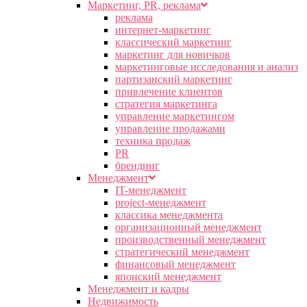
Маркетинг, PR, реклама
реклама
интернет-маркетинг
классический маркетинг
маркетинг для новичков
маркетинговые исследования и анализ
партизанский маркетинг
привлечение клиентов
стратегия маркетинга
управление маркетингом
управление продажами
техника продаж
PR
брендинг
Менеджмент
IT-менеджмент
project-менеджмент
классика менеджмента
организационный менеджмент
производственный менеджмент
стратегический менеджмент
финансовый менеджмент
японский менеджмент
Менеджмент и кадры
Недвижимость