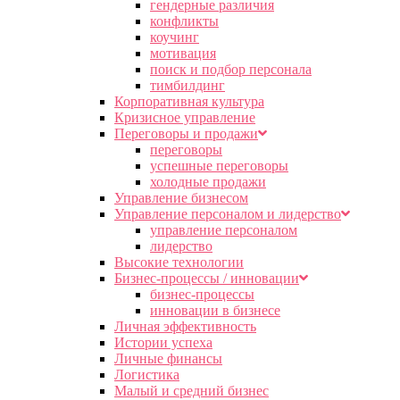
гендерные различия
конфликты
коучинг
мотивация
поиск и подбор персонала
тимбилдинг
Корпоративная культура
Кризисное управление
Переговоры и продажи
переговоры
успешные переговоры
холодные продажи
Управление бизнесом
Управление персоналом и лидерство
управление персоналом
лидерство
Высокие технологии
Бизнес-процессы / инновации
бизнес-процессы
инновации в бизнесе
Личная эффективность
Истории успеха
Личные финансы
Логистика
Малый и средний бизнес