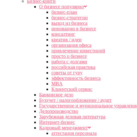
Бизнес-книги
О бизнесе популярно
бизнес-план
бизнес-стратегии
выход из бизнеса
инновации в бизнесе
консалтинг
креатив / идеи
организация офиса
привлечение инвестиций
просто о бизнесе
работа с долгами
российская практика
советы от гуру
эффективность бизнеса
MBA
Клиентский сервис
Банковское дело
Бухучет / налогообложение / аудит
Государственное и муниципальное управлени
Делопроизводство
Зарубежная деловая литература
Интернет-бизнес
Кадровый менеджмент
аттестация персонала