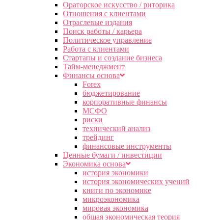
Ораторское искусство / риторика
Отношения с клиентами
Отраслевые издания
Поиск работы / карьера
Политическое управление
Работа с клиентами
Стартапы и создание бизнеса
Тайм-менеджмент
Финансы основа
Forex
бюджетирование
корпоративные финансы
МСФО
риски
технический анализ
трейдинг
финансовые инструменты
Ценные бумаги / инвестиции
Экономика основа
история экономики
история экономических учений
книги по экономике
микроэкономика
мировая экономика
общая экономическая теория