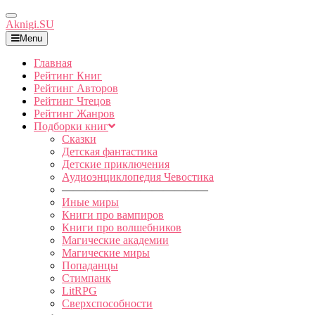
Toggle
Aknigi.SU
Navigation
Menu
Главная
Рейтинг Книг
Рейтинг Авторов
Рейтинг Чтецов
Рейтинг Жанров
Подборки книг
Сказки
Детская фантастика
Детские приключения
Аудиоэнциклопедия Чевостика
—————————————
Иные миры
Книги про вампиров
Книги про волшебников
Магические академии
Магические миры
Попаданцы
Стимпанк
LitRPG
Сверхспособности