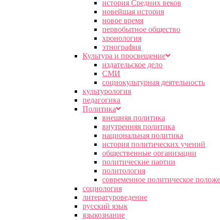
история Средних веков
новейшая история
новое время
первобытное общество
хронология
этнография
Культура и просвещение
издательское дело
СМИ
социокультурная деятельность
культурология
педагогика
Политика
внешняя политика
внутренняя политика
национальная политика
история политических учений
общественные организации
политические партии
политология
современное политическое полож
социология
литературоведение
русский язык
языкознание