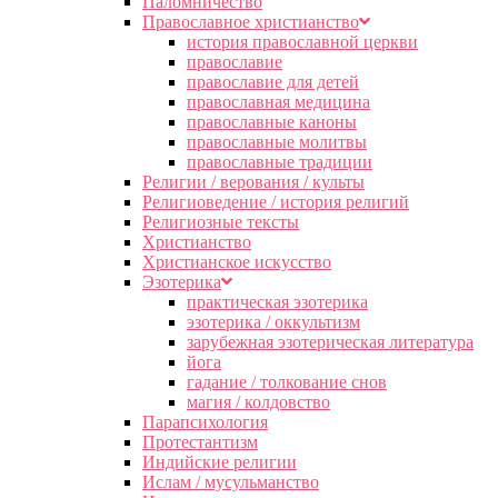
Паломничество
Православное христианство
история православной церкви
православие
православие для детей
православная медицина
православные каноны
православные молитвы
православные традиции
Религии / верования / культы
Религиоведение / история религий
Религиозные тексты
Христианство
Христианское искусство
Эзотерика
практическая эзотерика
эзотерика / оккультизм
зарубежная эзотерическая литература
йога
гадание / толкование снов
магия / колдовство
Парапсихология
Протестантизм
Индийские религии
Ислам / мусульманство