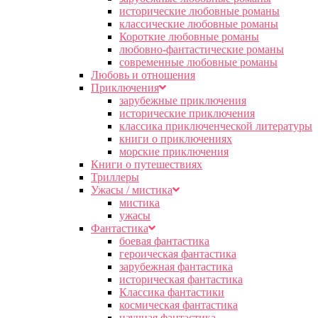
исторические любовные романы
классические любовные романы
Короткие любовные романы
любовно-фантастические романы
современные любовные романы
Любовь и отношения
Приключения
зарубежные приключения
исторические приключения
классика приключенческой литературы
книги о приключениях
морские приключения
Книги о путешествиях
Триллеры
Ужасы / мистика
мистика
ужасы
Фантастика
боевая фантастика
героическая фантастика
зарубежная фантастика
историческая фантастика
Классика фантастики
космическая фантастика
научная фантастика