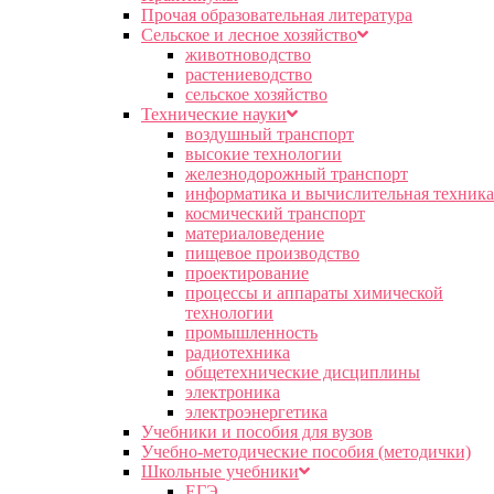
Прочая образовательная литература
Сельское и лесное хозяйство
животноводство
растениеводство
сельское хозяйство
Технические науки
воздушный транспорт
высокие технологии
железнодорожный транспорт
информатика и вычислительная техника
космический транспорт
материаловедение
пищевое производство
проектирование
процессы и аппараты химической
технологии
промышленность
радиотехника
общетехнические дисциплины
электроника
электроэнергетика
Учебники и пособия для вузов
Учебно-методические пособия (методички)
Школьные учебники
ЕГЭ