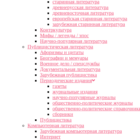
старинная литература
древнерусская литература
древневосточная литература
европейская старинная литература
зарубежная старинная литература
Контркультура
Мифы / легенды / эпос
Научно-популярная литература
Публицистическая литература
Афоризмы и цитаты
Биографии и мемуары
Военное дело / спецслужбы
Документальная литература
Зарубежная публицистика
Периодические издания
газеты
журнальные издания
научно-популярные журналы
общественно-политические журналы
общественно-политические справочник
сборники
Публицистика
Компьютерная литература
Зарубежная компьютерная литература
Интернет