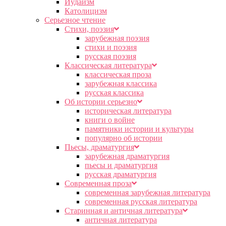
Иудаизм
Католицизм
Серьезное чтение
Cтихи, поэзия
зарубежная поэзия
стихи и поэзия
русская поэзия
Классическая литература
классическая проза
зарубежная классика
русская классика
Об истории серьезно
историческая литература
книги о войне
памятники истории и культуры
популярно об истории
Пьесы, драматургия
зарубежная драматургия
пьесы и драматургия
русская драматургия
Современная проза
современная зарубежная литература
современная русская литература
Старинная и античная литература
античная литература