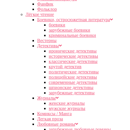
Фанфик
Фольклор
Лёгкое чтение
Боевики, остросюжетная литература
боевики
зарубежные боевики
криминальные боевики
Вестерны
Детективы
иронические детективы
исторические детективы
классические детективы
крутой детектив
политические детективы
полицейские детективы
современные детективы
шпионские детективы
зарубежные детективы
Журналы
женские журналы
мужские журналы
Комиксы / Манга
Легкая проза
Любовные романы
зарубежные любовные романы