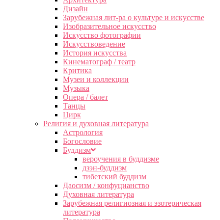
Дизайн
Зарубежная лит-ра о культуре и искусстве
Изобразительное искусство
Искусство фотографии
Искусствоведение
История искусства
Кинематограф / театр
Критика
Музеи и коллекции
Музыка
Опера / балет
Танцы
Цирк
Религия и духовная литература
Астрология
Богословие
Буддизм
вероучения в буддизме
дзэн-буддизм
тибетский буддизм
Даосизм / конфуцианство
Духовная литература
Зарубежная религиозная и эзотерическая
литература