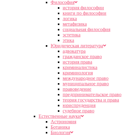
Философия
история философии
книги по философии
логика
метафизика
социальная философия
эстетика
этика
Юридическая литература
адвокатура
гражданское право
история права
криминалистика
криминология
международное право
муниципальное право
правоведение
предпринимательское право
теория государства и права
юриспруденция
судебное право
Естественные науки
Астрономия
Ботаника
Биология