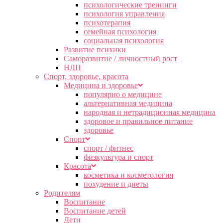
психологические тренинги
психология управления
психотерапия
семейная психология
социальная психология
Развитие психики
Саморазвитие / личностный рост
НЛП
Спорт, здоровье, красота
Медицина и здоровье
популярно о медицине
альтернативная медицина
народная и нетрадиционная медицина
здоровое и правильное питание
здоровье
Спорт
спорт / фитнес
физкультура и спорт
Красота
косметика и косметология
похудение и диеты
Родителям
Воспитание
Воспитание детей
Дети