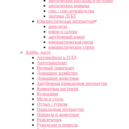
эротические рассказы и истории
эротические романы
секс / секс-руководства
эротика ЛГБТ
Юмористическая литература
анекдоты
юмор и сатира
зарубежный юмор
юмористическая проза
юмористические стихи
Хобби, досуг
Автомобили и ПДД
Автотранспорт
Водный транспорт
Домашнее хозяйство
Домашние животные
Зарубежная прикладная литература
Комнатные растения
Кулинария
Мода и стиль
Отдых / туризм
Прикладная литература
Природа и животные
Развлечения
Рукоделие и ремесла