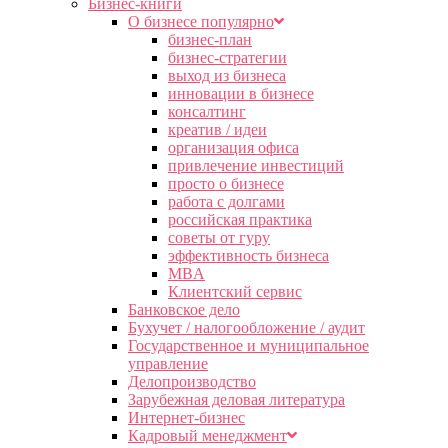
Бизнес-книги
О бизнесе популярно
бизнес-план
бизнес-стратегии
выход из бизнеса
инновации в бизнесе
консалтинг
креатив / идеи
организация офиса
привлечение инвестиций
просто о бизнесе
работа с долгами
российская практика
советы от гуру
эффективность бизнеса
MBA
Клиентский сервис
Банковское дело
Бухучет / налогообложение / аудит
Государственное и муниципальное
управление
Делопроизводство
Зарубежная деловая литература
Интернет-бизнес
Кадровый менеджмент