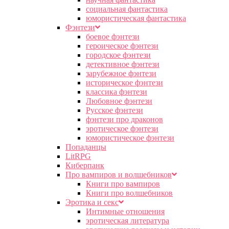
социальная фантастика
юмористическая фантастика
Фэнтези
боевое фэнтези
героическое фэнтези
городское фэнтези
детективное фэнтези
зарубежное фэнтези
историческое фэнтези
классика фэнтези
Любовное фэнтези
Русское фэнтези
фэнтези про драконов
эротическое фэнтези
юмористическое фэнтези
Попаданцы
LitRPG
Киберпанк
Про вампиров и волшебников
Книги про вампиров
Книги про волшебников
Эротика и секс
Интимные отношения
эротическая литература