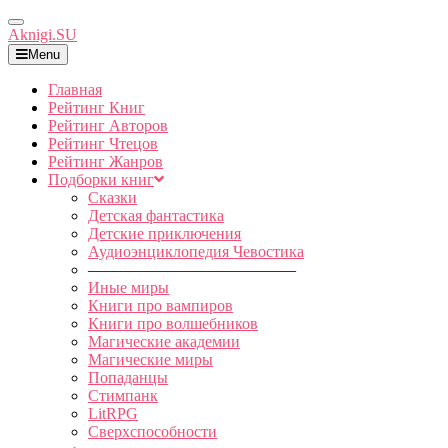
Toggle
Aknigi.SU
Navigation
Menu
Главная
Рейтинг Книг
Рейтинг Авторов
Рейтинг Чтецов
Рейтинг Жанров
Подборки книг
Сказки
Детская фантастика
Детские приключения
Аудиоэнциклопедия Чевостика
—————————————
Иные миры
Книги про вампиров
Книги про волшебников
Магические академии
Магические миры
Попаданцы
Стимпанк
LitRPG
Сверхспособности