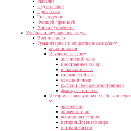
Рыбалка
Сад и огород
Сделай сам
Телевидение
Фэншуй / фэн-шуй
Хобби / увлечения
Учебная и научная литература
Военное дело
Гуманитарные и общественные науки
антропология
Изучение языков
английский язык
иностранные языки
испанский язык
итальянский язык
немецкий язык
русский язык как иностранный
французский язык
Историческая научная и учебная литера
археология
общая история
всемирная история
история Древнего мира
история России