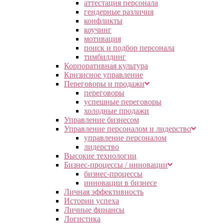
аттестация персонала
гендерные различия
конфликты
коучинг
мотивация
поиск и подбор персонала
тимбилдинг
Корпоративная культура
Кризисное управление
Переговоры и продажи
переговоры
успешные переговоры
холодные продажи
Управление бизнесом
Управление персоналом и лидерство
управление персоналом
лидерство
Высокие технологии
Бизнес-процессы / инновации
бизнес-процессы
инновации в бизнесе
Личная эффективность
Истории успеха
Личные финансы
Логистика