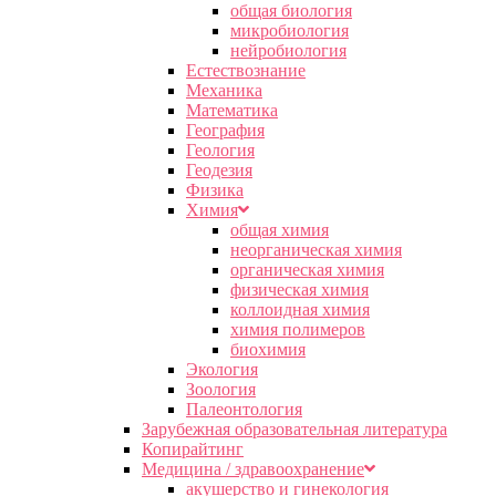
общая биология
микробиология
нейробиология
Естествознание
Механика
Математика
География
Геология
Геодезия
Физика
Химия
общая химия
неорганическая химия
органическая химия
физическая химия
коллоидная химия
химия полимеров
биохимия
Экология
Зоология
Палеонтология
Зарубежная образовательная литература
Копирайтинг
Медицина / здравоохранение
акушерство и гинекология