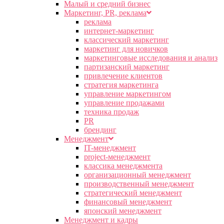
Малый и средний бизнес
Маркетинг, PR, реклама
реклама
интернет-маркетинг
классический маркетинг
маркетинг для новичков
маркетинговые исследования и анализ
партизанский маркетинг
привлечение клиентов
стратегия маркетинга
управление маркетингом
управление продажами
техника продаж
PR
брендинг
Менеджмент
IT-менеджмент
project-менеджмент
классика менеджмента
организационный менеджмент
производственный менеджмент
стратегический менеджмент
финансовый менеджмент
японский менеджмент
Менеджмент и кадры