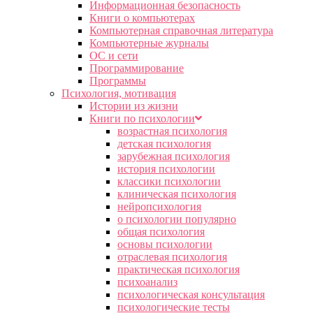
Информационная безопасность
Книги о компьютерах
Компьютерная справочная литература
Компьютерные журналы
ОС и сети
Программирование
Программы
Психология, мотивация
Истории из жизни
Книги по психологии
возрастная психология
детская психология
зарубежная психология
история психологии
классики психологии
клиническая психология
нейропсихология
о психологии популярно
общая психология
основы психологии
отраслевая психология
практическая психология
психоанализ
психологическая консультация
психологические тесты