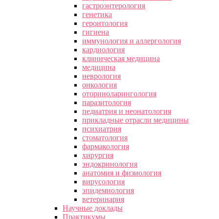
гастроэнтерология
генетика
геронтология
гигиена
иммунология и аллергология
кардиология
клиническая медицина
медицина
неврология
онкология
оториноларингология
паразитология
педиатрия и неонатология
прикладные отрасли медицины
психиатрия
стоматология
фармакология
хирургия
эндокринология
анатомия и физиология
вирусология
эпидемиология
ветеринария
Научные доклады
Практикумы