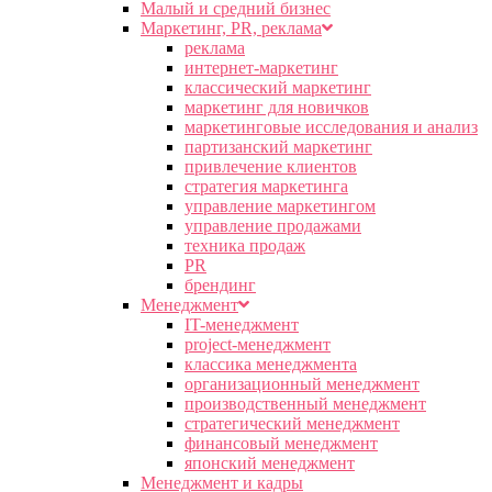
Малый и средний бизнес
Маркетинг, PR, реклама
реклама
интернет-маркетинг
классический маркетинг
маркетинг для новичков
маркетинговые исследования и анализ
партизанский маркетинг
привлечение клиентов
стратегия маркетинга
управление маркетингом
управление продажами
техника продаж
PR
брендинг
Менеджмент
IT-менеджмент
project-менеджмент
классика менеджмента
организационный менеджмент
производственный менеджмент
стратегический менеджмент
финансовый менеджмент
японский менеджмент
Менеджмент и кадры