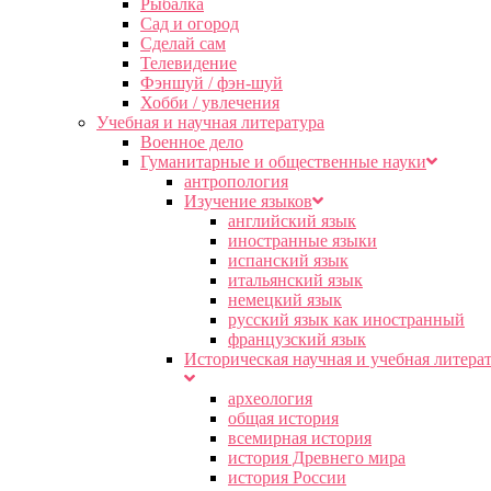
Рыбалка
Сад и огород
Сделай сам
Телевидение
Фэншуй / фэн-шуй
Хобби / увлечения
Учебная и научная литература
Военное дело
Гуманитарные и общественные науки
антропология
Изучение языков
английский язык
иностранные языки
испанский язык
итальянский язык
немецкий язык
русский язык как иностранный
французский язык
Историческая научная и учебная литера
археология
общая история
всемирная история
история Древнего мира
история России