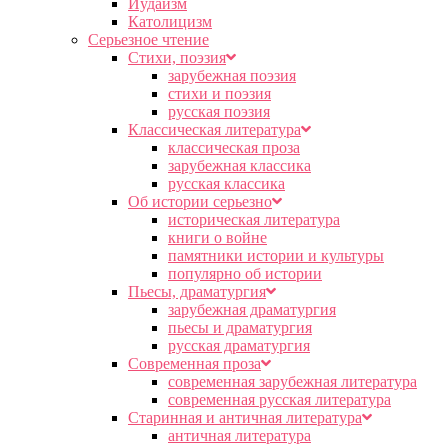
Иудаизм
Католицизм
Серьезное чтение
Cтихи, поэзия
зарубежная поэзия
стихи и поэзия
русская поэзия
Классическая литература
классическая проза
зарубежная классика
русская классика
Об истории серьезно
историческая литература
книги о войне
памятники истории и культуры
популярно об истории
Пьесы, драматургия
зарубежная драматургия
пьесы и драматургия
русская драматургия
Современная проза
современная зарубежная литература
современная русская литература
Старинная и античная литература
античная литература