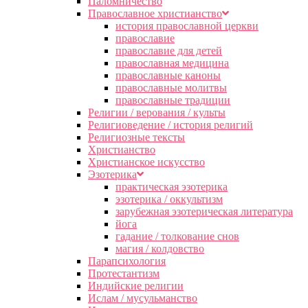
Паломничество
Православное христианство
история православной церкви
православие
православие для детей
православная медицина
православные каноны
православные молитвы
православные традиции
Религии / верования / культы
Религиоведение / история религий
Религиозные тексты
Христианство
Христианское искусство
Эзотерика
практическая эзотерика
эзотерика / оккультизм
зарубежная эзотерическая литература
йога
гадание / толкование снов
магия / колдовство
Парапсихология
Протестантизм
Индийские религии
Ислам / мусульманство