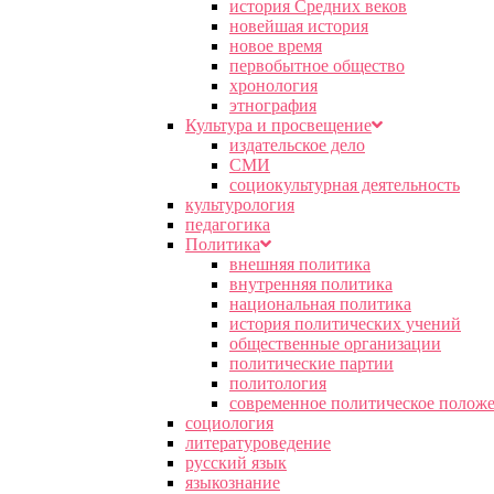
история Средних веков
новейшая история
новое время
первобытное общество
хронология
этнография
Культура и просвещение
издательское дело
СМИ
социокультурная деятельность
культурология
педагогика
Политика
внешняя политика
внутренняя политика
национальная политика
история политических учений
общественные организации
политические партии
политология
современное политическое полож
социология
литературоведение
русский язык
языкознание