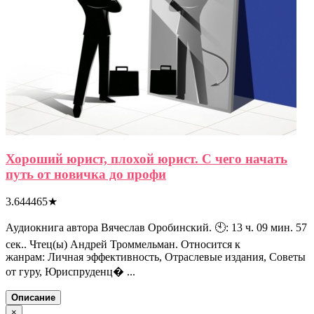
Хороший юрист, плохой юрист. С чего начать
путь от новичка до профи
3.644465
★
Аудиокнига автора Вячеслав Оробинский. 🕙: 13 ч. 09 мин. 57
сек.. Чтец(ы) Андрей Троммельман. Относится к
жанрам: Личная эффективность, Отраслевые издания, Советы
от гуру, Юриспруденц� ...
Описание
×