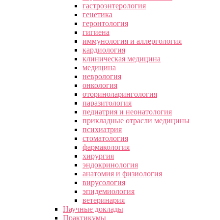
гастроэнтерология
генетика
геронтология
гигиена
иммунология и аллергология
кардиология
клиническая медицина
медицина
неврология
онкология
оториноларингология
паразитология
педиатрия и неонатология
прикладные отрасли медицины
психиатрия
стоматология
фармакология
хирургия
эндокринология
анатомия и физиология
вирусология
эпидемиология
ветеринария
Научные доклады
Практикумы