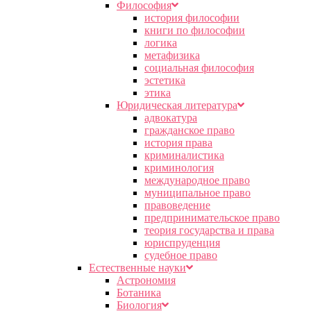
Философия
история философии
книги по философии
логика
метафизика
социальная философия
эстетика
этика
Юридическая литература
адвокатура
гражданское право
история права
криминалистика
криминология
международное право
муниципальное право
правоведение
предпринимательское право
теория государства и права
юриспруденция
судебное право
Естественные науки
Астрономия
Ботаника
Биология