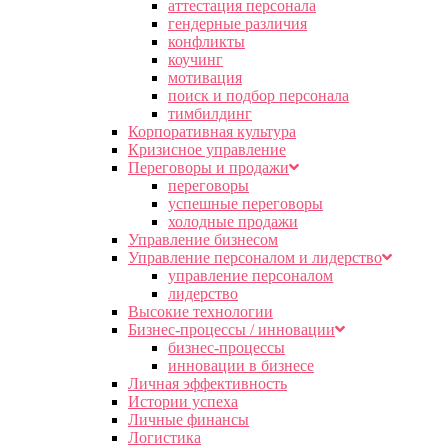
аттестация персонала
гендерные различия
конфликты
коучинг
мотивация
поиск и подбор персонала
тимбилдинг
Корпоративная культура
Кризисное управление
Переговоры и продажи
переговоры
успешные переговоры
холодные продажи
Управление бизнесом
Управление персоналом и лидерство
управление персоналом
лидерство
Высокие технологии
Бизнес-процессы / инновации
бизнес-процессы
инновации в бизнесе
Личная эффективность
Истории успеха
Личные финансы
Логистика