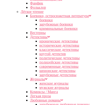
Фанфик
Фольклор
Лёгкое чтение
Боевики, остросюжетная литература
боевики
зарубежные боевики
криминальные боевики
Вестерны
Детективы
иронические детективы
исторические детективы
классические детективы
крутой детектив
политические детективы
полицейские детективы
современные детективы
шпионские детективы
зарубежные детективы
Журналы
женские журналы
мужские журналы
Комиксы / Манга
Легкая проза
Любовные романы
зарубежные любовные романы