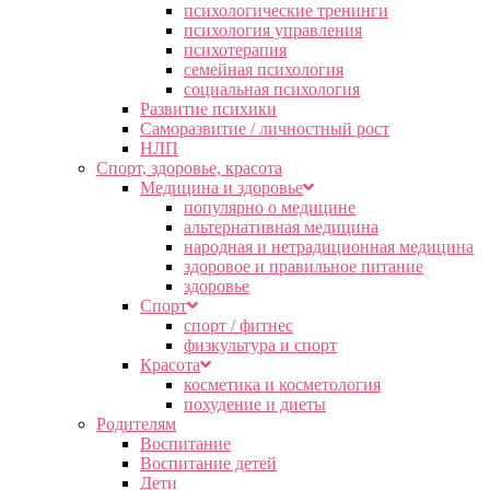
психологические тренинги
психология управления
психотерапия
семейная психология
социальная психология
Развитие психики
Саморазвитие / личностный рост
НЛП
Спорт, здоровье, красота
Медицина и здоровье
популярно о медицине
альтернативная медицина
народная и нетрадиционная медицина
здоровое и правильное питание
здоровье
Спорт
спорт / фитнес
физкультура и спорт
Красота
косметика и косметология
похудение и диеты
Родителям
Воспитание
Воспитание детей
Дети