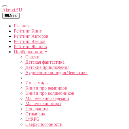
Toggle
Aknigi.SU
Navigation
Menu
Главная
Рейтинг Книг
Рейтинг Авторов
Рейтинг Чтецов
Рейтинг Жанров
Подборки книг
Сказки
Детская фантастика
Детские приключения
Аудиоэнциклопедия Чевостика
—————————————
Иные миры
Книги про вампиров
Книги про волшебников
Магические академии
Магические миры
Попаданцы
Стимпанк
LitRPG
Сверхспособности