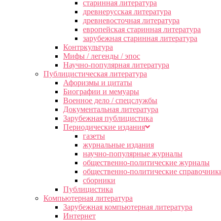
старинная литература
древнерусская литература
древневосточная литература
европейская старинная литература
зарубежная старинная литература
Контркультура
Мифы / легенды / эпос
Научно-популярная литература
Публицистическая литература
Афоризмы и цитаты
Биографии и мемуары
Военное дело / спецслужбы
Документальная литература
Зарубежная публицистика
Периодические издания
газеты
журнальные издания
научно-популярные журналы
общественно-политические журналы
общественно-политические справочник
сборники
Публицистика
Компьютерная литература
Зарубежная компьютерная литература
Интернет