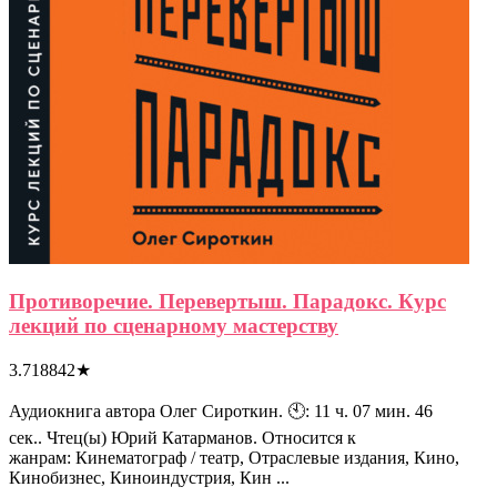
Противоречие. Перевертыш. Парадокс. Курс
лекций по сценарному мастерству
3.718842
★
Аудиокнига автора Олег Сироткин. 🕙: 11 ч. 07 мин. 46
сек.. Чтец(ы) Юрий Катарманов. Относится к
жанрам: Кинематограф / театр, Отраслевые издания, Кино,
Кинобизнес, Киноиндустрия, Кин ...