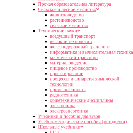
Прочая образовательная литература
Сельское и лесное хозяйство
животноводство
растениеводство
сельское хозяйство
Технические науки
воздушный транспорт
высокие технологии
железнодорожный транспорт
информатика и вычислительная техника
космический транспорт
материаловедение
пищевое производство
проектирование
процессы и аппараты химической
технологии
промышленность
радиотехника
общетехнические дисциплины
электроника
электроэнергетика
Учебники и пособия для вузов
Учебно-методические пособия (методички)
Школьные учебники
ЕГЭ