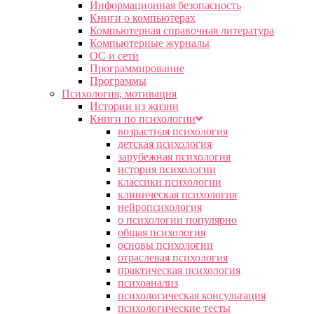
Информационная безопасность
Книги о компьютерах
Компьютерная справочная литература
Компьютерные журналы
ОС и сети
Программирование
Программы
Психология, мотивация
Истории из жизни
Книги по психологии
возрастная психология
детская психология
зарубежная психология
история психологии
классики психологии
клиническая психология
нейропсихология
о психологии популярно
общая психология
основы психологии
отраслевая психология
практическая психология
психоанализ
психологическая консультация
психологические тесты