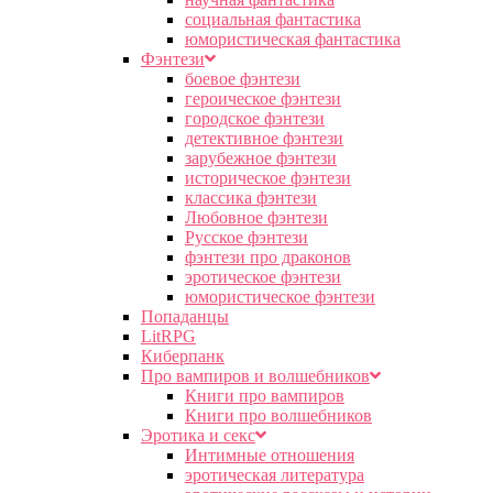
социальная фантастика
юмористическая фантастика
Фэнтези
боевое фэнтези
героическое фэнтези
городское фэнтези
детективное фэнтези
зарубежное фэнтези
историческое фэнтези
классика фэнтези
Любовное фэнтези
Русское фэнтези
фэнтези про драконов
эротическое фэнтези
юмористическое фэнтези
Попаданцы
LitRPG
Киберпанк
Про вампиров и волшебников
Книги про вампиров
Книги про волшебников
Эротика и секс
Интимные отношения
эротическая литература