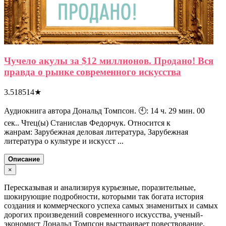
Чучело акулы за $12 миллионов. Продано! Вся
правда о рынке современного искусства
3.518514
★
Аудиокнига автора Дональд Томпсон. 🕙: 14 ч. 29 мин. 00
сек.. Чтец(ы) Станислав Федорчук. Относится к
жанрам: Зарубежная деловая литература, Зарубежная
литература о культуре и искусст ...
Описание
×
Пересказывая и анализируя курьезные, поразительные,
шокирующие подробности, которыми так богата история
создания и коммерческого успеха самых знаменитых и самых
дорогих произведений современного искусства, ученый-
экономист Дональд Томпсон выстраивает повествование,