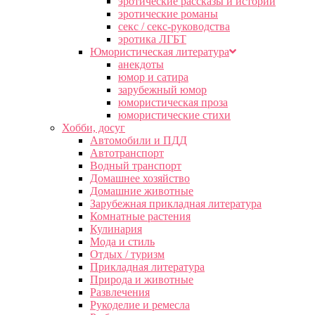
эротические рассказы и истории
эротические романы
секс / секс-руководства
эротика ЛГБТ
Юмористическая литература
анекдоты
юмор и сатира
зарубежный юмор
юмористическая проза
юмористические стихи
Хобби, досуг
Автомобили и ПДД
Автотранспорт
Водный транспорт
Домашнее хозяйство
Домашние животные
Зарубежная прикладная литература
Комнатные растения
Кулинария
Мода и стиль
Отдых / туризм
Прикладная литература
Природа и животные
Развлечения
Рукоделие и ремесла