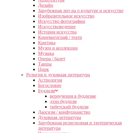
Дизайн
Зарубежная лит-ра о культуре и искусстве
Изобразительное искусство
Искусство фотографии
Искусствоведение
История искусства
Кинематограф / театр
Критика
Музеи и коллекции
Музыка
Опера / балет
Танцы
Цирк
Религия и духовная литература
Астрология
Богословие
Буддизм
вероучения в буддизме
дзэн-буддизм
тибетский буддизм
Даосизм / конфуцианство
Духовная литература
Зарубежная религиозная и эзотерическая
литература