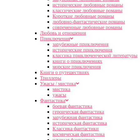
исторические любовные романы
классические любовные романы
Короткие любовные романы
любовно-фантастические романы
современные любовные романы
Любовь и отношения
Приключения
зарубежные приключения
исторические приключения
классика приключенческой литературы
книги о приключениях
морские приключения
Книги о путешествиях
Триллеры
Ужасы / мистика
мистика
ужасы
Фантастика
боевая фантастика
героическая фантастика
зарубежная фантастика
историческая фантастика
Классика фантастики
космическая фантастика
научная фантастика