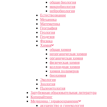
общая биология
микробиология
нейробиология
Естествознание
Механика
Математика
География
Геология
Геодезия
Физика
Химия
общая химия
неорганическая химия
органическая химия
физическая химия
коллоидная химия
химия полимеров
биохимия
Экология
Зоология
Палеонтология
Зарубежная образовательная литература
Копирайтинг
Медицина / здравоохранение
акушерство и гинекология