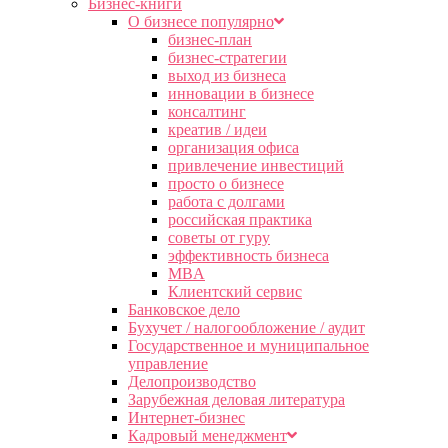
Бизнес-книги
О бизнесе популярно
бизнес-план
бизнес-стратегии
выход из бизнеса
инновации в бизнесе
консалтинг
креатив / идеи
организация офиса
привлечение инвестиций
просто о бизнесе
работа с долгами
российская практика
советы от гуру
эффективность бизнеса
MBA
Клиентский сервис
Банковское дело
Бухучет / налогообложение / аудит
Государственное и муниципальное
управление
Делопроизводство
Зарубежная деловая литература
Интернет-бизнес
Кадровый менеджмент