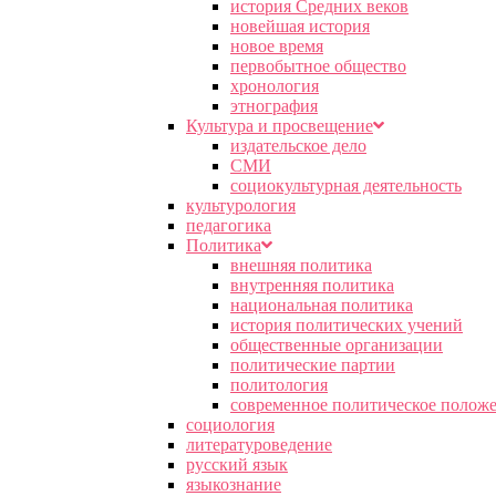
история Средних веков
новейшая история
новое время
первобытное общество
хронология
этнография
Культура и просвещение
издательское дело
СМИ
социокультурная деятельность
культурология
педагогика
Политика
внешняя политика
внутренняя политика
национальная политика
история политических учений
общественные организации
политические партии
политология
современное политическое полож
социология
литературоведение
русский язык
языкознание