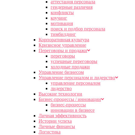
аттестация персонала
гендерные различия
конфликты
коучинг
мотивация
поиск и подбор персонала
тимбилдинг
Корпоративная культура
Кризисное управление
Переговоры и продажи
переговоры
успешные переговоры
холодные продажи
Управление бизнесом
Управление персоналом и лидерство
управление персоналом
лидерство
Высокие технологии
Бизнес-процессы / инновации
бизнес-процессы
инновации в бизнесе
Личная эффективность
Истории успеха
Личные финансы
Логистика