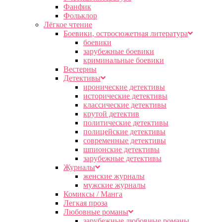
Фанфик
Фольклор
Лёгкое чтение
Боевики, остросюжетная литература
боевики
зарубежные боевики
криминальные боевики
Вестерны
Детективы
иронические детективы
исторические детективы
классические детективы
крутой детектив
политические детективы
полицейские детективы
современные детективы
шпионские детективы
зарубежные детективы
Журналы
женские журналы
мужские журналы
Комиксы / Манга
Легкая проза
Любовные романы
зарубежные любовные романы