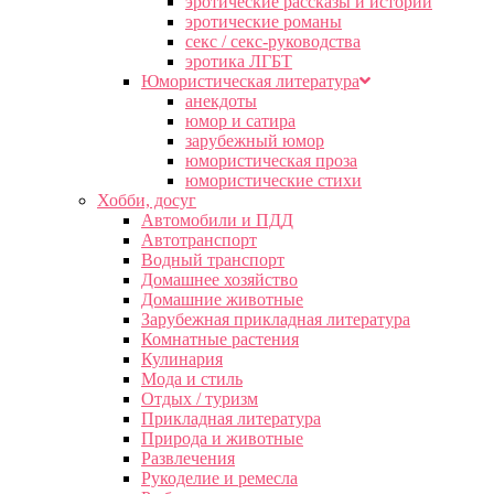
эротические рассказы и истории
эротические романы
секс / секс-руководства
эротика ЛГБТ
Юмористическая литература
анекдоты
юмор и сатира
зарубежный юмор
юмористическая проза
юмористические стихи
Хобби, досуг
Автомобили и ПДД
Автотранспорт
Водный транспорт
Домашнее хозяйство
Домашние животные
Зарубежная прикладная литература
Комнатные растения
Кулинария
Мода и стиль
Отдых / туризм
Прикладная литература
Природа и животные
Развлечения
Рукоделие и ремесла