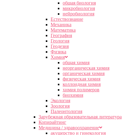
общая биология
микробиология
нейробиология
Естествознание
Механика
Математика
География
Геология
Геодезия
Физика
Химия
общая химия
неорганическая химия
органическая химия
физическая химия
коллоидная химия
химия полимеров
биохимия
Экология
Зоология
Палеонтология
Зарубежная образовательная литература
Копирайтинг
Медицина / здравоохранение
акушерство и гинекология