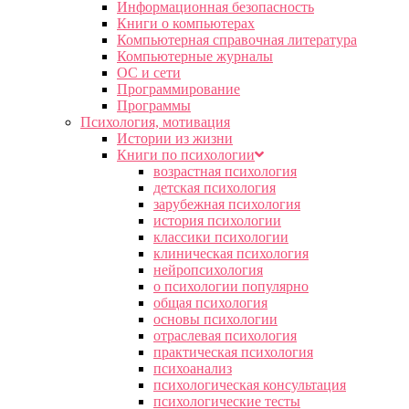
Информационная безопасность
Книги о компьютерах
Компьютерная справочная литература
Компьютерные журналы
ОС и сети
Программирование
Программы
Психология, мотивация
Истории из жизни
Книги по психологии
возрастная психология
детская психология
зарубежная психология
история психологии
классики психологии
клиническая психология
нейропсихология
о психологии популярно
общая психология
основы психологии
отраслевая психология
практическая психология
психоанализ
психологическая консультация
психологические тесты