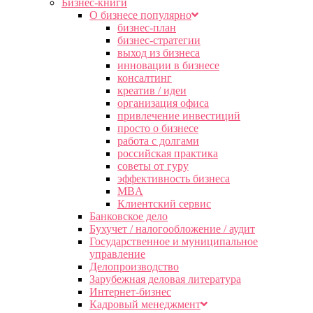
Бизнес-книги
О бизнесе популярно
бизнес-план
бизнес-стратегии
выход из бизнеса
инновации в бизнесе
консалтинг
креатив / идеи
организация офиса
привлечение инвестиций
просто о бизнесе
работа с долгами
российская практика
советы от гуру
эффективность бизнеса
MBA
Клиентский сервис
Банковское дело
Бухучет / налогообложение / аудит
Государственное и муниципальное
управление
Делопроизводство
Зарубежная деловая литература
Интернет-бизнес
Кадровый менеджмент