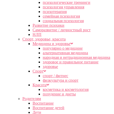
психологические тренинги
психология управления
психотерапия
семейная психология
социальная психология
Развитие психики
Саморазвитие / личностный рост
НЛП
Спорт, здоровье, красота
Медицина и здоровье
популярно о медицине
альтернативная медицина
народная и нетрадиционная медицина
здоровое и правильное питание
здоровье
Спорт
спорт / фитнес
физкультура и спорт
Красота
косметика и косметология
похудение и диеты
Родителям
Воспитание
Воспитание детей
Дети