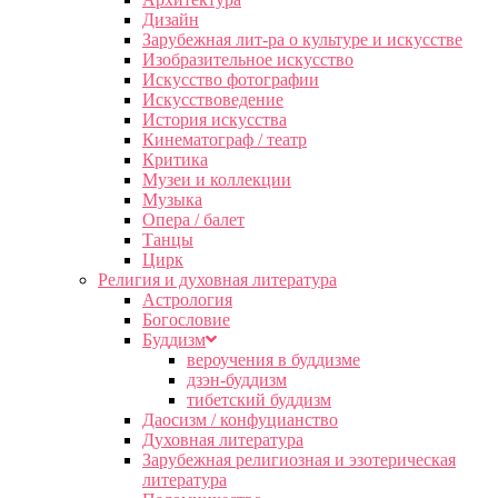
Дизайн
Зарубежная лит-ра о культуре и искусстве
Изобразительное искусство
Искусство фотографии
Искусствоведение
История искусства
Кинематограф / театр
Критика
Музеи и коллекции
Музыка
Опера / балет
Танцы
Цирк
Религия и духовная литература
Астрология
Богословие
Буддизм
вероучения в буддизме
дзэн-буддизм
тибетский буддизм
Даосизм / конфуцианство
Духовная литература
Зарубежная религиозная и эзотерическая
литература