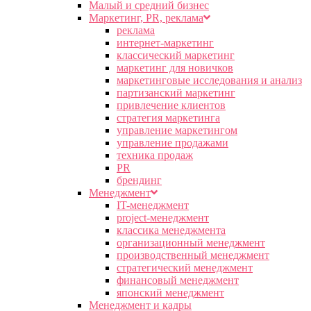
Малый и средний бизнес
Маркетинг, PR, реклама
реклама
интернет-маркетинг
классический маркетинг
маркетинг для новичков
маркетинговые исследования и анализ
партизанский маркетинг
привлечение клиентов
стратегия маркетинга
управление маркетингом
управление продажами
техника продаж
PR
брендинг
Менеджмент
IT-менеджмент
project-менеджмент
классика менеджмента
организационный менеджмент
производственный менеджмент
стратегический менеджмент
финансовый менеджмент
японский менеджмент
Менеджмент и кадры