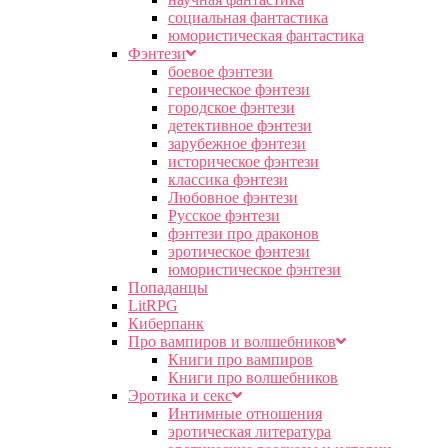
социальная фантастика
юмористическая фантастика
Фэнтези
боевое фэнтези
героическое фэнтези
городское фэнтези
детективное фэнтези
зарубежное фэнтези
историческое фэнтези
классика фэнтези
Любовное фэнтези
Русское фэнтези
фэнтези про драконов
эротическое фэнтези
юмористическое фэнтези
Попаданцы
LitRPG
Киберпанк
Про вампиров и волшебников
Книги про вампиров
Книги про волшебников
Эротика и секс
Интимные отношения
эротическая литература