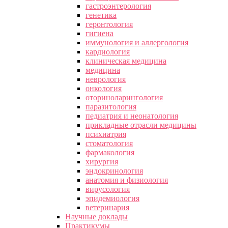
гастроэнтерология
генетика
геронтология
гигиена
иммунология и аллергология
кардиология
клиническая медицина
медицина
неврология
онкология
оториноларингология
паразитология
педиатрия и неонатология
прикладные отрасли медицины
психиатрия
стоматология
фармакология
хирургия
эндокринология
анатомия и физиология
вирусология
эпидемиология
ветеринария
Научные доклады
Практикумы