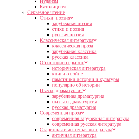
Иудаизм
Католицизм
Серьезное чтение
Cтихи, поэзия
зарубежная поэзия
стихи и поэзия
русская поэзия
Классическая литература
классическая проза
зарубежная классика
русская классика
Об истории серьезно
историческая литература
книги о войне
памятники истории и культуры
популярно об истории
Пьесы, драматургия
зарубежная драматургия
пьесы и драматургия
русская драматургия
Современная проза
современная зарубежная литература
современная русская литература
Старинная и античная литература
античная литература