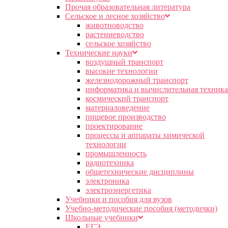
Прочая образовательная литература
Сельское и лесное хозяйство
животноводство
растениеводство
сельское хозяйство
Технические науки
воздушный транспорт
высокие технологии
железнодорожный транспорт
информатика и вычислительная техника
космический транспорт
материаловедение
пищевое производство
проектирование
процессы и аппараты химической
технологии
промышленность
радиотехника
общетехнические дисциплины
электроника
электроэнергетика
Учебники и пособия для вузов
Учебно-методические пособия (методички)
Школьные учебники
ЕГЭ