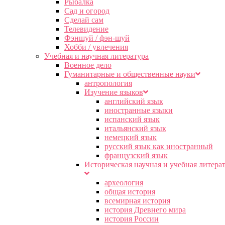
Рыбалка
Сад и огород
Сделай сам
Телевидение
Фэншуй / фэн-шуй
Хобби / увлечения
Учебная и научная литература
Военное дело
Гуманитарные и общественные науки
антропология
Изучение языков
английский язык
иностранные языки
испанский язык
итальянский язык
немецкий язык
русский язык как иностранный
французский язык
Историческая научная и учебная литера
археология
общая история
всемирная история
история Древнего мира
история России