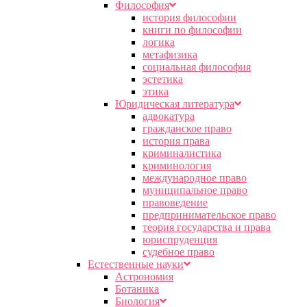
Философия
история философии
книги по философии
логика
метафизика
социальная философия
эстетика
этика
Юридическая литература
адвокатура
гражданское право
история права
криминалистика
криминология
международное право
муниципальное право
правоведение
предпринимательское право
теория государства и права
юриспруденция
судебное право
Естественные науки
Астрономия
Ботаника
Биология