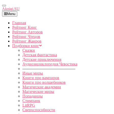
Toggle
Aknigi.SU
Navigation
Menu
Главная
Рейтинг Книг
Рейтинг Авторов
Рейтинг Чтецов
Рейтинг Жанров
Подборки книг
Сказки
Детская фантастика
Детские приключения
Аудиоэнциклопедия Чевостика
—————————————
Иные миры
Книги про вампиров
Книги про волшебников
Магические академии
Магические миры
Попаданцы
Стимпанк
LitRPG
Сверхспособности