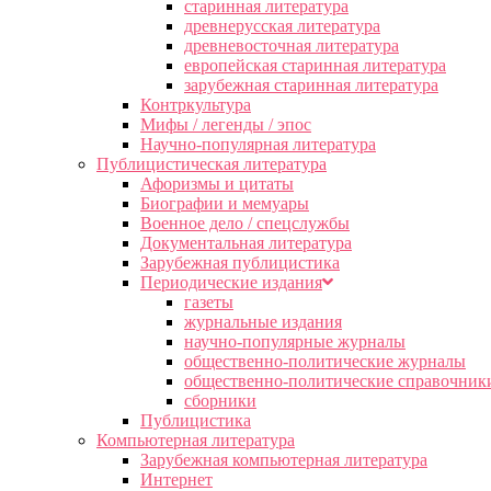
старинная литература
древнерусская литература
древневосточная литература
европейская старинная литература
зарубежная старинная литература
Контркультура
Мифы / легенды / эпос
Научно-популярная литература
Публицистическая литература
Афоризмы и цитаты
Биографии и мемуары
Военное дело / спецслужбы
Документальная литература
Зарубежная публицистика
Периодические издания
газеты
журнальные издания
научно-популярные журналы
общественно-политические журналы
общественно-политические справочник
сборники
Публицистика
Компьютерная литература
Зарубежная компьютерная литература
Интернет