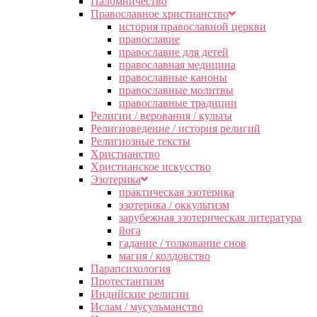
Паломничество
Православное христианство
история православной церкви
православие
православие для детей
православная медицина
православные каноны
православные молитвы
православные традиции
Религии / верования / культы
Религиоведение / история религий
Религиозные тексты
Христианство
Христианское искусство
Эзотерика
практическая эзотерика
эзотерика / оккультизм
зарубежная эзотерическая литература
йога
гадание / толкование снов
магия / колдовство
Парапсихология
Протестантизм
Индийские религии
Ислам / мусульманство