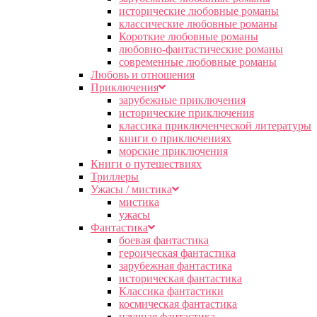
исторические любовные романы
классические любовные романы
Короткие любовные романы
любовно-фантастические романы
современные любовные романы
Любовь и отношения
Приключения
зарубежные приключения
исторические приключения
классика приключенческой литературы
книги о приключениях
морские приключения
Книги о путешествиях
Триллеры
Ужасы / мистика
мистика
ужасы
Фантастика
боевая фантастика
героическая фантастика
зарубежная фантастика
историческая фантастика
Классика фантастики
космическая фантастика
научная фантастика