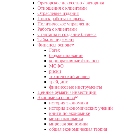
Ораторское искусство / риторика
Отношения с клиентами
Отраслевые издания
Поиск работы / карьера
Политическое управление
Работа с клиентами
Стартапы и создание бизнеса
Тайм-менеджмент
Финансы основа
Forex
бюджетирование
корпоративные финансы
МСФО
риски
технический анализ
трейдинг
финансовые инструменты
Ценные бумаги / инвестиции
Экономика основа
история экономики
история экономических учений
книги по экономике
микроэкономика
мировая экономика
общая экономическая теория