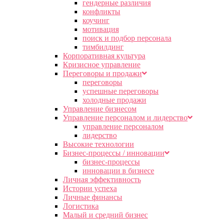
гендерные различия
конфликты
коучинг
мотивация
поиск и подбор персонала
тимбилдинг
Корпоративная культура
Кризисное управление
Переговоры и продажи
переговоры
успешные переговоры
холодные продажи
Управление бизнесом
Управление персоналом и лидерство
управление персоналом
лидерство
Высокие технологии
Бизнес-процессы / инновации
бизнес-процессы
инновации в бизнесе
Личная эффективность
Истории успеха
Личные финансы
Логистика
Малый и средний бизнес