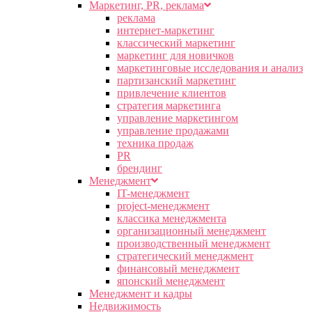
Маркетинг, PR, реклама
реклама
интернет-маркетинг
классический маркетинг
маркетинг для новичков
маркетинговые исследования и анализ
партизанский маркетинг
привлечение клиентов
стратегия маркетинга
управление маркетингом
управление продажами
техника продаж
PR
брендинг
Менеджмент
IT-менеджмент
project-менеджмент
классика менеджмента
организационный менеджмент
производственный менеджмент
стратегический менеджмент
финансовый менеджмент
японский менеджмент
Менеджмент и кадры
Недвижимость