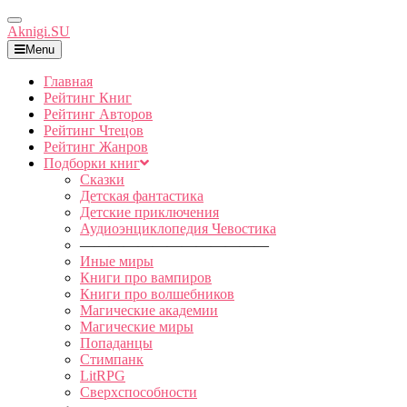
Toggle
Aknigi.SU
Navigation
Menu
Главная
Рейтинг Книг
Рейтинг Авторов
Рейтинг Чтецов
Рейтинг Жанров
Подборки книг
Сказки
Детская фантастика
Детские приключения
Аудиоэнциклопедия Чевостика
—————————————
Иные миры
Книги про вампиров
Книги про волшебников
Магические академии
Магические миры
Попаданцы
Стимпанк
LitRPG
Сверхспособности