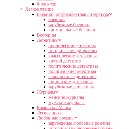
Фольклор
Лёгкое чтение
Боевики, остросюжетная литература
боевики
зарубежные боевики
криминальные боевики
Вестерны
Детективы
иронические детективы
исторические детективы
классические детективы
крутой детектив
политические детективы
полицейские детективы
современные детективы
шпионские детективы
зарубежные детективы
Журналы
женские журналы
мужские журналы
Комиксы / Манга
Легкая проза
Любовные романы
зарубежные любовные романы
исторические любовные романы