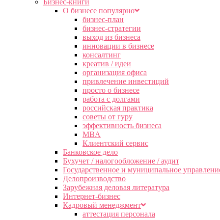
Бизнес-книги
О бизнесе популярно
бизнес-план
бизнес-стратегии
выход из бизнеса
инновации в бизнесе
консалтинг
креатив / идеи
организация офиса
привлечение инвестиций
просто о бизнесе
работа с долгами
российская практика
советы от гуру
эффективность бизнеса
MBA
Клиентский сервис
Банковское дело
Бухучет / налогообложение / аудит
Государственное и муниципальное управлени
Делопроизводство
Зарубежная деловая литература
Интернет-бизнес
Кадровый менеджмент
аттестация персонала