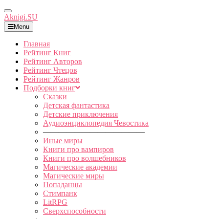
Toggle
Aknigi.SU
Navigation
Menu
Главная
Рейтинг Книг
Рейтинг Авторов
Рейтинг Чтецов
Рейтинг Жанров
Подборки книг
Сказки
Детская фантастика
Детские приключения
Аудиоэнциклопедия Чевостика
—————————————
Иные миры
Книги про вампиров
Книги про волшебников
Магические академии
Магические миры
Попаданцы
Стимпанк
LitRPG
Сверхспособности