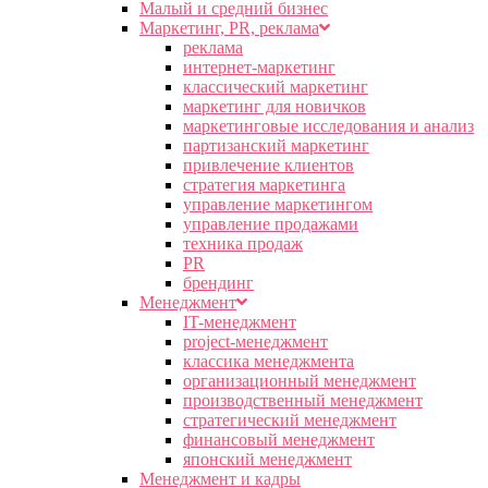
Малый и средний бизнес
Маркетинг, PR, реклама
реклама
интернет-маркетинг
классический маркетинг
маркетинг для новичков
маркетинговые исследования и анализ
партизанский маркетинг
привлечение клиентов
стратегия маркетинга
управление маркетингом
управление продажами
техника продаж
PR
брендинг
Менеджмент
IT-менеджмент
project-менеджмент
классика менеджмента
организационный менеджмент
производственный менеджмент
стратегический менеджмент
финансовый менеджмент
японский менеджмент
Менеджмент и кадры