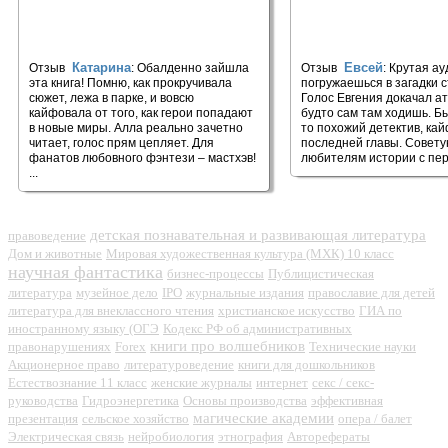
🎧 Беременна по обмену. Часть
🎧 Дознание в Риге 
2 #2
Катарина
Евсей
Отзыв
: Обалденно зайшла
Отзыв
: Крутая а
эта книга! Помню, как прокручивала
погружаешься в загадки с
сюжет, лежа в парке, и вовсю
Голос Евгения докачал а
кайфовала от того, как герои попадают
будто сам там ходишь. Бы
в новые миры. Алла реально зачетно
то похожий детектив, кай
читает, голос прям цепляет. Для
последней главы. Совету
фанатов любовного фэнтези – мастхэв!
любителям истории с перч
...
детская познавательная и развивающая литература
правоведение
Дом и животные
Мировая художественная культура (МХК) 10 класс
научная фантастика
бизнес-процессы
Публицистическая
литература
музейное дело
IPO
журнальные издания
православие для детей
литература для внеклассного чтения
христианское искусство
ГИА по
иностранному языку (ОГЭ
Кодекс РФ об административных
книги про волшебников
правонарушениях
Forex
Технические науки
Акционерное право
литературоведение
книги для дошкольников
Естествознание 11 класс
женские журналы
интернет
секс / секс-
руководства
Гидроэнергетика
Основы производства
эффективная
магические академии
презентация
сельское хозяйство
опера / балет
Электрическая связь
нейробиология
этнография
Авторефераты