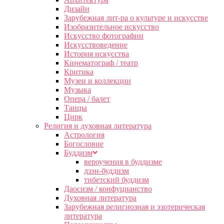
Дизайн
Зарубежная лит-ра о культуре и искусстве
Изобразительное искусство
Искусство фотографии
Искусствоведение
История искусства
Кинематограф / театр
Критика
Музеи и коллекции
Музыка
Опера / балет
Танцы
Цирк
Религия и духовная литература
Астрология
Богословие
Буддизм
вероучения в буддизме
дзэн-буддизм
тибетский буддизм
Даосизм / конфуцианство
Духовная литература
Зарубежная религиозная и эзотерическая
литература