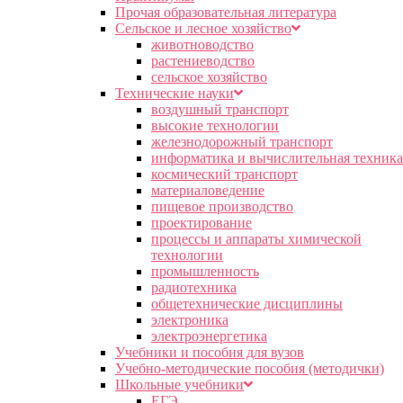
Прочая образовательная литература
Сельское и лесное хозяйство
животноводство
растениеводство
сельское хозяйство
Технические науки
воздушный транспорт
высокие технологии
железнодорожный транспорт
информатика и вычислительная техника
космический транспорт
материаловедение
пищевое производство
проектирование
процессы и аппараты химической
технологии
промышленность
радиотехника
общетехнические дисциплины
электроника
электроэнергетика
Учебники и пособия для вузов
Учебно-методические пособия (методички)
Школьные учебники
ЕГЭ