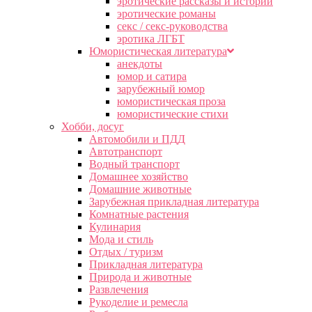
эротические рассказы и истории
эротические романы
секс / секс-руководства
эротика ЛГБТ
Юмористическая литература
анекдоты
юмор и сатира
зарубежный юмор
юмористическая проза
юмористические стихи
Хобби, досуг
Автомобили и ПДД
Автотранспорт
Водный транспорт
Домашнее хозяйство
Домашние животные
Зарубежная прикладная литература
Комнатные растения
Кулинария
Мода и стиль
Отдых / туризм
Прикладная литература
Природа и животные
Развлечения
Рукоделие и ремесла