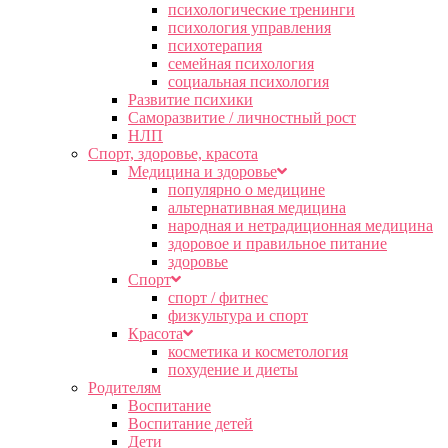
психологические тренинги
психология управления
психотерапия
семейная психология
социальная психология
Развитие психики
Саморазвитие / личностный рост
НЛП
Спорт, здоровье, красота
Медицина и здоровье
популярно о медицине
альтернативная медицина
народная и нетрадиционная медицина
здоровое и правильное питание
здоровье
Спорт
спорт / фитнес
физкультура и спорт
Красота
косметика и косметология
похудение и диеты
Родителям
Воспитание
Воспитание детей
Дети