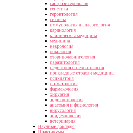
гастроэнтерология
генетика
геронтология
гигиена
иммунология и аллергология
кардиология
клиническая медицина
медицина
неврология
онкология
оториноларингология
паразитология
педиатрия и неонатология
прикладные отрасли медицины
психиатрия
стоматология
фармакология
хирургия
эндокринология
анатомия и физиология
вирусология
эпидемиология
ветеринария
Научные доклады
Практикумы