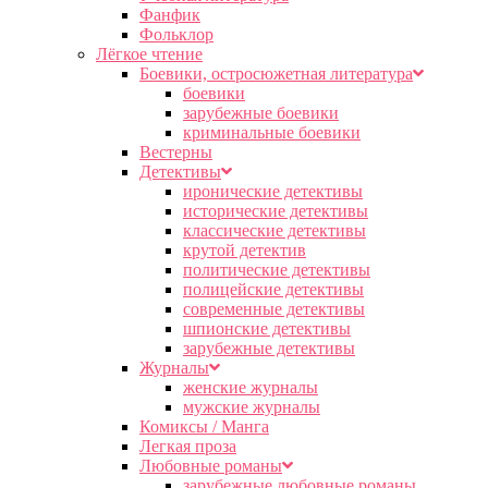
Фанфик
Фольклор
Лёгкое чтение
Боевики, остросюжетная литература
боевики
зарубежные боевики
криминальные боевики
Вестерны
Детективы
иронические детективы
исторические детективы
классические детективы
крутой детектив
политические детективы
полицейские детективы
современные детективы
шпионские детективы
зарубежные детективы
Журналы
женские журналы
мужские журналы
Комиксы / Манга
Легкая проза
Любовные романы
зарубежные любовные романы