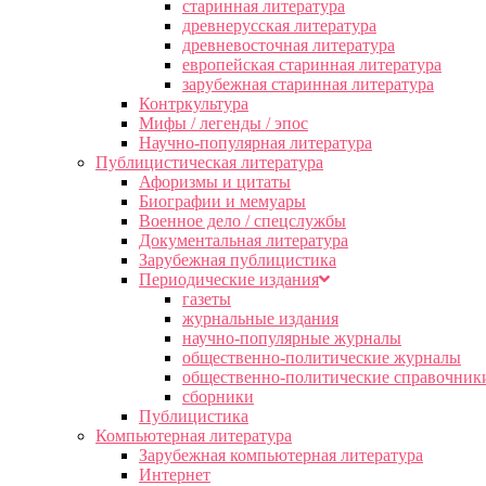
старинная литература
древнерусская литература
древневосточная литература
европейская старинная литература
зарубежная старинная литература
Контркультура
Мифы / легенды / эпос
Научно-популярная литература
Публицистическая литература
Афоризмы и цитаты
Биографии и мемуары
Военное дело / спецслужбы
Документальная литература
Зарубежная публицистика
Периодические издания
газеты
журнальные издания
научно-популярные журналы
общественно-политические журналы
общественно-политические справочник
сборники
Публицистика
Компьютерная литература
Зарубежная компьютерная литература
Интернет