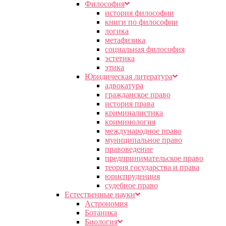
Философия
история философии
книги по философии
логика
метафизика
социальная философия
эстетика
этика
Юридическая литература
адвокатура
гражданское право
история права
криминалистика
криминология
международное право
муниципальное право
правоведение
предпринимательское право
теория государства и права
юриспруденция
судебное право
Естественные науки
Астрономия
Ботаника
Биология