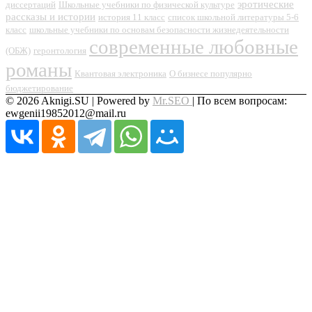
эротические
диссертаций
Школьные учебники по физической культуре
рассказы и истории
история 11 класс
список школьной литературы 5-6
класс
школьные учебники по основам безопасности жизнедеятельности
современные любовные
(ОБЖ)
геронтология
романы
Квантовая электроника
О бизнесе популярно
бюджетирование
© 2026 Aknigi.SU | Powered by
Mr.SEO
| По всем вопросам:
ewgenii19852012@mail.ru