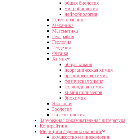
общая биология
микробиология
нейробиология
Естествознание
Механика
Математика
География
Геология
Геодезия
Физика
Химия
общая химия
неорганическая химия
органическая химия
физическая химия
коллоидная химия
химия полимеров
биохимия
Экология
Зоология
Палеонтология
Зарубежная образовательная литература
Копирайтинг
Медицина / здравоохранение
акушерство и гинекология