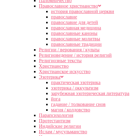
Паломничество
Православное христианство
история православной церкви
православие
православие для детей
православная медицина
православные каноны
православные молитвы
православные традиции
Религии / верования / культы
Религиоведение / история религий
Религиозные тексты
Христианство
Христианское искусство
Эзотерика
практическая эзотерика
эзотерика / оккультизм
зарубежная эзотерическая литература
йога
гадание / толкование снов
магия / колдовство
Парапсихология
Протестантизм
Индийские религии
Ислам / мусульманство