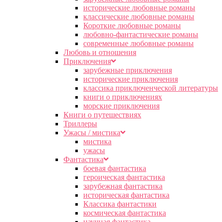
исторические любовные романы
классические любовные романы
Короткие любовные романы
любовно-фантастические романы
современные любовные романы
Любовь и отношения
Приключения
зарубежные приключения
исторические приключения
классика приключенческой литературы
книги о приключениях
морские приключения
Книги о путешествиях
Триллеры
Ужасы / мистика
мистика
ужасы
Фантастика
боевая фантастика
героическая фантастика
зарубежная фантастика
историческая фантастика
Классика фантастики
космическая фантастика
научная фантастика