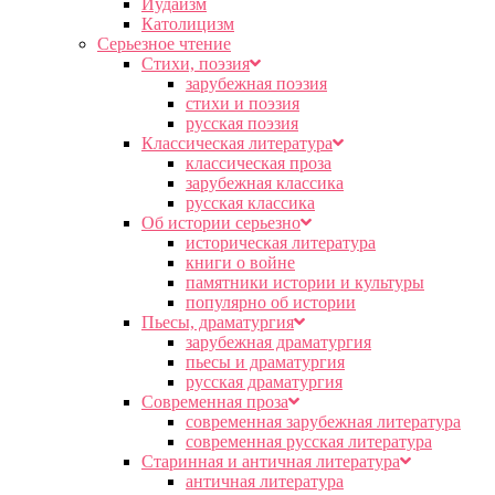
Иудаизм
Католицизм
Серьезное чтение
Cтихи, поэзия
зарубежная поэзия
стихи и поэзия
русская поэзия
Классическая литература
классическая проза
зарубежная классика
русская классика
Об истории серьезно
историческая литература
книги о войне
памятники истории и культуры
популярно об истории
Пьесы, драматургия
зарубежная драматургия
пьесы и драматургия
русская драматургия
Современная проза
современная зарубежная литература
современная русская литература
Старинная и античная литература
античная литература