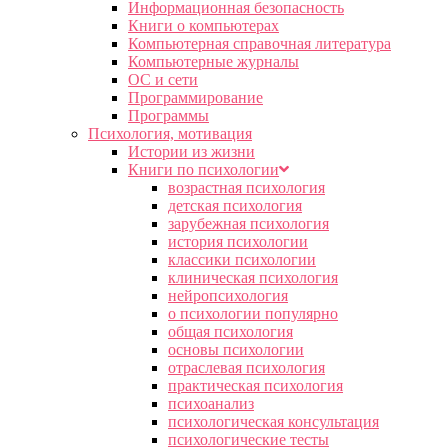
Информационная безопасность
Книги о компьютерах
Компьютерная справочная литература
Компьютерные журналы
ОС и сети
Программирование
Программы
Психология, мотивация
Истории из жизни
Книги по психологии
возрастная психология
детская психология
зарубежная психология
история психологии
классики психологии
клиническая психология
нейропсихология
о психологии популярно
общая психология
основы психологии
отраслевая психология
практическая психология
психоанализ
психологическая консультация
психологические тесты