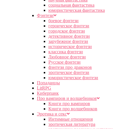
социальная фантастика
юмористическая фантастика
Фэнтези
боевое фэнтези
героическое фэнтези
городское фэнтези
детективное фэнтези
зарубежное фэнтези
историческое фэнтези
классика фэнтези
Любовное фэнтези
Русское фэнтези
фэнтези про драконов
эротическое фэнтези
юмористическое фэнтези
Попаданцы
LitRPG
Киберпанк
Про вампиров и волшебников
Книги про вампиров
Книги про волшебников
Эротика и секс
Интимные отношения
эротическая литература