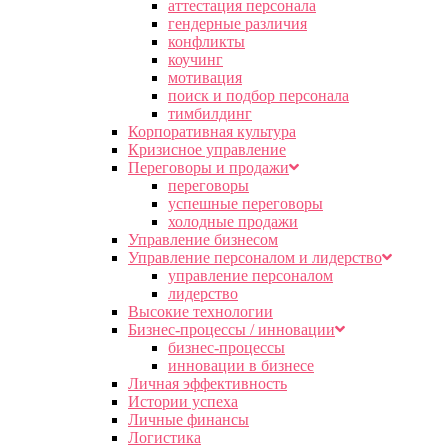
аттестация персонала
гендерные различия
конфликты
коучинг
мотивация
поиск и подбор персонала
тимбилдинг
Корпоративная культура
Кризисное управление
Переговоры и продажи
переговоры
успешные переговоры
холодные продажи
Управление бизнесом
Управление персоналом и лидерство
управление персоналом
лидерство
Высокие технологии
Бизнес-процессы / инновации
бизнес-процессы
инновации в бизнесе
Личная эффективность
Истории успеха
Личные финансы
Логистика