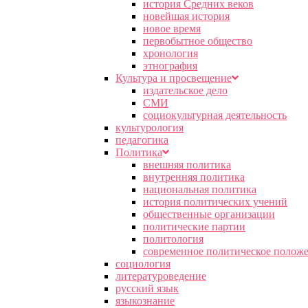
история Средних веков
новейшая история
новое время
первобытное общество
хронология
этнография
Культура и просвещение
издательское дело
СМИ
социокультурная деятельность
культурология
педагогика
Политика
внешняя политика
внутренняя политика
национальная политика
история политических учений
общественные организации
политические партии
политология
современное политическое полож
социология
литературоведение
русский язык
языкознание