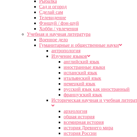
Рыбалка
Сад и огород
Сделай сам
Телевидение
Фэншуй / фэн-шуй
Хобби / увлечения
Учебная и научная литература
Военное дело
Гуманитарные и общественные науки
антропология
Изучение языков
английский язык
иностранные языки
испанский язык
итальянский язык
немецкий язык
русский язык как иностранный
французский язык
Историческая научная и учебная литера
археология
общая история
всемирная история
история Древнего мира
история России