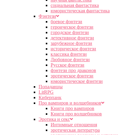
социальная фантастика
юмористическая фантастика
Фэнтези
боевое фэнтези
героическое фэнтези
городское фэнтези
детективное фэнтези
зарубежное фэнтези
историческое фэнтези
классика фэнтези
Любовное фэнтези
Русское фэнтези
фэнтези про драконов
эротическое фэнтези
юмористическое фэнтези
Попаданцы
LitRPG
Киберпанк
Про вампиров и волшебников
Книги про вампиров
Книги про волшебников
Эротика и секс
Интимные отношения
эротическая литература