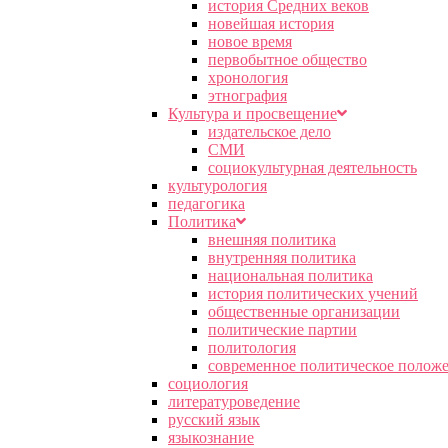
история Средних веков
новейшая история
новое время
первобытное общество
хронология
этнография
Культура и просвещение
издательское дело
СМИ
социокультурная деятельность
культурология
педагогика
Политика
внешняя политика
внутренняя политика
национальная политика
история политических учений
общественные организации
политические партии
политология
современное политическое полож
социология
литературоведение
русский язык
языкознание