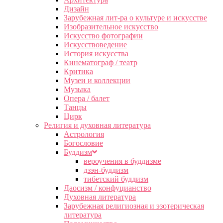
Дизайн
Зарубежная лит-ра о культуре и искусстве
Изобразительное искусство
Искусство фотографии
Искусствоведение
История искусства
Кинематограф / театр
Критика
Музеи и коллекции
Музыка
Опера / балет
Танцы
Цирк
Религия и духовная литература
Астрология
Богословие
Буддизм
вероучения в буддизме
дзэн-буддизм
тибетский буддизм
Даосизм / конфуцианство
Духовная литература
Зарубежная религиозная и эзотерическая
литература