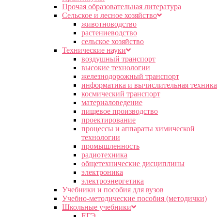
Прочая образовательная литература
Сельское и лесное хозяйство
животноводство
растениеводство
сельское хозяйство
Технические науки
воздушный транспорт
высокие технологии
железнодорожный транспорт
информатика и вычислительная техника
космический транспорт
материаловедение
пищевое производство
проектирование
процессы и аппараты химической
технологии
промышленность
радиотехника
общетехнические дисциплины
электроника
электроэнергетика
Учебники и пособия для вузов
Учебно-методические пособия (методички)
Школьные учебники
ЕГЭ