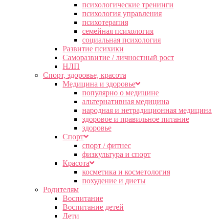
психологические тренинги
психология управления
психотерапия
семейная психология
социальная психология
Развитие психики
Саморазвитие / личностный рост
НЛП
Спорт, здоровье, красота
Медицина и здоровье
популярно о медицине
альтернативная медицина
народная и нетрадиционная медицина
здоровое и правильное питание
здоровье
Спорт
спорт / фитнес
физкультура и спорт
Красота
косметика и косметология
похудение и диеты
Родителям
Воспитание
Воспитание детей
Дети