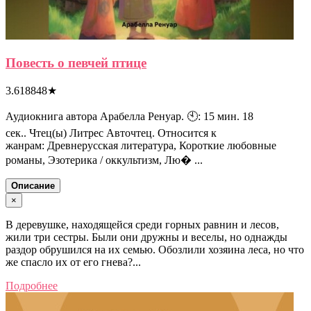
Повесть о певчей птице
3.618848
★
Аудиокнига автора Арабелла Ренуар. 🕙: 15 мин. 18
сек.. Чтец(ы) Литрес Авточтец. Относится к
жанрам: Древнерусская литература, Короткие любовные
романы, Эзотерика / оккультизм, Лю� ...
Описание
×
В деревушке, находящейся среди горных равнин и лесов,
жили три сестры. Были они дружны и веселы, но однажды
раздор обрушился на их семью. Обозлили хозяина леса, но что
же спасло их от его гнева?...
Подробнее