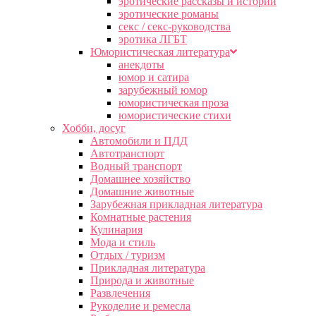
эротические рассказы и истории
эротические романы
секс / секс-руководства
эротика ЛГБТ
Юмористическая литература
анекдоты
юмор и сатира
зарубежный юмор
юмористическая проза
юмористические стихи
Хобби, досуг
Автомобили и ПДД
Автотранспорт
Водный транспорт
Домашнее хозяйство
Домашние животные
Зарубежная прикладная литература
Комнатные растения
Кулинария
Мода и стиль
Отдых / туризм
Прикладная литература
Природа и животные
Развлечения
Рукоделие и ремесла