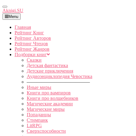
Toggle
Aknigi.SU
Navigation
Menu
Главная
Рейтинг Книг
Рейтинг Авторов
Рейтинг Чтецов
Рейтинг Жанров
Подборки книг
Сказки
Детская фантастика
Детские приключения
Аудиоэнциклопедия Чевостика
—————————————
Иные миры
Книги про вампиров
Книги про волшебников
Магические академии
Магические миры
Попаданцы
Стимпанк
LitRPG
Сверхспособности