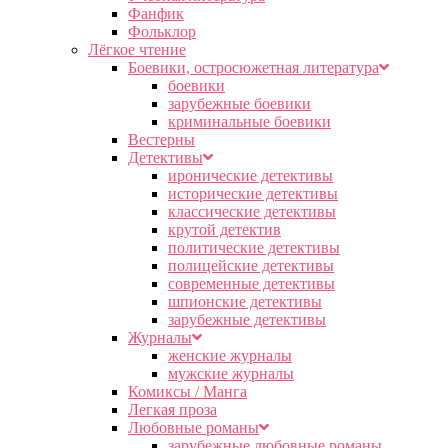
Фанфик
Фольклор
Лёгкое чтение
Боевики, остросюжетная литература
боевики
зарубежные боевики
криминальные боевики
Вестерны
Детективы
иронические детективы
исторические детективы
классические детективы
крутой детектив
политические детективы
полицейские детективы
современные детективы
шпионские детективы
зарубежные детективы
Журналы
женские журналы
мужские журналы
Комиксы / Манга
Легкая проза
Любовные романы
зарубежные любовные романы