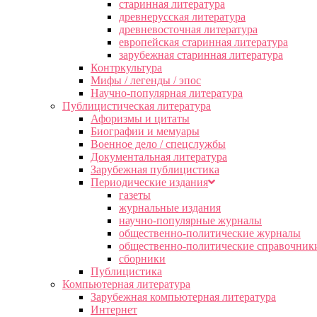
старинная литература
древнерусская литература
древневосточная литература
европейская старинная литература
зарубежная старинная литература
Контркультура
Мифы / легенды / эпос
Научно-популярная литература
Публицистическая литература
Афоризмы и цитаты
Биографии и мемуары
Военное дело / спецслужбы
Документальная литература
Зарубежная публицистика
Периодические издания
газеты
журнальные издания
научно-популярные журналы
общественно-политические журналы
общественно-политические справочник
сборники
Публицистика
Компьютерная литература
Зарубежная компьютерная литература
Интернет