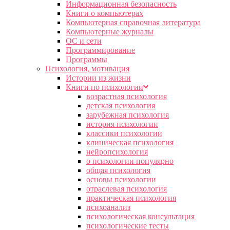
Информационная безопасность
Книги о компьютерах
Компьютерная справочная литература
Компьютерные журналы
ОС и сети
Программирование
Программы
Психология, мотивация
Истории из жизни
Книги по психологии
возрастная психология
детская психология
зарубежная психология
история психологии
классики психологии
клиническая психология
нейропсихология
о психологии популярно
общая психология
основы психологии
отраслевая психология
практическая психология
психоанализ
психологическая консультация
психологические тесты