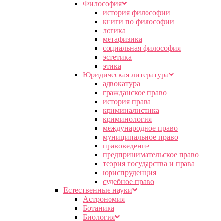
Философия
история философии
книги по философии
логика
метафизика
социальная философия
эстетика
этика
Юридическая литература
адвокатура
гражданское право
история права
криминалистика
криминология
международное право
муниципальное право
правоведение
предпринимательское право
теория государства и права
юриспруденция
судебное право
Естественные науки
Астрономия
Ботаника
Биология