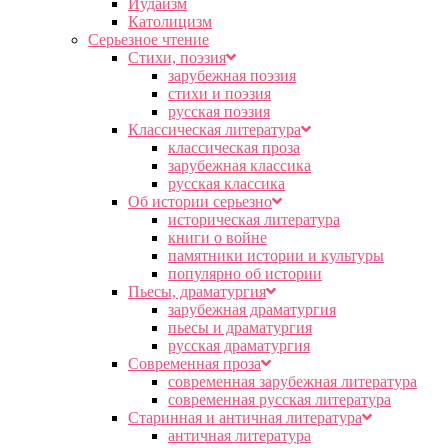
Иудаизм
Католицизм
Серьезное чтение
Cтихи, поэзия
зарубежная поэзия
стихи и поэзия
русская поэзия
Классическая литература
классическая проза
зарубежная классика
русская классика
Об истории серьезно
историческая литература
книги о войне
памятники истории и культуры
популярно об истории
Пьесы, драматургия
зарубежная драматургия
пьесы и драматургия
русская драматургия
Современная проза
современная зарубежная литература
современная русская литература
Старинная и античная литература
античная литература