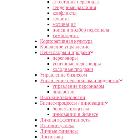
аттестация персонала
гендерные различия
конфликты
коучинг
мотивация
поиск и подбор персонала
тимбилдинг
Корпоративная культура
Кризисное управление
Переговоры и продажи
переговоры
успешные переговоры
холодные продажи
Управление бизнесом
Управление персоналом и лидерство
управление персоналом
лидерство
Высокие технологии
Бизнес-процессы / инновации
бизнес-процессы
инновации в бизнесе
Личная эффективность
Истории успеха
Личные финансы
Логистика