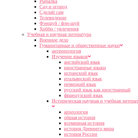
Рыбалка
Сад и огород
Сделай сам
Телевидение
Фэншуй / фэн-шуй
Хобби / увлечения
Учебная и научная литература
Военное дело
Гуманитарные и общественные науки
антропология
Изучение языков
английский язык
иностранные языки
испанский язык
итальянский язык
немецкий язык
русский язык как иностранный
французский язык
Историческая научная и учебная литера
археология
общая история
всемирная история
история Древнего мира
история России