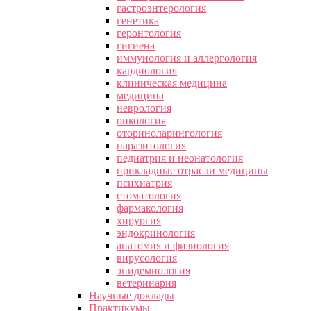
гастроэнтерология
генетика
геронтология
гигиена
иммунология и аллергология
кардиология
клиническая медицина
медицина
неврология
онкология
оториноларингология
паразитология
педиатрия и неонатология
прикладные отрасли медицины
психиатрия
стоматология
фармакология
хирургия
эндокринология
анатомия и физиология
вирусология
эпидемиология
ветеринария
Научные доклады
Практикумы