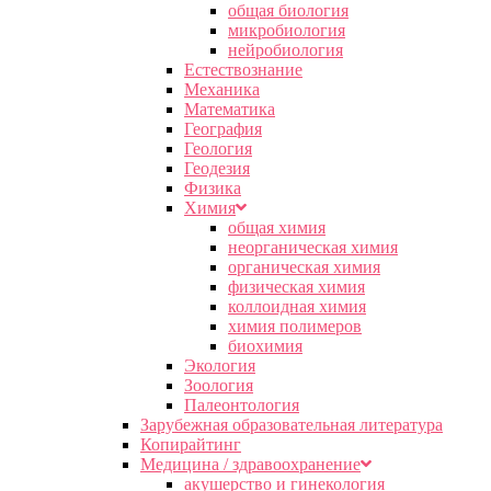
общая биология
микробиология
нейробиология
Естествознание
Механика
Математика
География
Геология
Геодезия
Физика
Химия
общая химия
неорганическая химия
органическая химия
физическая химия
коллоидная химия
химия полимеров
биохимия
Экология
Зоология
Палеонтология
Зарубежная образовательная литература
Копирайтинг
Медицина / здравоохранение
акушерство и гинекология