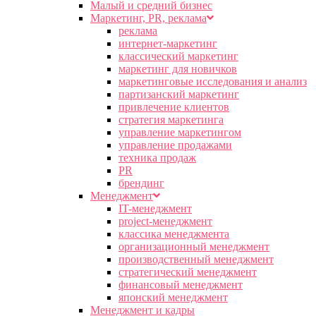
Малый и средний бизнес
Маркетинг, PR, реклама
реклама
интернет-маркетинг
классический маркетинг
маркетинг для новичков
маркетинговые исследования и анализ
партизанский маркетинг
привлечение клиентов
стратегия маркетинга
управление маркетингом
управление продажами
техника продаж
PR
брендинг
Менеджмент
IT-менеджмент
project-менеджмент
классика менеджмента
организационный менеджмент
производственный менеджмент
стратегический менеджмент
финансовый менеджмент
японский менеджмент
Менеджмент и кадры