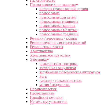
Паломничество
Православное христианство
история православной церкви
православие
православие для детей
православная медицина
православные каноны
православные молитвы
православные традиции
Религии / верования / культы
Религиоведение / история религий
Религиозные тексты
Христианство
Христианское искусство
Эзотерика
практическая эзотерика
эзотерика / оккультизм
зарубежная эзотерическая литература
йога
гадание / толкование снов
магия / колдовство
Парапсихология
Протестантизм
Индийские религии
Ислам / мусульманство