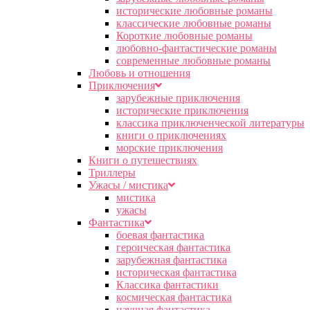
исторические любовные романы
классические любовные романы
Короткие любовные романы
любовно-фантастические романы
современные любовные романы
Любовь и отношения
Приключения
зарубежные приключения
исторические приключения
классика приключенческой литературы
книги о приключениях
морские приключения
Книги о путешествиях
Триллеры
Ужасы / мистика
мистика
ужасы
Фантастика
боевая фантастика
героическая фантастика
зарубежная фантастика
историческая фантастика
Классика фантастики
космическая фантастика
научная фантастика