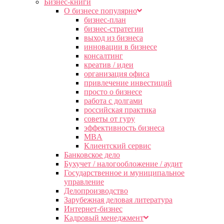
Бизнес-книги
О бизнесе популярно
бизнес-план
бизнес-стратегии
выход из бизнеса
инновации в бизнесе
консалтинг
креатив / идеи
организация офиса
привлечение инвестиций
просто о бизнесе
работа с долгами
российская практика
советы от гуру
эффективность бизнеса
MBA
Клиентский сервис
Банковское дело
Бухучет / налогообложение / аудит
Государственное и муниципальное
управление
Делопроизводство
Зарубежная деловая литература
Интернет-бизнес
Кадровый менеджмент