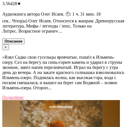
3.56428
★
Аудиокнига автора Олег Исаев. 🕙: 1 ч. 31 мин. 18
сек.. Чтец(ы) Олег Исаев. Относится к жанрам: Древнерусская
литература, Мифы / легенды / эпос, Только на
Литрес. Возрастное огранич ...
Описание
×
«Взял Садко свои гусельцы яровчатые, пошёл к Ильмень-
озеру. Сел на берегу на синь-горюч камень и ударил в струны
звонкие, завёл напев переливчатый. Играл на берегу с утра
день до вечера. А на закате красного солнышка взволновалось
Ильмень-озеро. Поднялась волна, как высокая гора, вода с
песком смешалася, и вышел на берег сам Водяной – хозяин
Ильмень-озера. Отороп...
Подробнее