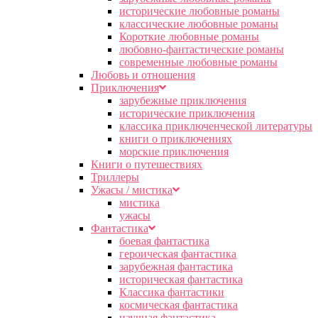
исторические любовные романы
классические любовные романы
Короткие любовные романы
любовно-фантастические романы
современные любовные романы
Любовь и отношения
Приключения
зарубежные приключения
исторические приключения
классика приключенческой литературы
книги о приключениях
морские приключения
Книги о путешествиях
Триллеры
Ужасы / мистика
мистика
ужасы
Фантастика
боевая фантастика
героическая фантастика
зарубежная фантастика
историческая фантастика
Классика фантастики
космическая фантастика
научная фантастика