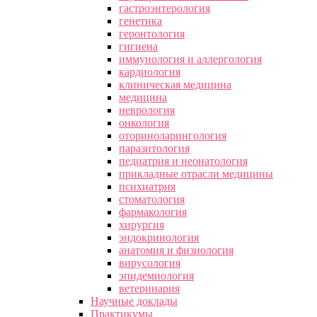
гастроэнтерология
генетика
геронтология
гигиена
иммунология и аллергология
кардиология
клиническая медицина
медицина
неврология
онкология
оториноларингология
паразитология
педиатрия и неонатология
прикладные отрасли медицины
психиатрия
стоматология
фармакология
хирургия
эндокринология
анатомия и физиология
вирусология
эпидемиология
ветеринария
Научные доклады
Практикумы