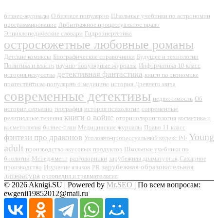
бизнес-журналы
О бизнесе популярно
Школьные учебники по астрономии
программирование
Арбитражное процессуальное право
Энциклопедические словари
Гидроэнергетика
остросюжетные любовные романы
Детские комиксы
Биографические справочники
Будущее и технологии
Политика и власть
научно-популярные журналы
Информатика 10 класс
детективная фантастика
история искусства
книги по экономике
протестантизм
популярно о медицине
история Древнего мира
современные детективы
недвижимость
Об
истории серьезно
география
история психологии
современные
книги о войне
религиозные течения
оториноларингология
косметика и
косметология
бизнес-план
Медицинские журналы
Право 11 класс
Young
фэнтези про драконов
Уголовно-процессуальный кодекс РФ
adult
производство вкусовых продуктов
Школьные учебники по
биологии
Менеджмент
разговорники
зарубежная драматургия
Сахарное
зарубежная образовательная
производство
Изучение языков
PR
литература
ортопедия и травматология
© 2026 Aknigi.SU | Powered by
Mr.SEO
| По всем вопросам:
ewgenii19852012@mail.ru