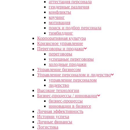
аттестация персонала
гендерные различия
конфликты
коучинг
мотивация
поиск и подбор персонала
тимбилдинг
Корпоративная культура
Кризисное управление
Переговоры и продажи
переговоры
успешные переговоры
холодные продажи
Управление бизнесом
Управление персоналом и лидерство
управление персоналом
лидерство
Высокие технологии
Бизнес-процессы / инновации
бизнес-процессы
инновации в бизнесе
Личная эффективность
Истории успеха
Личные финансы
Логистика