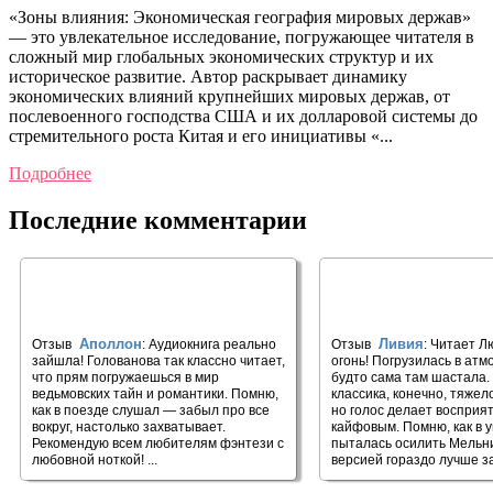
«Зоны влияния: Экономическая география мировых держав»
— это увлекательное исследование, погружающее читателя в
сложный мир глобальных экономических структур и их
историческое развитие. Автор раскрывает динамику
экономических влияний крупнейших мировых держав, от
послевоенного господства США и их долларовой системы до
стремительного роста Китая и его инициативы «...
Подробнее
Последние комментарии
🎧 Суд ведьмы
🎧 В лесах (часть пе
Аполлон
Ливия
Отзыв
: Аудиокнига реально
Отзыв
: Читает 
зайшла! Голованова так классно читает,
огонь! Погрузилась в атм
что прям погружаешься в мир
будто сама там шастала.
ведьмовских тайн и романтики. Помню,
классика, конечно, тяжел
как в поезде слушал — забыл про все
но голос делает восприят
вокруг, настолько захватывает.
кайфовым. Помню, как в 
Рекомендую всем любителям фэнтези с
пыталась осилить Мельни
любовной ноткой! ...
версией гораздо лучше за