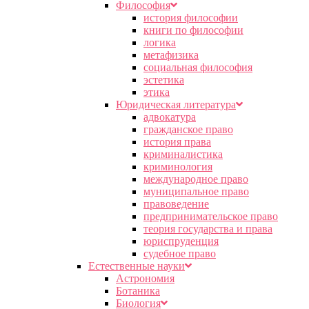
Философия
история философии
книги по философии
логика
метафизика
социальная философия
эстетика
этика
Юридическая литература
адвокатура
гражданское право
история права
криминалистика
криминология
международное право
муниципальное право
правоведение
предпринимательское право
теория государства и права
юриспруденция
судебное право
Естественные науки
Астрономия
Ботаника
Биология