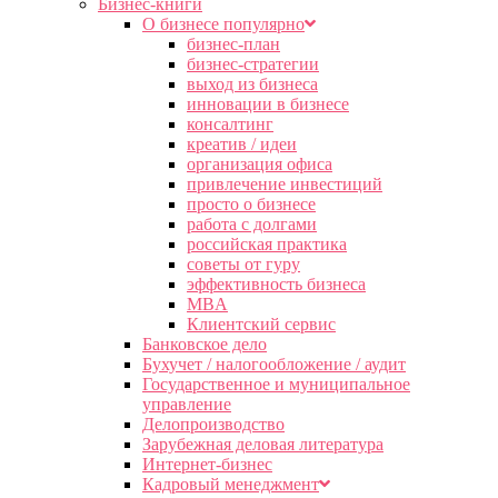
Бизнес-книги
О бизнесе популярно
бизнес-план
бизнес-стратегии
выход из бизнеса
инновации в бизнесе
консалтинг
креатив / идеи
организация офиса
привлечение инвестиций
просто о бизнесе
работа с долгами
российская практика
советы от гуру
эффективность бизнеса
MBA
Клиентский сервис
Банковское дело
Бухучет / налогообложение / аудит
Государственное и муниципальное
управление
Делопроизводство
Зарубежная деловая литература
Интернет-бизнес
Кадровый менеджмент