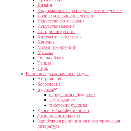
Дизайн
Зарубежная лит-ра о культуре и искусстве
Изобразительное искусство
Искусство фотографии
Искусствоведение
История искусства
Кинематограф / театр
Критика
Музеи и коллекции
Музыка
Опера / балет
Танцы
Цирк
Религия и духовная литература
Астрология
Богословие
Буддизм
вероучения в буддизме
дзэн-буддизм
тибетский буддизм
Даосизм / конфуцианство
Духовная литература
Зарубежная религиозная и эзотерическая
литература