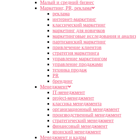
Малый и средний бизнес
Маркетинг, PR, реклама
реклама
интернет-маркетинг
классический маркетинг
маркетинг для новичков
маркетинговые исследования и анализ
партизанский маркетинг
привлечение клиентов
стратегия маркетинга
управление маркетингом
управление продажами
техника продаж
PR
брендинг
Менеджмент
IT-менеджмент
project-менеджмент
классика менеджмента
организационный менеджмент
производственный менеджмент
стратегический менеджмент
финансовый менеджмент
японский менеджмент
Менеджмент и кадры