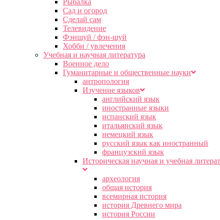
Рыбалка
Сад и огород
Сделай сам
Телевидение
Фэншуй / фэн-шуй
Хобби / увлечения
Учебная и научная литература
Военное дело
Гуманитарные и общественные науки
антропология
Изучение языков
английский язык
иностранные языки
испанский язык
итальянский язык
немецкий язык
русский язык как иностранный
французский язык
Историческая научная и учебная литера
археология
общая история
всемирная история
история Древнего мира
история России