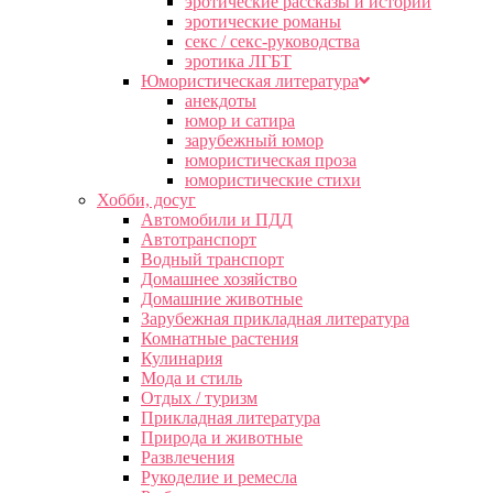
эротические рассказы и истории
эротические романы
секс / секс-руководства
эротика ЛГБТ
Юмористическая литература
анекдоты
юмор и сатира
зарубежный юмор
юмористическая проза
юмористические стихи
Хобби, досуг
Автомобили и ПДД
Автотранспорт
Водный транспорт
Домашнее хозяйство
Домашние животные
Зарубежная прикладная литература
Комнатные растения
Кулинария
Мода и стиль
Отдых / туризм
Прикладная литература
Природа и животные
Развлечения
Рукоделие и ремесла