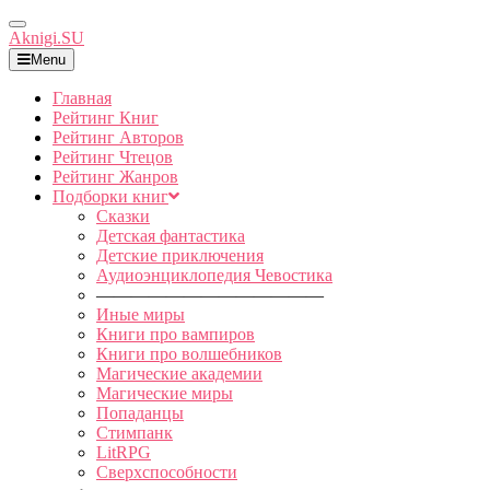
Toggle
Aknigi.SU
Navigation
Menu
Главная
Рейтинг Книг
Рейтинг Авторов
Рейтинг Чтецов
Рейтинг Жанров
Подборки книг
Сказки
Детская фантастика
Детские приключения
Аудиоэнциклопедия Чевостика
—————————————
Иные миры
Книги про вампиров
Книги про волшебников
Магические академии
Магические миры
Попаданцы
Стимпанк
LitRPG
Сверхспособности