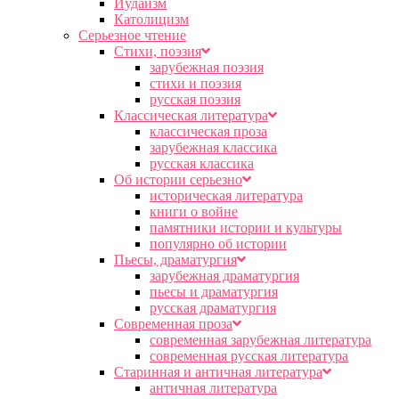
Иудаизм
Католицизм
Серьезное чтение
Cтихи, поэзия
зарубежная поэзия
стихи и поэзия
русская поэзия
Классическая литература
классическая проза
зарубежная классика
русская классика
Об истории серьезно
историческая литература
книги о войне
памятники истории и культуры
популярно об истории
Пьесы, драматургия
зарубежная драматургия
пьесы и драматургия
русская драматургия
Современная проза
современная зарубежная литература
современная русская литература
Старинная и античная литература
античная литература