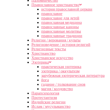
Паломничество
Православное христианство
история православной церкви
православие
православие для детей
православная медицина
православные каноны
православные молитвы
православные традиции
Религии / верования / культы
Религиоведение / история религий
Религиозные тексты
Христианство
Христианское искусство
Эзотерика
практическая эзотерика
эзотерика / оккультизм
зарубежная эзотерическая литература
йога
гадание / толкование снов
магия / колдовство
Парапсихология
Протестантизм
Индийские религии
Ислам / мусульманство