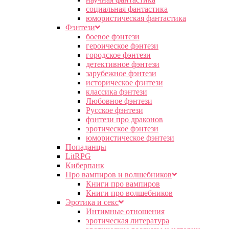
социальная фантастика
юмористическая фантастика
Фэнтези
боевое фэнтези
героическое фэнтези
городское фэнтези
детективное фэнтези
зарубежное фэнтези
историческое фэнтези
классика фэнтези
Любовное фэнтези
Русское фэнтези
фэнтези про драконов
эротическое фэнтези
юмористическое фэнтези
Попаданцы
LitRPG
Киберпанк
Про вампиров и волшебников
Книги про вампиров
Книги про волшебников
Эротика и секс
Интимные отношения
эротическая литература