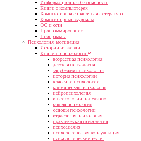
Информационная безопасность
Книги о компьютерах
Компьютерная справочная литература
Компьютерные журналы
ОС и сети
Программирование
Программы
Психология, мотивация
Истории из жизни
Книги по психологии
возрастная психология
детская психология
зарубежная психология
история психологии
классики психологии
клиническая психология
нейропсихология
о психологии популярно
общая психология
основы психологии
отраслевая психология
практическая психология
психоанализ
психологическая консультация
психологические тесты