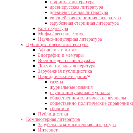
старинная литература
древнерусская литература
древневосточная литература
европейская старинная литература
зарубежная старинная литература
Контркультура
Мифы / легенды / эпос
Научно-популярная литература
Публицистическая литература
Афоризмы и цитаты
Биографии и мемуары
Военное дело / спецслужбы
Документальная литература
Зарубежная публицистика
Периодические издания
газеты
журнальные издания
научно-популярные журналы
общественно-политические журналы
общественно-политические справочник
сборники
Публицистика
Компьютерная литература
Зарубежная компьютерная литература
Интернет