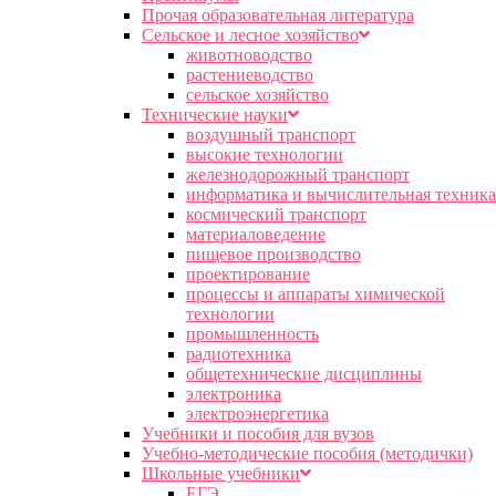
Прочая образовательная литература
Сельское и лесное хозяйство
животноводство
растениеводство
сельское хозяйство
Технические науки
воздушный транспорт
высокие технологии
железнодорожный транспорт
информатика и вычислительная техника
космический транспорт
материаловедение
пищевое производство
проектирование
процессы и аппараты химической
технологии
промышленность
радиотехника
общетехнические дисциплины
электроника
электроэнергетика
Учебники и пособия для вузов
Учебно-методические пособия (методички)
Школьные учебники
ЕГЭ