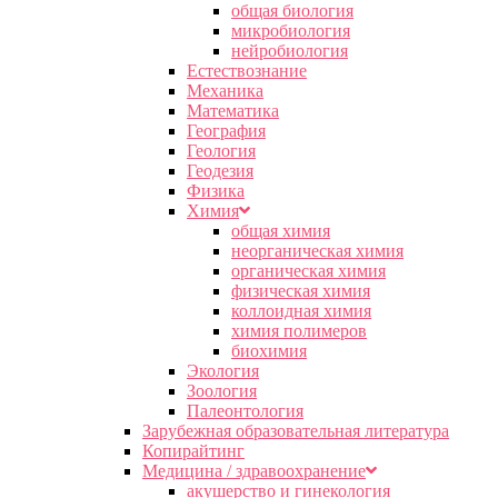
общая биология
микробиология
нейробиология
Естествознание
Механика
Математика
География
Геология
Геодезия
Физика
Химия
общая химия
неорганическая химия
органическая химия
физическая химия
коллоидная химия
химия полимеров
биохимия
Экология
Зоология
Палеонтология
Зарубежная образовательная литература
Копирайтинг
Медицина / здравоохранение
акушерство и гинекология