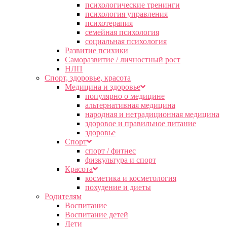
психологические тренинги
психология управления
психотерапия
семейная психология
социальная психология
Развитие психики
Саморазвитие / личностный рост
НЛП
Спорт, здоровье, красота
Медицина и здоровье
популярно о медицине
альтернативная медицина
народная и нетрадиционная медицина
здоровое и правильное питание
здоровье
Спорт
спорт / фитнес
физкультура и спорт
Красота
косметика и косметология
похудение и диеты
Родителям
Воспитание
Воспитание детей
Дети