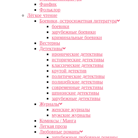
Фанфик
Фольклор
Лёгкое чтение
Боевики, остросюжетная литература
боевики
зарубежные боевики
криминальные боевики
Вестерны
Детективы
иронические детективы
исторические детективы
классические детективы
крутой детектив
политические детективы
полицейские детективы
современные детективы
шпионские детективы
зарубежные детективы
Журналы
женские журналы
мужские журналы
Комиксы / Манга
Легкая проза
Любовные романы
зарубежные любовные романы