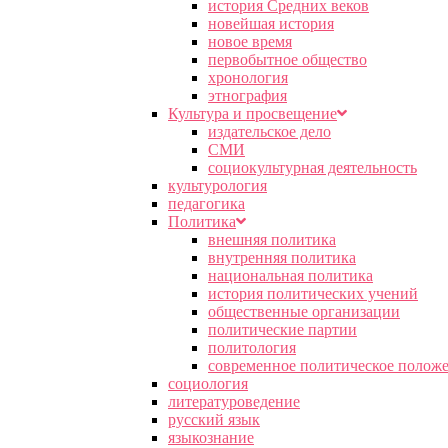
история Средних веков
новейшая история
новое время
первобытное общество
хронология
этнография
Культура и просвещение
издательское дело
СМИ
социокультурная деятельность
культурология
педагогика
Политика
внешняя политика
внутренняя политика
национальная политика
история политических учений
общественные организации
политические партии
политология
современное политическое полож
социология
литературоведение
русский язык
языкознание