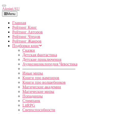
Toggle
Aknigi.SU
Navigation
Menu
Главная
Рейтинг Книг
Рейтинг Авторов
Рейтинг Чтецов
Рейтинг Жанров
Подборки книг
Сказки
Детская фантастика
Детские приключения
Аудиоэнциклопедия Чевостика
—————————————
Иные миры
Книги про вампиров
Книги про волшебников
Магические академии
Магические миры
Попаданцы
Стимпанк
LitRPG
Сверхспособности