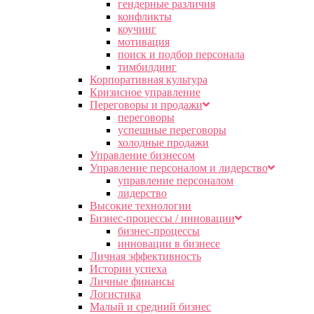
гендерные различия
конфликты
коучинг
мотивация
поиск и подбор персонала
тимбилдинг
Корпоративная культура
Кризисное управление
Переговоры и продажи
переговоры
успешные переговоры
холодные продажи
Управление бизнесом
Управление персоналом и лидерство
управление персоналом
лидерство
Высокие технологии
Бизнес-процессы / инновации
бизнес-процессы
инновации в бизнесе
Личная эффективность
Истории успеха
Личные финансы
Логистика
Малый и средний бизнес