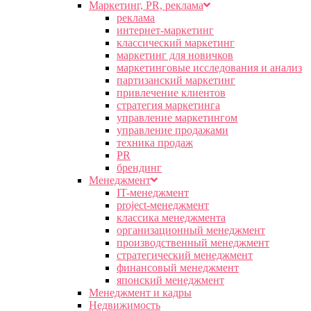
Маркетинг, PR, реклама
реклама
интернет-маркетинг
классический маркетинг
маркетинг для новичков
маркетинговые исследования и анализ
партизанский маркетинг
привлечение клиентов
стратегия маркетинга
управление маркетингом
управление продажами
техника продаж
PR
брендинг
Менеджмент
IT-менеджмент
project-менеджмент
классика менеджмента
организационный менеджмент
производственный менеджмент
стратегический менеджмент
финансовый менеджмент
японский менеджмент
Менеджмент и кадры
Недвижимость