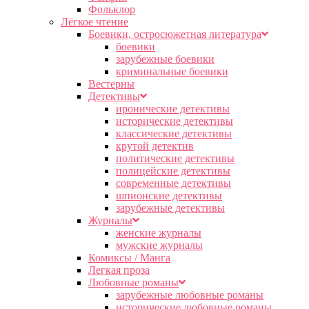
Фольклор
Лёгкое чтение
Боевики, остросюжетная литература
боевики
зарубежные боевики
криминальные боевики
Вестерны
Детективы
иронические детективы
исторические детективы
классические детективы
крутой детектив
политические детективы
полицейские детективы
современные детективы
шпионские детективы
зарубежные детективы
Журналы
женские журналы
мужские журналы
Комиксы / Манга
Легкая проза
Любовные романы
зарубежные любовные романы
исторические любовные романы