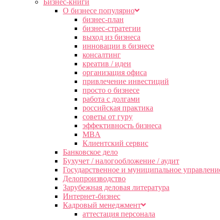
Бизнес-книги
О бизнесе популярно
бизнес-план
бизнес-стратегии
выход из бизнеса
инновации в бизнесе
консалтинг
креатив / идеи
организация офиса
привлечение инвестиций
просто о бизнесе
работа с долгами
российская практика
советы от гуру
эффективность бизнеса
MBA
Клиентский сервис
Банковское дело
Бухучет / налогообложение / аудит
Государственное и муниципальное управлени
Делопроизводство
Зарубежная деловая литература
Интернет-бизнес
Кадровый менеджмент
аттестация персонала