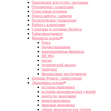
Ораторское искусство / риторика
Отношения с клиентами
Отраслевые издания
Поиск работы / карьера
Политическое управление
Работа с клиентами
Стартапы и создание бизнеса
Тайм-менеджмент
Финансы основа
Forex
бюджетирование
корпоративные финансы
МСФО
риски
технический анализ
трейдинг
финансовые инструменты
Ценные бумаги / инвестиции
Экономика основа
история экономики
история экономических учений
книги по экономике
микроэкономика
мировая экономика
общая экономическая теория