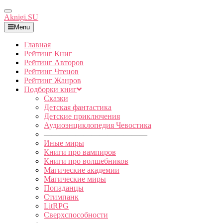
Toggle
Aknigi.SU
Navigation
Menu
Главная
Рейтинг Книг
Рейтинг Авторов
Рейтинг Чтецов
Рейтинг Жанров
Подборки книг
Сказки
Детская фантастика
Детские приключения
Аудиоэнциклопедия Чевостика
—————————————
Иные миры
Книги про вампиров
Книги про волшебников
Магические академии
Магические миры
Попаданцы
Стимпанк
LitRPG
Сверхспособности