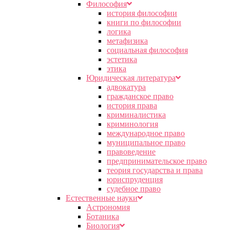
Философия
история философии
книги по философии
логика
метафизика
социальная философия
эстетика
этика
Юридическая литература
адвокатура
гражданское право
история права
криминалистика
криминология
международное право
муниципальное право
правоведение
предпринимательское право
теория государства и права
юриспруденция
судебное право
Естественные науки
Астрономия
Ботаника
Биология