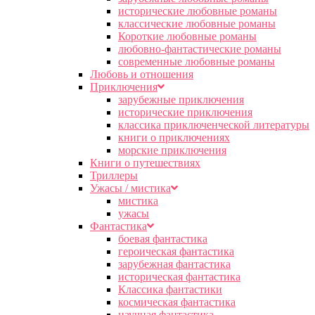
исторические любовные романы
классические любовные романы
Короткие любовные романы
любовно-фантастические романы
современные любовные романы
Любовь и отношения
Приключения
зарубежные приключения
исторические приключения
классика приключенческой литературы
книги о приключениях
морские приключения
Книги о путешествиях
Триллеры
Ужасы / мистика
мистика
ужасы
Фантастика
боевая фантастика
героическая фантастика
зарубежная фантастика
историческая фантастика
Классика фантастики
космическая фантастика
научная фантастика