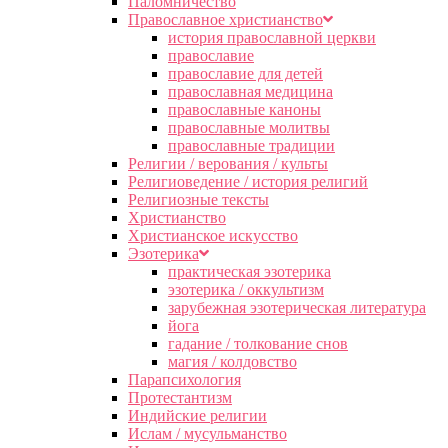
Паломничество
Православное христианство
история православной церкви
православие
православие для детей
православная медицина
православные каноны
православные молитвы
православные традиции
Религии / верования / культы
Религиоведение / история религий
Религиозные тексты
Христианство
Христианское искусство
Эзотерика
практическая эзотерика
эзотерика / оккультизм
зарубежная эзотерическая литература
йога
гадание / толкование снов
магия / колдовство
Парапсихология
Протестантизм
Индийские религии
Ислам / мусульманство