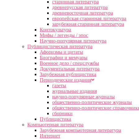
старинная литература
древнерусская литература
древневосточная литература
европейская старинная литература
зарубежная старинная литература
Контркультура
Мифы / легенды / эпос
Научно-популярная литература
Публицистическая литература
Афоризмы и цитаты
Биографии и мемуары
Военное дело / спецслужбы
Документальная литература
Зарубежная публицистика
Периодические издания
газеты
журнальные издания
научно-популярные журналы
общественно-политические журналы
общественно-политические справочник
сборники
Публицистика
Компьютерная литература
Зарубежная компьютерная литература
Интернет