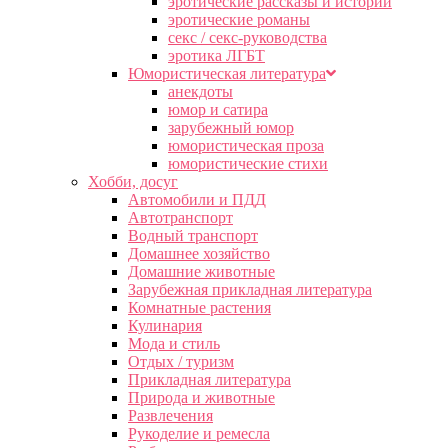
эротические рассказы и истории
эротические романы
секс / секс-руководства
эротика ЛГБТ
Юмористическая литература
анекдоты
юмор и сатира
зарубежный юмор
юмористическая проза
юмористические стихи
Хобби, досуг
Автомобили и ПДД
Автотранспорт
Водный транспорт
Домашнее хозяйство
Домашние животные
Зарубежная прикладная литература
Комнатные растения
Кулинария
Мода и стиль
Отдых / туризм
Прикладная литература
Природа и животные
Развлечения
Рукоделие и ремесла