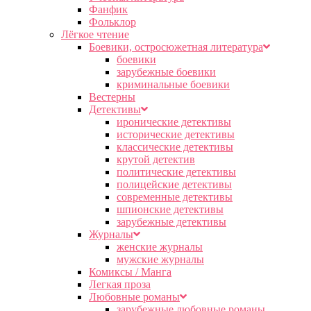
Фанфик
Фольклор
Лёгкое чтение
Боевики, остросюжетная литература
боевики
зарубежные боевики
криминальные боевики
Вестерны
Детективы
иронические детективы
исторические детективы
классические детективы
крутой детектив
политические детективы
полицейские детективы
современные детективы
шпионские детективы
зарубежные детективы
Журналы
женские журналы
мужские журналы
Комиксы / Манга
Легкая проза
Любовные романы
зарубежные любовные романы