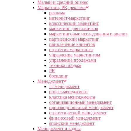
Малый и средний бизнес
Маркетинг, PR, реклама
реклама
интернет-маркетинг
классический маркетинг
маркетинг для новичков
маркетинговые исследования и анализ
партизанский маркетинг
привлечение клиентов
стратегия маркетинга
управление маркетингом
управление продажами
техника продаж
PR
брендинг
Менеджмент
IT-менеджмент
project-менеджмент
классика менеджмента
организационный менеджмент
производственный менеджмент
стратегический менеджмент
финансовый менеджмент
японский менеджмент
Менеджмент и кадры