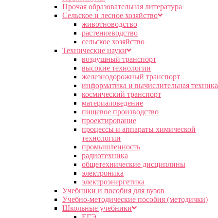
Прочая образовательная литература
Сельское и лесное хозяйство
животноводство
растениеводство
сельское хозяйство
Технические науки
воздушный транспорт
высокие технологии
железнодорожный транспорт
информатика и вычислительная техника
космический транспорт
материаловедение
пищевое производство
проектирование
процессы и аппараты химической
технологии
промышленность
радиотехника
общетехнические дисциплины
электроника
электроэнергетика
Учебники и пособия для вузов
Учебно-методические пособия (методички)
Школьные учебники
ЕГЭ