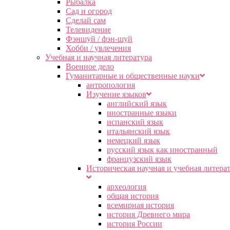
Рыбалка
Сад и огород
Сделай сам
Телевидение
Фэншуй / фэн-шуй
Хобби / увлечения
Учебная и научная литература
Военное дело
Гуманитарные и общественные науки
антропология
Изучение языков
английский язык
иностранные языки
испанский язык
итальянский язык
немецкий язык
русский язык как иностранный
французский язык
Историческая научная и учебная литера
археология
общая история
всемирная история
история Древнего мира
история России