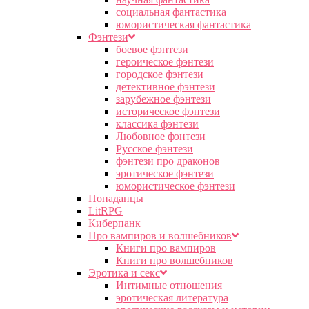
социальная фантастика
юмористическая фантастика
Фэнтези
боевое фэнтези
героическое фэнтези
городское фэнтези
детективное фэнтези
зарубежное фэнтези
историческое фэнтези
классика фэнтези
Любовное фэнтези
Русское фэнтези
фэнтези про драконов
эротическое фэнтези
юмористическое фэнтези
Попаданцы
LitRPG
Киберпанк
Про вампиров и волшебников
Книги про вампиров
Книги про волшебников
Эротика и секс
Интимные отношения
эротическая литература