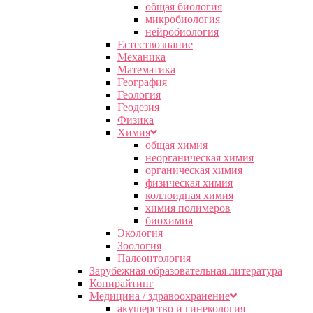
общая биология
микробиология
нейробиология
Естествознание
Механика
Математика
География
Геология
Геодезия
Физика
Химия
общая химия
неорганическая химия
органическая химия
физическая химия
коллоидная химия
химия полимеров
биохимия
Экология
Зоология
Палеонтология
Зарубежная образовательная литература
Копирайтинг
Медицина / здравоохранение
акушерство и гинекология