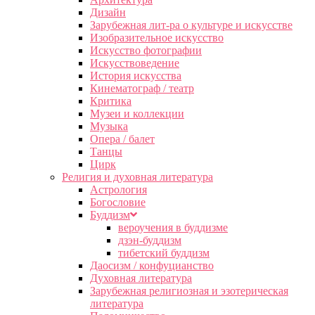
Дизайн
Зарубежная лит-ра о культуре и искусстве
Изобразительное искусство
Искусство фотографии
Искусствоведение
История искусства
Кинематограф / театр
Критика
Музеи и коллекции
Музыка
Опера / балет
Танцы
Цирк
Религия и духовная литература
Астрология
Богословие
Буддизм
вероучения в буддизме
дзэн-буддизм
тибетский буддизм
Даосизм / конфуцианство
Духовная литература
Зарубежная религиозная и эзотерическая
литература