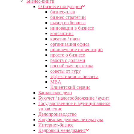
Бизнес-книги
О бизнесе популярно
бизнес-план
бизнес-стратегии
выход из бизнеса
инновации в бизнесе
консалтинг
креатив / идеи
организация офиса
привлечение инвестиций
просто о бизнесе
работа с долгами
российская практика
советы от гуру
эффективность бизнеса
MBA
Клиентский сервис
Банковское дело
Бухучет / налогообложение / аудит
Государственное и муниципальное
управление
Делопроизводство
Зарубежная деловая литература
Интернет-бизнес
Кадровый менеджмент