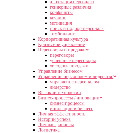
аттестация персонала
гендерные различия
конфликты
коучинг
мотивация
поиск и подбор персонала
тимбилдинг
Корпоративная культура
Кризисное управление
Переговоры и продажи
переговоры
успешные переговоры
холодные продажи
Управление бизнесом
Управление персоналом и лидерство
управление персоналом
лидерство
Высокие технологии
Бизнес-процессы / инновации
бизнес-процессы
инновации в бизнесе
Личная эффективность
Истории успеха
Личные финансы
Логистика