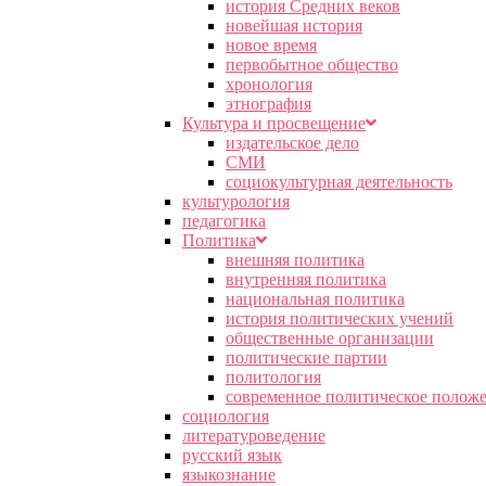
история Средних веков
новейшая история
новое время
первобытное общество
хронология
этнография
Культура и просвещение
издательское дело
СМИ
социокультурная деятельность
культурология
педагогика
Политика
внешняя политика
внутренняя политика
национальная политика
история политических учений
общественные организации
политические партии
политология
современное политическое полож
социология
литературоведение
русский язык
языкознание