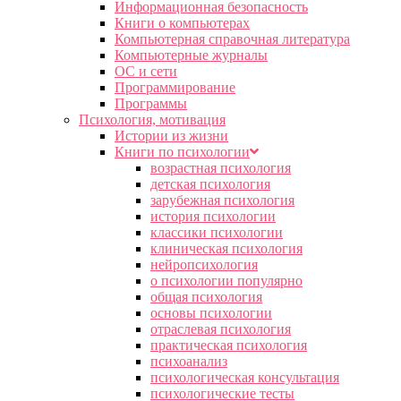
Информационная безопасность
Книги о компьютерах
Компьютерная справочная литература
Компьютерные журналы
ОС и сети
Программирование
Программы
Психология, мотивация
Истории из жизни
Книги по психологии
возрастная психология
детская психология
зарубежная психология
история психологии
классики психологии
клиническая психология
нейропсихология
о психологии популярно
общая психология
основы психологии
отраслевая психология
практическая психология
психоанализ
психологическая консультация
психологические тесты