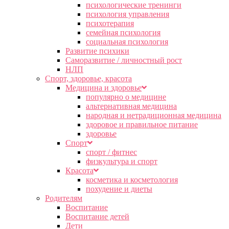
психологические тренинги
психология управления
психотерапия
семейная психология
социальная психология
Развитие психики
Саморазвитие / личностный рост
НЛП
Спорт, здоровье, красота
Медицина и здоровье
популярно о медицине
альтернативная медицина
народная и нетрадиционная медицина
здоровое и правильное питание
здоровье
Спорт
спорт / фитнес
физкультура и спорт
Красота
косметика и косметология
похудение и диеты
Родителям
Воспитание
Воспитание детей
Дети