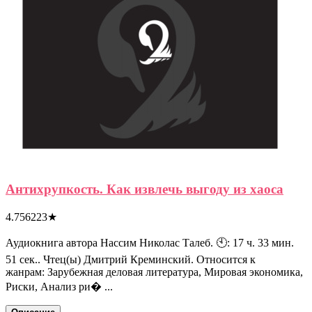
Антихрупкость. Как извлечь выгоду из хаоса
4.756223
★
Аудиокнига автора Нассим Николас Талеб. 🕙: 17 ч. 33 мин.
51 сек.. Чтец(ы) Дмитрий Креминский. Относится к
жанрам: Зарубежная деловая литература, Мировая экономика,
Риски, Анализ ри� ...