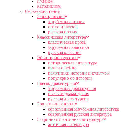
Иудаизм
Католицизм
Серьезное чтение
Cтихи, поэзия
зарубежная поэзия
стихи и поэзия
русская поэзия
Классическая литература
классическая проза
зарубежная классика
русская классика
Об истории серьезно
историческая литература
книги о войне
памятники истории и культуры
популярно об истории
Пьесы, драматургия
зарубежная драматургия
пьесы и драматургия
русская драматургия
Современная проза
современная зарубежная литература
современная русская литература
Старинная и античная литература
античная литература