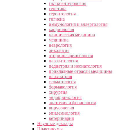
гастроэнтерология
генетика
геронтология
гигиена
иммунология и аллергология
кардиология
клиническая медицина
медицина
неврология
онкология
оториноларингология
паразитология
педиатрия и неонатология
прикладные отрасли медицины
психиатрия
стоматология
фармакология
хирургия
эндокринология
анатомия и физиология
вирусология
эпидемиология
ветеринария
Научные доклады
Практикумы