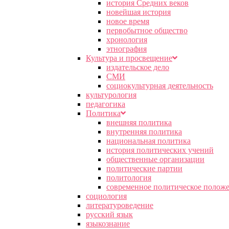
история Средних веков
новейшая история
новое время
первобытное общество
хронология
этнография
Культура и просвещение
издательское дело
СМИ
социокультурная деятельность
культурология
педагогика
Политика
внешняя политика
внутренняя политика
национальная политика
история политических учений
общественные организации
политические партии
политология
современное политическое полож
социология
литературоведение
русский язык
языкознание