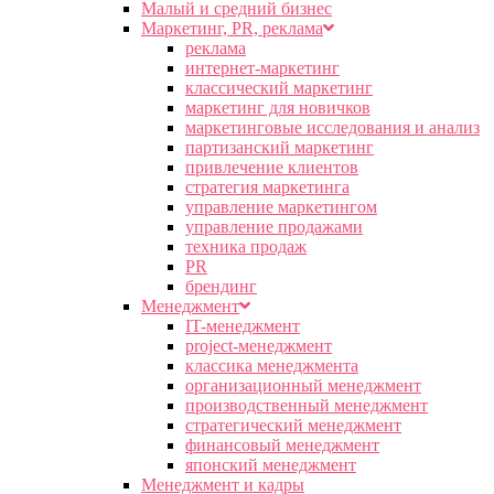
Малый и средний бизнес
Маркетинг, PR, реклама
реклама
интернет-маркетинг
классический маркетинг
маркетинг для новичков
маркетинговые исследования и анализ
партизанский маркетинг
привлечение клиентов
стратегия маркетинга
управление маркетингом
управление продажами
техника продаж
PR
брендинг
Менеджмент
IT-менеджмент
project-менеджмент
классика менеджмента
организационный менеджмент
производственный менеджмент
стратегический менеджмент
финансовый менеджмент
японский менеджмент
Менеджмент и кадры