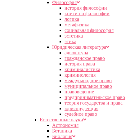
Философия
история философии
книги по философии
логика
метафизика
социальная философия
эстетика
этика
Юридическая литература
адвокатура
гражданское право
история права
криминалистика
криминология
международное право
муниципальное право
правоведение
предпринимательское право
теория государства и права
юриспруденция
судебное право
Естественные науки
Астрономия
Ботаника
Биология