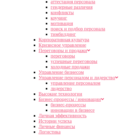
аттестация персонала
гендерные различия
конфликты
коучинг
мотивация
поиск и подбор персонала
тимбилдинг
Корпоративная культура
Кризисное управление
Переговоры и продажи
переговоры
успешные переговоры
холодные продажи
Управление бизнесом
Управление персоналом и лидерство
управление персоналом
лидерство
Высокие технологии
Бизнес-процессы / инновации
бизнес-процессы
инновации в бизнесе
Личная эффективность
Истории успеха
Личные финансы
Логистика