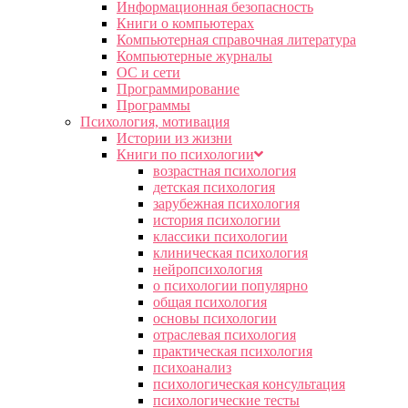
Информационная безопасность
Книги о компьютерах
Компьютерная справочная литература
Компьютерные журналы
ОС и сети
Программирование
Программы
Психология, мотивация
Истории из жизни
Книги по психологии
возрастная психология
детская психология
зарубежная психология
история психологии
классики психологии
клиническая психология
нейропсихология
о психологии популярно
общая психология
основы психологии
отраслевая психология
практическая психология
психоанализ
психологическая консультация
психологические тесты