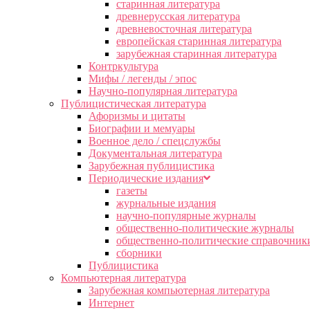
старинная литература
древнерусская литература
древневосточная литература
европейская старинная литература
зарубежная старинная литература
Контркультура
Мифы / легенды / эпос
Научно-популярная литература
Публицистическая литература
Афоризмы и цитаты
Биографии и мемуары
Военное дело / спецслужбы
Документальная литература
Зарубежная публицистика
Периодические издания
газеты
журнальные издания
научно-популярные журналы
общественно-политические журналы
общественно-политические справочник
сборники
Публицистика
Компьютерная литература
Зарубежная компьютерная литература
Интернет