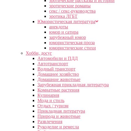
эротические рассказы и истории
эротические романы
секс / секс-руководства
эротика ЛГБТ
Юмористическая литература
анекдоты
юмор и сатира
зарубежный юмор
юмористическая проза
юмористические стихи
Хобби, досуг
Автомобили и ПДД
Автотранспорт
Водный транспорт
Домашнее хозяйство
Домашние животные
Зарубежная прикладная литература
Комнатные растения
Кулинария
Мода и стиль
Отдых / туризм
Прикладная литература
Природа и животные
Развлечения
Рукоделие и ремесла