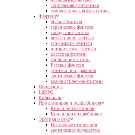
социальная фантастика
юмористическая фантастика
Фэнтези
боевое фэнтези
героическое фэнтези
городское фэнтези
детективное фэнтези
зарубежное фэнтези
историческое фэнтези
классика фэнтези
Любовное фэнтези
Русское фэнтези
фэнтези про драконов
эротическое фэнтези
юмористическое фэнтези
Попаданцы
LitRPG
Киберпанк
Про вампиров и волшебников
Книги про вампиров
Книги про волшебников
Эротика и секс
Интимные отношения
эротическая литература