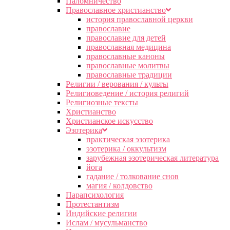
Паломничество
Православное христианство
история православной церкви
православие
православие для детей
православная медицина
православные каноны
православные молитвы
православные традиции
Религии / верования / культы
Религиоведение / история религий
Религиозные тексты
Христианство
Христианское искусство
Эзотерика
практическая эзотерика
эзотерика / оккультизм
зарубежная эзотерическая литература
йога
гадание / толкование снов
магия / колдовство
Парапсихология
Протестантизм
Индийские религии
Ислам / мусульманство