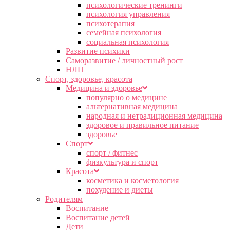
психологические тренинги
психология управления
психотерапия
семейная психология
социальная психология
Развитие психики
Саморазвитие / личностный рост
НЛП
Спорт, здоровье, красота
Медицина и здоровье
популярно о медицине
альтернативная медицина
народная и нетрадиционная медицина
здоровое и правильное питание
здоровье
Спорт
спорт / фитнес
физкультура и спорт
Красота
косметика и косметология
похудение и диеты
Родителям
Воспитание
Воспитание детей
Дети