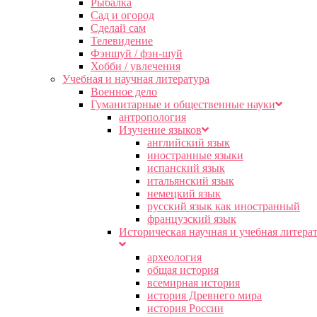
Рыбалка
Сад и огород
Сделай сам
Телевидение
Фэншуй / фэн-шуй
Хобби / увлечения
Учебная и научная литература
Военное дело
Гуманитарные и общественные науки
антропология
Изучение языков
английский язык
иностранные языки
испанский язык
итальянский язык
немецкий язык
русский язык как иностранный
французский язык
Историческая научная и учебная литера
археология
общая история
всемирная история
история Древнего мира
история России