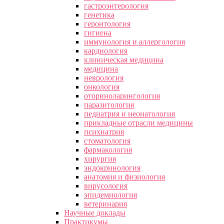
гастроэнтерология
генетика
геронтология
гигиена
иммунология и аллергология
кардиология
клиническая медицина
медицина
неврология
онкология
оториноларингология
паразитология
педиатрия и неонатология
прикладные отрасли медицины
психиатрия
стоматология
фармакология
хирургия
эндокринология
анатомия и физиология
вирусология
эпидемиология
ветеринария
Научные доклады
Практикумы