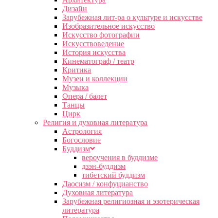
Дизайн
Зарубежная лит-ра о культуре и искусстве
Изобразительное искусство
Искусство фотографии
Искусствоведение
История искусства
Кинематограф / театр
Критика
Музеи и коллекции
Музыка
Опера / балет
Танцы
Цирк
Религия и духовная литература
Астрология
Богословие
Буддизм
вероучения в буддизме
дзэн-буддизм
тибетский буддизм
Даосизм / конфуцианство
Духовная литература
Зарубежная религиозная и эзотерическая
литература