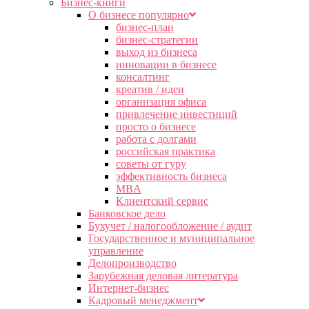
Бизнес-книги
О бизнесе популярно
бизнес-план
бизнес-стратегии
выход из бизнеса
инновации в бизнесе
консалтинг
креатив / идеи
организация офиса
привлечение инвестиций
просто о бизнесе
работа с долгами
российская практика
советы от гуру
эффективность бизнеса
MBA
Клиентский сервис
Банковское дело
Бухучет / налогообложение / аудит
Государственное и муниципальное
управление
Делопроизводство
Зарубежная деловая литература
Интернет-бизнес
Кадровый менеджмент