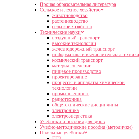
Прочая образовательная литература
Сельское и лесное хозяйство
животноводство
растениеводство
сельское хозяйство
Технические науки
воздушный транспорт
высокие технологии
железнодорожный транспорт
информатика и вычислительная техника
космический транспорт
материаловедение
пищевое производство
проектирование
процессы и аппараты химической
технологии
промышленность
радиотехника
общетехнические дисциплины
электроника
электроэнергетика
Учебники и пособия для вузов
Учебно-методические пособия (методички)
Школьные учебники
ЕГЭ