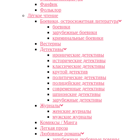
Фанфик
Фольклор
Лёгкое чтение
Боевики, остросюжетная литература
боевики
зарубежные боевики
криминальные боевики
Вестерны
Детективы
иронические детективы
исторические детективы
классические детективы
крутой детектив
политические детективы
полицейские детективы
современные детективы
шпионские детективы
зарубежные детективы
Журналы
женские журналы
мужские журналы
Комиксы / Манга
Легкая проза
Любовные романы
зарубежные любовные романы