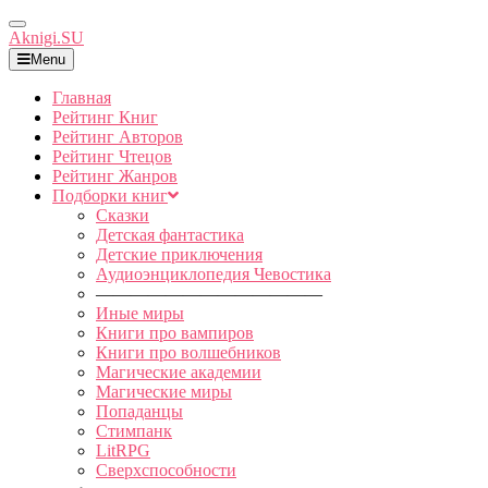
Toggle
Aknigi.SU
Navigation
Menu
Главная
Рейтинг Книг
Рейтинг Авторов
Рейтинг Чтецов
Рейтинг Жанров
Подборки книг
Сказки
Детская фантастика
Детские приключения
Аудиоэнциклопедия Чевостика
—————————————
Иные миры
Книги про вампиров
Книги про волшебников
Магические академии
Магические миры
Попаданцы
Стимпанк
LitRPG
Сверхспособности