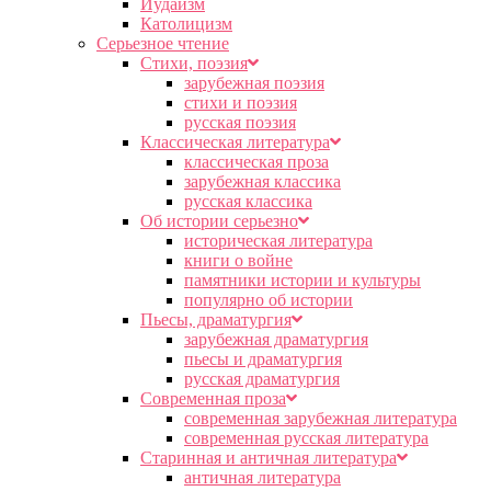
Иудаизм
Католицизм
Серьезное чтение
Cтихи, поэзия
зарубежная поэзия
стихи и поэзия
русская поэзия
Классическая литература
классическая проза
зарубежная классика
русская классика
Об истории серьезно
историческая литература
книги о войне
памятники истории и культуры
популярно об истории
Пьесы, драматургия
зарубежная драматургия
пьесы и драматургия
русская драматургия
Современная проза
современная зарубежная литература
современная русская литература
Старинная и античная литература
античная литература