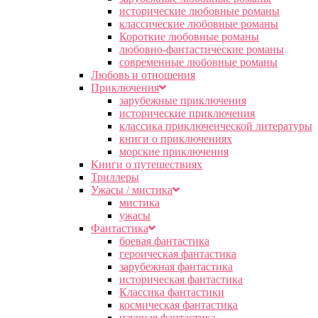
исторические любовные романы
классические любовные романы
Короткие любовные романы
любовно-фантастические романы
современные любовные романы
Любовь и отношения
Приключения
зарубежные приключения
исторические приключения
классика приключенческой литературы
книги о приключениях
морские приключения
Книги о путешествиях
Триллеры
Ужасы / мистика
мистика
ужасы
Фантастика
боевая фантастика
героическая фантастика
зарубежная фантастика
историческая фантастика
Классика фантастики
космическая фантастика
научная фантастика