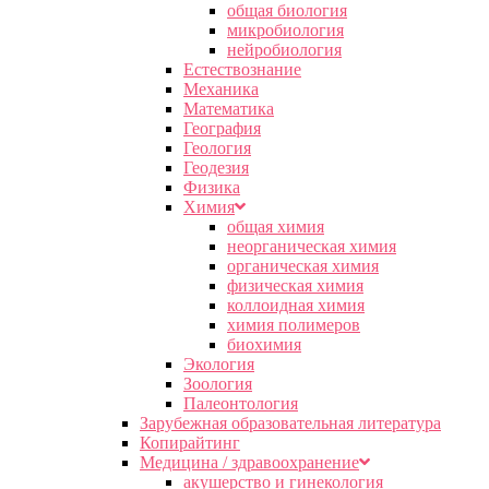
общая биология
микробиология
нейробиология
Естествознание
Механика
Математика
География
Геология
Геодезия
Физика
Химия
общая химия
неорганическая химия
органическая химия
физическая химия
коллоидная химия
химия полимеров
биохимия
Экология
Зоология
Палеонтология
Зарубежная образовательная литература
Копирайтинг
Медицина / здравоохранение
акушерство и гинекология