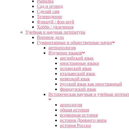
Рыбалка
Сад и огород
Сделай сам
Телевидение
Фэншуй / фэн-шуй
Хобби / увлечения
Учебная и научная литература
Военное дело
Гуманитарные и общественные науки
антропология
Изучение языков
английский язык
иностранные языки
испанский язык
итальянский язык
немецкий язык
русский язык как иностранный
французский язык
Историческая научная и учебная литера
археология
общая история
всемирная история
история Древнего мира
история России