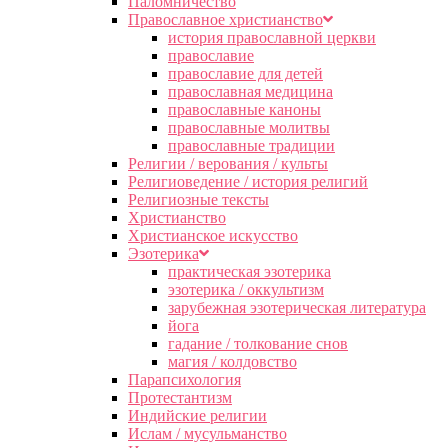
Паломничество
Православное христианство
история православной церкви
православие
православие для детей
православная медицина
православные каноны
православные молитвы
православные традиции
Религии / верования / культы
Религиоведение / история религий
Религиозные тексты
Христианство
Христианское искусство
Эзотерика
практическая эзотерика
эзотерика / оккультизм
зарубежная эзотерическая литература
йога
гадание / толкование снов
магия / колдовство
Парапсихология
Протестантизм
Индийские религии
Ислам / мусульманство