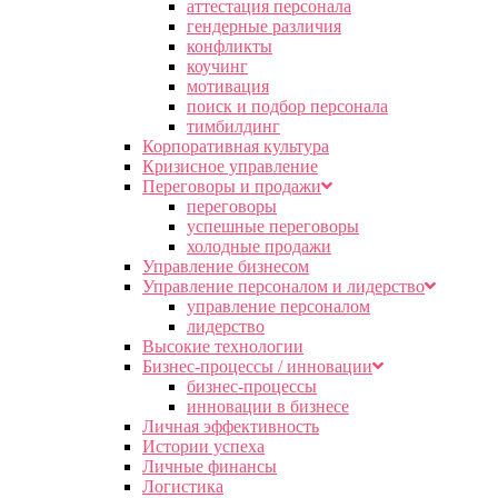
аттестация персонала
гендерные различия
конфликты
коучинг
мотивация
поиск и подбор персонала
тимбилдинг
Корпоративная культура
Кризисное управление
Переговоры и продажи
переговоры
успешные переговоры
холодные продажи
Управление бизнесом
Управление персоналом и лидерство
управление персоналом
лидерство
Высокие технологии
Бизнес-процессы / инновации
бизнес-процессы
инновации в бизнесе
Личная эффективность
Истории успеха
Личные финансы
Логистика