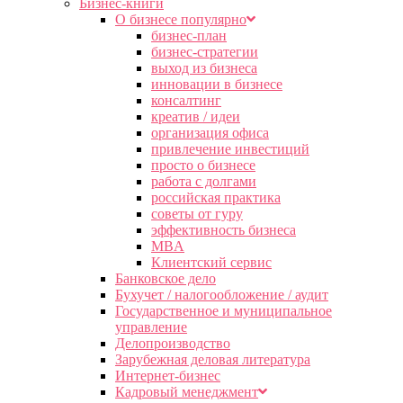
Бизнес-книги
О бизнесе популярно
бизнес-план
бизнес-стратегии
выход из бизнеса
инновации в бизнесе
консалтинг
креатив / идеи
организация офиса
привлечение инвестиций
просто о бизнесе
работа с долгами
российская практика
советы от гуру
эффективность бизнеса
MBA
Клиентский сервис
Банковское дело
Бухучет / налогообложение / аудит
Государственное и муниципальное
управление
Делопроизводство
Зарубежная деловая литература
Интернет-бизнес
Кадровый менеджмент