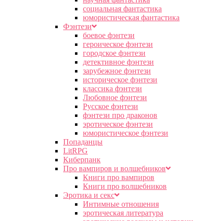
социальная фантастика
юмористическая фантастика
Фэнтези
боевое фэнтези
героическое фэнтези
городское фэнтези
детективное фэнтези
зарубежное фэнтези
историческое фэнтези
классика фэнтези
Любовное фэнтези
Русское фэнтези
фэнтези про драконов
эротическое фэнтези
юмористическое фэнтези
Попаданцы
LitRPG
Киберпанк
Про вампиров и волшебников
Книги про вампиров
Книги про волшебников
Эротика и секс
Интимные отношения
эротическая литература