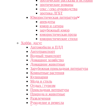
эротические рассказы и истории
эротические романы
секс / секс-руководства
эротика ЛГБТ
Юмористическая литература
анекдоты
юмор и сатира
зарубежный юмор
юмористическая проза
юмористические стихи
Хобби, досуг
Автомобили и ПДД
Автотранспорт
Водный транспорт
Домашнее хозяйство
Домашние животные
Зарубежная прикладная литература
Комнатные растения
Кулинария
Мода и стиль
Отдых / туризм
Прикладная литература
Природа и животные
Развлечения
Рукоделие и ремесла