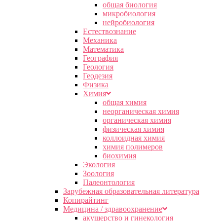
общая биология
микробиология
нейробиология
Естествознание
Механика
Математика
География
Геология
Геодезия
Физика
Химия
общая химия
неорганическая химия
органическая химия
физическая химия
коллоидная химия
химия полимеров
биохимия
Экология
Зоология
Палеонтология
Зарубежная образовательная литература
Копирайтинг
Медицина / здравоохранение
акушерство и гинекология