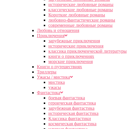
исторические любовные романы
классические любовные романы
Короткие любовные романы
любовно-фантастические романы
современные любовные романы
Любовь и отношения
Приключения
зарубежные приключения
исторические приключения
классика приключенческой литературы
книги о приключениях
морские приключения
Книги о путешествиях
Триллеры
Ужасы / мистика
мистика
ужасы
Фантастика
боевая фантастика
героическая фантастика
зарубежная фантастика
историческая фантастика
Классика фантастики
космическая фантастика
научная фантастика