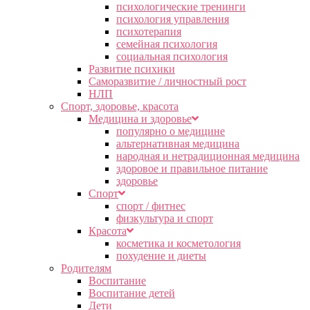
психологические тренинги
психология управления
психотерапия
семейная психология
социальная психология
Развитие психики
Саморазвитие / личностный рост
НЛП
Спорт, здоровье, красота
Медицина и здоровье
популярно о медицине
альтернативная медицина
народная и нетрадиционная медицина
здоровое и правильное питание
здоровье
Спорт
спорт / фитнес
физкультура и спорт
Красота
косметика и косметология
похудение и диеты
Родителям
Воспитание
Воспитание детей
Дети