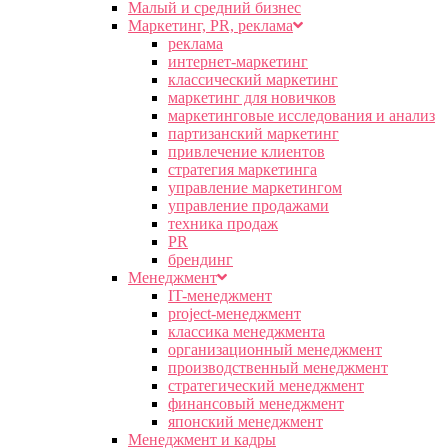
Малый и средний бизнес
Маркетинг, PR, реклама
реклама
интернет-маркетинг
классический маркетинг
маркетинг для новичков
маркетинговые исследования и анализ
партизанский маркетинг
привлечение клиентов
стратегия маркетинга
управление маркетингом
управление продажами
техника продаж
PR
брендинг
Менеджмент
IT-менеджмент
project-менеджмент
классика менеджмента
организационный менеджмент
производственный менеджмент
стратегический менеджмент
финансовый менеджмент
японский менеджмент
Менеджмент и кадры