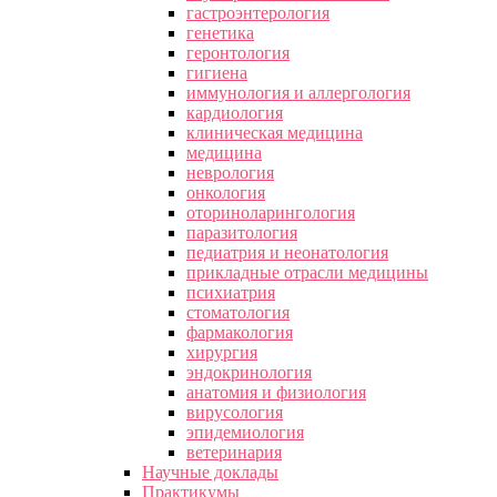
гастроэнтерология
генетика
геронтология
гигиена
иммунология и аллергология
кардиология
клиническая медицина
медицина
неврология
онкология
оториноларингология
паразитология
педиатрия и неонатология
прикладные отрасли медицины
психиатрия
стоматология
фармакология
хирургия
эндокринология
анатомия и физиология
вирусология
эпидемиология
ветеринария
Научные доклады
Практикумы