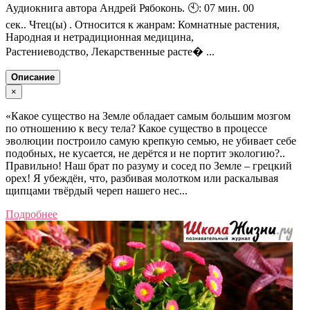
Аудиокнига автора Андрей Рябоконь. 🕙: 07 мин. 00
сек.. Чтец(ы) . Относится к жанрам: Комнатные растения,
Народная и нетрадиционная медицина,
Растениеводство, Лекарственные расте� ...
Описание
×
«Какое существо на Земле обладает самым большим мозгом
по отношению к весу тела? Какое существо в процессе
эволюции построило самую крепкую семью, не убивает себе
подобных, не кусается, не дерётся и не портит экологию?..
Правильно! Наш брат по разуму и сосед по Земле – грецкий
орех! Я убеждён, что, разбивая молотком или раскалывая
щипцами твёрдый череп нашего нес...
Подробнее