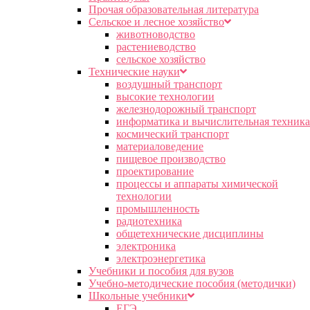
Прочая образовательная литература
Сельское и лесное хозяйство
животноводство
растениеводство
сельское хозяйство
Технические науки
воздушный транспорт
высокие технологии
железнодорожный транспорт
информатика и вычислительная техника
космический транспорт
материаловедение
пищевое производство
проектирование
процессы и аппараты химической
технологии
промышленность
радиотехника
общетехнические дисциплины
электроника
электроэнергетика
Учебники и пособия для вузов
Учебно-методические пособия (методички)
Школьные учебники
ЕГЭ