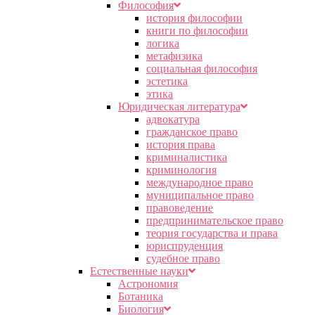
Философия
история философии
книги по философии
логика
метафизика
социальная философия
эстетика
этика
Юридическая литература
адвокатура
гражданское право
история права
криминалистика
криминология
международное право
муниципальное право
правоведение
предпринимательское право
теория государства и права
юриспруденция
судебное право
Естественные науки
Астрономия
Ботаника
Биология