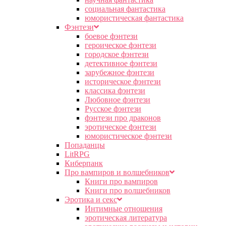
социальная фантастика
юмористическая фантастика
Фэнтези
боевое фэнтези
героическое фэнтези
городское фэнтези
детективное фэнтези
зарубежное фэнтези
историческое фэнтези
классика фэнтези
Любовное фэнтези
Русское фэнтези
фэнтези про драконов
эротическое фэнтези
юмористическое фэнтези
Попаданцы
LitRPG
Киберпанк
Про вампиров и волшебников
Книги про вампиров
Книги про волшебников
Эротика и секс
Интимные отношения
эротическая литература