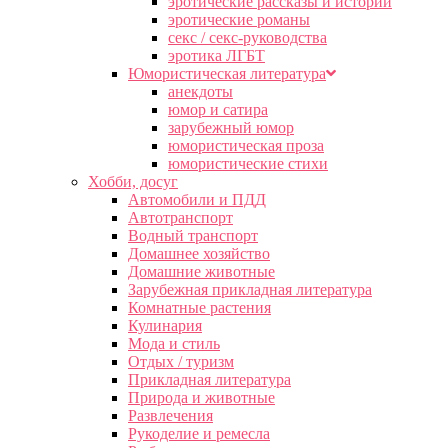
эротические рассказы и истории
эротические романы
секс / секс-руководства
эротика ЛГБТ
Юмористическая литература
анекдоты
юмор и сатира
зарубежный юмор
юмористическая проза
юмористические стихи
Хобби, досуг
Автомобили и ПДД
Автотранспорт
Водный транспорт
Домашнее хозяйство
Домашние животные
Зарубежная прикладная литература
Комнатные растения
Кулинария
Мода и стиль
Отдых / туризм
Прикладная литература
Природа и животные
Развлечения
Рукоделие и ремесла