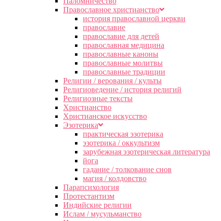
Паломничество
Православное христианство
история православной церкви
православие
православие для детей
православная медицина
православные каноны
православные молитвы
православные традиции
Религии / верования / культы
Религиоведение / история религий
Религиозные тексты
Христианство
Христианское искусство
Эзотерика
практическая эзотерика
эзотерика / оккультизм
зарубежная эзотерическая литература
йога
гадание / толкование снов
магия / колдовство
Парапсихология
Протестантизм
Индийские религии
Ислам / мусульманство