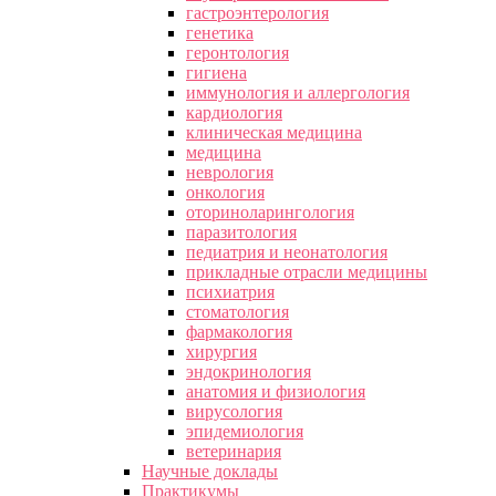
гастроэнтерология
генетика
геронтология
гигиена
иммунология и аллергология
кардиология
клиническая медицина
медицина
неврология
онкология
оториноларингология
паразитология
педиатрия и неонатология
прикладные отрасли медицины
психиатрия
стоматология
фармакология
хирургия
эндокринология
анатомия и физиология
вирусология
эпидемиология
ветеринария
Научные доклады
Практикумы