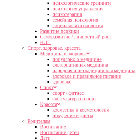
психологические тренинги
психология управления
психотерапия
семейная психология
социальная психология
Развитие психики
Саморазвитие / личностный рост
НЛП
Спорт, здоровье, красота
Медицина и здоровье
популярно о медицине
альтернативная медицина
народная и нетрадиционная медицина
здоровое и правильное питание
здоровье
Спорт
спорт / фитнес
физкультура и спорт
Красота
косметика и косметология
похудение и диеты
Родителям
Воспитание
Воспитание детей
Дети