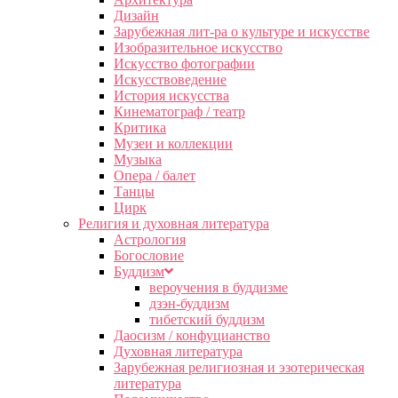
Дизайн
Зарубежная лит-ра о культуре и искусстве
Изобразительное искусство
Искусство фотографии
Искусствоведение
История искусства
Кинематограф / театр
Критика
Музеи и коллекции
Музыка
Опера / балет
Танцы
Цирк
Религия и духовная литература
Астрология
Богословие
Буддизм
вероучения в буддизме
дзэн-буддизм
тибетский буддизм
Даосизм / конфуцианство
Духовная литература
Зарубежная религиозная и эзотерическая
литература