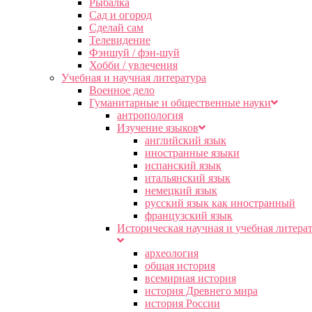
Рыбалка
Сад и огород
Сделай сам
Телевидение
Фэншуй / фэн-шуй
Хобби / увлечения
Учебная и научная литература
Военное дело
Гуманитарные и общественные науки
антропология
Изучение языков
английский язык
иностранные языки
испанский язык
итальянский язык
немецкий язык
русский язык как иностранный
французский язык
Историческая научная и учебная литера
археология
общая история
всемирная история
история Древнего мира
история России