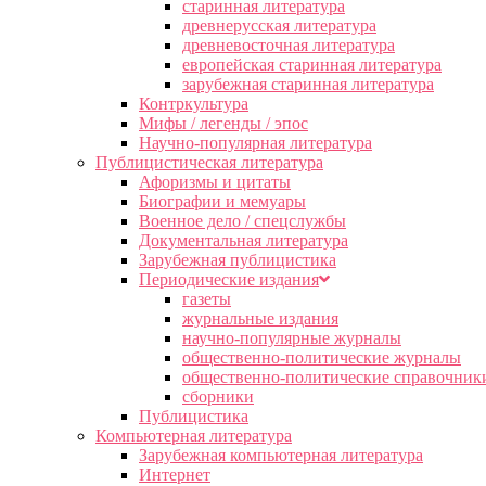
старинная литература
древнерусская литература
древневосточная литература
европейская старинная литература
зарубежная старинная литература
Контркультура
Мифы / легенды / эпос
Научно-популярная литература
Публицистическая литература
Афоризмы и цитаты
Биографии и мемуары
Военное дело / спецслужбы
Документальная литература
Зарубежная публицистика
Периодические издания
газеты
журнальные издания
научно-популярные журналы
общественно-политические журналы
общественно-политические справочник
сборники
Публицистика
Компьютерная литература
Зарубежная компьютерная литература
Интернет