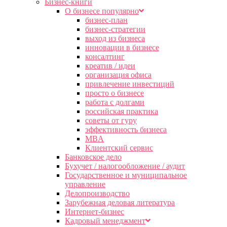
Бизнес-книги
О бизнесе популярно
бизнес-план
бизнес-стратегии
выход из бизнеса
инновации в бизнесе
консалтинг
креатив / идеи
организация офиса
привлечение инвестиций
просто о бизнесе
работа с долгами
российская практика
советы от гуру
эффективность бизнеса
MBA
Клиентский сервис
Банковское дело
Бухучет / налогообложение / аудит
Государственное и муниципальное
управление
Делопроизводство
Зарубежная деловая литература
Интернет-бизнес
Кадровый менеджмент