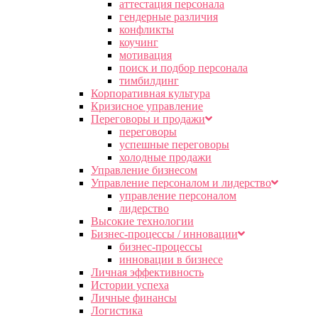
аттестация персонала
гендерные различия
конфликты
коучинг
мотивация
поиск и подбор персонала
тимбилдинг
Корпоративная культура
Кризисное управление
Переговоры и продажи
переговоры
успешные переговоры
холодные продажи
Управление бизнесом
Управление персоналом и лидерство
управление персоналом
лидерство
Высокие технологии
Бизнес-процессы / инновации
бизнес-процессы
инновации в бизнесе
Личная эффективность
Истории успеха
Личные финансы
Логистика