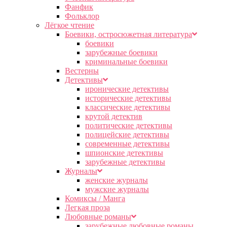
Фанфик
Фольклор
Лёгкое чтение
Боевики, остросюжетная литература
боевики
зарубежные боевики
криминальные боевики
Вестерны
Детективы
иронические детективы
исторические детективы
классические детективы
крутой детектив
политические детективы
полицейские детективы
современные детективы
шпионские детективы
зарубежные детективы
Журналы
женские журналы
мужские журналы
Комиксы / Манга
Легкая проза
Любовные романы
зарубежные любовные романы