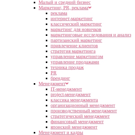
Малый и средний бизнес
Маркетинг, PR, реклама
реклама
интернет-маркетинг
классический маркетинг
маркетинг для новичков
маркетинговые исследования и анализ
партизанский маркетинг
привлечение клиентов
стратегия маркетинга
управление маркетингом
управление продажами
техника продаж
PR
брендинг
Менеджмент
IT-менеджмент
project-менеджмент
классика менеджмента
организационный менеджмент
производственный менеджмент
стратегический менеджмент
финансовый менеджмент
японский менеджмент
Менеджмент и кадры