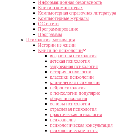
Информационная безопасность
Книги о компьютерах
Компьютерная справочная литература
Компьютерные журналы
ОС и сети
Программирование
Программы
Психология, мотивация
Истории из жизни
Книги по психологии
возрастная психология
детская психология
зарубежная психология
история психологии
классики психологии
клиническая психология
нейропсихология
о психологии популярно
общая психология
основы психологии
отраслевая психология
практическая психология
психоанализ
психологическая консультация
психологические тесты