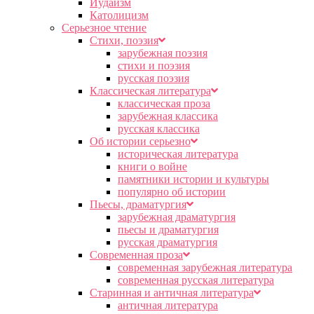
Иудаизм
Католицизм
Серьезное чтение
Cтихи, поэзия
зарубежная поэзия
стихи и поэзия
русская поэзия
Классическая литература
классическая проза
зарубежная классика
русская классика
Об истории серьезно
историческая литература
книги о войне
памятники истории и культуры
популярно об истории
Пьесы, драматургия
зарубежная драматургия
пьесы и драматургия
русская драматургия
Современная проза
современная зарубежная литература
современная русская литература
Старинная и античная литература
античная литература