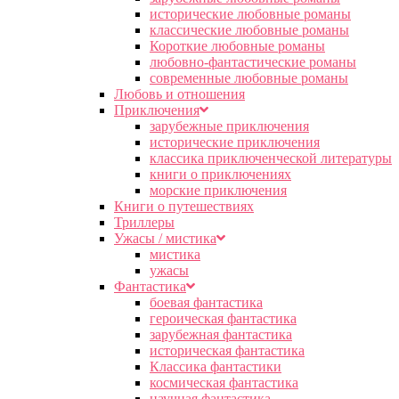
исторические любовные романы
классические любовные романы
Короткие любовные романы
любовно-фантастические романы
современные любовные романы
Любовь и отношения
Приключения
зарубежные приключения
исторические приключения
классика приключенческой литературы
книги о приключениях
морские приключения
Книги о путешествиях
Триллеры
Ужасы / мистика
мистика
ужасы
Фантастика
боевая фантастика
героическая фантастика
зарубежная фантастика
историческая фантастика
Классика фантастики
космическая фантастика
научная фантастика