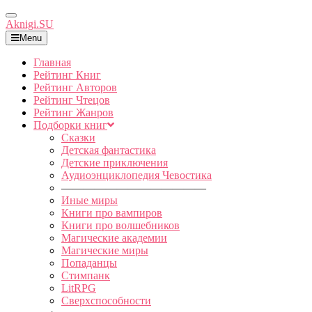
Toggle
Aknigi.SU
Navigation
Menu
Главная
Рейтинг Книг
Рейтинг Авторов
Рейтинг Чтецов
Рейтинг Жанров
Подборки книг
Сказки
Детская фантастика
Детские приключения
Аудиоэнциклопедия Чевостика
—————————————
Иные миры
Книги про вампиров
Книги про волшебников
Магические академии
Магические миры
Попаданцы
Стимпанк
LitRPG
Сверхспособности