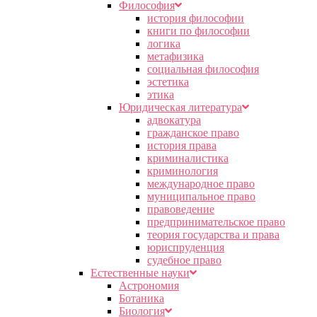
Философия
история философии
книги по философии
логика
метафизика
социальная философия
эстетика
этика
Юридическая литература
адвокатура
гражданское право
история права
криминалистика
криминология
международное право
муниципальное право
правоведение
предпринимательское право
теория государства и права
юриспруденция
судебное право
Естественные науки
Астрономия
Ботаника
Биология