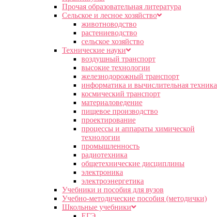
Прочая образовательная литература
Сельское и лесное хозяйство
животноводство
растениеводство
сельское хозяйство
Технические науки
воздушный транспорт
высокие технологии
железнодорожный транспорт
информатика и вычислительная техника
космический транспорт
материаловедение
пищевое производство
проектирование
процессы и аппараты химической
технологии
промышленность
радиотехника
общетехнические дисциплины
электроника
электроэнергетика
Учебники и пособия для вузов
Учебно-методические пособия (методички)
Школьные учебники
ЕГЭ