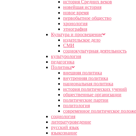
история Средних веков
новейшая история
новое время
первобытное общество
хронология
этнография
Культура и просвещение
издательское дело
СМИ
социокультурная деятельность
культурология
педагогика
Политика
внешняя политика
внутренняя политика
национальная политика
история политических учений
общественные организации
политические партии
политология
современное политическое полож
социология
литературоведение
русский язык
языкознание