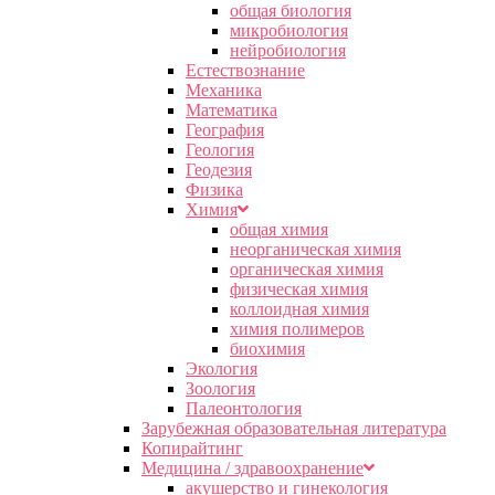
общая биология
микробиология
нейробиология
Естествознание
Механика
Математика
География
Геология
Геодезия
Физика
Химия
общая химия
неорганическая химия
органическая химия
физическая химия
коллоидная химия
химия полимеров
биохимия
Экология
Зоология
Палеонтология
Зарубежная образовательная литература
Копирайтинг
Медицина / здравоохранение
акушерство и гинекология