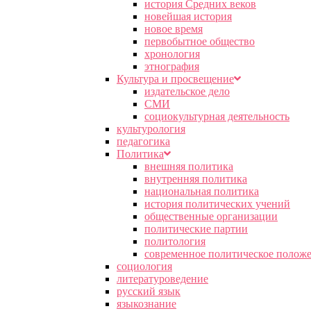
история Средних веков
новейшая история
новое время
первобытное общество
хронология
этнография
Культура и просвещение
издательское дело
СМИ
социокультурная деятельность
культурология
педагогика
Политика
внешняя политика
внутренняя политика
национальная политика
история политических учений
общественные организации
политические партии
политология
современное политическое полож
социология
литературоведение
русский язык
языкознание