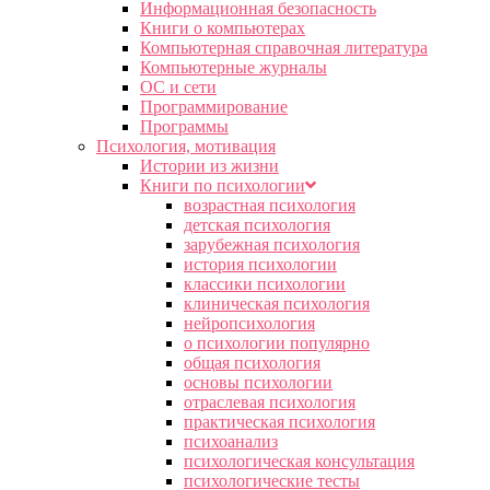
Информационная безопасность
Книги о компьютерах
Компьютерная справочная литература
Компьютерные журналы
ОС и сети
Программирование
Программы
Психология, мотивация
Истории из жизни
Книги по психологии
возрастная психология
детская психология
зарубежная психология
история психологии
классики психологии
клиническая психология
нейропсихология
о психологии популярно
общая психология
основы психологии
отраслевая психология
практическая психология
психоанализ
психологическая консультация
психологические тесты