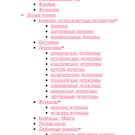
Фанфик
Фольклор
Лёгкое чтение
Боевики, остросюжетная литература
боевики
зарубежные боевики
криминальные боевики
Вестерны
Детективы
иронические детективы
исторические детективы
классические детективы
крутой детектив
политические детективы
полицейские детективы
современные детективы
шпионские детективы
зарубежные детективы
Журналы
женские журналы
мужские журналы
Комиксы / Манга
Легкая проза
Любовные романы
зарубежные любовные романы