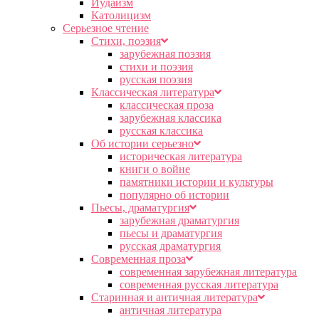
Иудаизм
Католицизм
Серьезное чтение
Cтихи, поэзия
зарубежная поэзия
стихи и поэзия
русская поэзия
Классическая литература
классическая проза
зарубежная классика
русская классика
Об истории серьезно
историческая литература
книги о войне
памятники истории и культуры
популярно об истории
Пьесы, драматургия
зарубежная драматургия
пьесы и драматургия
русская драматургия
Современная проза
современная зарубежная литература
современная русская литература
Старинная и античная литература
античная литература