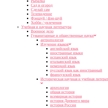
Рыбалка
Сад и огород
Сделай сам
Телевидение
Фэншуй / фэн-шуй
Хобби / увлечения
Учебная и научная литература
Военное дело
Гуманитарные и общественные науки
антропология
Изучение языков
английский язык
иностранные языки
испанский язык
итальянский язык
немецкий язык
русский язык как иностранный
французский язык
Историческая научная и учебная литера
археология
общая история
всемирная история
история Древнего мира
история России