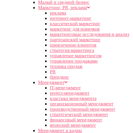
Малый и средний бизнес
Маркетинг, PR, реклама
реклама
интернет-маркетинг
классический маркетинг
маркетинг для новичков
маркетинговые исследования и анализ
партизанский маркетинг
привлечение клиентов
стратегия маркетинга
управление маркетингом
управление продажами
техника продаж
PR
брендинг
Менеджмент
IT-менеджмент
project-менеджмент
классика менеджмента
организационный менеджмент
производственный менеджмент
стратегический менеджмент
финансовый менеджмент
японский менеджмент
Менеджмент и кадры