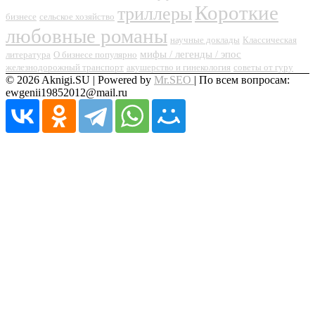
Короткие
триллеры
бизнесе
сельское хозяйство
любовные романы
научные доклады
Классическая
мифы / легенды / эпос
литература
О бизнесе популярно
железнодорожный транспорт
акушерство и гинекология
советы от гуру
© 2026 Aknigi.SU | Powered by
Mr.SEO
| По всем вопросам:
ewgenii19852012@mail.ru