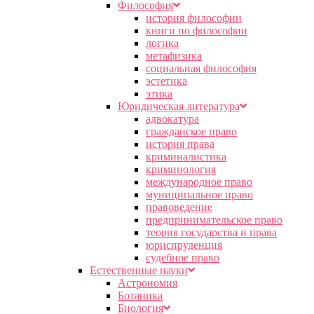
Философия
история философии
книги по философии
логика
метафизика
социальная философия
эстетика
этика
Юридическая литература
адвокатура
гражданское право
история права
криминалистика
криминология
международное право
муниципальное право
правоведение
предпринимательское право
теория государства и права
юриспруденция
судебное право
Естественные науки
Астрономия
Ботаника
Биология