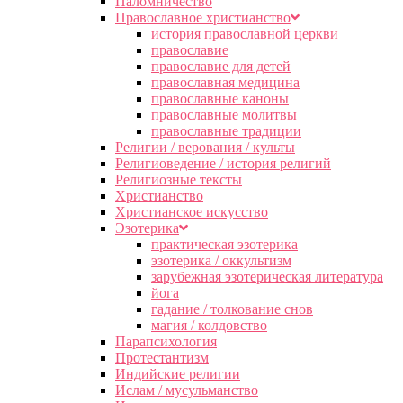
Паломничество
Православное христианство
история православной церкви
православие
православие для детей
православная медицина
православные каноны
православные молитвы
православные традиции
Религии / верования / культы
Религиоведение / история религий
Религиозные тексты
Христианство
Христианское искусство
Эзотерика
практическая эзотерика
эзотерика / оккультизм
зарубежная эзотерическая литература
йога
гадание / толкование снов
магия / колдовство
Парапсихология
Протестантизм
Индийские религии
Ислам / мусульманство