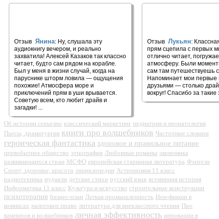
🎧 Сердце тьмы
🎧 Дитя из слоновой
Янина
Лукьян
Отзыв
: Ну, слушала эту
Отзыв
: Классна
аудиокнигу вечером, и реально
прям сцепила с первых м
захватила! Алексей Казаков так классно
отлично читает, погружа
читает, будто сам рядом на корабле.
атмосферу. Были моменты
Был у меня в жизни случай, когда на
сам там путешествуешь с
паруснике шторм ловила — ощущения
Напоминает мои первые 
похожие! Атмосфера море и
друзьями — столько драй
приключений прям в уши врывается.
вокруг! Спасибо за такие э
Советую всем, кто любит драйв и
загадки! ...
Об истории серьезно
классический маркетинг
педиатрия и неонатология
книги про волшебников
Пьесы, драматургия
Частотные словари
героическая фантастика
здоровое и правильное питание
первобытное общество
этнография
Любовные романы
экономика
развивающихся стран
МСФО
европейская старинная литература
Фэнтези
Спорт, здоровье, красота
энциклопедии
Астрономия 11 класс
радиотехника
иудаизм
детские стихи
русский язык
всемирная история
Информатика 11 класс
Культура и искусство
строительные конструкции
психотерапия
бизнес-план
Легкая промышленность
Нон-фикшн в
комиксах
налоговое право
литература для внеклассного чтения
Про
личная эффективность
вампиров и волшебников
инновации в