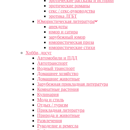
эротические рассказы и истории
эротические романы
секс / секс-руководства
эротика ЛГБТ
Юмористическая литература
анекдоты
юмор и сатира
зарубежный юмор
юмористическая проза
юмористические стихи
Хобби, досуг
Автомобили и ПДД
Автотранспорт
Водный транспорт
Домашнее хозяйство
Домашние животные
Зарубежная прикладная литература
Комнатные растения
Кулинария
Мода и стиль
Отдых / туризм
Прикладная литература
Природа и животные
Развлечения
Рукоделие и ремесла