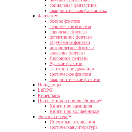
социальная фантастика
юмористическая фантастика
Фэнтези
боевое фэнтези
героическое фэнтези
городское фэнтези
детективное фэнтези
зарубежное фэнтези
историческое фэнтези
классика фэнтези
Любовное фэнтези
Русское фэнтези
фэнтези про драконов
эротическое фэнтези
юмористическое фэнтези
Попаданцы
LitRPG
Киберпанк
Про вампиров и волшебников
Книги про вампиров
Книги про волшебников
Эротика и секс
Интимные отношения
эротическая литература