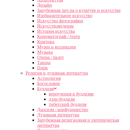
Дизайн
Зарубежная лит-ра о культуре и искусстве
Изобразительное искусство
Искусство фотографии
Искусствоведение
История искусства
Кинематограф / театр
Критика
Музеи и коллекции
Музыка
Опера / балет
Танцы
Цирк
Религия и духовная литература
Астрология
Богословие
Буддизм
вероучения в буддизме
дзэн-буддизм
тибетский буддизм
Даосизм / конфуцианство
Духовная литература
Зарубежная религиозная и эзотерическая
литература