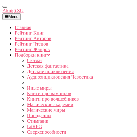
Toggle
Aknigi.SU
Navigation
Menu
Главная
Рейтинг Книг
Рейтинг Авторов
Рейтинг Чтецов
Рейтинг Жанров
Подборки книг
Сказки
Детская фантастика
Детские приключения
Аудиоэнциклопедия Чевостика
—————————————
Иные миры
Книги про вампиров
Книги про волшебников
Магические академии
Магические миры
Попаданцы
Стимпанк
LitRPG
Сверхспособности