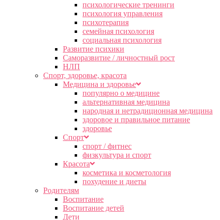
психологические тренинги
психология управления
психотерапия
семейная психология
социальная психология
Развитие психики
Саморазвитие / личностный рост
НЛП
Спорт, здоровье, красота
Медицина и здоровье
популярно о медицине
альтернативная медицина
народная и нетрадиционная медицина
здоровое и правильное питание
здоровье
Спорт
спорт / фитнес
физкультура и спорт
Красота
косметика и косметология
похудение и диеты
Родителям
Воспитание
Воспитание детей
Дети