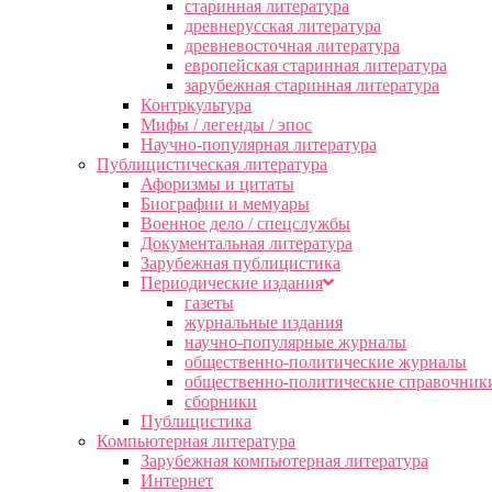
старинная литература
древнерусская литература
древневосточная литература
европейская старинная литература
зарубежная старинная литература
Контркультура
Мифы / легенды / эпос
Научно-популярная литература
Публицистическая литература
Афоризмы и цитаты
Биографии и мемуары
Военное дело / спецслужбы
Документальная литература
Зарубежная публицистика
Периодические издания
газеты
журнальные издания
научно-популярные журналы
общественно-политические журналы
общественно-политические справочник
сборники
Публицистика
Компьютерная литература
Зарубежная компьютерная литература
Интернет