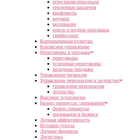
аттестация персонала
гендерные различия
конфликты
коучинг
мотивация
поиск и подбор персонала
тимбилдинг
Корпоративная культура
Кризисное управление
Переговоры и продажи
переговоры
успешные переговоры
холодные продажи
Управление бизнесом
Управление персоналом и лидерство
управление персоналом
лидерство
Высокие технологии
Бизнес-процессы / инновации
бизнес-процессы
инновации в бизнесе
Личная эффективность
Истории успеха
Личные финансы
Логистика