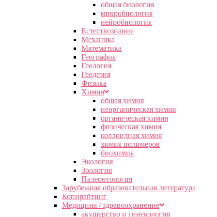
общая биология
микробиология
нейробиология
Естествознание
Механика
Математика
География
Геология
Геодезия
Физика
Химия
общая химия
неорганическая химия
органическая химия
физическая химия
коллоидная химия
химия полимеров
биохимия
Экология
Зоология
Палеонтология
Зарубежная образовательная литература
Копирайтинг
Медицина / здравоохранение
акушерство и гинекология