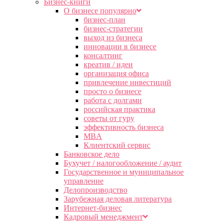
Бизнес-книги
О бизнесе популярно
бизнес-план
бизнес-стратегии
выход из бизнеса
инновации в бизнесе
консалтинг
креатив / идеи
организация офиса
привлечение инвестиций
просто о бизнесе
работа с долгами
российская практика
советы от гуру
эффективность бизнеса
MBA
Клиентский сервис
Банковское дело
Бухучет / налогообложение / аудит
Государственное и муниципальное
управление
Делопроизводство
Зарубежная деловая литература
Интернет-бизнес
Кадровый менеджмент