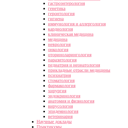
гастроэнтерология
генетика
геронтология
гигиена
иммунология и аллергология
кардиология
клиническая медицина
медицина
неврология
онкология
оториноларингология
паразитология
педиатрия и неонатология
прикладные отрасли медицины
психиатрия
стоматология
фармакология
хирургия
эндокринология
анатомия и физиология
вирусология
эпидемиология
ветеринария
Научные доклады
Практикумы