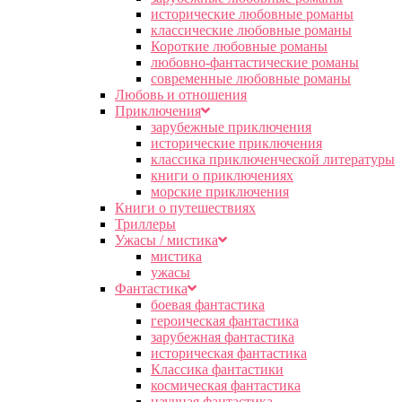
исторические любовные романы
классические любовные романы
Короткие любовные романы
любовно-фантастические романы
современные любовные романы
Любовь и отношения
Приключения
зарубежные приключения
исторические приключения
классика приключенческой литературы
книги о приключениях
морские приключения
Книги о путешествиях
Триллеры
Ужасы / мистика
мистика
ужасы
Фантастика
боевая фантастика
героическая фантастика
зарубежная фантастика
историческая фантастика
Классика фантастики
космическая фантастика
научная фантастика