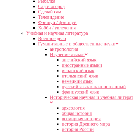
Рыбалка
Сад и огород
Сделай сам
Телевидение
Фэншуй / фэн-шуй
Хобби / увлечения
Учебная и научная литература
Военное дело
Гуманитарные и общественные науки
антропология
Изучение языков
английский язык
иностранные языки
испанский язык
итальянский язык
немецкий язык
русский язык как иностранный
французский язык
Историческая научная и учебная литера
археология
общая история
всемирная история
история Древнего мира
история России