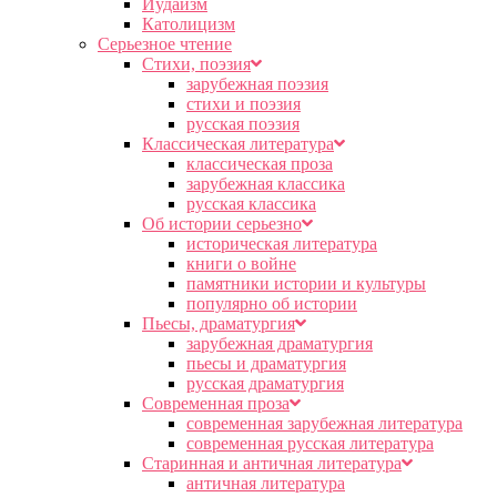
Иудаизм
Католицизм
Серьезное чтение
Cтихи, поэзия
зарубежная поэзия
стихи и поэзия
русская поэзия
Классическая литература
классическая проза
зарубежная классика
русская классика
Об истории серьезно
историческая литература
книги о войне
памятники истории и культуры
популярно об истории
Пьесы, драматургия
зарубежная драматургия
пьесы и драматургия
русская драматургия
Современная проза
современная зарубежная литература
современная русская литература
Старинная и античная литература
античная литература