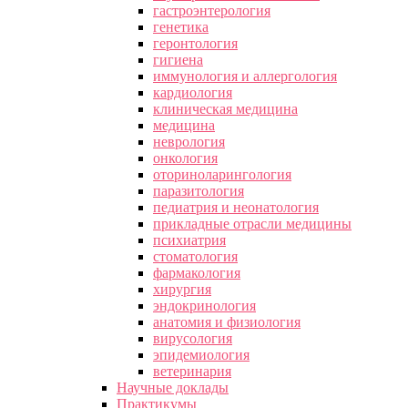
гастроэнтерология
генетика
геронтология
гигиена
иммунология и аллергология
кардиология
клиническая медицина
медицина
неврология
онкология
оториноларингология
паразитология
педиатрия и неонатология
прикладные отрасли медицины
психиатрия
стоматология
фармакология
хирургия
эндокринология
анатомия и физиология
вирусология
эпидемиология
ветеринария
Научные доклады
Практикумы