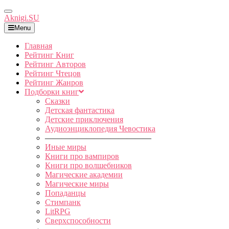
Toggle
Aknigi.SU
Navigation
Menu
Главная
Рейтинг Книг
Рейтинг Авторов
Рейтинг Чтецов
Рейтинг Жанров
Подборки книг
Сказки
Детская фантастика
Детские приключения
Аудиоэнциклопедия Чевостика
—————————————
Иные миры
Книги про вампиров
Книги про волшебников
Магические академии
Магические миры
Попаданцы
Стимпанк
LitRPG
Сверхспособности