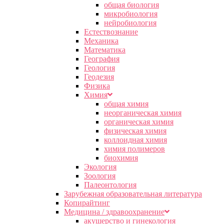
общая биология
микробиология
нейробиология
Естествознание
Механика
Математика
География
Геология
Геодезия
Физика
Химия
общая химия
неорганическая химия
органическая химия
физическая химия
коллоидная химия
химия полимеров
биохимия
Экология
Зоология
Палеонтология
Зарубежная образовательная литература
Копирайтинг
Медицина / здравоохранение
акушерство и гинекология