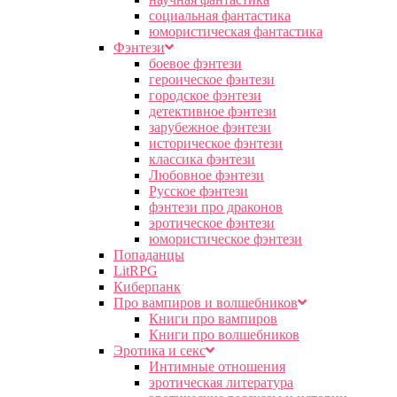
социальная фантастика
юмористическая фантастика
Фэнтези
боевое фэнтези
героическое фэнтези
городское фэнтези
детективное фэнтези
зарубежное фэнтези
историческое фэнтези
классика фэнтези
Любовное фэнтези
Русское фэнтези
фэнтези про драконов
эротическое фэнтези
юмористическое фэнтези
Попаданцы
LitRPG
Киберпанк
Про вампиров и волшебников
Книги про вампиров
Книги про волшебников
Эротика и секс
Интимные отношения
эротическая литература