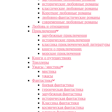
исторические любовные романы
классические любовные романы
Короткие любовные романы
любовно-фантастические романы
современные любовные романы
Любовь и отношения
Приключения
зарубежные приключения
исторические приключения
классика приключенческой литературы
книги о приключениях
морские приключения
Книги о путешествиях
Триллеры
Ужасы / мистика
мистика
ужасы
Фантастика
боевая фантастика
героическая фантастика
зарубежная фантастика
историческая фантастика
Классика фантастики
космическая фантастика
научная фантастика