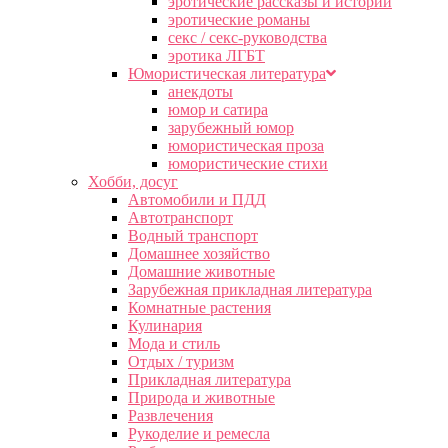
эротические рассказы и истории
эротические романы
секс / секс-руководства
эротика ЛГБТ
Юмористическая литература
анекдоты
юмор и сатира
зарубежный юмор
юмористическая проза
юмористические стихи
Хобби, досуг
Автомобили и ПДД
Автотранспорт
Водный транспорт
Домашнее хозяйство
Домашние животные
Зарубежная прикладная литература
Комнатные растения
Кулинария
Мода и стиль
Отдых / туризм
Прикладная литература
Природа и животные
Развлечения
Рукоделие и ремесла