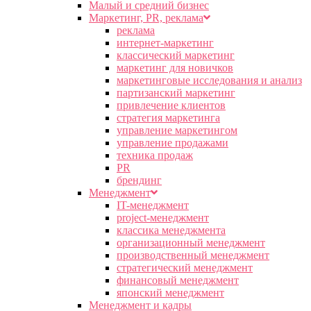
Малый и средний бизнес
Маркетинг, PR, реклама
реклама
интернет-маркетинг
классический маркетинг
маркетинг для новичков
маркетинговые исследования и анализ
партизанский маркетинг
привлечение клиентов
стратегия маркетинга
управление маркетингом
управление продажами
техника продаж
PR
брендинг
Менеджмент
IT-менеджмент
project-менеджмент
классика менеджмента
организационный менеджмент
производственный менеджмент
стратегический менеджмент
финансовый менеджмент
японский менеджмент
Менеджмент и кадры