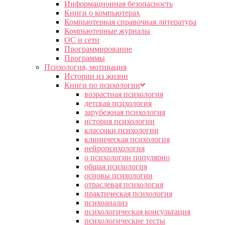
Информационная безопасность
Книги о компьютерах
Компьютерная справочная литература
Компьютерные журналы
ОС и сети
Программирование
Программы
Психология, мотивация
Истории из жизни
Книги по психологии
возрастная психология
детская психология
зарубежная психология
история психологии
классики психологии
клиническая психология
нейропсихология
о психологии популярно
общая психология
основы психологии
отраслевая психология
практическая психология
психоанализ
психологическая консультация
психологические тесты