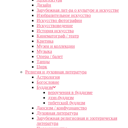
Дизайн
Зарубежная лит-ра о культуре и искусстве
Изобразительное искусство
Искусство фотографии
Искусствоведение
История искусства
Кинематограф / театр
Критика
Музеи и коллекции
Музыка
Опера / балет
Танцы
Цирк
Религия и духовная литература
Астрология
Богословие
Буддизм
вероучения в буддизме
дзэн-буддизм
тибетский буддизм
Даосизм / конфуцианство
Духовная литература
Зарубежная религиозная и эзотерическая
литература