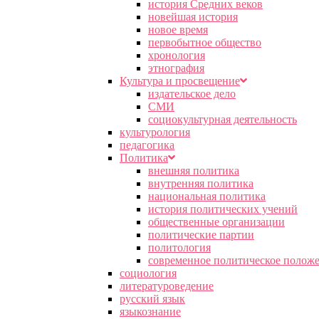
история Средних веков
новейшая история
новое время
первобытное общество
хронология
этнография
Культура и просвещение
издательское дело
СМИ
социокультурная деятельность
культурология
педагогика
Политика
внешняя политика
внутренняя политика
национальная политика
история политических учений
общественные организации
политические партии
политология
современное политическое полож
социология
литературоведение
русский язык
языкознание