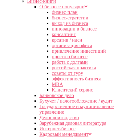
Бизнес-книги
О бизнесе популярно
бизнес-план
бизнес-стратегии
выход из бизнеса
инновации в бизнесе
консалтинг
креатив / идеи
организация офиса
привлечение инвестиций
просто о бизнесе
работа с долгами
российская практика
советы от гуру
эффективность бизнеса
MBA
Клиентский сервис
Банковское дело
Бухучет / налогообложение / аудит
Государственное и муниципальное
управление
Делопроизводство
Зарубежная деловая литература
Интернет-бизнес
Кадровый менеджмент