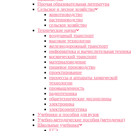
Прочая образовательная литература
Сельское и лесное хозяйство
животноводство
растениеводство
сельское хозяйство
Технические науки
воздушный транспорт
высокие технологии
железнодорожный транспорт
информатика и вычислительная техника
космический транспорт
материаловедение
пищевое производство
проектирование
процессы и аппараты химической
технологии
промышленность
радиотехника
общетехнические дисциплины
электроника
электроэнергетика
Учебники и пособия для вузов
Учебно-методические пособия (методички)
Школьные учебники
ЕГЭ