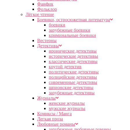
Фанфик
Фольклор
Лёгкое чтение
Боевики, остросюжетная литература
боевики
зарубежные боевики
криминальные боевики
Вестерны
Детективы
иронические детективы
исторические детективы
классические детективы
крутой детектив
политические детективы
полицейские детективы
современные детективы
шпионские детективы
зарубежные детективы
Журналы
женские журналы
мужские журналы
Комиксы / Манга
Легкая проза
Любовные романы
зарубежные любовные романы