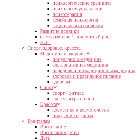
психологические тренинги
психология управления
психотерапия
семейная психология
социальная психология
Развитие психики
Саморазвитие / личностный рост
НЛП
Спорт, здоровье, красота
Медицина и здоровье
популярно о медицине
альтернативная медицина
народная и нетрадиционная медицина
здоровое и правильное питание
здоровье
Спорт
спорт / фитнес
физкультура и спорт
Красота
косметика и косметология
похудение и диеты
Родителям
Воспитание
Воспитание детей
Дети