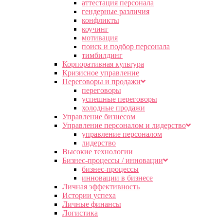
аттестация персонала
гендерные различия
конфликты
коучинг
мотивация
поиск и подбор персонала
тимбилдинг
Корпоративная культура
Кризисное управление
Переговоры и продажи
переговоры
успешные переговоры
холодные продажи
Управление бизнесом
Управление персоналом и лидерство
управление персоналом
лидерство
Высокие технологии
Бизнес-процессы / инновации
бизнес-процессы
инновации в бизнесе
Личная эффективность
Истории успеха
Личные финансы
Логистика