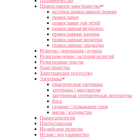
Паломничество
Православное христианство
история православной церкви
православие
православие для детей
православная медицина
православные каноны
православные молитвы
православные традиции
Религии / верования / культы
Религиоведение / история религий
Религиозные тексты
Христианство
Христианское искусство
Эзотерика
практическая эзотерика
эзотерика / оккультизм
зарубежная эзотерическая литература
йога
гадание / толкование снов
магия / колдовство
Парапсихология
Протестантизм
Индийские религии
Ислам / мусульманство