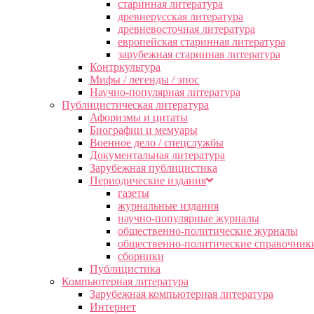
старинная литература
древнерусская литература
древневосточная литература
европейская старинная литература
зарубежная старинная литература
Контркультура
Мифы / легенды / эпос
Научно-популярная литература
Публицистическая литература
Афоризмы и цитаты
Биографии и мемуары
Военное дело / спецслужбы
Документальная литература
Зарубежная публицистика
Периодические издания
газеты
журнальные издания
научно-популярные журналы
общественно-политические журналы
общественно-политические справочник
сборники
Публицистика
Компьютерная литература
Зарубежная компьютерная литература
Интернет