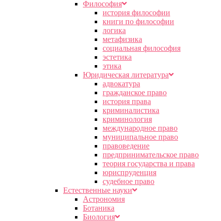
Философия
история философии
книги по философии
логика
метафизика
социальная философия
эстетика
этика
Юридическая литература
адвокатура
гражданское право
история права
криминалистика
криминология
международное право
муниципальное право
правоведение
предпринимательское право
теория государства и права
юриспруденция
судебное право
Естественные науки
Астрономия
Ботаника
Биология