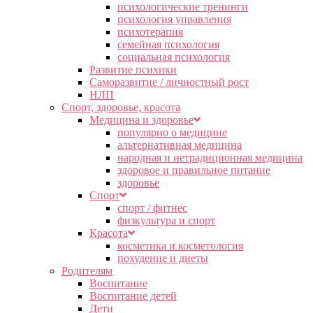
психологические тренинги
психология управления
психотерапия
семейная психология
социальная психология
Развитие психики
Саморазвитие / личностный рост
НЛП
Спорт, здоровье, красота
Медицина и здоровье
популярно о медицине
альтернативная медицина
народная и нетрадиционная медицина
здоровое и правильное питание
здоровье
Спорт
спорт / фитнес
физкультура и спорт
Красота
косметика и косметология
похудение и диеты
Родителям
Воспитание
Воспитание детей
Дети