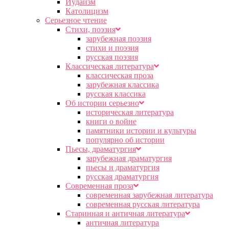
Иудаизм
Католицизм
Серьезное чтение
Cтихи, поэзия
зарубежная поэзия
стихи и поэзия
русская поэзия
Классическая литература
классическая проза
зарубежная классика
русская классика
Об истории серьезно
историческая литература
книги о войне
памятники истории и культуры
популярно об истории
Пьесы, драматургия
зарубежная драматургия
пьесы и драматургия
русская драматургия
Современная проза
современная зарубежная литература
современная русская литература
Старинная и античная литература
античная литература