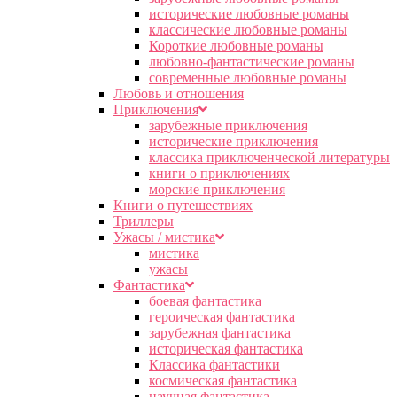
исторические любовные романы
классические любовные романы
Короткие любовные романы
любовно-фантастические романы
современные любовные романы
Любовь и отношения
Приключения
зарубежные приключения
исторические приключения
классика приключенческой литературы
книги о приключениях
морские приключения
Книги о путешествиях
Триллеры
Ужасы / мистика
мистика
ужасы
Фантастика
боевая фантастика
героическая фантастика
зарубежная фантастика
историческая фантастика
Классика фантастики
космическая фантастика
научная фантастика