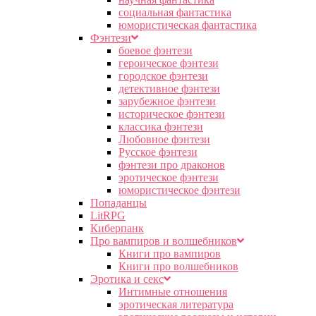
социальная фантастика
юмористическая фантастика
Фэнтези
боевое фэнтези
героическое фэнтези
городское фэнтези
детективное фэнтези
зарубежное фэнтези
историческое фэнтези
классика фэнтези
Любовное фэнтези
Русское фэнтези
фэнтези про драконов
эротическое фэнтези
юмористическое фэнтези
Попаданцы
LitRPG
Киберпанк
Про вампиров и волшебников
Книги про вампиров
Книги про волшебников
Эротика и секс
Интимные отношения
эротическая литература