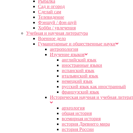
Рыбалка
Сад и огород
Сделай сам
Телевидение
Фэншуй / фэн-шуй
Хобби / увлечения
Учебная и научная литература
Военное дело
Гуманитарные и общественные науки
антропология
Изучение языков
английский язык
иностранные языки
испанский язык
итальянский язык
немецкий язык
русский язык как иностранный
французский язык
Историческая научная и учебная литера
археология
общая история
всемирная история
история Древнего мира
история России