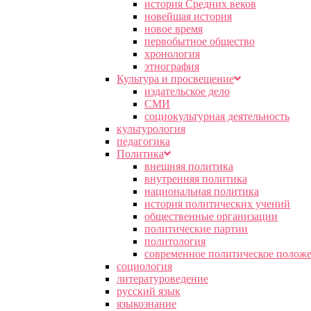
история Средних веков
новейшая история
новое время
первобытное общество
хронология
этнография
Культура и просвещение
издательское дело
СМИ
социокультурная деятельность
культурология
педагогика
Политика
внешняя политика
внутренняя политика
национальная политика
история политических учений
общественные организации
политические партии
политология
современное политическое полож
социология
литературоведение
русский язык
языкознание