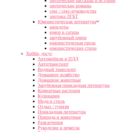
эротические рассказы и истории
эротические романы
секс / секс-руководства
эротика ЛГБТ
Юмористическая литература
анекдоты
юмор и сатира
зарубежный юмор
юмористическая проза
юмористические стихи
Хобби, досуг
Автомобили и ПДД
Автотранспорт
Водный транспорт
Домашнее хозяйство
Домашние животные
Зарубежная прикладная литература
Комнатные растения
Кулинария
Мода и стиль
Отдых / туризм
Прикладная литература
Природа и животные
Развлечения
Рукоделие и ремесла