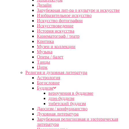
Дизайн
Зарубежная лит-ра о культуре и искусстве
Изобразительное искусство
Искусство фотографии
Искусствоведение
История искусства
Кинематограф / театр
Критика
Музеи и коллекции
Музыка
Опера / балет
Танцы
Цирк
Религия и духовная литература
Астрология
Богословие
Буддизм
вероучения в буддизме
дзэн-буддизм
тибетский буддизм
Даосизм / конфуцианство
Духовная литература
Зарубежная религиозная и эзотерическая
литература