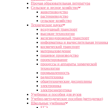
Прочая образовательная литература
Сельское и лесное хозяйство
животноводство
растениеводство
сельское хозяйство
Технические науки
воздушный транспорт
высокие технологии
железнодорожный транспорт
информатика и вычислительная техника
космический транспорт
материаловедение
пищевое производство
проектирование
процессы и аппараты химической
технологии
промышленность
радиотехника
общетехнические дисциплины
электроника
электроэнергетика
Учебники и пособия для вузов
Учебно-методические пособия (методички)
Школьные учебники
ЕГЭ