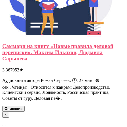
Саммари на книгу «Новые правила деловой
переписки». Максим Ильяхов, Людмила
Сарычева
3.367953
★
Аудиокнига автора Роман Сергеев. 🕙: 27 мин. 39
сек.. Чтец(ы) . Относится к жанрам: Делопроизводство,
Клиентский сервис, Лояльность, Российская практика,
Советы от гуру, Деловая пе� ...
Описание
×
...