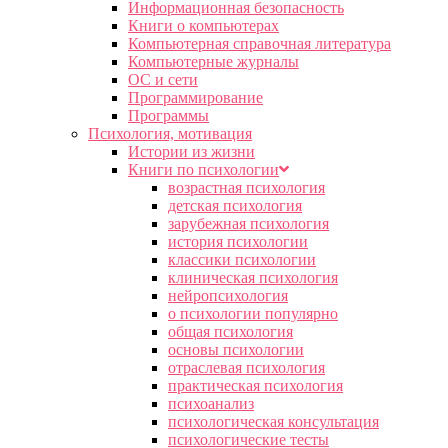
Информационная безопасность
Книги о компьютерах
Компьютерная справочная литература
Компьютерные журналы
ОС и сети
Программирование
Программы
Психология, мотивация
Истории из жизни
Книги по психологии
возрастная психология
детская психология
зарубежная психология
история психологии
классики психологии
клиническая психология
нейропсихология
о психологии популярно
общая психология
основы психологии
отраслевая психология
практическая психология
психоанализ
психологическая консультация
психологические тесты