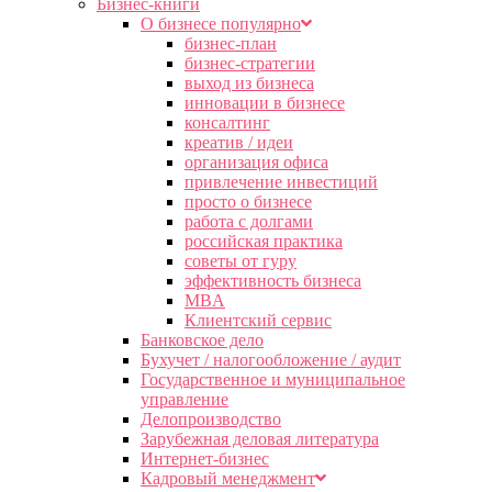
Бизнес-книги
О бизнесе популярно
бизнес-план
бизнес-стратегии
выход из бизнеса
инновации в бизнесе
консалтинг
креатив / идеи
организация офиса
привлечение инвестиций
просто о бизнесе
работа с долгами
российская практика
советы от гуру
эффективность бизнеса
MBA
Клиентский сервис
Банковское дело
Бухучет / налогообложение / аудит
Государственное и муниципальное
управление
Делопроизводство
Зарубежная деловая литература
Интернет-бизнес
Кадровый менеджмент