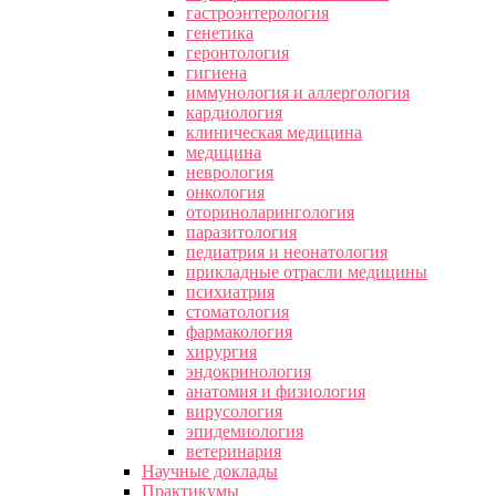
гастроэнтерология
генетика
геронтология
гигиена
иммунология и аллергология
кардиология
клиническая медицина
медицина
неврология
онкология
оториноларингология
паразитология
педиатрия и неонатология
прикладные отрасли медицины
психиатрия
стоматология
фармакология
хирургия
эндокринология
анатомия и физиология
вирусология
эпидемиология
ветеринария
Научные доклады
Практикумы