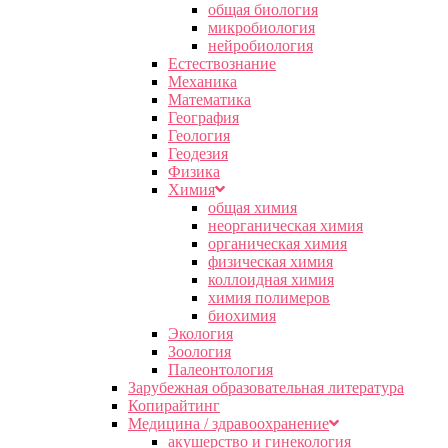
общая биология
микробиология
нейробиология
Естествознание
Механика
Математика
География
Геология
Геодезия
Физика
Химия
общая химия
неорганическая химия
органическая химия
физическая химия
коллоидная химия
химия полимеров
биохимия
Экология
Зоология
Палеонтология
Зарубежная образовательная литература
Копирайтинг
Медицина / здравоохранение
акушерство и гинекология