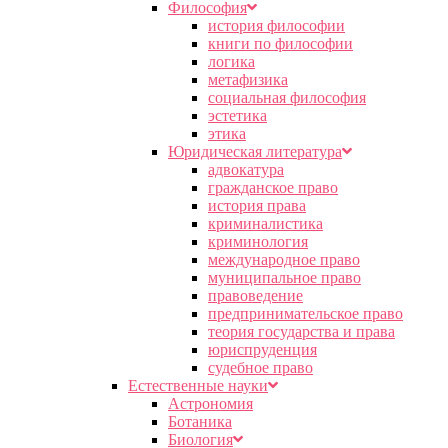
Философия
история философии
книги по философии
логика
метафизика
социальная философия
эстетика
этика
Юридическая литература
адвокатура
гражданское право
история права
криминалистика
криминология
международное право
муниципальное право
правоведение
предпринимательское право
теория государства и права
юриспруденция
судебное право
Естественные науки
Астрономия
Ботаника
Биология