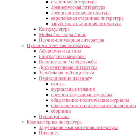
старинная литература
древнерусская литература
древневосточная литература
европейская старинная литература
зарубежная старинная литература
Контркультура
Мифы / легенды / эпос
Научно-популярная литература
Публицистическая литература
Афоризмы и цитаты
Биографии и мемуары
Военное дело / спецслужбы
Документальная литература
Зарубежная публицистика
Периодические издания
газеты
журнальные издания
научно-популярные журналы
общественно-политические журналы
общественно-политические справочник
сборники
Публицистика
Компьютерная литература
Зарубежная компьютерная литература
Интернет