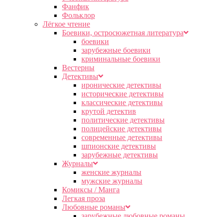
Фанфик
Фольклор
Лёгкое чтение
Боевики, остросюжетная литература
боевики
зарубежные боевики
криминальные боевики
Вестерны
Детективы
иронические детективы
исторические детективы
классические детективы
крутой детектив
политические детективы
полицейские детективы
современные детективы
шпионские детективы
зарубежные детективы
Журналы
женские журналы
мужские журналы
Комиксы / Манга
Легкая проза
Любовные романы
зарубежные любовные романы