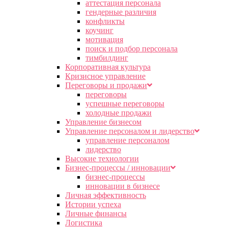
аттестация персонала
гендерные различия
конфликты
коучинг
мотивация
поиск и подбор персонала
тимбилдинг
Корпоративная культура
Кризисное управление
Переговоры и продажи
переговоры
успешные переговоры
холодные продажи
Управление бизнесом
Управление персоналом и лидерство
управление персоналом
лидерство
Высокие технологии
Бизнес-процессы / инновации
бизнес-процессы
инновации в бизнесе
Личная эффективность
Истории успеха
Личные финансы
Логистика