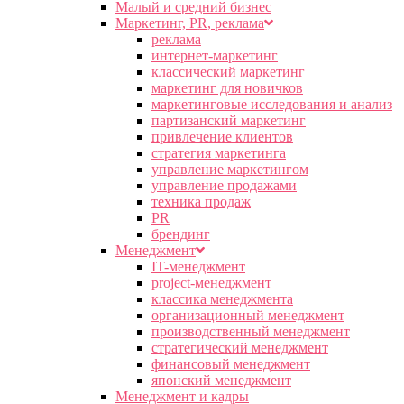
Малый и средний бизнес
Маркетинг, PR, реклама
реклама
интернет-маркетинг
классический маркетинг
маркетинг для новичков
маркетинговые исследования и анализ
партизанский маркетинг
привлечение клиентов
стратегия маркетинга
управление маркетингом
управление продажами
техника продаж
PR
брендинг
Менеджмент
IT-менеджмент
project-менеджмент
классика менеджмента
организационный менеджмент
производственный менеджмент
стратегический менеджмент
финансовый менеджмент
японский менеджмент
Менеджмент и кадры