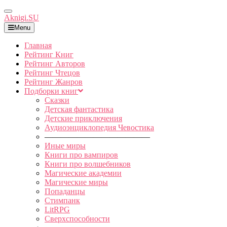
Toggle
Aknigi.SU
Navigation
Menu
Главная
Рейтинг Книг
Рейтинг Авторов
Рейтинг Чтецов
Рейтинг Жанров
Подборки книг
Сказки
Детская фантастика
Детские приключения
Аудиоэнциклопедия Чевостика
—————————————
Иные миры
Книги про вампиров
Книги про волшебников
Магические академии
Магические миры
Попаданцы
Стимпанк
LitRPG
Сверхспособности