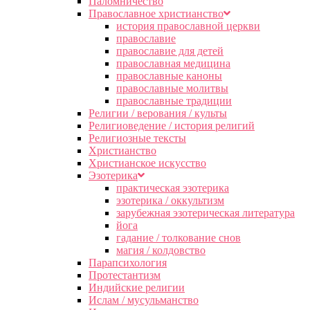
Паломничество
Православное христианство
история православной церкви
православие
православие для детей
православная медицина
православные каноны
православные молитвы
православные традиции
Религии / верования / культы
Религиоведение / история религий
Религиозные тексты
Христианство
Христианское искусство
Эзотерика
практическая эзотерика
эзотерика / оккультизм
зарубежная эзотерическая литература
йога
гадание / толкование снов
магия / колдовство
Парапсихология
Протестантизм
Индийские религии
Ислам / мусульманство