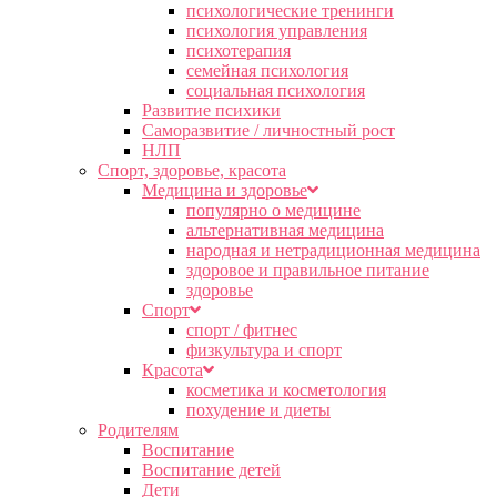
психологические тренинги
психология управления
психотерапия
семейная психология
социальная психология
Развитие психики
Саморазвитие / личностный рост
НЛП
Спорт, здоровье, красота
Медицина и здоровье
популярно о медицине
альтернативная медицина
народная и нетрадиционная медицина
здоровое и правильное питание
здоровье
Спорт
спорт / фитнес
физкультура и спорт
Красота
косметика и косметология
похудение и диеты
Родителям
Воспитание
Воспитание детей
Дети