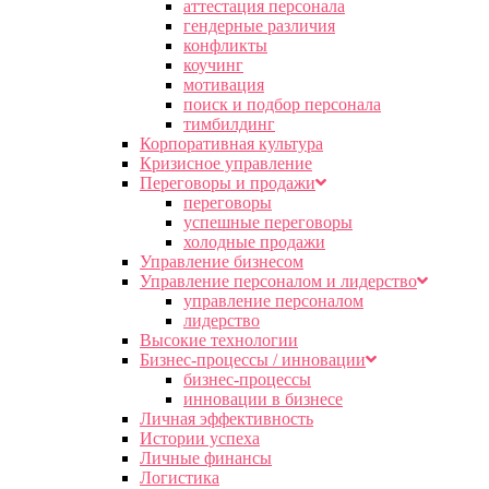
аттестация персонала
гендерные различия
конфликты
коучинг
мотивация
поиск и подбор персонала
тимбилдинг
Корпоративная культура
Кризисное управление
Переговоры и продажи
переговоры
успешные переговоры
холодные продажи
Управление бизнесом
Управление персоналом и лидерство
управление персоналом
лидерство
Высокие технологии
Бизнес-процессы / инновации
бизнес-процессы
инновации в бизнесе
Личная эффективность
Истории успеха
Личные финансы
Логистика