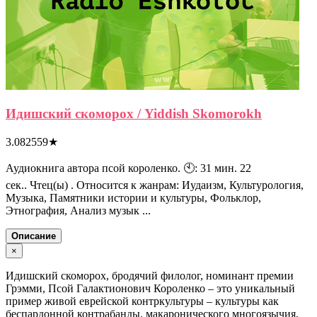
Идишский скоморох / Yiddish Skomorokh
3.082559
★
Аудиокнига автора псой короленко. 🕙: 31 мин. 22
сек.. Чтец(ы) . Относится к жанрам: Иудаизм, Культурология,
Музыка, Памятники истории и культуры, Фольклор,
Этнография, Анализ музык ...
Описание
×
Идишский скоморох, бродячий филолог, номинант премии
Грэмми, Псой Галактионович Короленко – это уникальный
пример живой еврейской контркультуры – культуры как
беспардонной контрабанды, макаронического многоязычия,