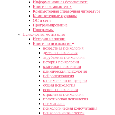
Информационная безопасность
Книги о компьютерах
Компьютерная справочная литература
Компьютерные журналы
ОС и сети
Программирование
Программы
Психология, мотивация
Истории из жизни
Книги по психологии
возрастная психология
детская психология
зарубежная психология
история психологии
классики психологии
клиническая психология
нейропсихология
о психологии популярно
общая психология
основы психологии
отраслевая психология
практическая психология
психоанализ
психологическая консультация
психологические тесты