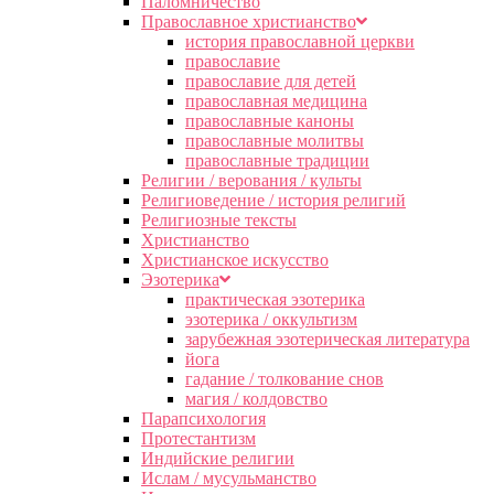
Паломничество
Православное христианство
история православной церкви
православие
православие для детей
православная медицина
православные каноны
православные молитвы
православные традиции
Религии / верования / культы
Религиоведение / история религий
Религиозные тексты
Христианство
Христианское искусство
Эзотерика
практическая эзотерика
эзотерика / оккультизм
зарубежная эзотерическая литература
йога
гадание / толкование снов
магия / колдовство
Парапсихология
Протестантизм
Индийские религии
Ислам / мусульманство