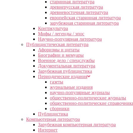
старинная литература
древнерусская литература
древневосточная литература
европейская старинная литература
зарубежная старинная литература
Контркультура
Мифы / легенды / эпос
Научно-популярная литература
Публицистическая литература
Афоризмы и цитаты
Биографии и мемуары
Военное дело / спецслужбы
Документальная литература
Зарубежная публицистика
Периодические издания
газеты
журнальные издания
научно-популярные журналы
общественно-политические журналы
общественно-политические справочник
сборники
Публицистика
Компьютерная литература
Зарубежная компьютерная литература
Интернет