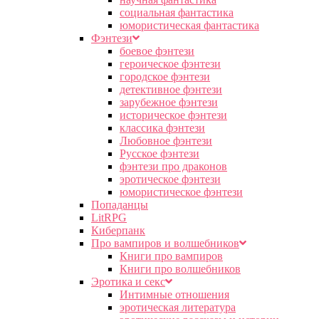
социальная фантастика
юмористическая фантастика
Фэнтези
боевое фэнтези
героическое фэнтези
городское фэнтези
детективное фэнтези
зарубежное фэнтези
историческое фэнтези
классика фэнтези
Любовное фэнтези
Русское фэнтези
фэнтези про драконов
эротическое фэнтези
юмористическое фэнтези
Попаданцы
LitRPG
Киберпанк
Про вампиров и волшебников
Книги про вампиров
Книги про волшебников
Эротика и секс
Интимные отношения
эротическая литература