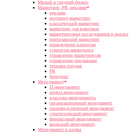
Малый и средний бизнес
Маркетинг, PR, реклама
реклама
интернет-маркетинг
классический маркетинг
маркетинг для новичков
маркетинговые исследования и анализ
партизанский маркетинг
привлечение клиентов
стратегия маркетинга
управление маркетингом
управление продажами
техника продаж
PR
брендинг
Менеджмент
IT-менеджмент
project-менеджмент
классика менеджмента
организационный менеджмент
производственный менеджмент
стратегический менеджмент
финансовый менеджмент
японский менеджмент
Менеджмент и кадры