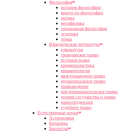
Философия
история философии
книги по философии
логика
метафизика
социальная философия
эстетика
этика
Юридическая литература
адвокатура
гражданское право
история права
криминалистика
криминология
международное право
муниципальное право
правоведение
предпринимательское право
теория государства и права
юриспруденция
судебное право
Естественные науки
Астрономия
Ботаника
Биология