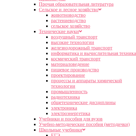
Прочая образовательная литература
Сельское и лесное хозяйство
животноводство
растениеводство
сельское хозяйство
Технические науки
воздушный транспорт
высокие технологии
железнодорожный транспорт
информатика и вычислительная техника
космический транспорт
материаловедение
пищевое производство
проектирование
процессы и аппараты химической
технологии
промышленность
радиотехника
общетехнические дисциплины
электроника
электроэнергетика
Учебники и пособия для вузов
Учебно-методические пособия (методички)
Школьные учебники
ЕГЭ