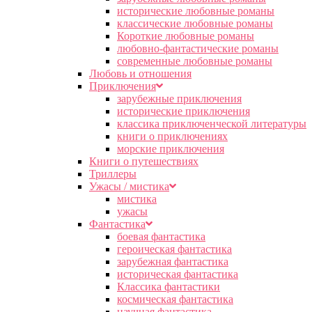
исторические любовные романы
классические любовные романы
Короткие любовные романы
любовно-фантастические романы
современные любовные романы
Любовь и отношения
Приключения
зарубежные приключения
исторические приключения
классика приключенческой литературы
книги о приключениях
морские приключения
Книги о путешествиях
Триллеры
Ужасы / мистика
мистика
ужасы
Фантастика
боевая фантастика
героическая фантастика
зарубежная фантастика
историческая фантастика
Классика фантастики
космическая фантастика
научная фантастика