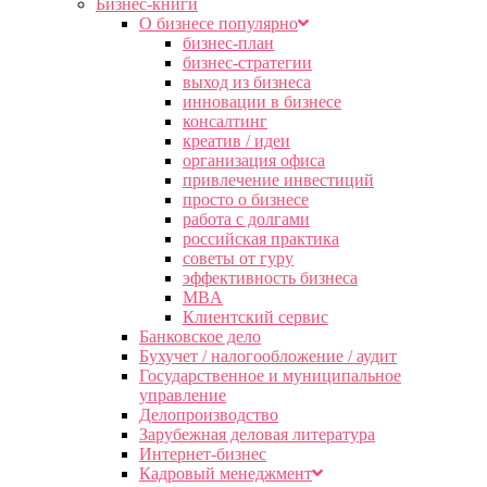
Бизнес-книги
О бизнесе популярно
бизнес-план
бизнес-стратегии
выход из бизнеса
инновации в бизнесе
консалтинг
креатив / идеи
организация офиса
привлечение инвестиций
просто о бизнесе
работа с долгами
российская практика
советы от гуру
эффективность бизнеса
MBA
Клиентский сервис
Банковское дело
Бухучет / налогообложение / аудит
Государственное и муниципальное
управление
Делопроизводство
Зарубежная деловая литература
Интернет-бизнес
Кадровый менеджмент