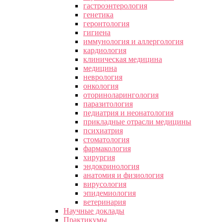
гастроэнтерология
генетика
геронтология
гигиена
иммунология и аллергология
кардиология
клиническая медицина
медицина
неврология
онкология
оториноларингология
паразитология
педиатрия и неонатология
прикладные отрасли медицины
психиатрия
стоматология
фармакология
хирургия
эндокринология
анатомия и физиология
вирусология
эпидемиология
ветеринария
Научные доклады
Практикумы