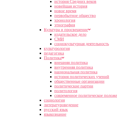
история Средних веков
новейшая история
новое время
первобытное общество
хронология
этнография
Культура и просвещение
издательское дело
СМИ
социокультурная деятельность
культурология
педагогика
Политика
внешняя политика
внутренняя политика
национальная политика
история политических учений
общественные организации
политические партии
политология
современное политическое полож
социология
литературоведение
русский язык
языкознание