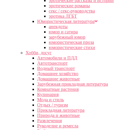
эротические рассказы и истории
эротические романы
секс / секс-руководства
эротика ЛГБТ
Юмористическая литература
анекдоты
юмор и сатира
зарубежный юмор
юмористическая проза
юмористические стихи
Хобби, досуг
Автомобили и ПДД
Автотранспорт
Водный транспорт
Домашнее хозяйство
Домашние животные
Зарубежная прикладная литература
Комнатные растения
Кулинария
Мода и стиль
Отдых / туризм
Прикладная литература
Природа и животные
Развлечения
Рукоделие и ремесла