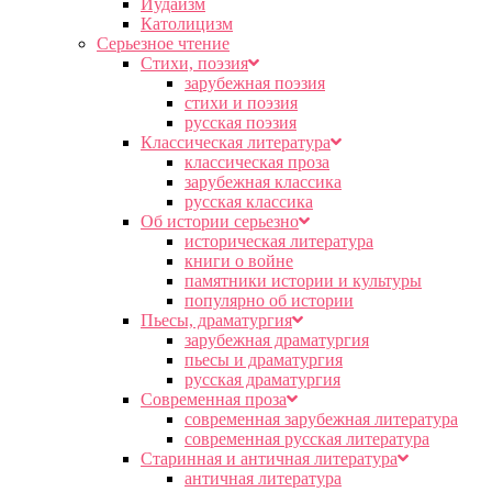
Иудаизм
Католицизм
Серьезное чтение
Cтихи, поэзия
зарубежная поэзия
стихи и поэзия
русская поэзия
Классическая литература
классическая проза
зарубежная классика
русская классика
Об истории серьезно
историческая литература
книги о войне
памятники истории и культуры
популярно об истории
Пьесы, драматургия
зарубежная драматургия
пьесы и драматургия
русская драматургия
Современная проза
современная зарубежная литература
современная русская литература
Старинная и античная литература
античная литература