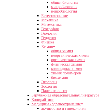
общая биология
микробиология
нейробиология
Естествознание
Механика
Математика
География
Геология
Геодезия
Физика
Химия
общая химия
неорганическая химия
органическая химия
физическая химия
коллоидная химия
химия полимеров
биохимия
Экология
Зоология
Палеонтология
Зарубежная образовательная литература
Копирайтинг
Медицина / здравоохранение
акушерство и гинекология