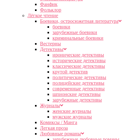
Фанфик
Фольклор
Лёгкое чтение
Боевики, остросюжетная литература
боевики
зарубежные боевики
криминальные боевики
Вестерны
Детективы
иронические детективы
исторические детективы
классические детективы
крутой детектив
политические детективы
полицейские детективы
современные детективы
шпионские детективы
зарубежные детективы
Журналы
женские журналы
мужские журналы
Комиксы / Манга
Легкая проза
Любовные романы
зарубежные любовные романы