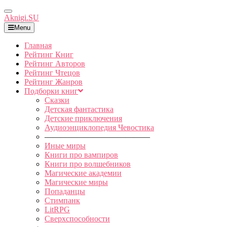
Toggle
Aknigi.SU
Navigation
Menu
Главная
Рейтинг Книг
Рейтинг Авторов
Рейтинг Чтецов
Рейтинг Жанров
Подборки книг
Сказки
Детская фантастика
Детские приключения
Аудиоэнциклопедия Чевостика
—————————————
Иные миры
Книги про вампиров
Книги про волшебников
Магические академии
Магические миры
Попаданцы
Стимпанк
LitRPG
Сверхспособности