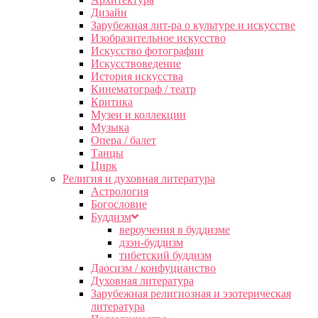
Дизайн
Зарубежная лит-ра о культуре и искусстве
Изобразительное искусство
Искусство фотографии
Искусствоведение
История искусства
Кинематограф / театр
Критика
Музеи и коллекции
Музыка
Опера / балет
Танцы
Цирк
Религия и духовная литература
Астрология
Богословие
Буддизм
вероучения в буддизме
дзэн-буддизм
тибетский буддизм
Даосизм / конфуцианство
Духовная литература
Зарубежная религиозная и эзотерическая
литература