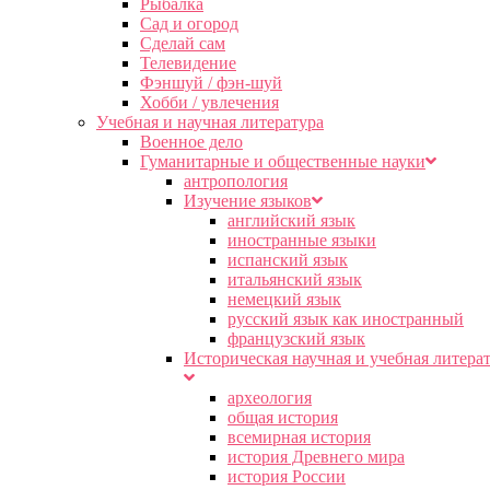
Рыбалка
Сад и огород
Сделай сам
Телевидение
Фэншуй / фэн-шуй
Хобби / увлечения
Учебная и научная литература
Военное дело
Гуманитарные и общественные науки
антропология
Изучение языков
английский язык
иностранные языки
испанский язык
итальянский язык
немецкий язык
русский язык как иностранный
французский язык
Историческая научная и учебная литера
археология
общая история
всемирная история
история Древнего мира
история России