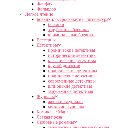
Фанфик
Фольклор
Лёгкое чтение
Боевики, остросюжетная литература
боевики
зарубежные боевики
криминальные боевики
Вестерны
Детективы
иронические детективы
исторические детективы
классические детективы
крутой детектив
политические детективы
полицейские детективы
современные детективы
шпионские детективы
зарубежные детективы
Журналы
женские журналы
мужские журналы
Комиксы / Манга
Легкая проза
Любовные романы
зарубежные любовные романы