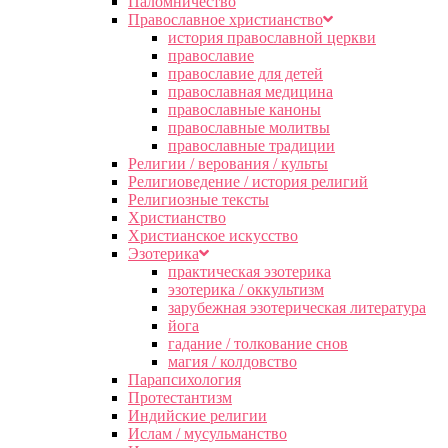
Паломничество
Православное христианство
история православной церкви
православие
православие для детей
православная медицина
православные каноны
православные молитвы
православные традиции
Религии / верования / культы
Религиоведение / история религий
Религиозные тексты
Христианство
Христианское искусство
Эзотерика
практическая эзотерика
эзотерика / оккультизм
зарубежная эзотерическая литература
йога
гадание / толкование снов
магия / колдовство
Парапсихология
Протестантизм
Индийские религии
Ислам / мусульманство