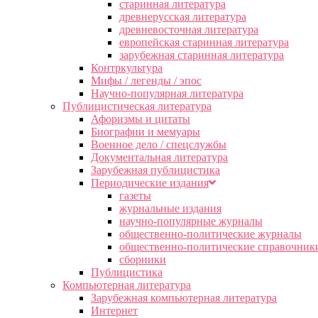
старинная литература
древнерусская литература
древневосточная литература
европейская старинная литература
зарубежная старинная литература
Контркультура
Мифы / легенды / эпос
Научно-популярная литература
Публицистическая литература
Афоризмы и цитаты
Биографии и мемуары
Военное дело / спецслужбы
Документальная литература
Зарубежная публицистика
Периодические издания
газеты
журнальные издания
научно-популярные журналы
общественно-политические журналы
общественно-политические справочник
сборники
Публицистика
Компьютерная литература
Зарубежная компьютерная литература
Интернет