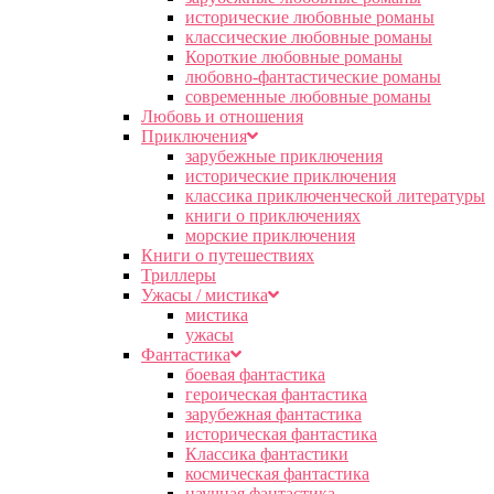
исторические любовные романы
классические любовные романы
Короткие любовные романы
любовно-фантастические романы
современные любовные романы
Любовь и отношения
Приключения
зарубежные приключения
исторические приключения
классика приключенческой литературы
книги о приключениях
морские приключения
Книги о путешествиях
Триллеры
Ужасы / мистика
мистика
ужасы
Фантастика
боевая фантастика
героическая фантастика
зарубежная фантастика
историческая фантастика
Классика фантастики
космическая фантастика
научная фантастика