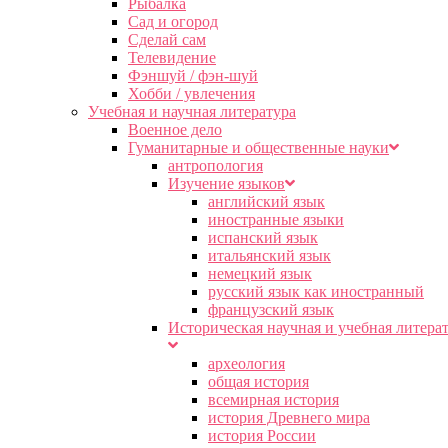
Рыбалка
Сад и огород
Сделай сам
Телевидение
Фэншуй / фэн-шуй
Хобби / увлечения
Учебная и научная литература
Военное дело
Гуманитарные и общественные науки
антропология
Изучение языков
английский язык
иностранные языки
испанский язык
итальянский язык
немецкий язык
русский язык как иностранный
французский язык
Историческая научная и учебная литера
археология
общая история
всемирная история
история Древнего мира
история России