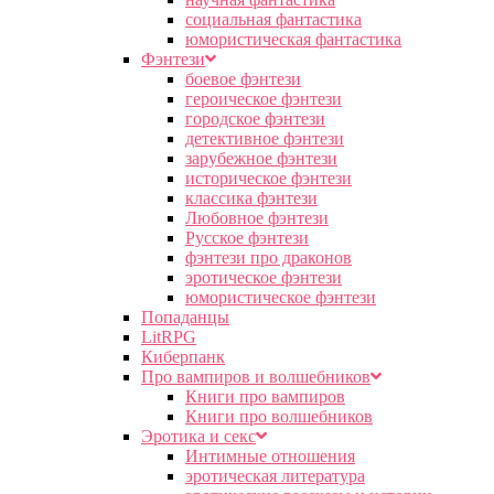
социальная фантастика
юмористическая фантастика
Фэнтези
боевое фэнтези
героическое фэнтези
городское фэнтези
детективное фэнтези
зарубежное фэнтези
историческое фэнтези
классика фэнтези
Любовное фэнтези
Русское фэнтези
фэнтези про драконов
эротическое фэнтези
юмористическое фэнтези
Попаданцы
LitRPG
Киберпанк
Про вампиров и волшебников
Книги про вампиров
Книги про волшебников
Эротика и секс
Интимные отношения
эротическая литература