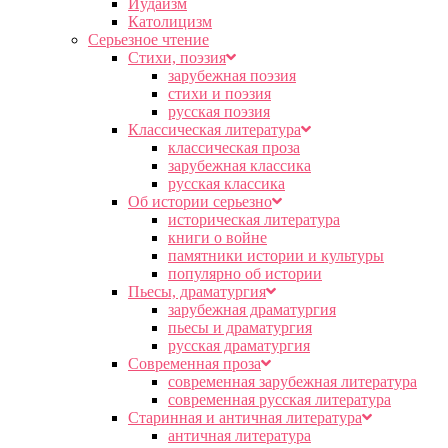
Иудаизм
Католицизм
Серьезное чтение
Cтихи, поэзия
зарубежная поэзия
стихи и поэзия
русская поэзия
Классическая литература
классическая проза
зарубежная классика
русская классика
Об истории серьезно
историческая литература
книги о войне
памятники истории и культуры
популярно об истории
Пьесы, драматургия
зарубежная драматургия
пьесы и драматургия
русская драматургия
Современная проза
современная зарубежная литература
современная русская литература
Старинная и античная литература
античная литература