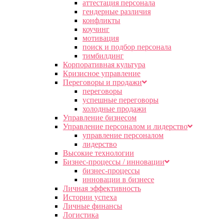
аттестация персонала
гендерные различия
конфликты
коучинг
мотивация
поиск и подбор персонала
тимбилдинг
Корпоративная культура
Кризисное управление
Переговоры и продажи
переговоры
успешные переговоры
холодные продажи
Управление бизнесом
Управление персоналом и лидерство
управление персоналом
лидерство
Высокие технологии
Бизнес-процессы / инновации
бизнес-процессы
инновации в бизнесе
Личная эффективность
Истории успеха
Личные финансы
Логистика