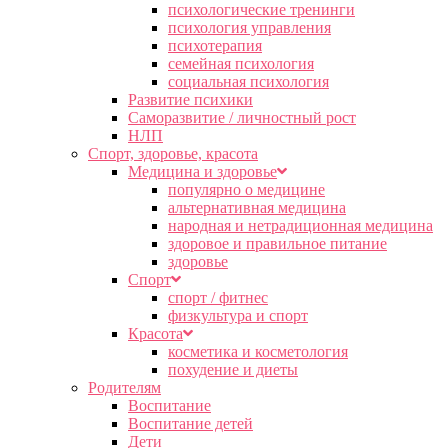
психологические тренинги
психология управления
психотерапия
семейная психология
социальная психология
Развитие психики
Саморазвитие / личностный рост
НЛП
Спорт, здоровье, красота
Медицина и здоровье
популярно о медицине
альтернативная медицина
народная и нетрадиционная медицина
здоровое и правильное питание
здоровье
Спорт
спорт / фитнес
физкультура и спорт
Красота
косметика и косметология
похудение и диеты
Родителям
Воспитание
Воспитание детей
Дети