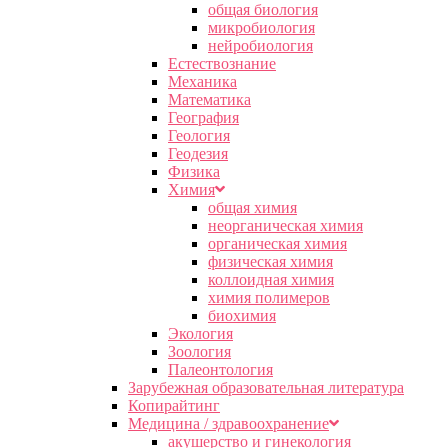
общая биология
микробиология
нейробиология
Естествознание
Механика
Математика
География
Геология
Геодезия
Физика
Химия
общая химия
неорганическая химия
органическая химия
физическая химия
коллоидная химия
химия полимеров
биохимия
Экология
Зоология
Палеонтология
Зарубежная образовательная литература
Копирайтинг
Медицина / здравоохранение
акушерство и гинекология