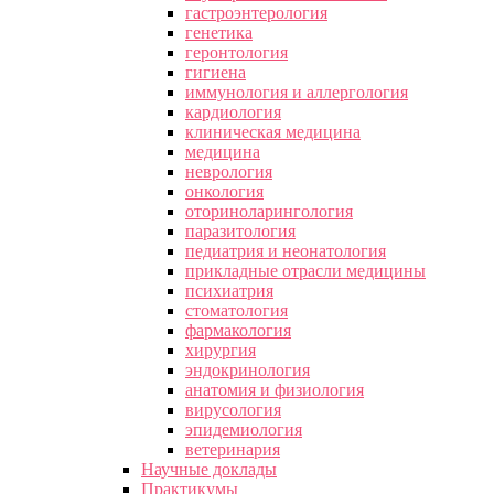
гастроэнтерология
генетика
геронтология
гигиена
иммунология и аллергология
кардиология
клиническая медицина
медицина
неврология
онкология
оториноларингология
паразитология
педиатрия и неонатология
прикладные отрасли медицины
психиатрия
стоматология
фармакология
хирургия
эндокринология
анатомия и физиология
вирусология
эпидемиология
ветеринария
Научные доклады
Практикумы