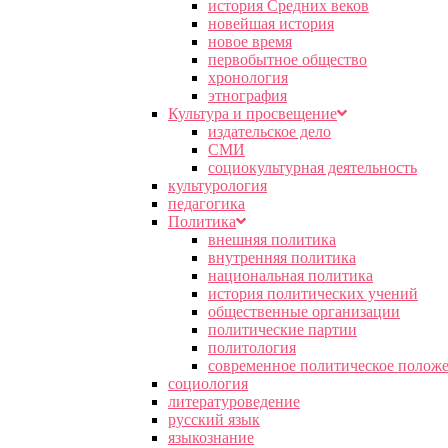
история Средних веков
новейшая история
новое время
первобытное общество
хронология
этнография
Культура и просвещение
издательское дело
СМИ
социокультурная деятельность
культурология
педагогика
Политика
внешняя политика
внутренняя политика
национальная политика
история политических учений
общественные организации
политические партии
политология
современное политическое полож
социология
литературоведение
русский язык
языкознание