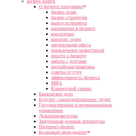
Бизнес-книги
О бизнесе популярно
бизнес-план
бизнес-стратегии
выход из бизнеса
инновации в бизнесе
консалтинг
креатив / идеи
организация офиса
привлечение инвестиций
просто о бизнесе
работа с долгами
российская практика
советы от гуру
эффективность бизнеса
MBA
Клиентский сервис
Банковское дело
Бухучет / налогообложение / аудит
Государственное и муниципальное
управление
Делопроизводство
Зарубежная деловая литература
Интернет-бизнес
Кадровый менеджмент