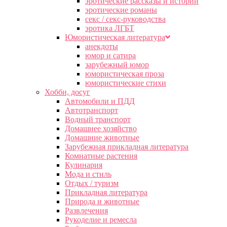
эротические рассказы и истории
эротические романы
секс / секс-руководства
эротика ЛГБТ
Юмористическая литература
анекдоты
юмор и сатира
зарубежный юмор
юмористическая проза
юмористические стихи
Хобби, досуг
Автомобили и ПДД
Автотранспорт
Водный транспорт
Домашнее хозяйство
Домашние животные
Зарубежная прикладная литература
Комнатные растения
Кулинария
Мода и стиль
Отдых / туризм
Прикладная литература
Природа и животные
Развлечения
Рукоделие и ремесла