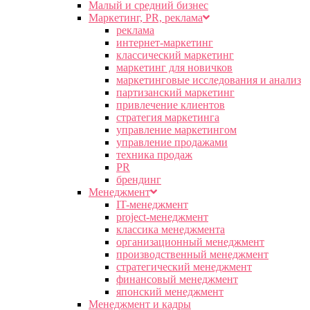
Малый и средний бизнес
Маркетинг, PR, реклама
реклама
интернет-маркетинг
классический маркетинг
маркетинг для новичков
маркетинговые исследования и анализ
партизанский маркетинг
привлечение клиентов
стратегия маркетинга
управление маркетингом
управление продажами
техника продаж
PR
брендинг
Менеджмент
IT-менеджмент
project-менеджмент
классика менеджмента
организационный менеджмент
производственный менеджмент
стратегический менеджмент
финансовый менеджмент
японский менеджмент
Менеджмент и кадры