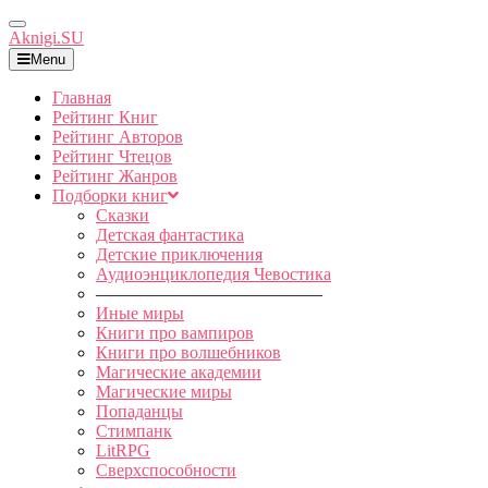
Toggle
Aknigi.SU
Navigation
Menu
Главная
Рейтинг Книг
Рейтинг Авторов
Рейтинг Чтецов
Рейтинг Жанров
Подборки книг
Сказки
Детская фантастика
Детские приключения
Аудиоэнциклопедия Чевостика
—————————————
Иные миры
Книги про вампиров
Книги про волшебников
Магические академии
Магические миры
Попаданцы
Стимпанк
LitRPG
Сверхспособности