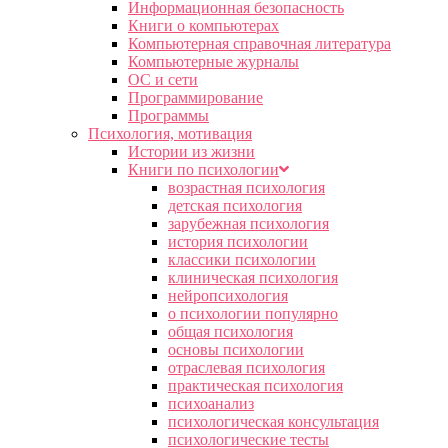
Информационная безопасность
Книги о компьютерах
Компьютерная справочная литература
Компьютерные журналы
ОС и сети
Программирование
Программы
Психология, мотивация
Истории из жизни
Книги по психологии
возрастная психология
детская психология
зарубежная психология
история психологии
классики психологии
клиническая психология
нейропсихология
о психологии популярно
общая психология
основы психологии
отраслевая психология
практическая психология
психоанализ
психологическая консультация
психологические тесты