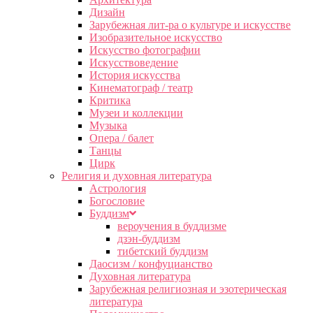
Дизайн
Зарубежная лит-ра о культуре и искусстве
Изобразительное искусство
Искусство фотографии
Искусствоведение
История искусства
Кинематограф / театр
Критика
Музеи и коллекции
Музыка
Опера / балет
Танцы
Цирк
Религия и духовная литература
Астрология
Богословие
Буддизм
вероучения в буддизме
дзэн-буддизм
тибетский буддизм
Даосизм / конфуцианство
Духовная литература
Зарубежная религиозная и эзотерическая
литература