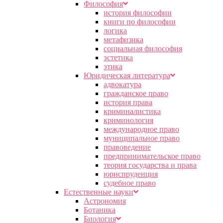
Философия
история философии
книги по философии
логика
метафизика
социальная философия
эстетика
этика
Юридическая литература
адвокатура
гражданское право
история права
криминалистика
криминология
международное право
муниципальное право
правоведение
предпринимательское право
теория государства и права
юриспруденция
судебное право
Естественные науки
Астрономия
Ботаника
Биология