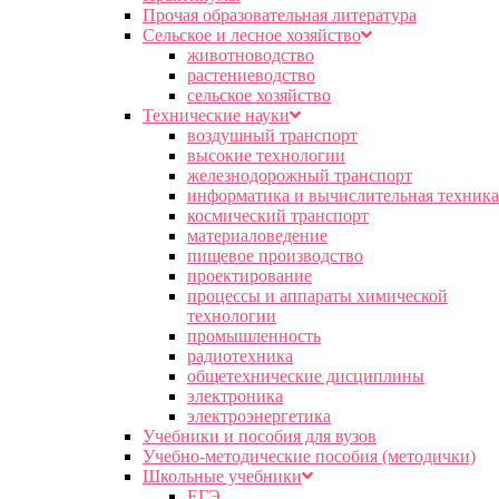
Прочая образовательная литература
Сельское и лесное хозяйство
животноводство
растениеводство
сельское хозяйство
Технические науки
воздушный транспорт
высокие технологии
железнодорожный транспорт
информатика и вычислительная техника
космический транспорт
материаловедение
пищевое производство
проектирование
процессы и аппараты химической
технологии
промышленность
радиотехника
общетехнические дисциплины
электроника
электроэнергетика
Учебники и пособия для вузов
Учебно-методические пособия (методички)
Школьные учебники
ЕГЭ