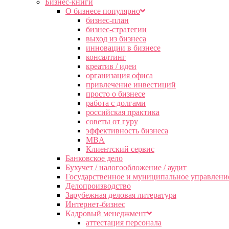
Бизнес-книги
О бизнесе популярно
бизнес-план
бизнес-стратегии
выход из бизнеса
инновации в бизнесе
консалтинг
креатив / идеи
организация офиса
привлечение инвестиций
просто о бизнесе
работа с долгами
российская практика
советы от гуру
эффективность бизнеса
MBA
Клиентский сервис
Банковское дело
Бухучет / налогообложение / аудит
Государственное и муниципальное управлени
Делопроизводство
Зарубежная деловая литература
Интернет-бизнес
Кадровый менеджмент
аттестация персонала