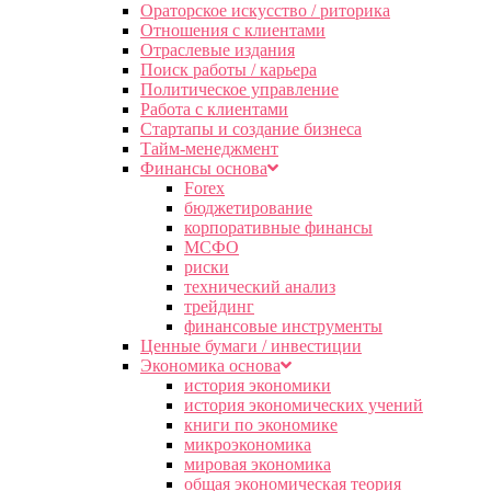
Ораторское искусство / риторика
Отношения с клиентами
Отраслевые издания
Поиск работы / карьера
Политическое управление
Работа с клиентами
Стартапы и создание бизнеса
Тайм-менеджмент
Финансы основа
Forex
бюджетирование
корпоративные финансы
МСФО
риски
технический анализ
трейдинг
финансовые инструменты
Ценные бумаги / инвестиции
Экономика основа
история экономики
история экономических учений
книги по экономике
микроэкономика
мировая экономика
общая экономическая теория