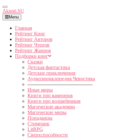
Toggle
Aknigi.SU
Navigation
Menu
Главная
Рейтинг Книг
Рейтинг Авторов
Рейтинг Чтецов
Рейтинг Жанров
Подборки книг
Сказки
Детская фантастика
Детские приключения
Аудиоэнциклопедия Чевостика
—————————————
Иные миры
Книги про вампиров
Книги про волшебников
Магические академии
Магические миры
Попаданцы
Стимпанк
LitRPG
Сверхспособности