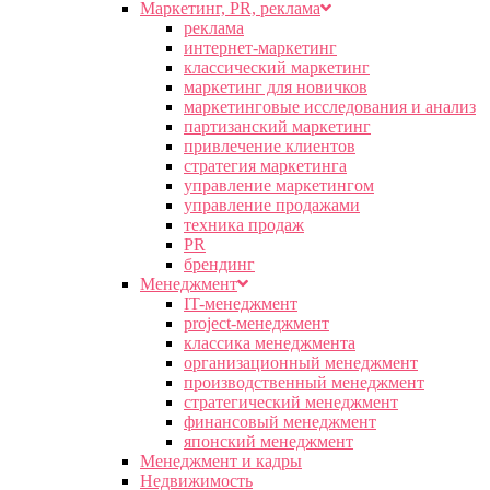
Маркетинг, PR, реклама
реклама
интернет-маркетинг
классический маркетинг
маркетинг для новичков
маркетинговые исследования и анализ
партизанский маркетинг
привлечение клиентов
стратегия маркетинга
управление маркетингом
управление продажами
техника продаж
PR
брендинг
Менеджмент
IT-менеджмент
project-менеджмент
классика менеджмента
организационный менеджмент
производственный менеджмент
стратегический менеджмент
финансовый менеджмент
японский менеджмент
Менеджмент и кадры
Недвижимость