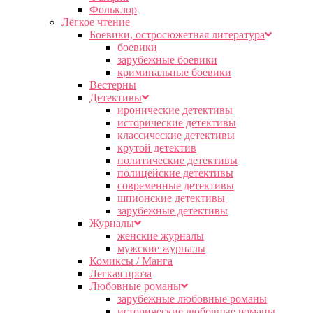
Фольклор
Лёгкое чтение
Боевики, остросюжетная литература
боевики
зарубежные боевики
криминальные боевики
Вестерны
Детективы
иронические детективы
исторические детективы
классические детективы
крутой детектив
политические детективы
полицейские детективы
современные детективы
шпионские детективы
зарубежные детективы
Журналы
женские журналы
мужские журналы
Комиксы / Манга
Легкая проза
Любовные романы
зарубежные любовные романы
исторические любовные романы