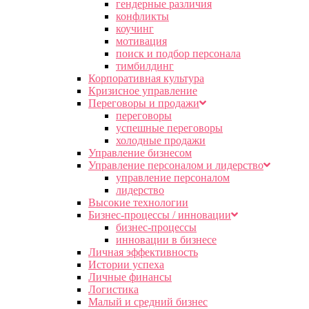
гендерные различия
конфликты
коучинг
мотивация
поиск и подбор персонала
тимбилдинг
Корпоративная культура
Кризисное управление
Переговоры и продажи
переговоры
успешные переговоры
холодные продажи
Управление бизнесом
Управление персоналом и лидерство
управление персоналом
лидерство
Высокие технологии
Бизнес-процессы / инновации
бизнес-процессы
инновации в бизнесе
Личная эффективность
Истории успеха
Личные финансы
Логистика
Малый и средний бизнес