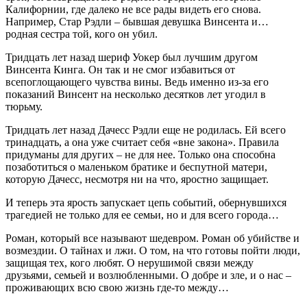
Калифорнии, где далеко не все рады видеть его снова.
Например, Стар Рэдли – бывшая девушка Винсента и…
родная сестра той, кого он убил.
Тридцать лет назад шериф Уокер был лучшим другом
Винсента Кинга. Он так и не смог избавиться от
всепоглощающего чувства вины. Ведь именно из-за его
показаний Винсент на несколько десятков лет угодил в
тюрьму.
Тридцать лет назад Дачесс Рэдли еще не родилась. Ей всего
тринадцать, а она уже считает себя «вне закона». Правила
придуманы для других – не для нее. Только она способна
позаботиться о маленьком братике и беспутной матери,
которую Дачесс, несмотря ни на что, яростно защищает.
И теперь эта ярость запускает цепь событий, обернувшихся
трагедией не только для ее семьи, но и для всего города…
Роман, который все называют шедевром. Роман об убийстве и
возмездии. О тайнах и лжи. О том, на что готовы пойти люди,
защищая тех, кого любят. О нерушимой связи между
друзьями, семьей и возлюбленными. О добре и зле, и о нас –
проживающих всю свою жизнь где-то между…