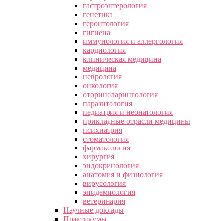
гастроэнтерология
генетика
геронтология
гигиена
иммунология и аллергология
кардиология
клиническая медицина
медицина
неврология
онкология
оториноларингология
паразитология
педиатрия и неонатология
прикладные отрасли медицины
психиатрия
стоматология
фармакология
хирургия
эндокринология
анатомия и физиология
вирусология
эпидемиология
ветеринария
Научные доклады
Практикумы