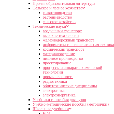
Прочая образовательная литература
Сельское и лесное хозяйство
животноводство
растениеводство
сельское хозяйство
Технические науки
воздушный транспорт
высокие технологии
железнодорожный транспорт
информатика и вычислительная техника
космический транспорт
материаловедение
пищевое производство
проектирование
процессы и аппараты химической
технологии
промышленность
радиотехника
общетехнические дисциплины
электроника
электроэнергетика
Учебники и пособия для вузов
Учебно-методические пособия (методички)
Школьные учебники
ЕГЭ