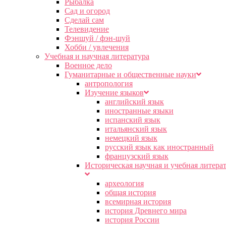
Рыбалка
Сад и огород
Сделай сам
Телевидение
Фэншуй / фэн-шуй
Хобби / увлечения
Учебная и научная литература
Военное дело
Гуманитарные и общественные науки
антропология
Изучение языков
английский язык
иностранные языки
испанский язык
итальянский язык
немецкий язык
русский язык как иностранный
французский язык
Историческая научная и учебная литера
археология
общая история
всемирная история
история Древнего мира
история России