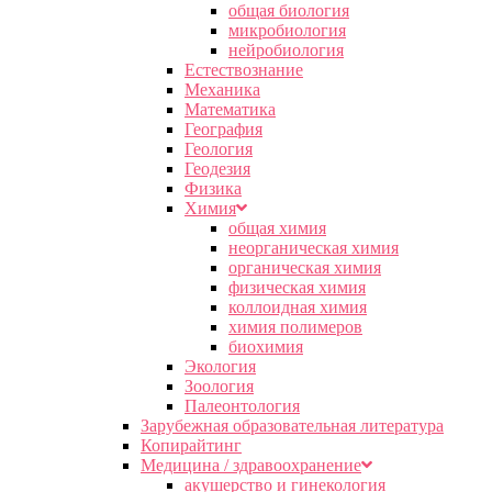
общая биология
микробиология
нейробиология
Естествознание
Механика
Математика
География
Геология
Геодезия
Физика
Химия
общая химия
неорганическая химия
органическая химия
физическая химия
коллоидная химия
химия полимеров
биохимия
Экология
Зоология
Палеонтология
Зарубежная образовательная литература
Копирайтинг
Медицина / здравоохранение
акушерство и гинекология