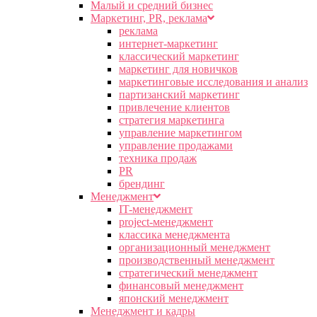
Малый и средний бизнес
Маркетинг, PR, реклама
реклама
интернет-маркетинг
классический маркетинг
маркетинг для новичков
маркетинговые исследования и анализ
партизанский маркетинг
привлечение клиентов
стратегия маркетинга
управление маркетингом
управление продажами
техника продаж
PR
брендинг
Менеджмент
IT-менеджмент
project-менеджмент
классика менеджмента
организационный менеджмент
производственный менеджмент
стратегический менеджмент
финансовый менеджмент
японский менеджмент
Менеджмент и кадры