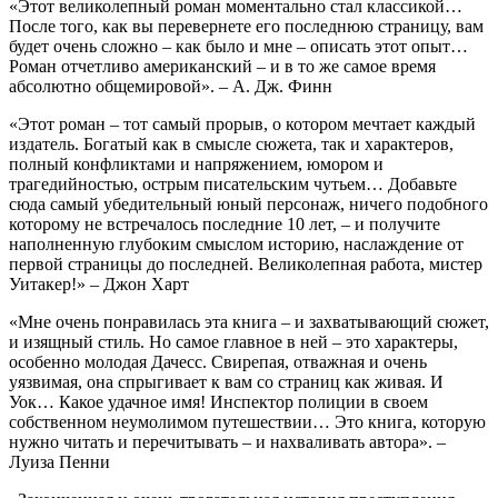
«Этот великолепный роман моментально стал классикой…
После того, как вы перевернете его последнюю страницу, вам
будет очень сложно – как было и мне – описать этот опыт…
Роман отчетливо американский – и в то же самое время
абсолютно общемировой». – А. Дж. Финн
«Этот роман – тот самый прорыв, о котором мечтает каждый
издатель. Богатый как в смысле сюжета, так и характеров,
полный конфликтами и напряжением, юмором и
трагедийностью, острым писательским чутьем… Добавьте
сюда самый убедительный юный персонаж, ничего подобного
которому не встречалось последние 10 лет, – и получите
наполненную глубоким смыслом историю, наслаждение от
первой страницы до последней. Великолепная работа, мистер
Уитакер!» – Джон Харт
«Мне очень понравилась эта книга – и захватывающий сюжет,
и изящный стиль. Но самое главное в ней – это характеры,
особенно молодая Дачесс. Свирепая, отважная и очень
уязвимая, она спрыгивает к вам со страниц как живая. И
Уок… Какое удачное имя! Инспектор полиции в своем
собственном неумолимом путешествии… Это книга, которую
нужно читать и перечитывать – и нахваливать автора». –
Луиза Пенни