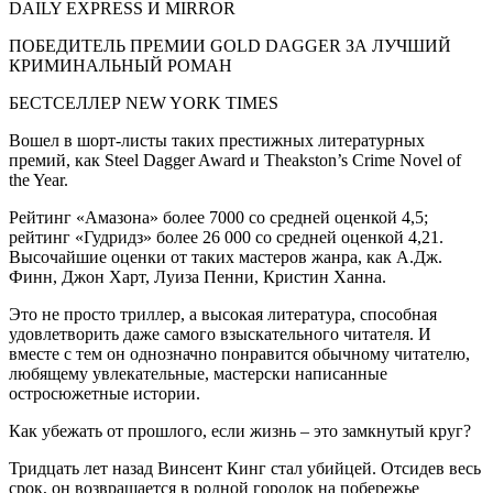
DAILY EXPRESS И MIRROR
ПОБЕДИТЕЛЬ ПРЕМИИ GOLD DAGGER ЗА ЛУЧШИЙ
КРИМИНАЛЬНЫЙ РОМАН
БЕСТСЕЛЛЕР NEW YORK TIMES
Вошел в шорт-листы таких престижных литературных
премий, как Steel Dagger Award и Theakston’s Crime Novel of
the Year.
Рейтинг «Амазона» более 7000 со средней оценкой 4,5;
рейтинг «Гудридз» более 26 000 со средней оценкой 4,21.
Высочайшие оценки от таких мастеров жанра, как А.Дж.
Финн, Джон Харт, Луиза Пенни, Кристин Ханна.
Это не просто триллер, а высокая литература, способная
удовлетворить даже самого взыскательного читателя. И
вместе с тем он однозначно понравится обычному читателю,
любящему увлекательные, мастерски написанные
остросюжетные истории.
Как убежать от прошлого, если жизнь – это замкнутый круг?
Тридцать лет назад Винсент Кинг стал убийцей. Отсидев весь
срок, он возвращается в родной городок на побережье