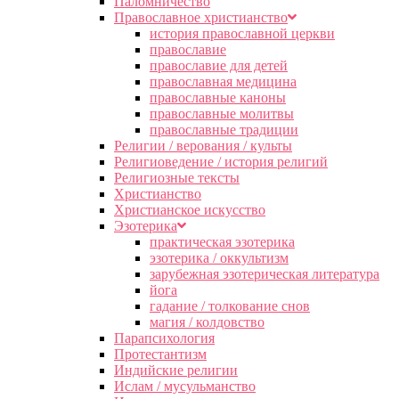
Паломничество
Православное христианство
история православной церкви
православие
православие для детей
православная медицина
православные каноны
православные молитвы
православные традиции
Религии / верования / культы
Религиоведение / история религий
Религиозные тексты
Христианство
Христианское искусство
Эзотерика
практическая эзотерика
эзотерика / оккультизм
зарубежная эзотерическая литература
йога
гадание / толкование снов
магия / колдовство
Парапсихология
Протестантизм
Индийские религии
Ислам / мусульманство