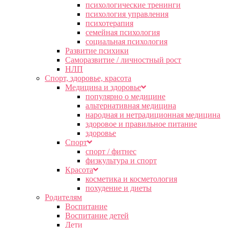
психологические тренинги
психология управления
психотерапия
семейная психология
социальная психология
Развитие психики
Саморазвитие / личностный рост
НЛП
Спорт, здоровье, красота
Медицина и здоровье
популярно о медицине
альтернативная медицина
народная и нетрадиционная медицина
здоровое и правильное питание
здоровье
Спорт
спорт / фитнес
физкультура и спорт
Красота
косметика и косметология
похудение и диеты
Родителям
Воспитание
Воспитание детей
Дети