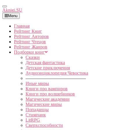
Toggle
Aknigi.SU
Navigation
Menu
Главная
Рейтинг Книг
Рейтинг Авторов
Рейтинг Чтецов
Рейтинг Жанров
Подборки книг
Сказки
Детская фантастика
Детские приключения
Аудиоэнциклопедия Чевостика
—————————————
Иные миры
Книги про вампиров
Книги про волшебников
Магические академии
Магические миры
Попаданцы
Стимпанк
LitRPG
Сверхспособности