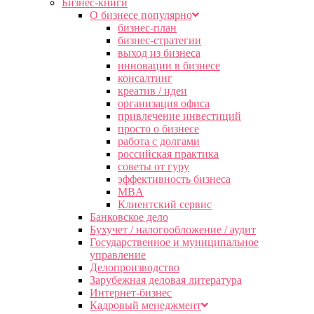
Бизнес-книги
О бизнесе популярно
бизнес-план
бизнес-стратегии
выход из бизнеса
инновации в бизнесе
консалтинг
креатив / идеи
организация офиса
привлечение инвестиций
просто о бизнесе
работа с долгами
российская практика
советы от гуру
эффективность бизнеса
MBA
Клиентский сервис
Банковское дело
Бухучет / налогообложение / аудит
Государственное и муниципальное
управление
Делопроизводство
Зарубежная деловая литература
Интернет-бизнес
Кадровый менеджмент