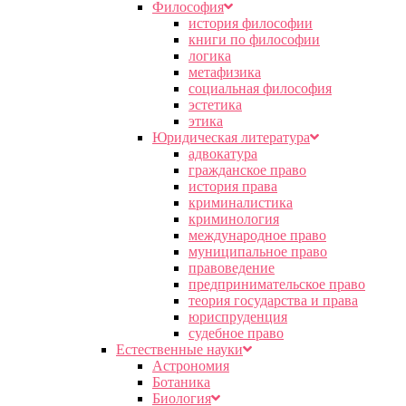
Философия
история философии
книги по философии
логика
метафизика
социальная философия
эстетика
этика
Юридическая литература
адвокатура
гражданское право
история права
криминалистика
криминология
международное право
муниципальное право
правоведение
предпринимательское право
теория государства и права
юриспруденция
судебное право
Естественные науки
Астрономия
Ботаника
Биология