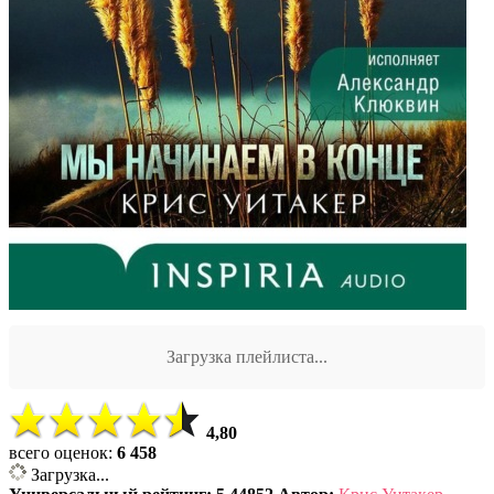
Загрузка плейлиста...
4,80
всего оценок:
6 458
Загрузка...