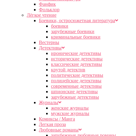
Фанфик
Фольклор
Лёгкое чтение
Боевики, остросюжетная литература
боевики
зарубежные боевики
криминальные боевики
Вестерны
Детективы
иронические детективы
исторические детективы
классические детективы
крутой детектив
политические детективы
полицейские детективы
современные детективы
шпионские детективы
зарубежные детективы
Журналы
женские журналы
мужские журналы
Комиксы / Манга
Легкая проза
Любовные романы
зарубежные любовные романы