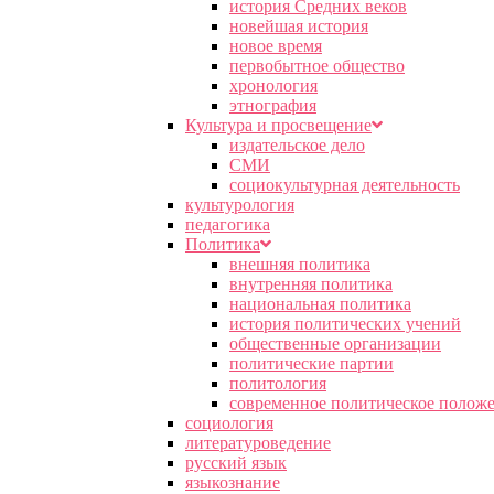
история Средних веков
новейшая история
новое время
первобытное общество
хронология
этнография
Культура и просвещение
издательское дело
СМИ
социокультурная деятельность
культурология
педагогика
Политика
внешняя политика
внутренняя политика
национальная политика
история политических учений
общественные организации
политические партии
политология
современное политическое полож
социология
литературоведение
русский язык
языкознание