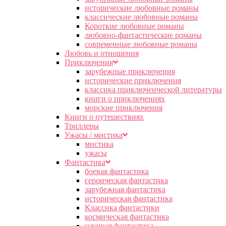
исторические любовные романы
классические любовные романы
Короткие любовные романы
любовно-фантастические романы
современные любовные романы
Любовь и отношения
Приключения
зарубежные приключения
исторические приключения
классика приключенческой литературы
книги о приключениях
морские приключения
Книги о путешествиях
Триллеры
Ужасы / мистика
мистика
ужасы
Фантастика
боевая фантастика
героическая фантастика
зарубежная фантастика
историческая фантастика
Классика фантастики
космическая фантастика
научная фантастика