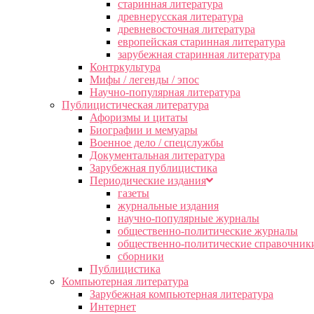
старинная литература
древнерусская литература
древневосточная литература
европейская старинная литература
зарубежная старинная литература
Контркультура
Мифы / легенды / эпос
Научно-популярная литература
Публицистическая литература
Афоризмы и цитаты
Биографии и мемуары
Военное дело / спецслужбы
Документальная литература
Зарубежная публицистика
Периодические издания
газеты
журнальные издания
научно-популярные журналы
общественно-политические журналы
общественно-политические справочник
сборники
Публицистика
Компьютерная литература
Зарубежная компьютерная литература
Интернет