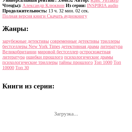
Универсальный рейтинг: 5.44852
Автор:
Крис Уитакер
Чтец(ы):
Александр Клюквин
Из серии:
INSPIRIA audio
Продолжительность:
13 ч. 32 мин. 02 сек.
Полная версия книги
Скачать аудиокнигу
Жанры:
зарубежные детективы
современные детективы
триллеры
бестселлеры New York Times
детективная драма
литература
Великобритании
мировой бестселлер
остросюжетная
литература
ошибки прошлого
психологические драмы
психологические триллеры
тайны прошлого
Топ 1000
Топ
10000
Топ 30
Книги из серии:
Загрузка...