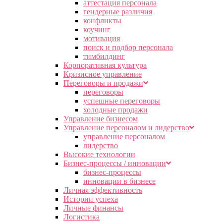
аттестация персонала
гендерные различия
конфликты
коучинг
мотивация
поиск и подбор персонала
тимбилдинг
Корпоративная культура
Кризисное управление
Переговоры и продажи
переговоры
успешные переговоры
холодные продажи
Управление бизнесом
Управление персоналом и лидерство
управление персоналом
лидерство
Высокие технологии
Бизнес-процессы / инновации
бизнес-процессы
инновации в бизнесе
Личная эффективность
Истории успеха
Личные финансы
Логистика