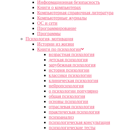
Информационная безопасность
Книги о компьютерах
Компьютерная справочная литература
Компьютерные журналы
ОС и сети
Программирование
Программы
Психология, мотивация
Истории из жизни
Книги по психологии
возрастная психология
детская психология
зарубежная психология
история психологии
классики психологии
клиническая психология
нейропсихология
о психологии популярно
общая психология
основы психологии
отраслевая психология
практическая психология
психоанализ
психологическая консультация
психологические тесты