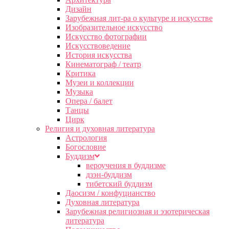
Дизайн
Зарубежная лит-ра о культуре и искусстве
Изобразительное искусство
Искусство фотографии
Искусствоведение
История искусства
Кинематограф / театр
Критика
Музеи и коллекции
Музыка
Опера / балет
Танцы
Цирк
Религия и духовная литература
Астрология
Богословие
Буддизм
вероучения в буддизме
дзэн-буддизм
тибетский буддизм
Даосизм / конфуцианство
Духовная литература
Зарубежная религиозная и эзотерическая
литература