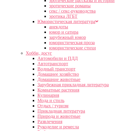
эротические рассказы и истории
эротические романы
секс / секс-руководства
эротика ЛГБТ
Юмористическая литература
анекдоты
юмор и сатира
зарубежный юмор
юмористическая проза
юмористические стихи
Хобби, досуг
Автомобили и ПДД
Автотранспорт
Водный транспорт
Домашнее хозяйство
Домашние животные
Зарубежная прикладная литература
Комнатные растения
Кулинария
Мода и стиль
Отдых / туризм
Прикладная литература
Природа и животные
Развлечения
Рукоделие и ремесла