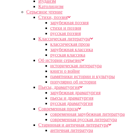
Иудаизм
Католицизм
Серьезное чтение
Cтихи, поэзия
зарубежная поэзия
стихи и поэзия
русская поэзия
Классическая литература
классическая проза
зарубежная классика
русская классика
Об истории серьезно
историческая литература
книги о войне
памятники истории и культуры
популярно об истории
Пьесы, драматургия
зарубежная драматургия
пьесы и драматургия
русская драматургия
Современная проза
современная зарубежная литература
современная русская литература
Старинная и античная литература
античная литература