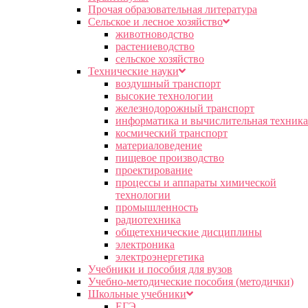
Прочая образовательная литература
Сельское и лесное хозяйство
животноводство
растениеводство
сельское хозяйство
Технические науки
воздушный транспорт
высокие технологии
железнодорожный транспорт
информатика и вычислительная техника
космический транспорт
материаловедение
пищевое производство
проектирование
процессы и аппараты химической
технологии
промышленность
радиотехника
общетехнические дисциплины
электроника
электроэнергетика
Учебники и пособия для вузов
Учебно-методические пособия (методички)
Школьные учебники
ЕГЭ