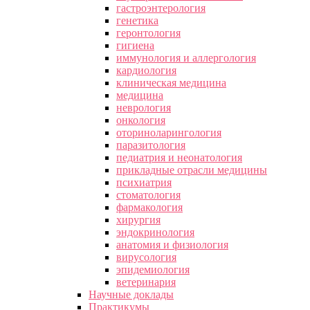
гастроэнтерология
генетика
геронтология
гигиена
иммунология и аллергология
кардиология
клиническая медицина
медицина
неврология
онкология
оториноларингология
паразитология
педиатрия и неонатология
прикладные отрасли медицины
психиатрия
стоматология
фармакология
хирургия
эндокринология
анатомия и физиология
вирусология
эпидемиология
ветеринария
Научные доклады
Практикумы