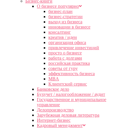
Бизнес-книги
О бизнесе популярно
бизнес-план
бизнес-стратегии
выход из бизнеса
инновации в бизнесе
консалтинг
креатив / идеи
организация офиса
привлечение инвестиций
просто о бизнесе
работа с долгами
российская практика
советы от гуру
эффективность бизнеса
MBA
Клиентский сервис
Банковское дело
Бухучет / налогообложение / аудит
Государственное и муниципальное
управление
Делопроизводство
Зарубежная деловая литература
Интернет-бизнес
Кадровый менеджмент