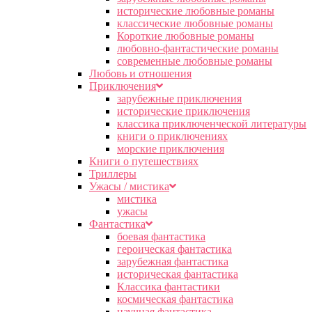
исторические любовные романы
классические любовные романы
Короткие любовные романы
любовно-фантастические романы
современные любовные романы
Любовь и отношения
Приключения
зарубежные приключения
исторические приключения
классика приключенческой литературы
книги о приключениях
морские приключения
Книги о путешествиях
Триллеры
Ужасы / мистика
мистика
ужасы
Фантастика
боевая фантастика
героическая фантастика
зарубежная фантастика
историческая фантастика
Классика фантастики
космическая фантастика
научная фантастика