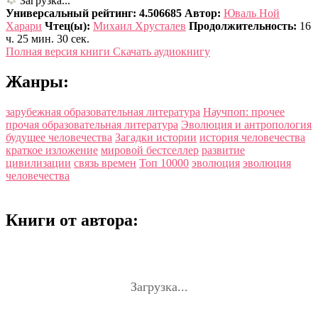
Загрузка...
Универсальный рейтинг: 4.506685
Автор:
Юваль Ной
Харари
Чтец(ы):
Михаил Хрусталев
Продолжительность:
16
ч. 25 мин. 30 сек.
Полная версия книги
Скачать аудиокнигу
Жанры:
зарубежная образовательная литература
Научпоп: прочее
прочая образовательная литература
Эволюция и антропология
будущее человечества
Загадки истории
история человечества
краткое изложение
мировой бестселлер
развитие
цивилизации
связь времен
Топ 10000
эволюция
эволюция
человечества
Книги от автора:
Загрузка...