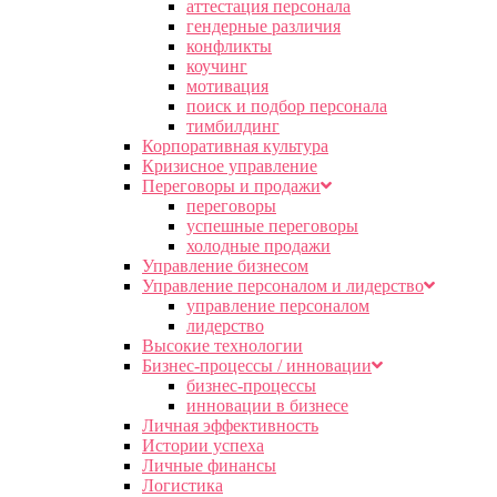
аттестация персонала
гендерные различия
конфликты
коучинг
мотивация
поиск и подбор персонала
тимбилдинг
Корпоративная культура
Кризисное управление
Переговоры и продажи
переговоры
успешные переговоры
холодные продажи
Управление бизнесом
Управление персоналом и лидерство
управление персоналом
лидерство
Высокие технологии
Бизнес-процессы / инновации
бизнес-процессы
инновации в бизнесе
Личная эффективность
Истории успеха
Личные финансы
Логистика