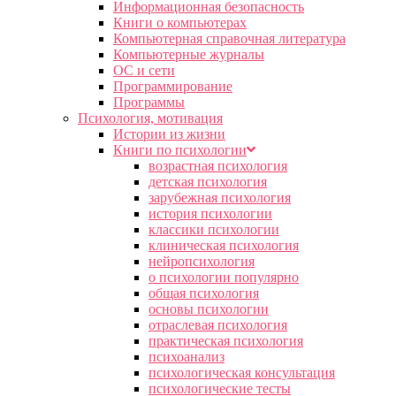
Информационная безопасность
Книги о компьютерах
Компьютерная справочная литература
Компьютерные журналы
ОС и сети
Программирование
Программы
Психология, мотивация
Истории из жизни
Книги по психологии
возрастная психология
детская психология
зарубежная психология
история психологии
классики психологии
клиническая психология
нейропсихология
о психологии популярно
общая психология
основы психологии
отраслевая психология
практическая психология
психоанализ
психологическая консультация
психологические тесты