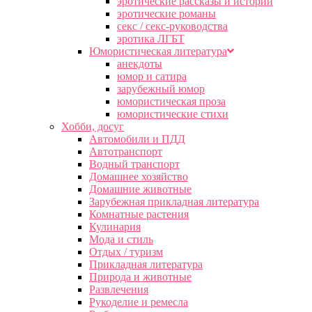
эротические рассказы и истории
эротические романы
секс / секс-руководства
эротика ЛГБТ
Юмористическая литература
анекдоты
юмор и сатира
зарубежный юмор
юмористическая проза
юмористические стихи
Хобби, досуг
Автомобили и ПДД
Автотранспорт
Водный транспорт
Домашнее хозяйство
Домашние животные
Зарубежная прикладная литература
Комнатные растения
Кулинария
Мода и стиль
Отдых / туризм
Прикладная литература
Природа и животные
Развлечения
Рукоделие и ремесла