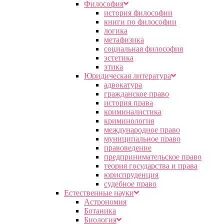
Философия
история философии
книги по философии
логика
метафизика
социальная философия
эстетика
этика
Юридическая литература
адвокатура
гражданское право
история права
криминалистика
криминология
международное право
муниципальное право
правоведение
предпринимательское право
теория государства и права
юриспруденция
судебное право
Естественные науки
Астрономия
Ботаника
Биология