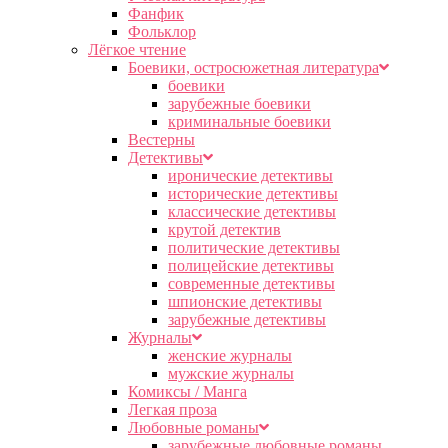
Фанфик
Фольклор
Лёгкое чтение
Боевики, остросюжетная литература
боевики
зарубежные боевики
криминальные боевики
Вестерны
Детективы
иронические детективы
исторические детективы
классические детективы
крутой детектив
политические детективы
полицейские детективы
современные детективы
шпионские детективы
зарубежные детективы
Журналы
женские журналы
мужские журналы
Комиксы / Манга
Легкая проза
Любовные романы
зарубежные любовные романы