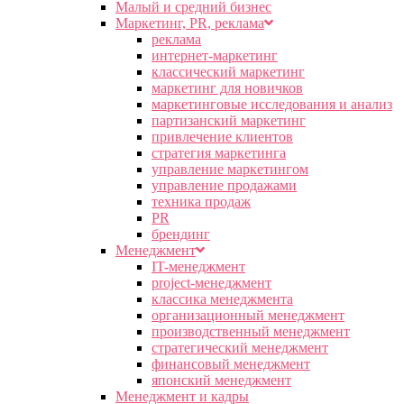
Малый и средний бизнес
Маркетинг, PR, реклама
реклама
интернет-маркетинг
классический маркетинг
маркетинг для новичков
маркетинговые исследования и анализ
партизанский маркетинг
привлечение клиентов
стратегия маркетинга
управление маркетингом
управление продажами
техника продаж
PR
брендинг
Менеджмент
IT-менеджмент
project-менеджмент
классика менеджмента
организационный менеджмент
производственный менеджмент
стратегический менеджмент
финансовый менеджмент
японский менеджмент
Менеджмент и кадры