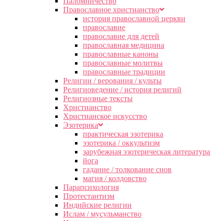
Паломничество
Православное христианство
история православной церкви
православие
православие для детей
православная медицина
православные каноны
православные молитвы
православные традиции
Религии / верования / культы
Религиоведение / история религий
Религиозные тексты
Христианство
Христианское искусство
Эзотерика
практическая эзотерика
эзотерика / оккультизм
зарубежная эзотерическая литература
йога
гадание / толкование снов
магия / колдовство
Парапсихология
Протестантизм
Индийские религии
Ислам / мусульманство