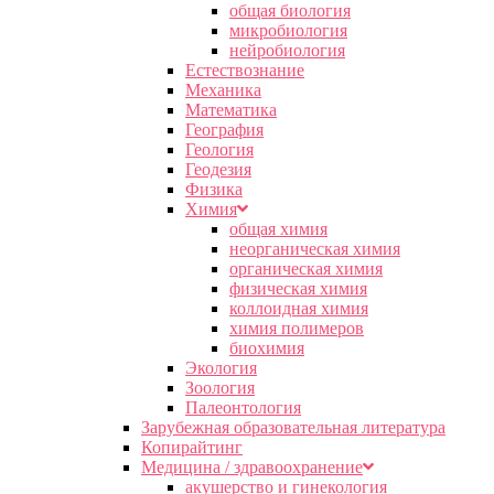
общая биология
микробиология
нейробиология
Естествознание
Механика
Математика
География
Геология
Геодезия
Физика
Химия
общая химия
неорганическая химия
органическая химия
физическая химия
коллоидная химия
химия полимеров
биохимия
Экология
Зоология
Палеонтология
Зарубежная образовательная литература
Копирайтинг
Медицина / здравоохранение
акушерство и гинекология