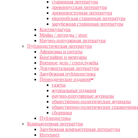
старинная литература
древнерусская литература
древневосточная литература
европейская старинная литература
зарубежная старинная литература
Контркультура
Мифы / легенды / эпос
Научно-популярная литература
Публицистическая литература
Афоризмы и цитаты
Биографии и мемуары
Военное дело / спецслужбы
Документальная литература
Зарубежная публицистика
Периодические издания
газеты
журнальные издания
научно-популярные журналы
общественно-политические журналы
общественно-политические справочник
сборники
Публицистика
Компьютерная литература
Зарубежная компьютерная литература
Интернет