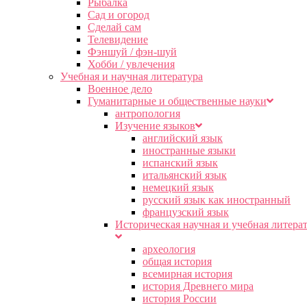
Рыбалка
Сад и огород
Сделай сам
Телевидение
Фэншуй / фэн-шуй
Хобби / увлечения
Учебная и научная литература
Военное дело
Гуманитарные и общественные науки
антропология
Изучение языков
английский язык
иностранные языки
испанский язык
итальянский язык
немецкий язык
русский язык как иностранный
французский язык
Историческая научная и учебная литера
археология
общая история
всемирная история
история Древнего мира
история России