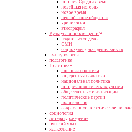
история Средних веков
новейшая история
новое время
первобытное общество
хронология
этнография
Культура и просвещение
издательское дело
СМИ
социокультурная деятельность
культурология
педагогика
Политика
внешняя политика
внутренняя политика
национальная политика
история политических учений
общественные организации
политические партии
политология
современное политическое полож
социология
литературоведение
русский язык
языкознание