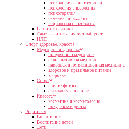
психологические тренинги
психология управления
психотерапия
семейная психология
социальная психология
Развитие психики
Саморазвитие / личностный рост
НЛП
Спорт, здоровье, красота
Медицина и здоровье
популярно о медицине
альтернативная медицина
народная и нетрадиционная медицина
здоровое и правильное питание
здоровье
Спорт
спорт / фитнес
физкультура и спорт
Красота
косметика и косметология
похудение и диеты
Родителям
Воспитание
Воспитание детей
Дети