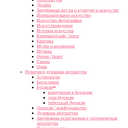
Дизайн
Зарубежная лит-ра о культуре и искусстве
Изобразительное искусство
Искусство фотографии
Искусствоведение
История искусства
Кинематограф / театр
Критика
Музеи и коллекции
Музыка
Опера / балет
Танцы
Цирк
Религия и духовная литература
Астрология
Богословие
Буддизм
вероучения в буддизме
дзэн-буддизм
тибетский буддизм
Даосизм / конфуцианство
Духовная литература
Зарубежная религиозная и эзотерическая
литература