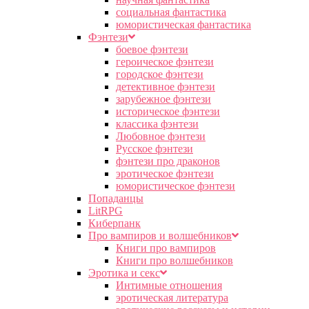
социальная фантастика
юмористическая фантастика
Фэнтези
боевое фэнтези
героическое фэнтези
городское фэнтези
детективное фэнтези
зарубежное фэнтези
историческое фэнтези
классика фэнтези
Любовное фэнтези
Русское фэнтези
фэнтези про драконов
эротическое фэнтези
юмористическое фэнтези
Попаданцы
LitRPG
Киберпанк
Про вампиров и волшебников
Книги про вампиров
Книги про волшебников
Эротика и секс
Интимные отношения
эротическая литература