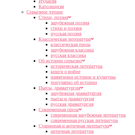
Иудаизм
Католицизм
Серьезное чтение
Cтихи, поэзия
зарубежная поэзия
стихи и поэзия
русская поэзия
Классическая литература
классическая проза
зарубежная классика
русская классика
Об истории серьезно
историческая литература
книги о войне
памятники истории и культуры
популярно об истории
Пьесы, драматургия
зарубежная драматургия
пьесы и драматургия
русская драматургия
Современная проза
современная зарубежная литература
современная русская литература
Старинная и античная литература
античная литература