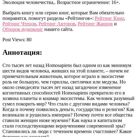
Эволюция человечества,. Возрастное ограничение: 16+.
Выбрать книгу или серию книг, которые Вам обязательно
понравятся, помогут разделы «Рейтингов»:
Рейтинг Книг
,
Рейтинг Чтецов
,
Рейтинг Авторов
,
Рейтинг Жанров
и
Обзоров аудиокниг
нашего сайта.
Post Views:
80
Аннотация:
Сто тысяч лет назад Homosapiens был одним из как минимум
шести видов человека, живших на этой планете, – ничем не
примечательным животным, которое играло в экосистеме
роль не большую, чем гориллы, светлячки или медузы. Но
около семидесяти тысяч лет назад загадочное изменение
когнитивных способностей Homosapiens превратило его в
хозяина планеты и кошмар экосистемы. Как человек разумный
сумел покорить мир? Что стало с другими видами человека?
Когда и почему появились деньги, государства и религия? Как
возникали и рушились империи? Почему почти все общества
ставили женщин ниже мужчин? Как наука и капитализм
стали господствующими вероучениями современной эры?
Становились ли люди с течением времени счастливее? Какое
будущее нас ожидает?