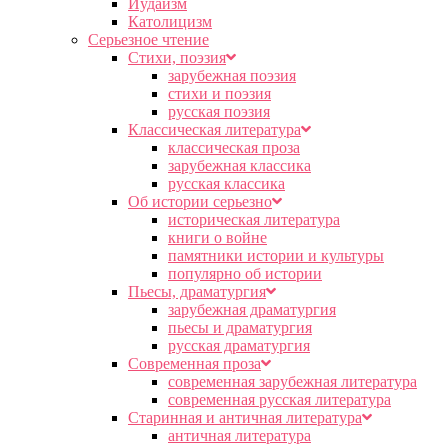
Иудаизм
Католицизм
Серьезное чтение
Cтихи, поэзия
зарубежная поэзия
стихи и поэзия
русская поэзия
Классическая литература
классическая проза
зарубежная классика
русская классика
Об истории серьезно
историческая литература
книги о войне
памятники истории и культуры
популярно об истории
Пьесы, драматургия
зарубежная драматургия
пьесы и драматургия
русская драматургия
Современная проза
современная зарубежная литература
современная русская литература
Старинная и античная литература
античная литература