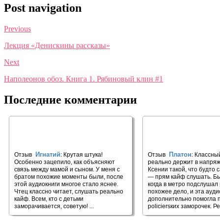
Post navigation
Previous
Лекция «Денискины рассказы»
Next
Наполеонов обоз. Книга 1. Рябиновый клин #1
Последние комментарии
🎧 Мама и сын. Как вырастить
🎧 Хищный зверь
из мальчика мужчину
Игнатий
Платон
Отзыв
: Крутая штука!
Отзыв
: Классны
Особенно зацепило, как объясняют
реально держит в напряж
связь между мамой и сыном. У меня с
Ксении такой, что будто 
братом похожие моменты были, после
— прям кайф слушать. Бы
этой аудиокниги многое стало яснее.
когда в метро подслушал
Чтец классно читает, слушать реально
похожее дело, и эта ауди
кайф. Всем, кто с детьми
дополнительно помогла 
заморачивается, советую! ...
policiersких заморочек. Ре