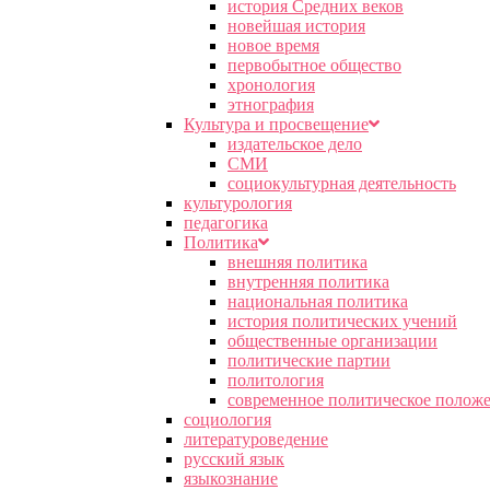
история Средних веков
новейшая история
новое время
первобытное общество
хронология
этнография
Культура и просвещение
издательское дело
СМИ
социокультурная деятельность
культурология
педагогика
Политика
внешняя политика
внутренняя политика
национальная политика
история политических учений
общественные организации
политические партии
политология
современное политическое полож
социология
литературоведение
русский язык
языкознание