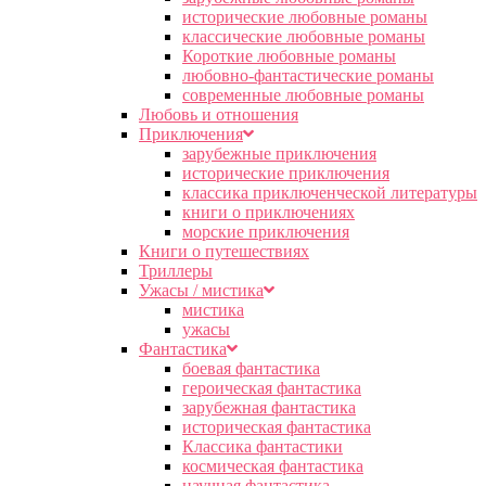
исторические любовные романы
классические любовные романы
Короткие любовные романы
любовно-фантастические романы
современные любовные романы
Любовь и отношения
Приключения
зарубежные приключения
исторические приключения
классика приключенческой литературы
книги о приключениях
морские приключения
Книги о путешествиях
Триллеры
Ужасы / мистика
мистика
ужасы
Фантастика
боевая фантастика
героическая фантастика
зарубежная фантастика
историческая фантастика
Классика фантастики
космическая фантастика
научная фантастика