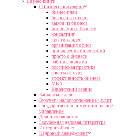
Бизнес-книги
О бизнесе популярно
бизнес-план
бизнес-стратегии
выход из бизнеса
инновации в бизнесе
консалтинг
креатив / идеи
организация офиса
привлечение инвестиций
просто о бизнесе
работа с долгами
российская практика
советы от гуру
эффективность бизнеса
MBA
Клиентский сервис
Банковское дело
Бухучет / налогообложение / аудит
Государственное и муниципальное
управление
Делопроизводство
Зарубежная деловая литература
Интернет-бизнес
Кадровый менеджмент