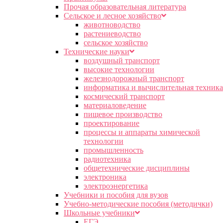
Прочая образовательная литература
Сельское и лесное хозяйство
животноводство
растениеводство
сельское хозяйство
Технические науки
воздушный транспорт
высокие технологии
железнодорожный транспорт
информатика и вычислительная техника
космический транспорт
материаловедение
пищевое производство
проектирование
процессы и аппараты химической
технологии
промышленность
радиотехника
общетехнические дисциплины
электроника
электроэнергетика
Учебники и пособия для вузов
Учебно-методические пособия (методички)
Школьные учебники
ЕГЭ