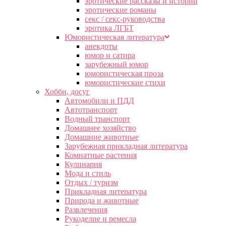
эротические рассказы и истории
эротические романы
секс / секс-руководства
эротика ЛГБТ
Юмористическая литература
анекдоты
юмор и сатира
зарубежный юмор
юмористическая проза
юмористические стихи
Хобби, досуг
Автомобили и ПДД
Автотранспорт
Водный транспорт
Домашнее хозяйство
Домашние животные
Зарубежная прикладная литература
Комнатные растения
Кулинария
Мода и стиль
Отдых / туризм
Прикладная литература
Природа и животные
Развлечения
Рукоделие и ремесла