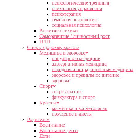
психологические тренинги
психология управления
психотерапия
семейная психология
социальная психология
Развитие психики
Саморазвитие / личностный рост
НЛП
Спорт, здоровье, красота
Медицина и здоровье
популярно о медицине
альтернативная медицина
народная и нетрадиционная медицина
здоровое и правильное питание
здоровье
Спорт
спорт / фитнес
физкультура и спорт
Красота
косметика и косметология
похудение и диеты
Родителям
Воспитание
Воспитание детей
Дети