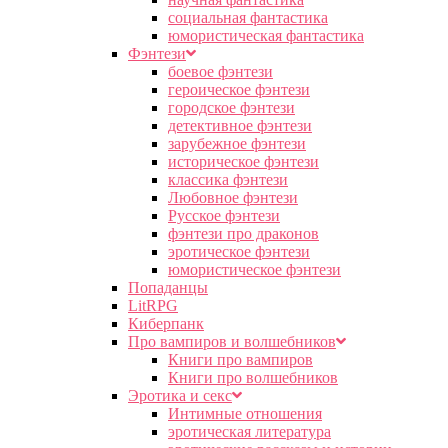
социальная фантастика
юмористическая фантастика
Фэнтези
боевое фэнтези
героическое фэнтези
городское фэнтези
детективное фэнтези
зарубежное фэнтези
историческое фэнтези
классика фэнтези
Любовное фэнтези
Русское фэнтези
фэнтези про драконов
эротическое фэнтези
юмористическое фэнтези
Попаданцы
LitRPG
Киберпанк
Про вампиров и волшебников
Книги про вампиров
Книги про волшебников
Эротика и секс
Интимные отношения
эротическая литература