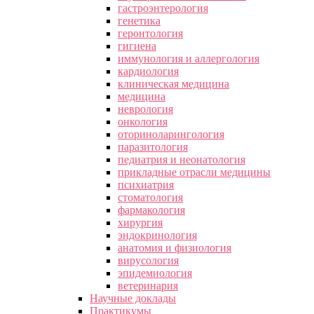
гастроэнтерология
генетика
геронтология
гигиена
иммунология и аллергология
кардиология
клиническая медицина
медицина
неврология
онкология
оториноларингология
паразитология
педиатрия и неонатология
прикладные отрасли медицины
психиатрия
стоматология
фармакология
хирургия
эндокринология
анатомия и физиология
вирусология
эпидемиология
ветеринария
Научные доклады
Практикумы