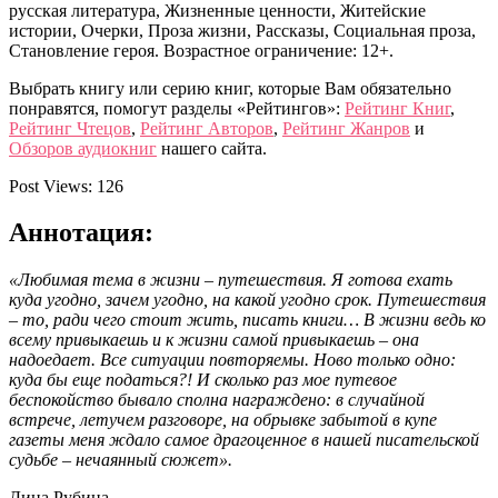
русская литература, Жизненные ценности, Житейские
истории, Очерки, Проза жизни, Рассказы, Социальная проза,
Становление героя. Возрастное ограничение: 12+.
Выбрать книгу или серию книг, которые Вам обязательно
понравятся, помогут разделы «Рейтингов»:
Рейтинг Книг
,
Рейтинг Чтецов
,
Рейтинг Авторов
,
Рейтинг Жанров
и
Обзоров аудиокниг
нашего сайта.
Post Views:
126
Аннотация:
«Любимая тема в жизни – путешествия. Я готова ехать
куда угодно, зачем угодно, на какой угодно срок. Путешествия
– то, ради чего стоит жить, писать книги… В жизни ведь ко
всему привыкаешь и к жизни самой привыкаешь – она
надоедает. Все ситуации повторяемы. Ново только одно:
куда бы еще податься?! И сколько раз мое путевое
беспокойство бывало сполна награждено: в случайной
встрече, летучем разговоре, на обрывке забытой в купе
газеты меня ждало самое драгоценное в нашей писательской
судьбе – нечаянный сюжет».
Дина Рубина