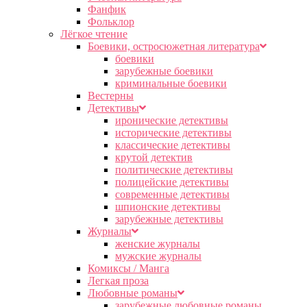
Фанфик
Фольклор
Лёгкое чтение
Боевики, остросюжетная литература
боевики
зарубежные боевики
криминальные боевики
Вестерны
Детективы
иронические детективы
исторические детективы
классические детективы
крутой детектив
политические детективы
полицейские детективы
современные детективы
шпионские детективы
зарубежные детективы
Журналы
женские журналы
мужские журналы
Комиксы / Манга
Легкая проза
Любовные романы
зарубежные любовные романы