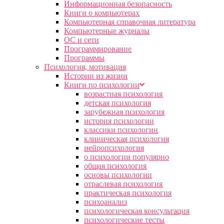
Информационная безопасность
Книги о компьютерах
Компьютерная справочная литература
Компьютерные журналы
ОС и сети
Программирование
Программы
Психология, мотивация
Истории из жизни
Книги по психологии
возрастная психология
детская психология
зарубежная психология
история психологии
классики психологии
клиническая психология
нейропсихология
о психологии популярно
общая психология
основы психологии
отраслевая психология
практическая психология
психоанализ
психологическая консультация
психологические тесты