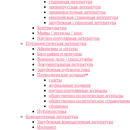
старинная литература
древнерусская литература
древневосточная литература
европейская старинная литература
зарубежная старинная литература
Контркультура
Мифы / легенды / эпос
Научно-популярная литература
Публицистическая литература
Афоризмы и цитаты
Биографии и мемуары
Военное дело / спецслужбы
Документальная литература
Зарубежная публицистика
Периодические издания
газеты
журнальные издания
научно-популярные журналы
общественно-политические журналы
общественно-политические справочник
сборники
Публицистика
Компьютерная литература
Зарубежная компьютерная литература
Интернет