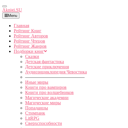
Toggle
Aknigi.SU
Navigation
Menu
Главная
Рейтинг Книг
Рейтинг Авторов
Рейтинг Чтецов
Рейтинг Жанров
Подборки книг
Сказки
Детская фантастика
Детские приключения
Аудиоэнциклопедия Чевостика
—————————————
Иные миры
Книги про вампиров
Книги про волшебников
Магические академии
Магические миры
Попаданцы
Стимпанк
LitRPG
Сверхспособности