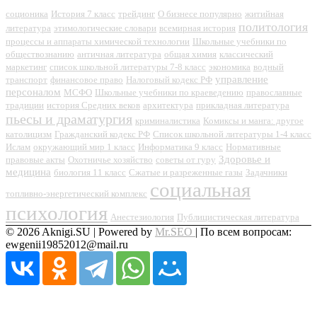
соционика
История 7 класс
трейдинг
О бизнесе популярно
житийная
политология
литература
этимологические словари
всемирная история
процессы и аппараты химической технологии
Школьные учебники по
обществознанию
античная литература
общая химия
классический
маркетинг
список школьной литературы 7-8 класс
экономика
водный
управление
транспорт
финансовое право
Налоговый кодекс РФ
персоналом
МСФО
Школьные учебники по краеведению
православные
традиции
история Средних веков
архитектура
прикладная литература
пьесы и драматургия
криминалистика
Комиксы и манга: другое
католицизм
Гражданский кодекс РФ
Список школьной литературы 1-4 класс
Ислам
окружающий мир 1 класс
Информатика 9 класс
Нормативные
Здоровье и
правовые акты
Охотничье хозяйство
советы от гуру
медицина
биология 11 класс
Сжатые и разреженные газы
Задачники
социальная
топливно-энергетический комплекс
психология
Анестезиология
Публицистическая литература
© 2026 Aknigi.SU | Powered by
Mr.SEO
| По всем вопросам:
ewgenii19852012@mail.ru