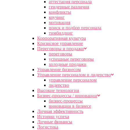
аттестация персонала
гендерные различия
конфликты
коучинг
мотивация
поиск и подбор персонала
тимбилдинг
Корпоративная культура
Кризисное управление
Переговоры и продажи
переговоры
успешные переговоры
холодные продажи
Управление бизнесом
Управление персоналом и лидерство
управление персоналом
лидерство
Высокие технологии
Бизнес-процессы / инновации
бизнес-процессы
инновации в бизнесе
Личная эффективность
Истории успеха
Личные финансы
Логистика