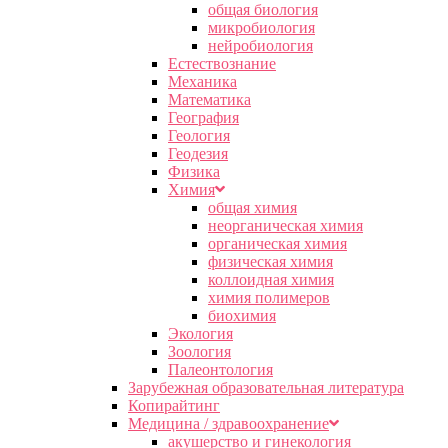
общая биология
микробиология
нейробиология
Естествознание
Механика
Математика
География
Геология
Геодезия
Физика
Химия
общая химия
неорганическая химия
органическая химия
физическая химия
коллоидная химия
химия полимеров
биохимия
Экология
Зоология
Палеонтология
Зарубежная образовательная литература
Копирайтинг
Медицина / здравоохранение
акушерство и гинекология