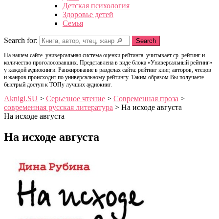
Детская психология
Здоровье детей
Семья
Search for:
Search
На нашем сайте универсальная система оценки рейтинга учитывает ср. рейтинг и
количество проголосовавших. Представлена в виде блока «Универсальный рейтинг»
у каждой аудиокниги. Ранжирование в разделах сайта: рейтинг книг, авторов, чтецов
и жанров происходит по универсальному рейтингу. Таким образом Вы получаете
быстрый доступ к ТОПу лучших аудиокниг.
Aknigi.SU
>
Серьезное чтение
>
Современная проза
>
современная русская литература
>
На исходе августа
На исходе августа
На исходе августа