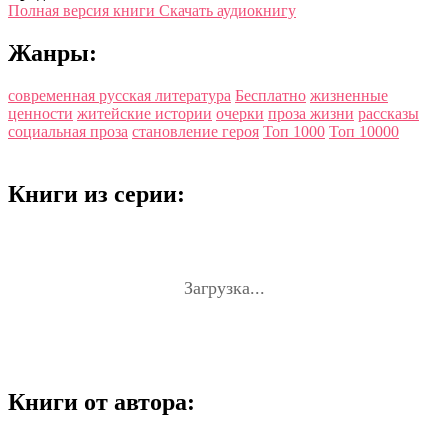
Полная версия книги
Скачать аудиокнигу
Жанры:
современная русская литература
Бесплатно
жизненные
ценности
житейские истории
очерки
проза жизни
рассказы
социальная проза
становление героя
Топ 1000
Топ 10000
Книги из серии:
Загрузка...
Книги от автора: