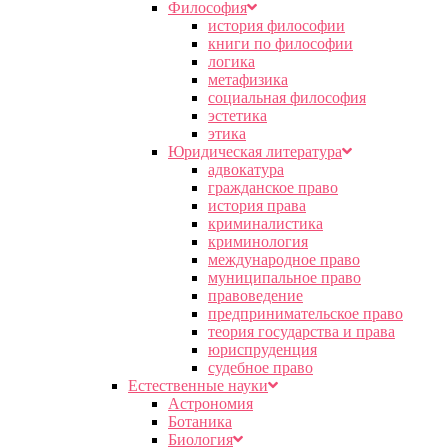
Философия
история философии
книги по философии
логика
метафизика
социальная философия
эстетика
этика
Юридическая литература
адвокатура
гражданское право
история права
криминалистика
криминология
международное право
муниципальное право
правоведение
предпринимательское право
теория государства и права
юриспруденция
судебное право
Естественные науки
Астрономия
Ботаника
Биология