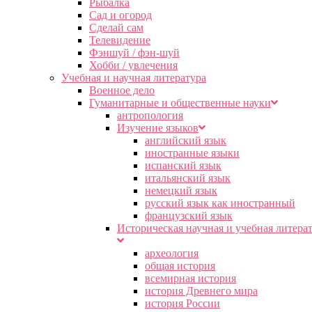
Рыбалка
Сад и огород
Сделай сам
Телевидение
Фэншуй / фэн-шуй
Хобби / увлечения
Учебная и научная литература
Военное дело
Гуманитарные и общественные науки
антропология
Изучение языков
английский язык
иностранные языки
испанский язык
итальянский язык
немецкий язык
русский язык как иностранный
французский язык
Историческая научная и учебная литера
археология
общая история
всемирная история
история Древнего мира
история России