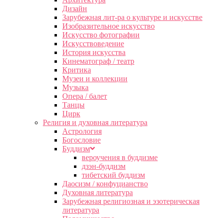
Дизайн
Зарубежная лит-ра о культуре и искусстве
Изобразительное искусство
Искусство фотографии
Искусствоведение
История искусства
Кинематограф / театр
Критика
Музеи и коллекции
Музыка
Опера / балет
Танцы
Цирк
Религия и духовная литература
Астрология
Богословие
Буддизм
вероучения в буддизме
дзэн-буддизм
тибетский буддизм
Даосизм / конфуцианство
Духовная литература
Зарубежная религиозная и эзотерическая
литература