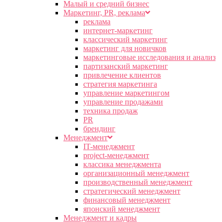
Малый и средний бизнес
Маркетинг, PR, реклама
реклама
интернет-маркетинг
классический маркетинг
маркетинг для новичков
маркетинговые исследования и анализ
партизанский маркетинг
привлечение клиентов
стратегия маркетинга
управление маркетингом
управление продажами
техника продаж
PR
брендинг
Менеджмент
IT-менеджмент
project-менеджмент
классика менеджмента
организационный менеджмент
производственный менеджмент
стратегический менеджмент
финансовый менеджмент
японский менеджмент
Менеджмент и кадры