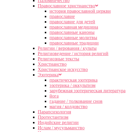
Паломничество
Православное христианство
история православной церкви
православие
православие для детей
православная медицина
православные каноны
православные молитвы
православные традиции
Религии / верования / культы
Религиоведение / история религий
Религиозные тексты
Христианство
Христианское искусство
Эзотерика
практическая эзотерика
эзотерика / оккультизм
зарубежная эзотерическая литература
йога
гадание / толкование снов
магия / колдовство
Парапсихология
Протестантизм
Индийские религии
Ислам / мусульманство