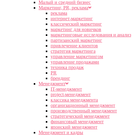
Малый и средний бизнес
Маркетинг, PR, реклама
реклама
интернет-маркетинг
классический маркетинг
маркетинг для новичков
маркетинговые исследования и анализ
партизанский маркетинг
привлечение клиентов
стратегия маркетинга
управление маркетингом
управление продажами
техника продаж
PR
брендинг
Менеджмент
IT-менеджмент
project-менеджмент
классика менеджмента
организационный менеджмент
производственный менеджмент
стратегический менеджмент
финансовый менеджмент
японский менеджмент
Менеджмент и кадры