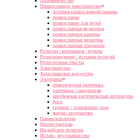
Паломничество
Православное христианство
история православной церкви
православие
православие для детей
православная медицина
православные каноны
православные молитвы
православные традиции
Религии / верования / культы
Религиоведение / история религий
Религиозные тексты
Христианство
Христианское искусство
Эзотерика
практическая эзотерика
эзотерика / оккультизм
зарубежная эзотерическая литература
йога
гадание / толкование снов
магия / колдовство
Парапсихология
Протестантизм
Индийские религии
Ислам / мусульманство