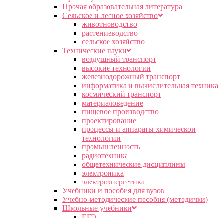
Прочая образовательная литература
Сельское и лесное хозяйство
животноводство
растениеводство
сельское хозяйство
Технические науки
воздушный транспорт
высокие технологии
железнодорожный транспорт
информатика и вычислительная техника
космический транспорт
материаловедение
пищевое производство
проектирование
процессы и аппараты химической
технологии
промышленность
радиотехника
общетехнические дисциплины
электроника
электроэнергетика
Учебники и пособия для вузов
Учебно-методические пособия (методички)
Школьные учебники
ЕГЭ