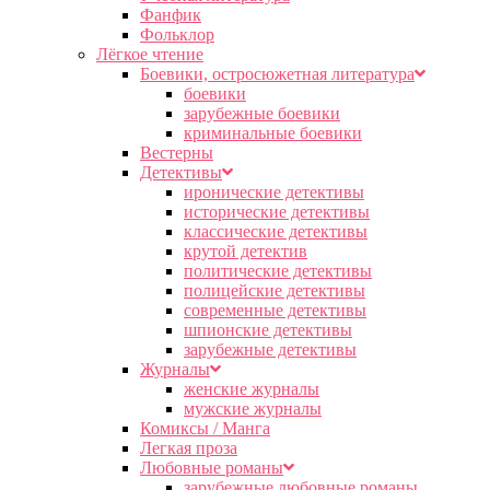
Фанфик
Фольклор
Лёгкое чтение
Боевики, остросюжетная литература
боевики
зарубежные боевики
криминальные боевики
Вестерны
Детективы
иронические детективы
исторические детективы
классические детективы
крутой детектив
политические детективы
полицейские детективы
современные детективы
шпионские детективы
зарубежные детективы
Журналы
женские журналы
мужские журналы
Комиксы / Манга
Легкая проза
Любовные романы
зарубежные любовные романы