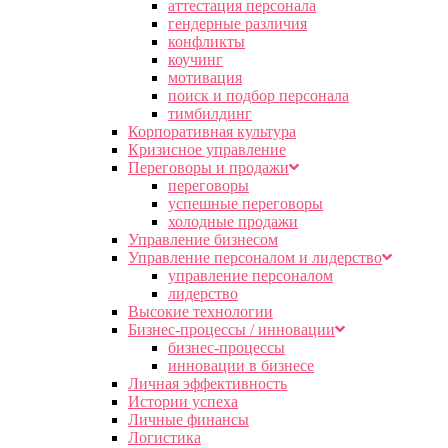
аттестация персонала
гендерные различия
конфликты
коучинг
мотивация
поиск и подбор персонала
тимбилдинг
Корпоративная культура
Кризисное управление
Переговоры и продажи
переговоры
успешные переговоры
холодные продажи
Управление бизнесом
Управление персоналом и лидерство
управление персоналом
лидерство
Высокие технологии
Бизнес-процессы / инновации
бизнес-процессы
инновации в бизнесе
Личная эффективность
Истории успеха
Личные финансы
Логистика