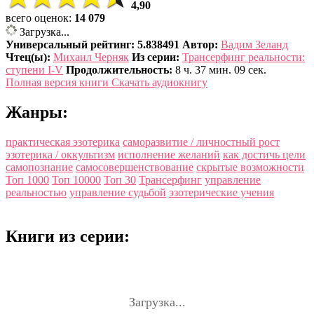
4,90
всего оценок:
14 079
Загрузка...
Универсальный рейтинг: 5.838491
Автор:
Вадим Зеланд
Чтец(ы):
Михаил Черняк
Из серии:
Трансерфинг реальности:
ступени I-V
Продолжительность:
8 ч. 37 мин. 09 сек.
Полная версия книги
Скачать аудиокнигу
Жанры:
практическая эзотерика
саморазвитие / личностный рост
эзотерика / оккультизм
исполнение желаний
как достичь цели
самопознание
самосовершенствование
скрытые возможности
Топ 1000
Топ 10000
Топ 30
Трансерфинг
управление
реальностью
управление судьбой
эзотерические учения
Книги из серии:
Загрузка...