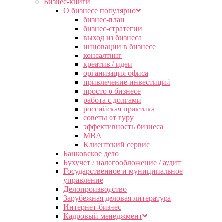
Бизнес-книги
О бизнесе популярно
бизнес-план
бизнес-стратегии
выход из бизнеса
инновации в бизнесе
консалтинг
креатив / идеи
организация офиса
привлечение инвестиций
просто о бизнесе
работа с долгами
российская практика
советы от гуру
эффективность бизнеса
MBA
Клиентский сервис
Банковское дело
Бухучет / налогообложение / аудит
Государственное и муниципальное
управление
Делопроизводство
Зарубежная деловая литература
Интернет-бизнес
Кадровый менеджмент