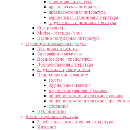
старинная литература
древнерусская литература
древневосточная литература
европейская старинная литература
зарубежная старинная литература
Контркультура
Мифы / легенды / эпос
Научно-популярная литература
Публицистическая литература
Афоризмы и цитаты
Биографии и мемуары
Военное дело / спецслужбы
Документальная литература
Зарубежная публицистика
Периодические издания
газеты
журнальные издания
научно-популярные журналы
общественно-политические журналы
общественно-политические справочник
сборники
Публицистика
Компьютерная литература
Зарубежная компьютерная литература
Интернет