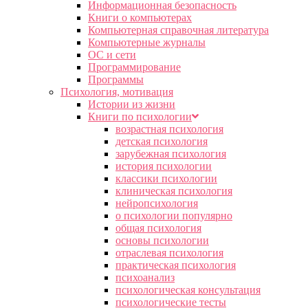
Информационная безопасность
Книги о компьютерах
Компьютерная справочная литература
Компьютерные журналы
ОС и сети
Программирование
Программы
Психология, мотивация
Истории из жизни
Книги по психологии
возрастная психология
детская психология
зарубежная психология
история психологии
классики психологии
клиническая психология
нейропсихология
о психологии популярно
общая психология
основы психологии
отраслевая психология
практическая психология
психоанализ
психологическая консультация
психологические тесты