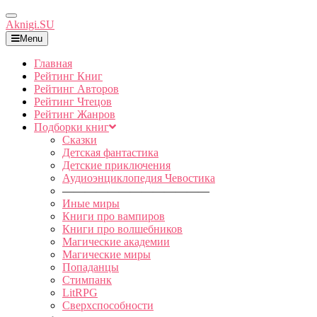
Toggle
Aknigi.SU
Navigation
Menu
Главная
Рейтинг Книг
Рейтинг Авторов
Рейтинг Чтецов
Рейтинг Жанров
Подборки книг
Сказки
Детская фантастика
Детские приключения
Аудиоэнциклопедия Чевостика
—————————————
Иные миры
Книги про вампиров
Книги про волшебников
Магические академии
Магические миры
Попаданцы
Стимпанк
LitRPG
Сверхспособности