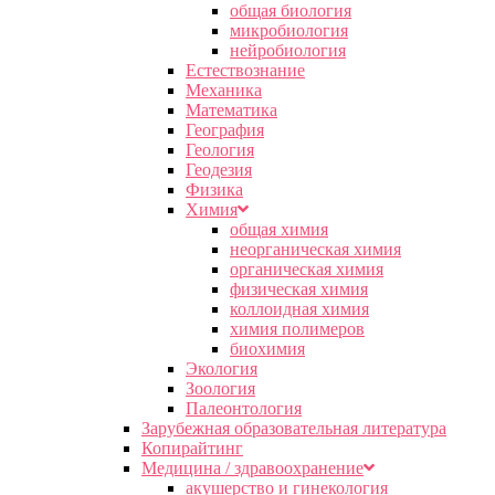
общая биология
микробиология
нейробиология
Естествознание
Механика
Математика
География
Геология
Геодезия
Физика
Химия
общая химия
неорганическая химия
органическая химия
физическая химия
коллоидная химия
химия полимеров
биохимия
Экология
Зоология
Палеонтология
Зарубежная образовательная литература
Копирайтинг
Медицина / здравоохранение
акушерство и гинекология