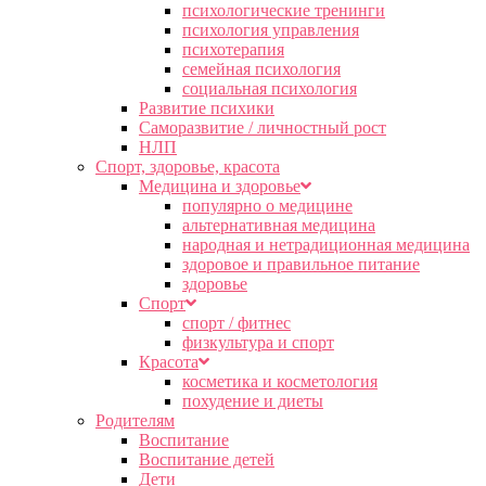
психологические тренинги
психология управления
психотерапия
семейная психология
социальная психология
Развитие психики
Саморазвитие / личностный рост
НЛП
Спорт, здоровье, красота
Медицина и здоровье
популярно о медицине
альтернативная медицина
народная и нетрадиционная медицина
здоровое и правильное питание
здоровье
Спорт
спорт / фитнес
физкультура и спорт
Красота
косметика и косметология
похудение и диеты
Родителям
Воспитание
Воспитание детей
Дети