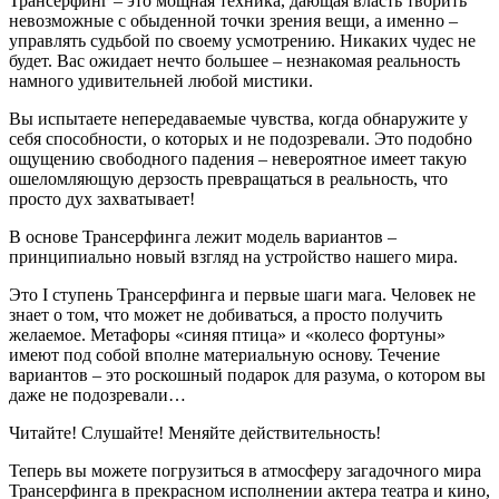
Трансерфинг – это мощная техника, дающая власть творить
невозможные с обыденной точки зрения вещи, а именно –
управлять судьбой по своему усмотрению. Никаких чудес не
будет. Вас ожидает нечто большее – незнакомая реальность
намного удивительней любой мистики.
Вы испытаете непередаваемые чувства, когда обнаружите у
себя способности, о которых и не подозревали. Это подобно
ощущению свободного падения – невероятное имеет такую
ошеломляющую дерзость превращаться в реальность, что
просто дух захватывает!
В основе Трансерфинга лежит модель вариантов –
принципиально новый взгляд на устройство нашего мира.
Это I ступень Трансерфинга и первые шаги мага. Человек не
знает о том, что может не добиваться, а просто получить
желаемое. Метафоры «синяя птица» и «колесо фортуны»
имеют под собой вполне материальную основу. Течение
вариантов – это роскошный подарок для разума, о котором вы
даже не подозревали…
Читайте! Слушайте! Меняйте действительность!
Теперь вы можете погрузиться в атмосферу загадочного мира
Трансерфинга в прекрасном исполнении актера театра и кино,