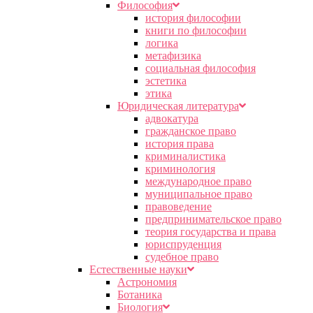
Философия
история философии
книги по философии
логика
метафизика
социальная философия
эстетика
этика
Юридическая литература
адвокатура
гражданское право
история права
криминалистика
криминология
международное право
муниципальное право
правоведение
предпринимательское право
теория государства и права
юриспруденция
судебное право
Естественные науки
Астрономия
Ботаника
Биология