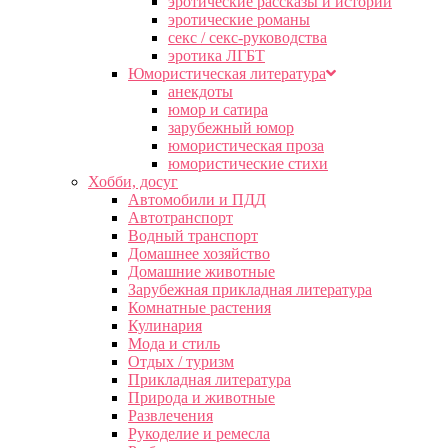
эротические рассказы и истории
эротические романы
секс / секс-руководства
эротика ЛГБТ
Юмористическая литература
анекдоты
юмор и сатира
зарубежный юмор
юмористическая проза
юмористические стихи
Хобби, досуг
Автомобили и ПДД
Автотранспорт
Водный транспорт
Домашнее хозяйство
Домашние животные
Зарубежная прикладная литература
Комнатные растения
Кулинария
Мода и стиль
Отдых / туризм
Прикладная литература
Природа и животные
Развлечения
Рукоделие и ремесла