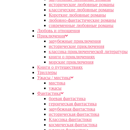
исторические любовные романы
классические любовные романы
Короткие любовные романы
любовно-фантастические романы
современные любовные романы
Любовь и отношения
Приключения
зарубежные приключения
исторические приключения
классика приключенческой литературы
книги о приключениях
морские приключения
Книги о путешествиях
Триллеры
Ужасы / мистика
мистика
ужасы
Фантастика
боевая фантастика
героическая фантастика
зарубежная фантастика
историческая фантастика
Классика фантастики
космическая фантастика
научная фантастика