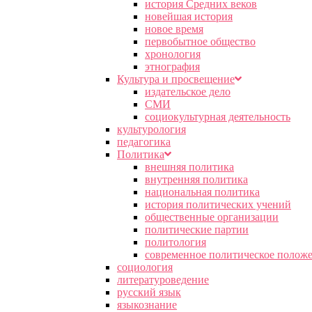
история Средних веков
новейшая история
новое время
первобытное общество
хронология
этнография
Культура и просвещение
издательское дело
СМИ
социокультурная деятельность
культурология
педагогика
Политика
внешняя политика
внутренняя политика
национальная политика
история политических учений
общественные организации
политические партии
политология
современное политическое полож
социология
литературоведение
русский язык
языкознание