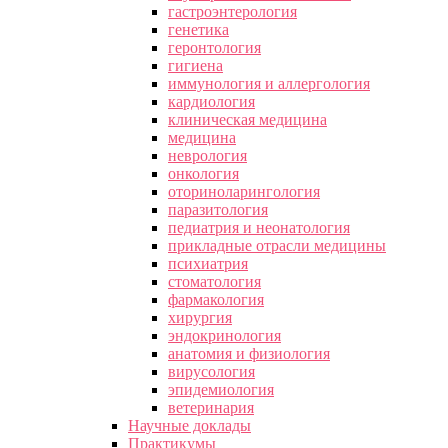
гастроэнтерология
генетика
геронтология
гигиена
иммунология и аллергология
кардиология
клиническая медицина
медицина
неврология
онкология
оториноларингология
паразитология
педиатрия и неонатология
прикладные отрасли медицины
психиатрия
стоматология
фармакология
хирургия
эндокринология
анатомия и физиология
вирусология
эпидемиология
ветеринария
Научные доклады
Практикумы