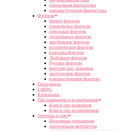
социальная фантастика
юмористическая фантастика
Фэнтези
боевое фэнтези
героическое фэнтези
городское фэнтези
детективное фэнтези
зарубежное фэнтези
историческое фэнтези
классика фэнтези
Любовное фэнтези
Русское фэнтези
фэнтези про драконов
эротическое фэнтези
юмористическое фэнтези
Попаданцы
LitRPG
Киберпанк
Про вампиров и волшебников
Книги про вампиров
Книги про волшебников
Эротика и секс
Интимные отношения
эротическая литература