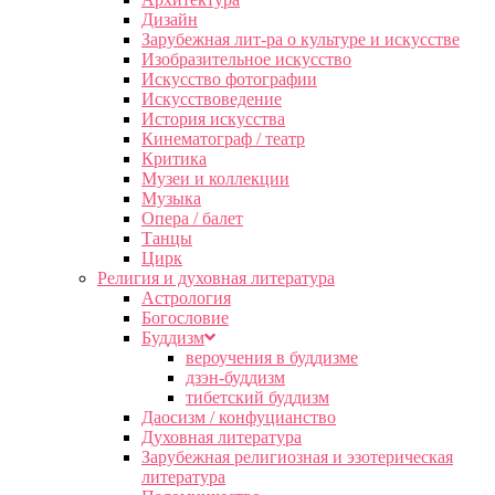
Дизайн
Зарубежная лит-ра о культуре и искусстве
Изобразительное искусство
Искусство фотографии
Искусствоведение
История искусства
Кинематограф / театр
Критика
Музеи и коллекции
Музыка
Опера / балет
Танцы
Цирк
Религия и духовная литература
Астрология
Богословие
Буддизм
вероучения в буддизме
дзэн-буддизм
тибетский буддизм
Даосизм / конфуцианство
Духовная литература
Зарубежная религиозная и эзотерическая
литература