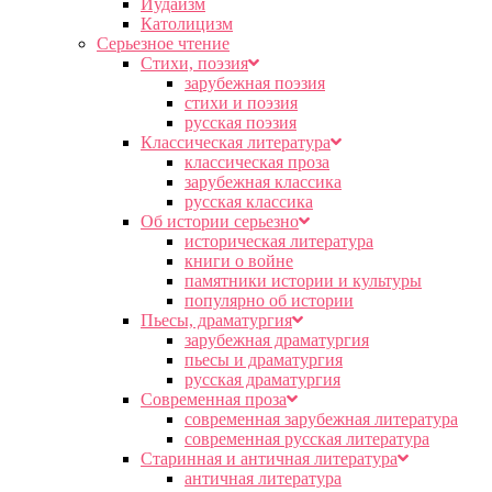
Иудаизм
Католицизм
Серьезное чтение
Cтихи, поэзия
зарубежная поэзия
стихи и поэзия
русская поэзия
Классическая литература
классическая проза
зарубежная классика
русская классика
Об истории серьезно
историческая литература
книги о войне
памятники истории и культуры
популярно об истории
Пьесы, драматургия
зарубежная драматургия
пьесы и драматургия
русская драматургия
Современная проза
современная зарубежная литература
современная русская литература
Старинная и античная литература
античная литература