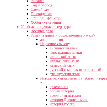
Рыбалка
Сад и огород
Сделай сам
Телевидение
Фэншуй / фэн-шуй
Хобби / увлечения
Учебная и научная литература
Военное дело
Гуманитарные и общественные науки
антропология
Изучение языков
английский язык
иностранные языки
испанский язык
итальянский язык
немецкий язык
русский язык как иностранный
французский язык
Историческая научная и учебная литера
археология
общая история
всемирная история
история Древнего мира
история России