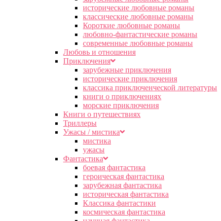
исторические любовные романы
классические любовные романы
Короткие любовные романы
любовно-фантастические романы
современные любовные романы
Любовь и отношения
Приключения
зарубежные приключения
исторические приключения
классика приключенческой литературы
книги о приключениях
морские приключения
Книги о путешествиях
Триллеры
Ужасы / мистика
мистика
ужасы
Фантастика
боевая фантастика
героическая фантастика
зарубежная фантастика
историческая фантастика
Классика фантастики
космическая фантастика
научная фантастика