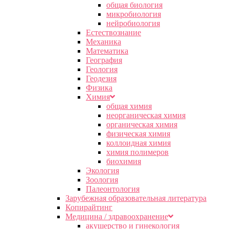
общая биология
микробиология
нейробиология
Естествознание
Механика
Математика
География
Геология
Геодезия
Физика
Химия
общая химия
неорганическая химия
органическая химия
физическая химия
коллоидная химия
химия полимеров
биохимия
Экология
Зоология
Палеонтология
Зарубежная образовательная литература
Копирайтинг
Медицина / здравоохранение
акушерство и гинекология