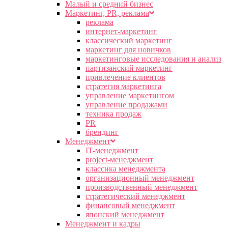
Малый и средний бизнес
Маркетинг, PR, реклама
реклама
интернет-маркетинг
классический маркетинг
маркетинг для новичков
маркетинговые исследования и анализ
партизанский маркетинг
привлечение клиентов
стратегия маркетинга
управление маркетингом
управление продажами
техника продаж
PR
брендинг
Менеджмент
IT-менеджмент
project-менеджмент
классика менеджмента
организационный менеджмент
производственный менеджмент
стратегический менеджмент
финансовый менеджмент
японский менеджмент
Менеджмент и кадры