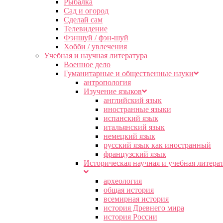
Рыбалка
Сад и огород
Сделай сам
Телевидение
Фэншуй / фэн-шуй
Хобби / увлечения
Учебная и научная литература
Военное дело
Гуманитарные и общественные науки
антропология
Изучение языков
английский язык
иностранные языки
испанский язык
итальянский язык
немецкий язык
русский язык как иностранный
французский язык
Историческая научная и учебная литера
археология
общая история
всемирная история
история Древнего мира
история России