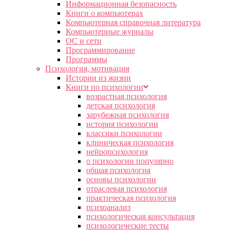
Информационная безопасность
Книги о компьютерах
Компьютерная справочная литература
Компьютерные журналы
ОС и сети
Программирование
Программы
Психология, мотивация
Истории из жизни
Книги по психологии
возрастная психология
детская психология
зарубежная психология
история психологии
классики психологии
клиническая психология
нейропсихология
о психологии популярно
общая психология
основы психологии
отраслевая психология
практическая психология
психоанализ
психологическая консультация
психологические тесты