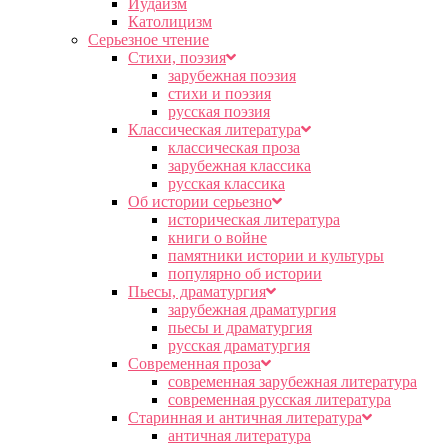
Иудаизм
Католицизм
Серьезное чтение
Cтихи, поэзия
зарубежная поэзия
стихи и поэзия
русская поэзия
Классическая литература
классическая проза
зарубежная классика
русская классика
Об истории серьезно
историческая литература
книги о войне
памятники истории и культуры
популярно об истории
Пьесы, драматургия
зарубежная драматургия
пьесы и драматургия
русская драматургия
Современная проза
современная зарубежная литература
современная русская литература
Старинная и античная литература
античная литература