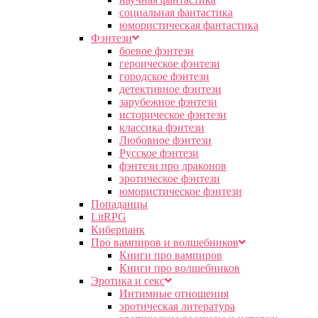
социальная фантастика
юмористическая фантастика
Фэнтези
боевое фэнтези
героическое фэнтези
городское фэнтези
детективное фэнтези
зарубежное фэнтези
историческое фэнтези
классика фэнтези
Любовное фэнтези
Русское фэнтези
фэнтези про драконов
эротическое фэнтези
юмористическое фэнтези
Попаданцы
LitRPG
Киберпанк
Про вампиров и волшебников
Книги про вампиров
Книги про волшебников
Эротика и секс
Интимные отношения
эротическая литература