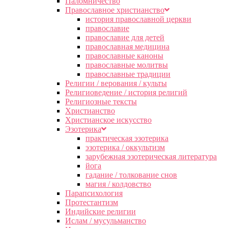
Паломничество
Православное христианство
история православной церкви
православие
православие для детей
православная медицина
православные каноны
православные молитвы
православные традиции
Религии / верования / культы
Религиоведение / история религий
Религиозные тексты
Христианство
Христианское искусство
Эзотерика
практическая эзотерика
эзотерика / оккультизм
зарубежная эзотерическая литература
йога
гадание / толкование снов
магия / колдовство
Парапсихология
Протестантизм
Индийские религии
Ислам / мусульманство