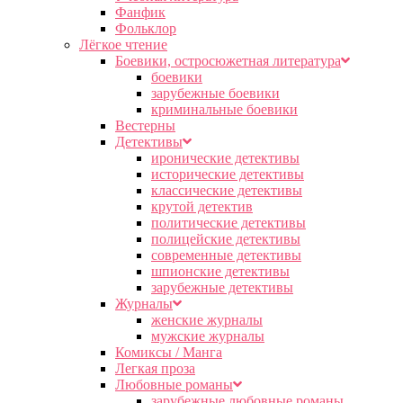
Фанфик
Фольклор
Лёгкое чтение
Боевики, остросюжетная литература
боевики
зарубежные боевики
криминальные боевики
Вестерны
Детективы
иронические детективы
исторические детективы
классические детективы
крутой детектив
политические детективы
полицейские детективы
современные детективы
шпионские детективы
зарубежные детективы
Журналы
женские журналы
мужские журналы
Комиксы / Манга
Легкая проза
Любовные романы
зарубежные любовные романы