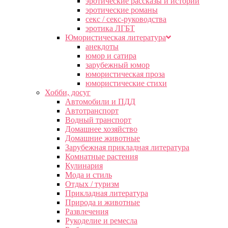
эротические рассказы и истории
эротические романы
секс / секс-руководства
эротика ЛГБТ
Юмористическая литература
анекдоты
юмор и сатира
зарубежный юмор
юмористическая проза
юмористические стихи
Хобби, досуг
Автомобили и ПДД
Автотранспорт
Водный транспорт
Домашнее хозяйство
Домашние животные
Зарубежная прикладная литература
Комнатные растения
Кулинария
Мода и стиль
Отдых / туризм
Прикладная литература
Природа и животные
Развлечения
Рукоделие и ремесла