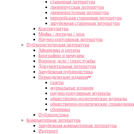
старинная литература
древнерусская литература
древневосточная литература
европейская старинная литература
зарубежная старинная литература
Контркультура
Мифы / легенды / эпос
Научно-популярная литература
Публицистическая литература
Афоризмы и цитаты
Биографии и мемуары
Военное дело / спецслужбы
Документальная литература
Зарубежная публицистика
Периодические издания
газеты
журнальные издания
научно-популярные журналы
общественно-политические журналы
общественно-политические справочник
сборники
Публицистика
Компьютерная литература
Зарубежная компьютерная литература
Интернет