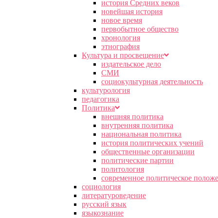
история Средних веков
новейшая история
новое время
первобытное общество
хронология
этнография
Культура и просвещение
издательское дело
СМИ
социокультурная деятельность
культурология
педагогика
Политика
внешняя политика
внутренняя политика
национальная политика
история политических учений
общественные организации
политические партии
политология
современное политическое полож
социология
литературоведение
русский язык
языкознание