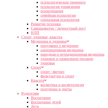
психологические тренинги
психология управления
психотерапия
семейная психология
социальная психология
Развитие психики
Саморазвитие / личностный рост
НЛП
Спорт, здоровье, красота
Медицина и здоровье
популярно о медицине
альтернативная медицина
народная и нетрадиционная медицина
здоровое и правильное питание
здоровье
Спорт
спорт / фитнес
физкультура и спорт
Красота
косметика и косметология
похудение и диеты
Родителям
Воспитание
Воспитание детей
Дети