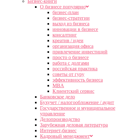
Бизнес-книги
О бизнесе популярно
бизнес-план
бизнес-стратегии
выход из бизнеса
инновации в бизнесе
консалтинг
креатив / идеи
организация офиса
привлечение инвестиций
просто о бизнесе
работа с долгами
российская практика
советы от гуру
эффективность бизнеса
MBA
Клиентский сервис
Банковское дело
Бухучет / налогообложение / аудит
Государственное и муниципальное
управление
Делопроизводство
Зарубежная деловая литература
Интернет-бизнес
Кадровый менеджмент