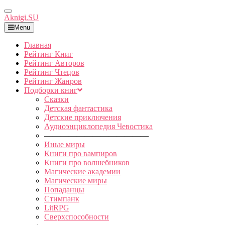
Toggle
Aknigi.SU
Navigation
Menu
Главная
Рейтинг Книг
Рейтинг Авторов
Рейтинг Чтецов
Рейтинг Жанров
Подборки книг
Сказки
Детская фантастика
Детские приключения
Аудиоэнциклопедия Чевостика
—————————————
Иные миры
Книги про вампиров
Книги про волшебников
Магические академии
Магические миры
Попаданцы
Стимпанк
LitRPG
Сверхспособности