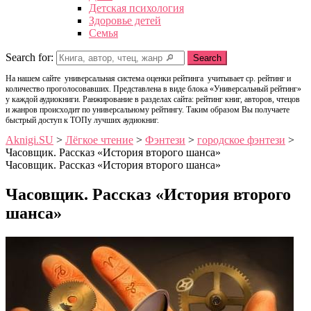
Детская психология
Здоровье детей
Семья
Search for:
Search
На нашем сайте универсальная система оценки рейтинга учитывает ср. рейтинг и
количество проголосовавших. Представлена в виде блока «Универсальный рейтинг»
у каждой аудиокниги. Ранжирование в разделах сайта: рейтинг книг, авторов, чтецов
и жанров происходит по универсальному рейтингу. Таким образом Вы получаете
быстрый доступ к ТОПу лучших аудиокниг.
Aknigi.SU
>
Лёгкое чтение
>
Фэнтези
>
городское фэнтези
>
Часовщик. Рассказ «История второго шанса»
Часовщик. Рассказ «История второго шанса»
Часовщик. Рассказ «История второго
шанса»