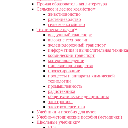
Прочая образовательная литература
Сельское и лесное хозяйство
животноводство
растениеводство
сельское хозяйство
Технические науки
воздушный транспорт
высокие технологии
железнодорожный транспорт
информатика и вычислительная техника
космический транспорт
материаловедение
пищевое производство
проектирование
процессы и аппараты химической
технологии
промышленность
радиотехника
общетехнические дисциплины
электроника
электроэнергетика
Учебники и пособия для вузов
Учебно-методические пособия (методички)
Школьные учебники
ЕГЭ