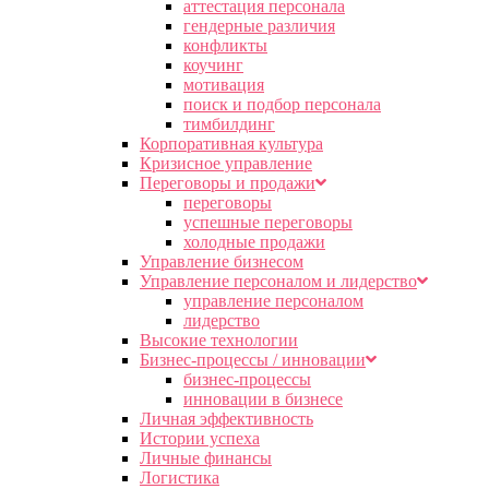
аттестация персонала
гендерные различия
конфликты
коучинг
мотивация
поиск и подбор персонала
тимбилдинг
Корпоративная культура
Кризисное управление
Переговоры и продажи
переговоры
успешные переговоры
холодные продажи
Управление бизнесом
Управление персоналом и лидерство
управление персоналом
лидерство
Высокие технологии
Бизнес-процессы / инновации
бизнес-процессы
инновации в бизнесе
Личная эффективность
Истории успеха
Личные финансы
Логистика