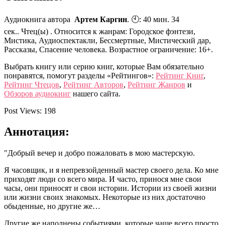
Аудиокнига автора
Артем Каргин
. 🕙: 40 мин. 34
сек.. Чтец(ы) . Относится к жанрам: Городское фэнтези,
Мистика, Аудиоспектакли, Бессмертные, Мистический дар,
Рассказы, Спасение человека. Возрастное ограничение: 16+.
Выбрать книгу или серию книг, которые Вам обязательно
понравятся, помогут разделы «Рейтингов»:
Рейтинг Книг
,
Рейтинг Чтецов
,
Рейтинг Авторов
,
Рейтинг Жанров
и
Обзоров аудиокниг
нашего сайта.
Post Views:
198
Аннотация:
"Добрый вечер и добро пожаловать в мою мастерскую.
Я часовщик, и я непревзойденный мастер своего дела. Ко мне
приходят люди со всего мира. И часто, принося мне свои
часы, они приносят и свои истории. Истории из своей жизни
или жизни своих знакомых. Некоторые из них достаточно
обыденные, но другие же…
Другие же наполнены событиями, которые чаще всего просто