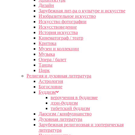
Дизайн
Зарубежная лит-ра о культуре и искусстве
Изобразительное искусство
Искусство фотографии
Искусствоведение
История искусства
Кинематограф / театр
Критика
Музеи и коллекции
Музыка
Опера / балет
Танцы
Цирк
Религия и духовная литература
Астрология
Богословие
Буддизм
вероучения в буддизме
дзэн-буддизм
тибетский буддизм
Даосизм / конфуцианство
Духовная литература
Зарубежная религиозная и эзотерическая
литература