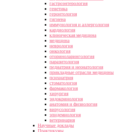
гастроэнтерология
генетика
геронтология
гигиена
иммунология и аллергология
кардиология
клиническая медицина
медицина
неврология
онкология
оториноларингология
паразитология
педиатрия и неонатология
прикладные отрасли медицины
психиатрия
стоматология
фармакология
хирургия
эндокринология
анатомия и физиология
вирусология
эпидемиология
ветеринария
Научные доклады
Практикумы