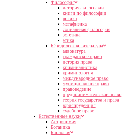
Философия
история философии
книги по философии
логика
метафизика
социальная философия
эстетика
этика
Юридическая литература
адвокатура
гражданское право
история права
криминалистика
криминология
международное право
муниципальное право
правоведение
предпринимательское право
теория государства и права
юриспруденция
судебное право
Естественные науки
Астрономия
Ботаника
Биология