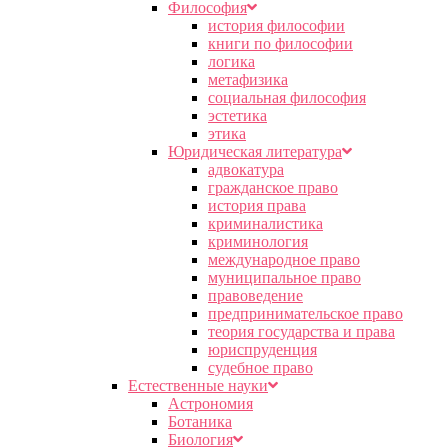
Философия
история философии
книги по философии
логика
метафизика
социальная философия
эстетика
этика
Юридическая литература
адвокатура
гражданское право
история права
криминалистика
криминология
международное право
муниципальное право
правоведение
предпринимательское право
теория государства и права
юриспруденция
судебное право
Естественные науки
Астрономия
Ботаника
Биология