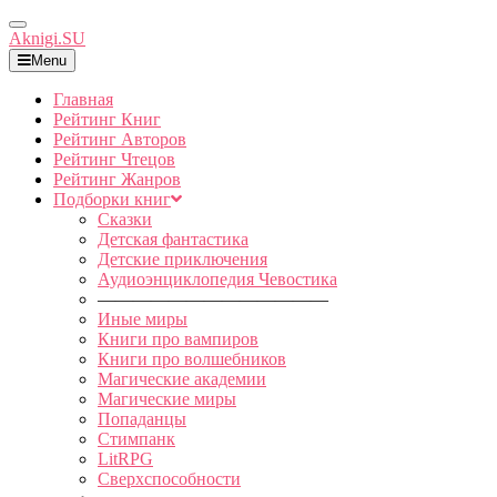
Toggle
Aknigi.SU
Navigation
Menu
Главная
Рейтинг Книг
Рейтинг Авторов
Рейтинг Чтецов
Рейтинг Жанров
Подборки книг
Сказки
Детская фантастика
Детские приключения
Аудиоэнциклопедия Чевостика
—————————————
Иные миры
Книги про вампиров
Книги про волшебников
Магические академии
Магические миры
Попаданцы
Стимпанк
LitRPG
Сверхспособности