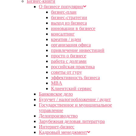
Бизнес-книги
О бизнесе популярно
бизнес-план
бизнес-стратегии
выход из бизнеса
инновации в бизнесе
консалтинг
креатив / идеи
организация офиса
привлечение инвестиций
просто о бизнесе
работа с долгами
российская практика
советы от гуру
эффективность бизнеса
MBA
Клиентский сервис
Банковское дело
Бухучет / налогообложение / аудит
Государственное и муниципальное
управление
Делопроизводство
Зарубежная деловая литература
Интернет-бизнес
Кадровый менеджмент