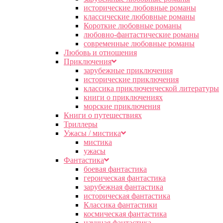
исторические любовные романы
классические любовные романы
Короткие любовные романы
любовно-фантастические романы
современные любовные романы
Любовь и отношения
Приключения
зарубежные приключения
исторические приключения
классика приключенческой литературы
книги о приключениях
морские приключения
Книги о путешествиях
Триллеры
Ужасы / мистика
мистика
ужасы
Фантастика
боевая фантастика
героическая фантастика
зарубежная фантастика
историческая фантастика
Классика фантастики
космическая фантастика
научная фантастика