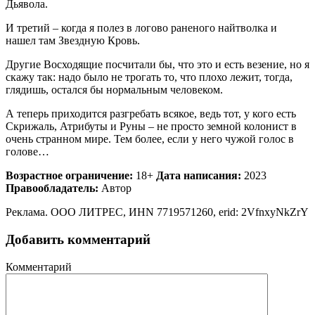
Дьявола.
И третий – когда я полез в логово раненого найтволка и
нашел там Звездную Кровь.
Другие Восходящие посчитали бы, что это и есть везение, но я
скажу так: надо было не трогать то, что плохо лежит, тогда,
глядишь, остался бы нормальным человеком.
А теперь приходится разгребать всякое, ведь тот, у кого есть
Скрижаль, Атрибуты и Руны – не просто земной колонист в
очень странном мире. Тем более, если у него чужой голос в
голове…
Возрастное ограничение:
18+
Дата написания:
2023
Правообладатель:
Автор
Реклама. ООО ЛИТРЕС, ИНN 7719571260, erid: 2VfnxyNkZrY
Добавить комментарий
Комментарий