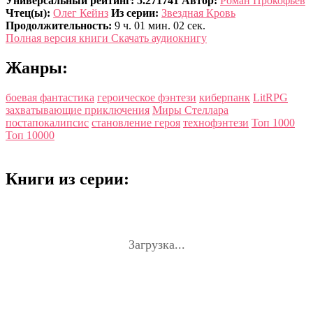
Универсальный рейтинг: 5.271741
Автор:
Роман Прокофьев
Чтец(ы):
Олег Кейнз
Из серии:
Звездная Кровь
Продолжительность:
9 ч. 01 мин. 02 сек.
Полная версия книги
Скачать аудиокнигу
Жанры:
боевая фантастика
героическое фэнтези
киберпанк
LitRPG
захватывающие приключения
Миры Стеллара
постапокалипсис
становление героя
технофэнтези
Топ 1000
Топ 10000
Книги из серии:
Загрузка...