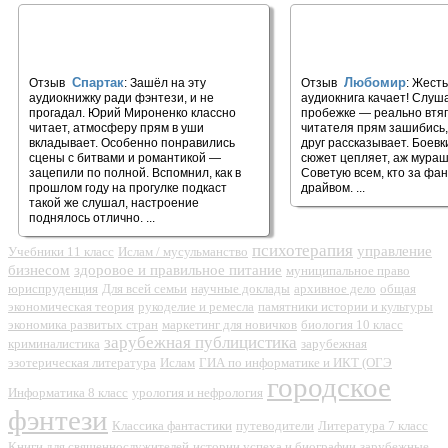
🎧 Ежевика в долине #1
🎧 Знак чудовища #1
Спартак
Любомир
Отзыв
: Зашёл на эту
Отзыв
: Жесть
аудиокнижку ради фэнтези, и не
аудиокнига качает! Слуш
прогадал. Юрий Мироненко классно
пробежке — реально втяги
читает, атмосферу прям в уши
читателя прям зашибись,
вкладывает. Особенно понравились
друг рассказывает. Боевк
сцены с битвами и романтикой —
сюжет цепляет, аж мураш
зацепили по полной. Вспомнил, как в
Советую всем, кто за фан
прошлом году на прогулке подкаст
драйвом. ...
такой же слушал, настроение
поднялось отлично. ...
психотерапия
управление
Учебники 11 класс
Ислам / мусульманство
бизнесом
здоровое и правильное питание
муниципальное право
юриспруденция
Для всей семьи
научные доклады
архивное дело
общая
экономическая теория
рукоделие и ремесла
памятники истории и культуры
экономика развитых стран
маркетинг для новичков
биология 10 класс
зарубежная публицистика
криминалистика
зарубежная
эзотерическая литература
Ислам
ГИА по информатике и ИКТ (ОГЭ
городское
Информатика 8 класс
урология и нефрология
фэнтези
Классика фантастики
путеводители
Литература 7 класс
Книги для священнослужителей
истории успеха и биографии
зарубежные