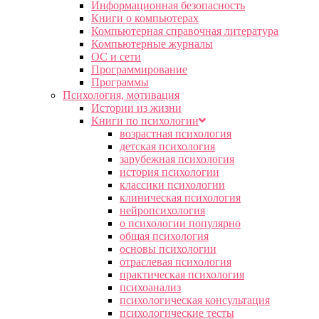
Информационная безопасность
Книги о компьютерах
Компьютерная справочная литература
Компьютерные журналы
ОС и сети
Программирование
Программы
Психология, мотивация
Истории из жизни
Книги по психологии
возрастная психология
детская психология
зарубежная психология
история психологии
классики психологии
клиническая психология
нейропсихология
о психологии популярно
общая психология
основы психологии
отраслевая психология
практическая психология
психоанализ
психологическая консультация
психологические тесты