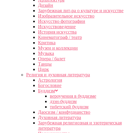
Дизайн
Зарубежная лит-ра о культуре и искусстве
Изобразительное искусство
Искусство фотографии
Искусствоведение
История искусства
Кинематограф / театр
Критика
Музеи и коллекции
Музыка
Опера / балет
Танцы
Цирк
Религия и духовная литература
Астрология
Богословие
Буддизм
вероучения в буддизме
дзэн-буддизм
тибетский буддизм
Даосизм / конфуцианство
Духовная литература
Зарубежная религиозная и эзотерическая
литература