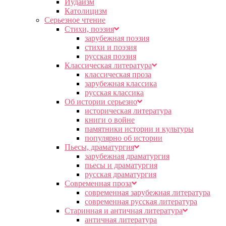
Иудаизм
Католицизм
Серьезное чтение
Cтихи, поэзия
зарубежная поэзия
стихи и поэзия
русская поэзия
Классическая литература
классическая проза
зарубежная классика
русская классика
Об истории серьезно
историческая литература
книги о войне
памятники истории и культуры
популярно об истории
Пьесы, драматургия
зарубежная драматургия
пьесы и драматургия
русская драматургия
Современная проза
современная зарубежная литература
современная русская литература
Старинная и античная литература
античная литература