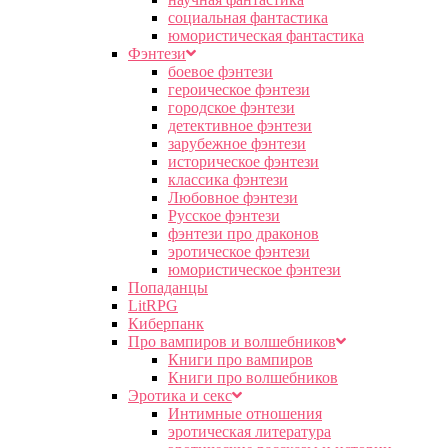
социальная фантастика
юмористическая фантастика
Фэнтези
боевое фэнтези
героическое фэнтези
городское фэнтези
детективное фэнтези
зарубежное фэнтези
историческое фэнтези
классика фэнтези
Любовное фэнтези
Русское фэнтези
фэнтези про драконов
эротическое фэнтези
юмористическое фэнтези
Попаданцы
LitRPG
Киберпанк
Про вампиров и волшебников
Книги про вампиров
Книги про волшебников
Эротика и секс
Интимные отношения
эротическая литература