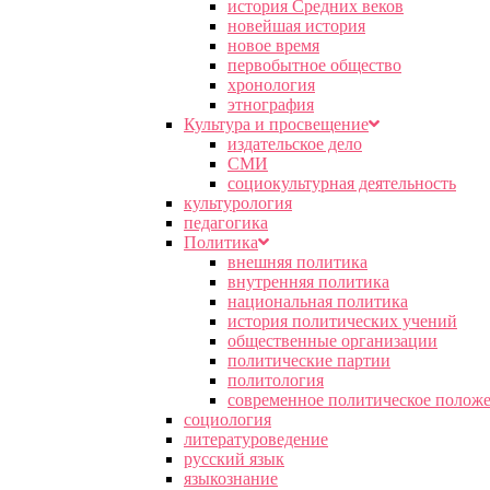
история Средних веков
новейшая история
новое время
первобытное общество
хронология
этнография
Культура и просвещение
издательское дело
СМИ
социокультурная деятельность
культурология
педагогика
Политика
внешняя политика
внутренняя политика
национальная политика
история политических учений
общественные организации
политические партии
политология
современное политическое полож
социология
литературоведение
русский язык
языкознание