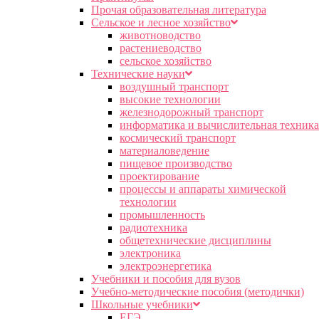
Прочая образовательная литература
Сельское и лесное хозяйство
животноводство
растениеводство
сельское хозяйство
Технические науки
воздушный транспорт
высокие технологии
железнодорожный транспорт
информатика и вычислительная техника
космический транспорт
материаловедение
пищевое производство
проектирование
процессы и аппараты химической
технологии
промышленность
радиотехника
общетехнические дисциплины
электроника
электроэнергетика
Учебники и пособия для вузов
Учебно-методические пособия (методички)
Школьные учебники
ЕГЭ