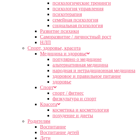
психологические тренинги
психология управления
психотерапия
семейная психология
социальная психология
Развитие психики
Саморазвитие / личностный рост
НЛП
Спорт, здоровье, красота
Медицина и здоровье
популярно о медицине
альтернативная медицина
народная и нетрадиционная медицина
здоровое и правильное питание
здоровье
Спорт
спорт / фитнес
физкультура и спорт
Красота
косметика и косметология
похудение и диеты
Родителям
Воспитание
Воспитание детей
Дети