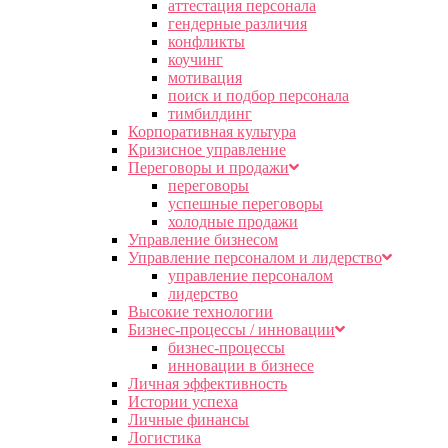
аттестация персонала
гендерные различия
конфликты
коучинг
мотивация
поиск и подбор персонала
тимбилдинг
Корпоративная культура
Кризисное управление
Переговоры и продажи
переговоры
успешные переговоры
холодные продажи
Управление бизнесом
Управление персоналом и лидерство
управление персоналом
лидерство
Высокие технологии
Бизнес-процессы / инновации
бизнес-процессы
инновации в бизнесе
Личная эффективность
Истории успеха
Личные финансы
Логистика