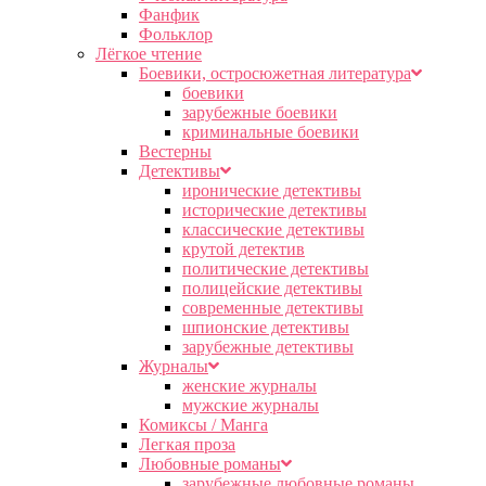
Фанфик
Фольклор
Лёгкое чтение
Боевики, остросюжетная литература
боевики
зарубежные боевики
криминальные боевики
Вестерны
Детективы
иронические детективы
исторические детективы
классические детективы
крутой детектив
политические детективы
полицейские детективы
современные детективы
шпионские детективы
зарубежные детективы
Журналы
женские журналы
мужские журналы
Комиксы / Манга
Легкая проза
Любовные романы
зарубежные любовные романы