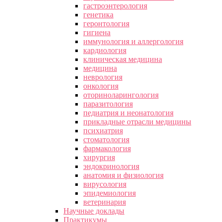
гастроэнтерология
генетика
геронтология
гигиена
иммунология и аллергология
кардиология
клиническая медицина
медицина
неврология
онкология
оториноларингология
паразитология
педиатрия и неонатология
прикладные отрасли медицины
психиатрия
стоматология
фармакология
хирургия
эндокринология
анатомия и физиология
вирусология
эпидемиология
ветеринария
Научные доклады
Практикумы