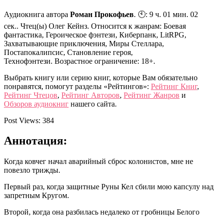
Аудиокнига автора
Роман Прокофьев
. 🕙: 9 ч. 01 мин. 02
сек.. Чтец(ы) Олег Кейнз. Относится к жанрам: Боевая
фантастика, Героическое фэнтези, Киберпанк, LitRPG,
Захватывающие приключения, Миры Стеллара,
Постапокалипсис, Становление героя,
Технофэнтези. Возрастное ограничение: 18+.
Выбрать книгу или серию книг, которые Вам обязательно
понравятся, помогут разделы «Рейтингов»:
Рейтинг Книг
,
Рейтинг Чтецов
,
Рейтинг Авторов
,
Рейтинг Жанров
и
Обзоров аудиокниг
нашего сайта.
Post Views:
384
Аннотация:
Когда ковчег начал аварийный сброс колонистов, мне не
повезло трижды.
Первый раз, когда защитные Руны Кел сбили мою капсулу над
запретным Кругом.
Второй, когда она разбилась недалеко от гробницы Белого