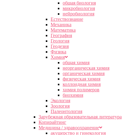
общая биология
микробиология
нейробиология
Естествознание
Механика
Математика
География
Геология
Геодезия
Физика
Химия
общая химия
неорганическая химия
органическая химия
физическая химия
коллоидная химия
химия полимеров
биохимия
Экология
Зоология
Палеонтология
Зарубежная образовательная литература
Копирайтинг
Медицина / здравоохранение
акушерство и гинекология