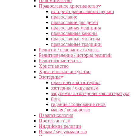
Паломничество
Православное христианство
история православной церкви
православие
православие для детей
православная медицина
православные каноны
православные молитвы
православные традиции
Религии / верования / культы
Религиоведение / история религий
Религиозные тексты
Христианство
Христианское искусство
Эзотерика
практическая эзотерика
эзотерика / оккультизм
зарубежная эзотерическая литература
йога
гадание / толкование снов
магия / колдовство
Парапсихология
Протестантизм
Индийские религии
Ислам / мусульманство