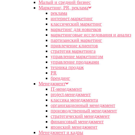
Малый и средний бизнес
Маркетинг, PR, реклама
реклама
интернет-маркетинг
классический маркетинг
маркетинг для новичков
маркетинговые исследования и анализ
партизанский маркетинг
привлечение клиентов
стратегия маркетинга
управление маркетингом
управление продажами
техника продаж
PR
брендинг
Менеджмент
IT-менеджмент
project-менеджмент
классика менеджмента
организационный менеджмент
производственный менеджмент
стратегический менеджмент
финансовый менеджмент
японский менеджмент
Менеджмент и кадры