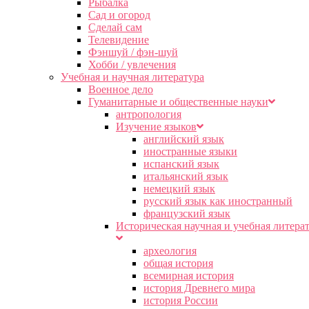
Рыбалка
Сад и огород
Сделай сам
Телевидение
Фэншуй / фэн-шуй
Хобби / увлечения
Учебная и научная литература
Военное дело
Гуманитарные и общественные науки
антропология
Изучение языков
английский язык
иностранные языки
испанский язык
итальянский язык
немецкий язык
русский язык как иностранный
французский язык
Историческая научная и учебная литера
археология
общая история
всемирная история
история Древнего мира
история России