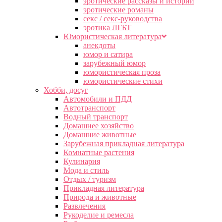
эротические рассказы и истории
эротические романы
секс / секс-руководства
эротика ЛГБТ
Юмористическая литература
анекдоты
юмор и сатира
зарубежный юмор
юмористическая проза
юмористические стихи
Хобби, досуг
Автомобили и ПДД
Автотранспорт
Водный транспорт
Домашнее хозяйство
Домашние животные
Зарубежная прикладная литература
Комнатные растения
Кулинария
Мода и стиль
Отдых / туризм
Прикладная литература
Природа и животные
Развлечения
Рукоделие и ремесла