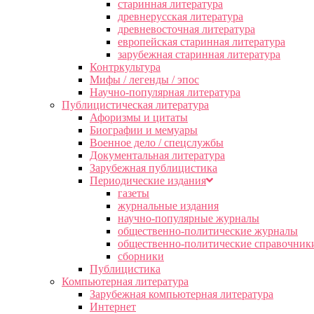
старинная литература
древнерусская литература
древневосточная литература
европейская старинная литература
зарубежная старинная литература
Контркультура
Мифы / легенды / эпос
Научно-популярная литература
Публицистическая литература
Афоризмы и цитаты
Биографии и мемуары
Военное дело / спецслужбы
Документальная литература
Зарубежная публицистика
Периодические издания
газеты
журнальные издания
научно-популярные журналы
общественно-политические журналы
общественно-политические справочник
сборники
Публицистика
Компьютерная литература
Зарубежная компьютерная литература
Интернет