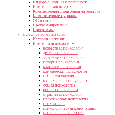
Информационная безопасность
Книги о компьютерах
Компьютерная справочная литература
Компьютерные журналы
ОС и сети
Программирование
Программы
Психология, мотивация
Истории из жизни
Книги по психологии
возрастная психология
детская психология
зарубежная психология
история психологии
классики психологии
клиническая психология
нейропсихология
о психологии популярно
общая психология
основы психологии
отраслевая психология
практическая психология
психоанализ
психологическая консультация
психологические тесты