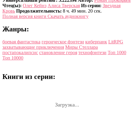
Универсальный рейтинг: 5.222394
Автор:
Роман Прокофьев
Чтец(ы):
Олег Кейнз
Алиса Тверская
Из серии:
Звездная
Кровь
Продолжительность:
8 ч. 49 мин. 20 сек.
Полная версия книги
Скачать аудиокнигу
Жанры:
боевая фантастика
героическое фэнтези
киберпанк
LitRPG
захватывающие приключения
Миры Стеллара
постапокалипсис
становление героя
технофэнтези
Топ 1000
Топ 10000
Книги из серии:
Загрузка...