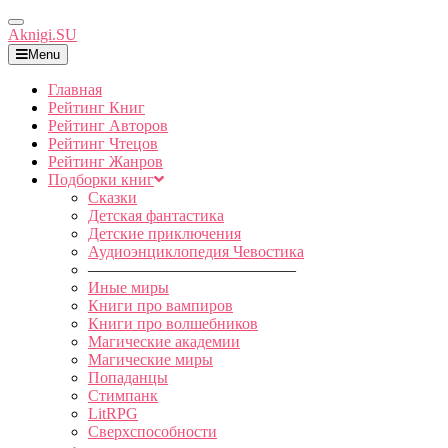
Toggle
Aknigi.SU
Navigation
Menu
Главная
Рейтинг Книг
Рейтинг Авторов
Рейтинг Чтецов
Рейтинг Жанров
Подборки книг
Сказки
Детская фантастика
Детские приключения
Аудиоэнциклопедия Чевостика
—————————————
Иные миры
Книги про вампиров
Книги про волшебников
Магические академии
Магические миры
Попаданцы
Стимпанк
LitRPG
Сверхспособности