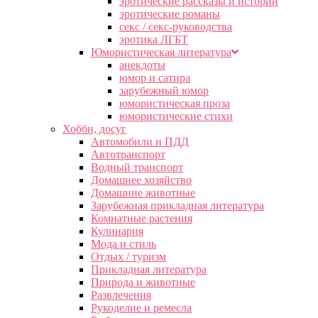
эротические рассказы и истории
эротические романы
секс / секс-руководства
эротика ЛГБТ
Юмористическая литература
анекдоты
юмор и сатира
зарубежный юмор
юмористическая проза
юмористические стихи
Хобби, досуг
Автомобили и ПДД
Автотранспорт
Водный транспорт
Домашнее хозяйство
Домашние животные
Зарубежная прикладная литература
Комнатные растения
Кулинария
Мода и стиль
Отдых / туризм
Прикладная литература
Природа и животные
Развлечения
Рукоделие и ремесла