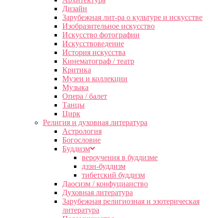
Дизайн
Зарубежная лит-ра о культуре и искусстве
Изобразительное искусство
Искусство фотографии
Искусствоведение
История искусства
Кинематограф / театр
Критика
Музеи и коллекции
Музыка
Опера / балет
Танцы
Цирк
Религия и духовная литература
Астрология
Богословие
Буддизм
вероучения в буддизме
дзэн-буддизм
тибетский буддизм
Даосизм / конфуцианство
Духовная литература
Зарубежная религиозная и эзотерическая
литература