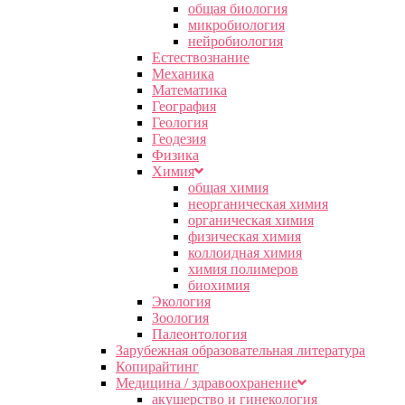
общая биология
микробиология
нейробиология
Естествознание
Механика
Математика
География
Геология
Геодезия
Физика
Химия
общая химия
неорганическая химия
органическая химия
физическая химия
коллоидная химия
химия полимеров
биохимия
Экология
Зоология
Палеонтология
Зарубежная образовательная литература
Копирайтинг
Медицина / здравоохранение
акушерство и гинекология