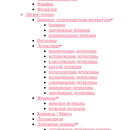
Фанфик
Фольклор
Лёгкое чтение
Боевики, остросюжетная литература
боевики
зарубежные боевики
криминальные боевики
Вестерны
Детективы
иронические детективы
исторические детективы
классические детективы
крутой детектив
политические детективы
полицейские детективы
современные детективы
шпионские детективы
зарубежные детективы
Журналы
женские журналы
мужские журналы
Комиксы / Манга
Легкая проза
Любовные романы
зарубежные любовные романы