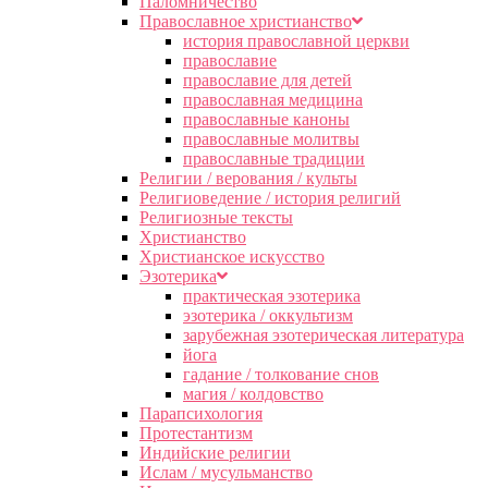
Паломничество
Православное христианство
история православной церкви
православие
православие для детей
православная медицина
православные каноны
православные молитвы
православные традиции
Религии / верования / культы
Религиоведение / история религий
Религиозные тексты
Христианство
Христианское искусство
Эзотерика
практическая эзотерика
эзотерика / оккультизм
зарубежная эзотерическая литература
йога
гадание / толкование снов
магия / колдовство
Парапсихология
Протестантизм
Индийские религии
Ислам / мусульманство