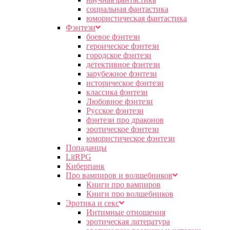
социальная фантастика
юмористическая фантастика
Фэнтези
боевое фэнтези
героическое фэнтези
городское фэнтези
детективное фэнтези
зарубежное фэнтези
историческое фэнтези
классика фэнтези
Любовное фэнтези
Русское фэнтези
фэнтези про драконов
эротическое фэнтези
юмористическое фэнтези
Попаданцы
LitRPG
Киберпанк
Про вампиров и волшебников
Книги про вампиров
Книги про волшебников
Эротика и секс
Интимные отношения
эротическая литература