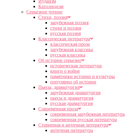
Иудаизм
Католицизм
Серьезное чтение
Cтихи, поэзия
зарубежная поэзия
стихи и поэзия
русская поэзия
Классическая литература
классическая проза
зарубежная классика
русская классика
Об истории серьезно
историческая литература
книги о войне
памятники истории и культуры
популярно об истории
Пьесы, драматургия
зарубежная драматургия
пьесы и драматургия
русская драматургия
Современная проза
современная зарубежная литература
современная русская литература
Старинная и античная литература
античная литература