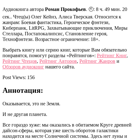
Аудиокнига автора
Роман Прокофьев
. 🕙: 8 ч. 49 мин. 20
сек.. Чтец(ы) Олег Кейнз, Алиса Тверская. Относится к
жанрам: Боевая фантастика, Героическое фэнтези,
Киберпанк, LitRPG, Захватывающие приключения, Миры
Стеллара, Постапокалипсис, Становление героя,
Технофэнтези. Возрастное ограничение: 18+.
Выбрать книгу или серию книг, которые Вам обязательно
понравятся, помогут разделы «Рейтингов»:
Рейтинг Книг
,
Рейтинг Чтецов
,
Рейтинг Авторов
,
Рейтинг Жанров
и
Обзоров аудиокниг
нашего сайта.
Post Views:
156
Аннотация:
Оказывается, это не Земля.
И не другая планета.
Все гораздо хуже: мы оказались в обитаемом Круге древней
дайсон-сферы, которая уже шесть оборотов галактики
находится на месте Солнечной системы. Здесь нет луны и