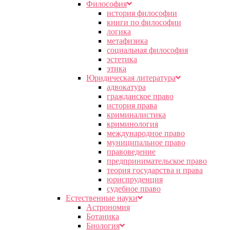
Философия
история философии
книги по философии
логика
метафизика
социальная философия
эстетика
этика
Юридическая литература
адвокатура
гражданское право
история права
криминалистика
криминология
международное право
муниципальное право
правоведение
предпринимательское право
теория государства и права
юриспруденция
судебное право
Естественные науки
Астрономия
Ботаника
Биология