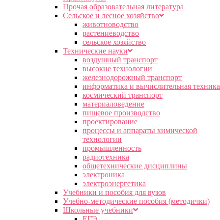
Прочая образовательная литература
Сельское и лесное хозяйство
животноводство
растениеводство
сельское хозяйство
Технические науки
воздушный транспорт
высокие технологии
железнодорожный транспорт
информатика и вычислительная техника
космический транспорт
материаловедение
пищевое производство
проектирование
процессы и аппараты химической
технологии
промышленность
радиотехника
общетехнические дисциплины
электроника
электроэнергетика
Учебники и пособия для вузов
Учебно-методические пособия (методички)
Школьные учебники
ЕГЭ