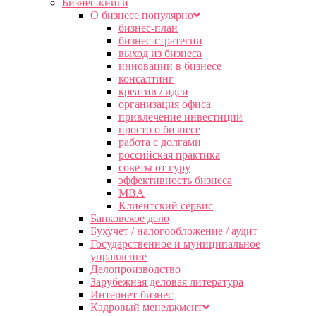
Бизнес-книги
О бизнесе популярно
бизнес-план
бизнес-стратегии
выход из бизнеса
инновации в бизнесе
консалтинг
креатив / идеи
организация офиса
привлечение инвестиций
просто о бизнесе
работа с долгами
российская практика
советы от гуру
эффективность бизнеса
MBA
Клиентский сервис
Банковское дело
Бухучет / налогообложение / аудит
Государственное и муниципальное
управление
Делопроизводство
Зарубежная деловая литература
Интернет-бизнес
Кадровый менеджмент