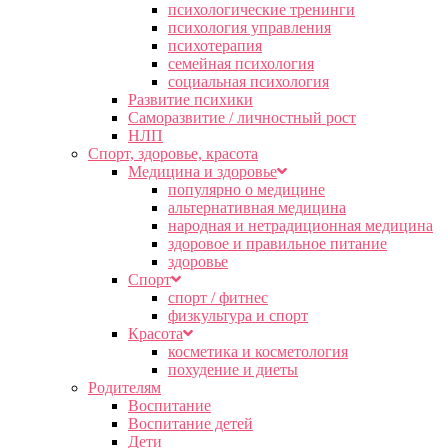
психологические тренинги
психология управления
психотерапия
семейная психология
социальная психология
Развитие психики
Саморазвитие / личностный рост
НЛП
Спорт, здоровье, красота
Медицина и здоровье
популярно о медицине
альтернативная медицина
народная и нетрадиционная медицина
здоровое и правильное питание
здоровье
Спорт
спорт / фитнес
физкультура и спорт
Красота
косметика и косметология
похудение и диеты
Родителям
Воспитание
Воспитание детей
Дети