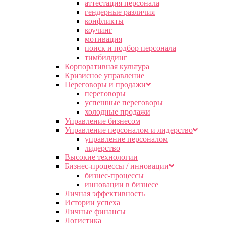
аттестация персонала
гендерные различия
конфликты
коучинг
мотивация
поиск и подбор персонала
тимбилдинг
Корпоративная культура
Кризисное управление
Переговоры и продажи
переговоры
успешные переговоры
холодные продажи
Управление бизнесом
Управление персоналом и лидерство
управление персоналом
лидерство
Высокие технологии
Бизнес-процессы / инновации
бизнес-процессы
инновации в бизнесе
Личная эффективность
Истории успеха
Личные финансы
Логистика