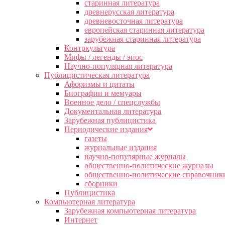
старинная литература
древнерусская литература
древневосточная литература
европейская старинная литература
зарубежная старинная литература
Контркультура
Мифы / легенды / эпос
Научно-популярная литература
Публицистическая литература
Афоризмы и цитаты
Биографии и мемуары
Военное дело / спецслужбы
Документальная литература
Зарубежная публицистика
Периодические издания
газеты
журнальные издания
научно-популярные журналы
общественно-политические журналы
общественно-политические справочник
сборники
Публицистика
Компьютерная литература
Зарубежная компьютерная литература
Интернет