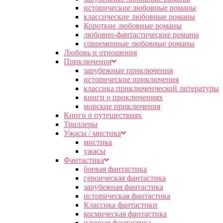
исторические любовные романы
классические любовные романы
Короткие любовные романы
любовно-фантастические романы
современные любовные романы
Любовь и отношения
Приключения
зарубежные приключения
исторические приключения
классика приключенческой литературы
книги о приключениях
морские приключения
Книги о путешествиях
Триллеры
Ужасы / мистика
мистика
ужасы
Фантастика
боевая фантастика
героическая фантастика
зарубежная фантастика
историческая фантастика
Классика фантастики
космическая фантастика
научная фантастика