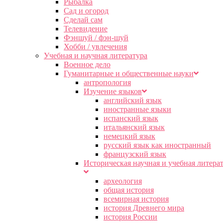
Рыбалка
Сад и огород
Сделай сам
Телевидение
Фэншуй / фэн-шуй
Хобби / увлечения
Учебная и научная литература
Военное дело
Гуманитарные и общественные науки
антропология
Изучение языков
английский язык
иностранные языки
испанский язык
итальянский язык
немецкий язык
русский язык как иностранный
французский язык
Историческая научная и учебная литера
археология
общая история
всемирная история
история Древнего мира
история России