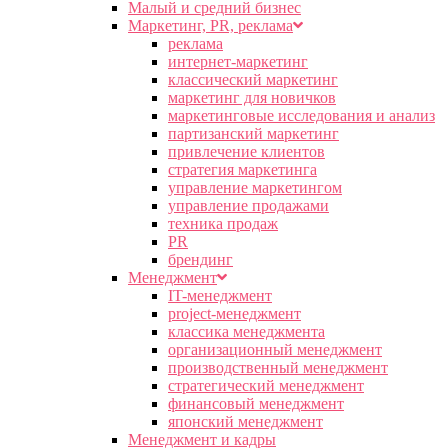
Малый и средний бизнес
Маркетинг, PR, реклама
реклама
интернет-маркетинг
классический маркетинг
маркетинг для новичков
маркетинговые исследования и анализ
партизанский маркетинг
привлечение клиентов
стратегия маркетинга
управление маркетингом
управление продажами
техника продаж
PR
брендинг
Менеджмент
IT-менеджмент
project-менеджмент
классика менеджмента
организационный менеджмент
производственный менеджмент
стратегический менеджмент
финансовый менеджмент
японский менеджмент
Менеджмент и кадры