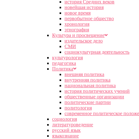
история Средних веков
новейшая история
новое время
первобытное общество
хронология
этнография
Культура и просвещение
издательское дело
СМИ
социокультурная деятельность
культурология
педагогика
Политика
внешняя политика
внутренняя политика
национальная политика
история политических учений
общественные организации
политические партии
политология
современное политическое полож
социология
литературоведение
русский язык
языкознание