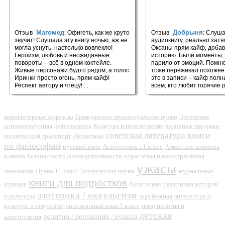
🎧 Замок над Морем. Сила рода
🎧 Босс знает лучше
#3
Магомед
Добрыня
Отзыв
: Офигеть, как же круто
Отзыв
: Слуша
звучит! Слушала эту книгу ночью, аж не
аудиокнигу, реально затя
могла уснуть, настолько вовлекло!
Оксаны прям кайф, добав
Героизм, любовь и неожиданные
историю. Были моменты, 
повороты – всё в одном коктейле.
парило от эмоций. Помню
Живые персонажи будто рядом, а голос
тоже переживал похожее
Иринки просто огонь, прям кайф!
это в записи – кайф пол
Респект автору и чтецу! ...
всем, кто любит горячие р
компьютерные журналы
Гражданское процессуальное право
Эзотерика
социокультурная деятельность
Культура и просвещение
холодные продажи
книги
советская литература
космический транспорт
Детективы
по философии
русский язык
Астрономия 11 класс
Азиатские комиксы
и манга
безопасность жизнедеятельности
отраслевая и межотраслевая
ужасы
экономика
Право 11 класс
Технические науки
журнальные
книги для подростков
издания
богословие
памятники истории
эзотерика / оккультизм
и культуры
зарубежная литература о
культуре и искусстве
иностранный язык 5 класс
иммунология и
детская
религии / верования / культы
аллергология