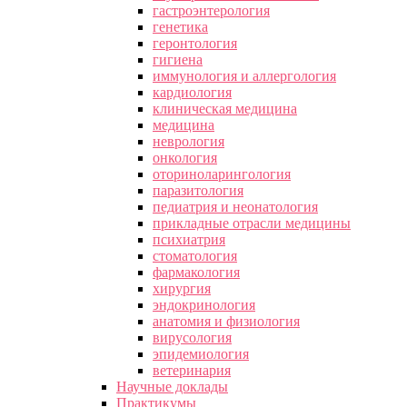
гастроэнтерология
генетика
геронтология
гигиена
иммунология и аллергология
кардиология
клиническая медицина
медицина
неврология
онкология
оториноларингология
паразитология
педиатрия и неонатология
прикладные отрасли медицины
психиатрия
стоматология
фармакология
хирургия
эндокринология
анатомия и физиология
вирусология
эпидемиология
ветеринария
Научные доклады
Практикумы