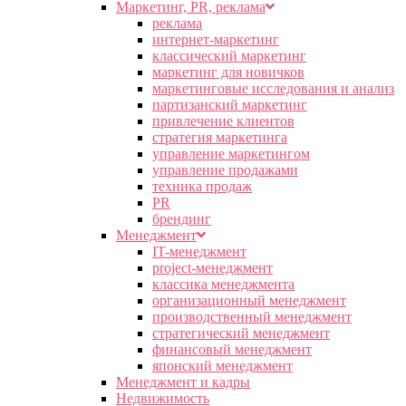
Маркетинг, PR, реклама
реклама
интернет-маркетинг
классический маркетинг
маркетинг для новичков
маркетинговые исследования и анализ
партизанский маркетинг
привлечение клиентов
стратегия маркетинга
управление маркетингом
управление продажами
техника продаж
PR
брендинг
Менеджмент
IT-менеджмент
project-менеджмент
классика менеджмента
организационный менеджмент
производственный менеджмент
стратегический менеджмент
финансовый менеджмент
японский менеджмент
Менеджмент и кадры
Недвижимость