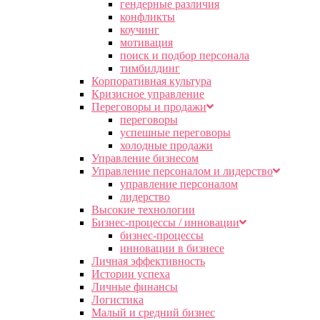
гендерные различия
конфликты
коучинг
мотивация
поиск и подбор персонала
тимбилдинг
Корпоративная культура
Кризисное управление
Переговоры и продажи
переговоры
успешные переговоры
холодные продажи
Управление бизнесом
Управление персоналом и лидерство
управление персоналом
лидерство
Высокие технологии
Бизнес-процессы / инновации
бизнес-процессы
инновации в бизнесе
Личная эффективность
Истории успеха
Личные финансы
Логистика
Малый и средний бизнес