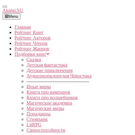
Toggle
Aknigi.SU
Navigation
Menu
Главная
Рейтинг Книг
Рейтинг Авторов
Рейтинг Чтецов
Рейтинг Жанров
Подборки книг
Сказки
Детская фантастика
Детские приключения
Аудиоэнциклопедия Чевостика
—————————————
Иные миры
Книги про вампиров
Книги про волшебников
Магические академии
Магические миры
Попаданцы
Стимпанк
LitRPG
Сверхспособности