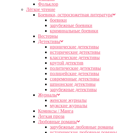
Фольклор
Лёгкое чтение
Боевики, остросюжетная литература
боевики
зарубежные боевики
криминальные боевики
Вестерны
Детективы
иронические детективы
исторические детективы
классические детективы
крутой детектив
политические детективы
полицейские детективы
современные детективы
шпионские детективы
зарубежные детективы
Журналы
женские журналы
мужские журналы
Комиксы / Манга
Легкая проза
Любовные романы
зарубежные любовные романы
исторические любовные романы