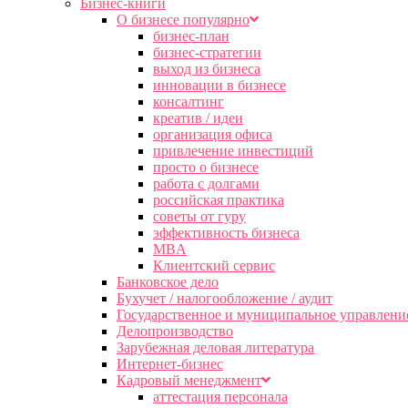
Бизнес-книги
О бизнесе популярно
бизнес-план
бизнес-стратегии
выход из бизнеса
инновации в бизнесе
консалтинг
креатив / идеи
организация офиса
привлечение инвестиций
просто о бизнесе
работа с долгами
российская практика
советы от гуру
эффективность бизнеса
MBA
Клиентский сервис
Банковское дело
Бухучет / налогообложение / аудит
Государственное и муниципальное управлени
Делопроизводство
Зарубежная деловая литература
Интернет-бизнес
Кадровый менеджмент
аттестация персонала