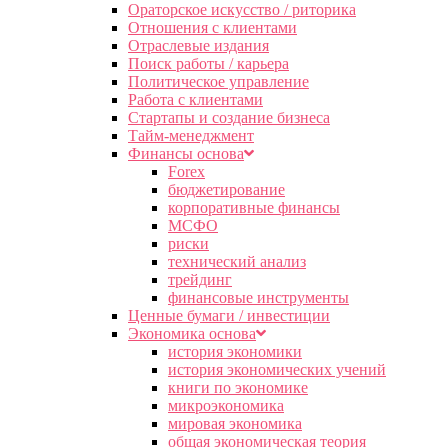
Ораторское искусство / риторика
Отношения с клиентами
Отраслевые издания
Поиск работы / карьера
Политическое управление
Работа с клиентами
Стартапы и создание бизнеса
Тайм-менеджмент
Финансы основа
Forex
бюджетирование
корпоративные финансы
МСФО
риски
технический анализ
трейдинг
финансовые инструменты
Ценные бумаги / инвестиции
Экономика основа
история экономики
история экономических учений
книги по экономике
микроэкономика
мировая экономика
общая экономическая теория