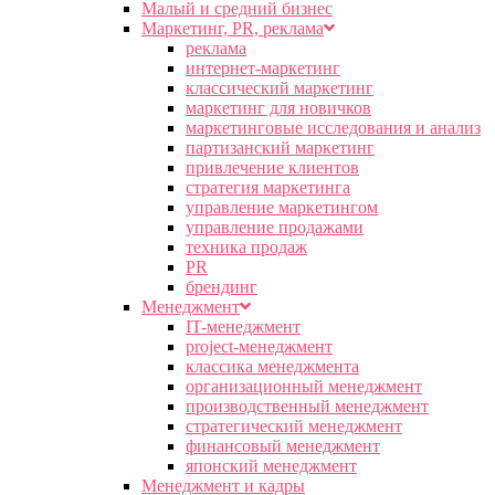
Малый и средний бизнес
Маркетинг, PR, реклама
реклама
интернет-маркетинг
классический маркетинг
маркетинг для новичков
маркетинговые исследования и анализ
партизанский маркетинг
привлечение клиентов
стратегия маркетинга
управление маркетингом
управление продажами
техника продаж
PR
брендинг
Менеджмент
IT-менеджмент
project-менеджмент
классика менеджмента
организационный менеджмент
производственный менеджмент
стратегический менеджмент
финансовый менеджмент
японский менеджмент
Менеджмент и кадры