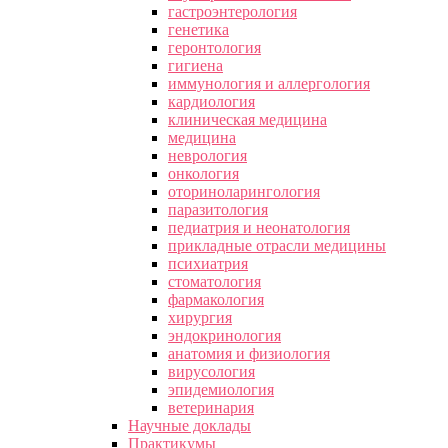
гастроэнтерология
генетика
геронтология
гигиена
иммунология и аллергология
кардиология
клиническая медицина
медицина
неврология
онкология
оториноларингология
паразитология
педиатрия и неонатология
прикладные отрасли медицины
психиатрия
стоматология
фармакология
хирургия
эндокринология
анатомия и физиология
вирусология
эпидемиология
ветеринария
Научные доклады
Практикумы