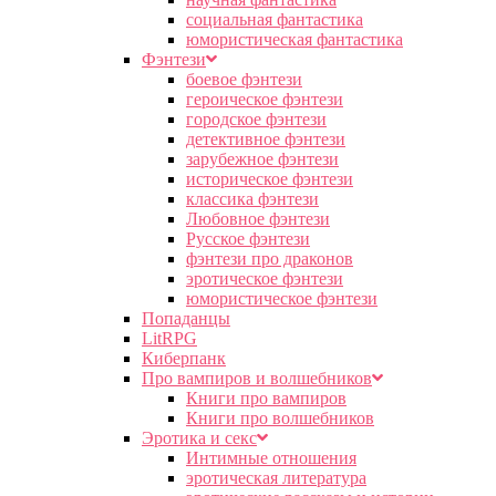
социальная фантастика
юмористическая фантастика
Фэнтези
боевое фэнтези
героическое фэнтези
городское фэнтези
детективное фэнтези
зарубежное фэнтези
историческое фэнтези
классика фэнтези
Любовное фэнтези
Русское фэнтези
фэнтези про драконов
эротическое фэнтези
юмористическое фэнтези
Попаданцы
LitRPG
Киберпанк
Про вампиров и волшебников
Книги про вампиров
Книги про волшебников
Эротика и секс
Интимные отношения
эротическая литература