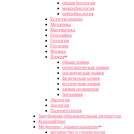
общая биология
микробиология
нейробиология
Естествознание
Механика
Математика
География
Геология
Геодезия
Физика
Химия
общая химия
неорганическая химия
органическая химия
физическая химия
коллоидная химия
химия полимеров
биохимия
Экология
Зоология
Палеонтология
Зарубежная образовательная литература
Копирайтинг
Медицина / здравоохранение
акушерство и гинекология