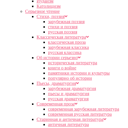
Иудаизм
Католицизм
Серьезное чтение
Cтихи, поэзия
зарубежная поэзия
стихи и поэзия
русская поэзия
Классическая литература
классическая проза
зарубежная классика
русская классика
Об истории серьезно
историческая литература
книги о войне
памятники истории и культуры
популярно об истории
Пьесы, драматургия
зарубежная драматургия
пьесы и драматургия
русская драматургия
Современная проза
современная зарубежная литература
современная русская литература
Старинная и античная литература
античная литература