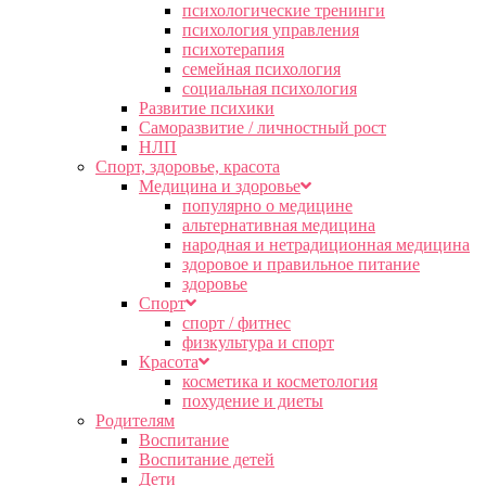
психологические тренинги
психология управления
психотерапия
семейная психология
социальная психология
Развитие психики
Саморазвитие / личностный рост
НЛП
Спорт, здоровье, красота
Медицина и здоровье
популярно о медицине
альтернативная медицина
народная и нетрадиционная медицина
здоровое и правильное питание
здоровье
Спорт
спорт / фитнес
физкультура и спорт
Красота
косметика и косметология
похудение и диеты
Родителям
Воспитание
Воспитание детей
Дети