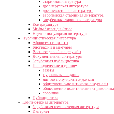
старинная литература
древнерусская литература
древневосточная литература
европейская старинная литература
зарубежная старинная литература
Контркультура
Мифы / легенды / эпос
Научно-популярная литература
Публицистическая литература
Афоризмы и цитаты
Биографии и мемуары
Военное дело / спецслужбы
Документальная литература
Зарубежная публицистика
Периодические издания
газеты
журнальные издания
научно-популярные журналы
общественно-политические журналы
общественно-политические справочник
сборники
Публицистика
Компьютерная литература
Зарубежная компьютерная литература
Интернет