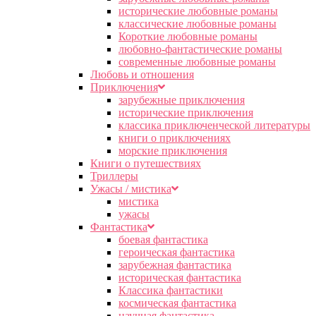
исторические любовные романы
классические любовные романы
Короткие любовные романы
любовно-фантастические романы
современные любовные романы
Любовь и отношения
Приключения
зарубежные приключения
исторические приключения
классика приключенческой литературы
книги о приключениях
морские приключения
Книги о путешествиях
Триллеры
Ужасы / мистика
мистика
ужасы
Фантастика
боевая фантастика
героическая фантастика
зарубежная фантастика
историческая фантастика
Классика фантастики
космическая фантастика
научная фантастика