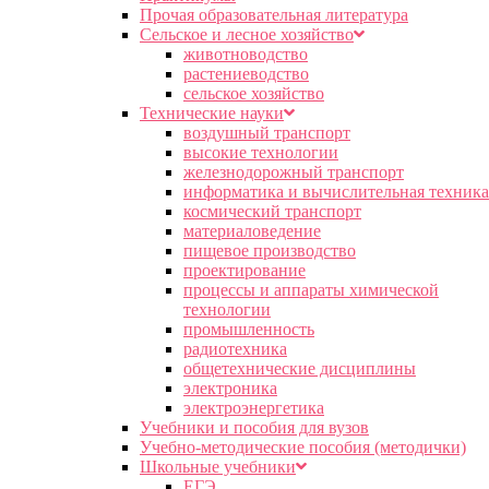
Прочая образовательная литература
Сельское и лесное хозяйство
животноводство
растениеводство
сельское хозяйство
Технические науки
воздушный транспорт
высокие технологии
железнодорожный транспорт
информатика и вычислительная техника
космический транспорт
материаловедение
пищевое производство
проектирование
процессы и аппараты химической
технологии
промышленность
радиотехника
общетехнические дисциплины
электроника
электроэнергетика
Учебники и пособия для вузов
Учебно-методические пособия (методички)
Школьные учебники
ЕГЭ