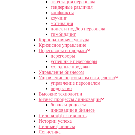
аттестация персонала
гендерные различия
конфликты
коучинг
мотивация
поиск и подбор персонала
тимбилдинг
Корпоративная культура
Кризисное управление
Переговоры и продажи
переговоры
успешные переговоры
холодные продажи
Управление бизнесом
Управление персоналом и лидерство
управление персоналом
лидерство
Высокие технологии
Бизнес-процессы / инновации
бизнес-процессы
инновации в бизнесе
Личная эффективность
Истории успеха
Личные финансы
Логистика