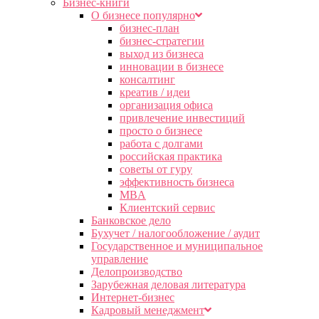
Бизнес-книги
О бизнесе популярно
бизнес-план
бизнес-стратегии
выход из бизнеса
инновации в бизнесе
консалтинг
креатив / идеи
организация офиса
привлечение инвестиций
просто о бизнесе
работа с долгами
российская практика
советы от гуру
эффективность бизнеса
MBA
Клиентский сервис
Банковское дело
Бухучет / налогообложение / аудит
Государственное и муниципальное
управление
Делопроизводство
Зарубежная деловая литература
Интернет-бизнес
Кадровый менеджмент