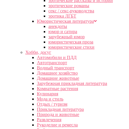
эротические рассказы и истории
эротические романы
секс / секс-руководства
эротика ЛГБТ
Юмористическая литература
анекдоты
юмор и сатира
зарубежный юмор
юмористическая проза
юмористические стихи
Хобби, досуг
Автомобили и ПДД
Автотранспорт
Водный транспорт
Домашнее хозяйство
Домашние животные
Зарубежная прикладная литература
Комнатные растения
Кулинария
Мода и стиль
Отдых / туризм
Прикладная литература
Природа и животные
Развлечения
Рукоделие и ремесла