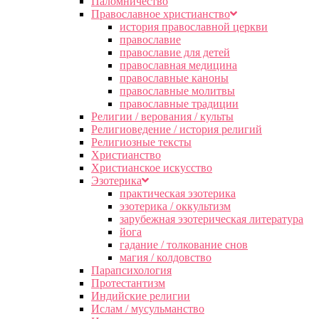
Паломничество
Православное христианство
история православной церкви
православие
православие для детей
православная медицина
православные каноны
православные молитвы
православные традиции
Религии / верования / культы
Религиоведение / история религий
Религиозные тексты
Христианство
Христианское искусство
Эзотерика
практическая эзотерика
эзотерика / оккультизм
зарубежная эзотерическая литература
йога
гадание / толкование снов
магия / колдовство
Парапсихология
Протестантизм
Индийские религии
Ислам / мусульманство