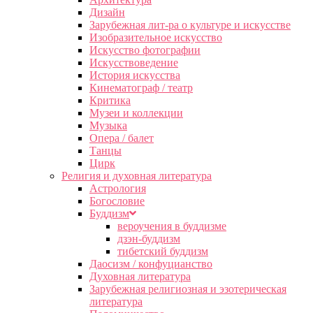
Дизайн
Зарубежная лит-ра о культуре и искусстве
Изобразительное искусство
Искусство фотографии
Искусствоведение
История искусства
Кинематограф / театр
Критика
Музеи и коллекции
Музыка
Опера / балет
Танцы
Цирк
Религия и духовная литература
Астрология
Богословие
Буддизм
вероучения в буддизме
дзэн-буддизм
тибетский буддизм
Даосизм / конфуцианство
Духовная литература
Зарубежная религиозная и эзотерическая
литература