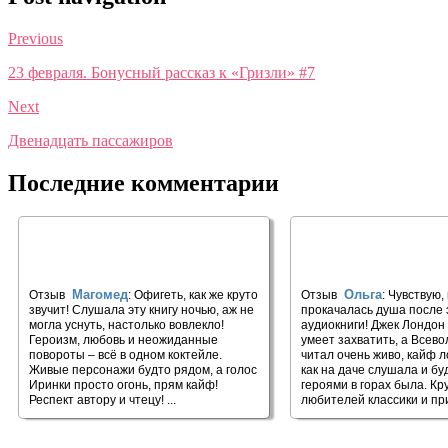
Previous
23 февраля. Бонусный рассказ к «Гризли» #7
Next
Двенадцать пассажиров
Последние комментарии
🎧 Замок над Морем. Сила рода
🎧 Любовь к жизни
#3
Магомед
Ольга
Отзыв
: Офигеть, как же круто
Отзыв
: Чувствую, 
звучит! Слушала эту книгу ночью, аж не
прокачалась душа после 
могла уснуть, настолько вовлекло!
аудиокниги! Джек Лондон
Героизм, любовь и неожиданные
умеет захватить, а Всев
повороты – всё в одном коктейле.
читал очень живо, кайф 
Живые персонажи будто рядом, а голос
как на даче слушала и бу
Иринки просто огонь, прям кайф!
героями в горах была. Кр
Респект автору и чтецу! ...
любителей классики и при