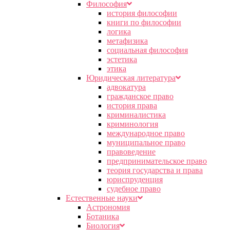
Философия
история философии
книги по философии
логика
метафизика
социальная философия
эстетика
этика
Юридическая литература
адвокатура
гражданское право
история права
криминалистика
криминология
международное право
муниципальное право
правоведение
предпринимательское право
теория государства и права
юриспруденция
судебное право
Естественные науки
Астрономия
Ботаника
Биология