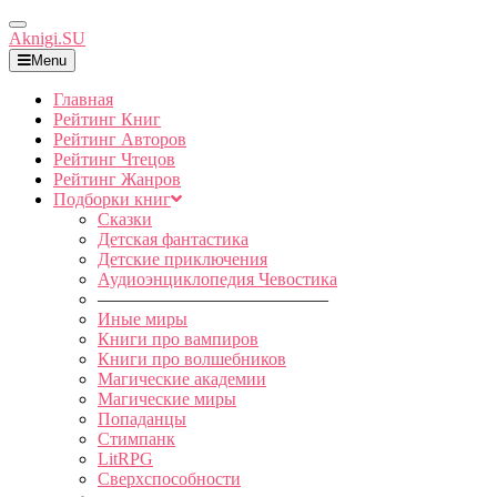
Toggle
Aknigi.SU
Navigation
Menu
Главная
Рейтинг Книг
Рейтинг Авторов
Рейтинг Чтецов
Рейтинг Жанров
Подборки книг
Сказки
Детская фантастика
Детские приключения
Аудиоэнциклопедия Чевостика
—————————————
Иные миры
Книги про вампиров
Книги про волшебников
Магические академии
Магические миры
Попаданцы
Стимпанк
LitRPG
Сверхспособности