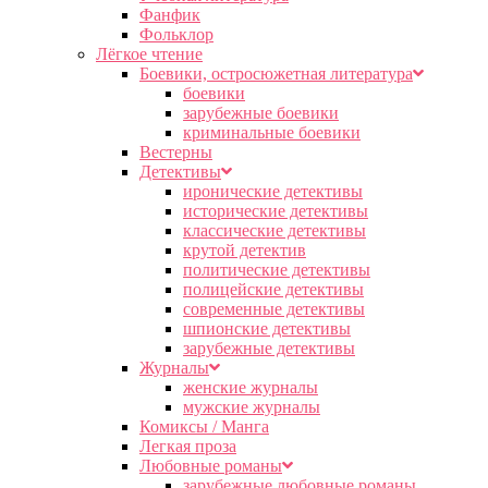
Фанфик
Фольклор
Лёгкое чтение
Боевики, остросюжетная литература
боевики
зарубежные боевики
криминальные боевики
Вестерны
Детективы
иронические детективы
исторические детективы
классические детективы
крутой детектив
политические детективы
полицейские детективы
современные детективы
шпионские детективы
зарубежные детективы
Журналы
женские журналы
мужские журналы
Комиксы / Манга
Легкая проза
Любовные романы
зарубежные любовные романы