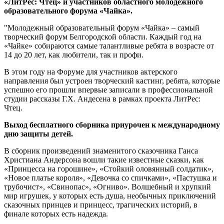
«ЛитРес: Чтец» и участников областного молодежного
образовательного форума «Чайка».
"Молодежный образовательный форум «Чайка» – самый
творческий форум Белгородской области. Каждый год на
«Чайке» собираются самые талантливые ребята в возрасте от
14 до 20 лет, как любители, так и профи.
В этом году на Форуме для участников актерского
направления был устроен творческий кастинг, ребята, которые
успешно его прошли впервые записали в профессиональной
студии рассказы Г.Х. Андесена в рамках проекта ЛитРес:
Чтец.
Выход бесплатного сборника приурочен к международному
дню защиты детей.
В сборник произведений знаменитого сказочника Ганса
Христиана Андерсона вошли такие известные сказки, как
«Принцесса на горошине», «Стойкий оловянный солдатик»,
«Новое платье короля», «Девочка со спичками», «Пастушка и
трубочист», «Свинопас», «Огниво». Волшебный и хрупкий
мир игрушек, у которых есть душа, необычных приключений
сказочных принцев и принцесс, трагических историй, в
финале которых есть надежда.