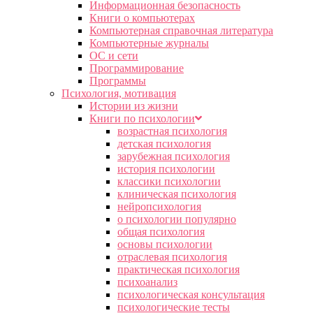
Информационная безопасность
Книги о компьютерах
Компьютерная справочная литература
Компьютерные журналы
ОС и сети
Программирование
Программы
Психология, мотивация
Истории из жизни
Книги по психологии
возрастная психология
детская психология
зарубежная психология
история психологии
классики психологии
клиническая психология
нейропсихология
о психологии популярно
общая психология
основы психологии
отраслевая психология
практическая психология
психоанализ
психологическая консультация
психологические тесты