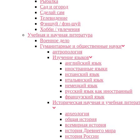
Рыбалка
Сад и огород
Сделай сам
Телевидение
Фэншуй / фэн-шуй
Хобби / увлечения
Учебная и научная литература
Военное дело
Гуманитарные и общественные науки
антропология
Изучение языков
английский язык
иностранные языки
испанский язык
итальянский язык
немецкий язык
русский язык как иностранный
французский язык
Историческая научная и учебная литера
археология
общая история
всемирная история
история Древнего мира
история России