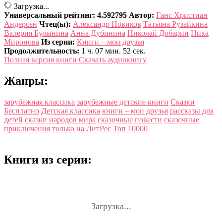
Загрузка...
Универсальный рейтинг: 4.592795
Автор:
Ганс Христиан
Андерсен
Чтец(ы):
Александр Новиков
Татьяна Рузайкина
Валерия Булынина
Анна Дубинина
Николай Добарин
Ника
Миронова
Из серии:
Книги – мои друзья
Продолжительность:
1 ч. 07 мин. 52 сек.
Полная версия книги
Скачать аудиокнигу
Жанры:
зарубежная классика
зарубежные детские книги
Сказки
Бесплатно
Детская классика
книги – мои друзья
рассказы для
детей
сказки народов мира
сказочные повести
сказочные
приключения
только на ЛитРес
Топ 10000
Книги из серии:
Загрузка...