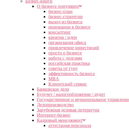
Бизнес-книги
О бизнесе популярно
бизнес-план
бизнес-стратегии
выход из бизнеса
инновации в бизнесе
консалтинг
креатив / идеи
организация офиса
привлечение инвестиций
просто о бизнесе
работа с долгами
российская практика
советы от гуру
эффективность бизнеса
MBA
Клиентский сервис
Банковское дело
Бухучет / налогообложение / аудит
Государственное и муниципальное управлени
Делопроизводство
Зарубежная деловая литература
Интернет-бизнес
Кадровый менеджмент
аттестация персонала