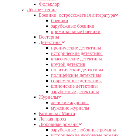
Фольклор
Лёгкое чтение
Боевики, остросюжетная литература
боевики
зарубежные боевики
криминальные боевики
Вестерны
Детективы
иронические детективы
исторические детективы
классические детективы
крутой детектив
политические детективы
полицейские детективы
современные детективы
шпионские детективы
зарубежные детективы
Журналы
женские журналы
мужские журналы
Комиксы / Манга
Легкая проза
Любовные романы
зарубежные любовные романы
исторические любовные романы