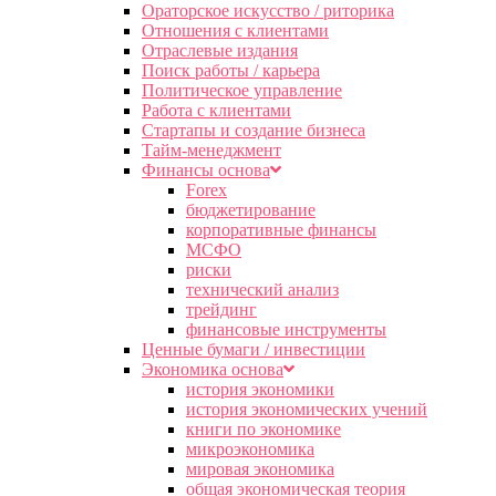
Ораторское искусство / риторика
Отношения с клиентами
Отраслевые издания
Поиск работы / карьера
Политическое управление
Работа с клиентами
Стартапы и создание бизнеса
Тайм-менеджмент
Финансы основа
Forex
бюджетирование
корпоративные финансы
МСФО
риски
технический анализ
трейдинг
финансовые инструменты
Ценные бумаги / инвестиции
Экономика основа
история экономики
история экономических учений
книги по экономике
микроэкономика
мировая экономика
общая экономическая теория