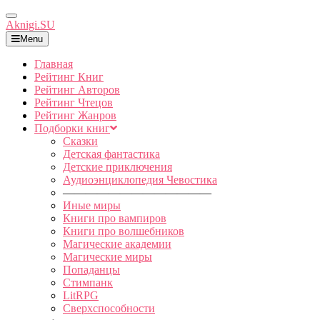
Toggle
Aknigi.SU
Navigation
Menu
Главная
Рейтинг Книг
Рейтинг Авторов
Рейтинг Чтецов
Рейтинг Жанров
Подборки книг
Сказки
Детская фантастика
Детские приключения
Аудиоэнциклопедия Чевостика
—————————————
Иные миры
Книги про вампиров
Книги про волшебников
Магические академии
Магические миры
Попаданцы
Стимпанк
LitRPG
Сверхспособности