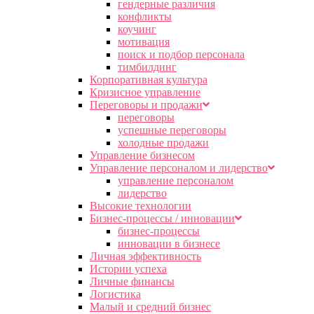
гендерные различия
конфликты
коучинг
мотивация
поиск и подбор персонала
тимбилдинг
Корпоративная культура
Кризисное управление
Переговоры и продажи
переговоры
успешные переговоры
холодные продажи
Управление бизнесом
Управление персоналом и лидерство
управление персоналом
лидерство
Высокие технологии
Бизнес-процессы / инновации
бизнес-процессы
инновации в бизнесе
Личная эффективность
Истории успеха
Личные финансы
Логистика
Малый и средний бизнес