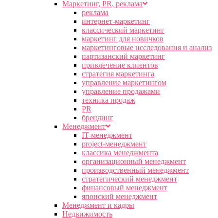
Маркетинг, PR, реклама
реклама
интернет-маркетинг
классический маркетинг
маркетинг для новичков
маркетинговые исследования и анализ
партизанский маркетинг
привлечение клиентов
стратегия маркетинга
управление маркетингом
управление продажами
техника продаж
PR
брендинг
Менеджмент
IT-менеджмент
project-менеджмент
классика менеджмента
организационный менеджмент
производственный менеджмент
стратегический менеджмент
финансовый менеджмент
японский менеджмент
Менеджмент и кадры
Недвижимость