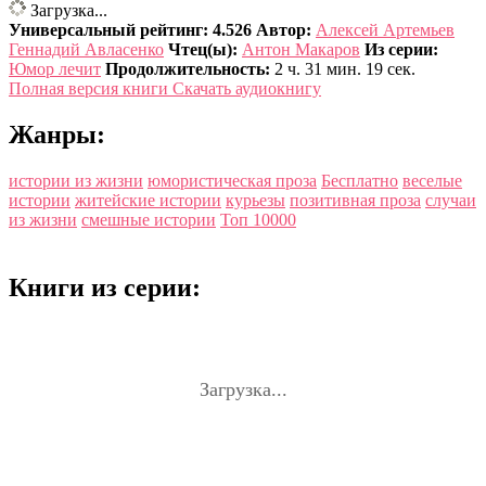
Загрузка...
Универсальный рейтинг: 4.526
Автор:
Алексей Артемьев
Геннадий Авласенко
Чтец(ы):
Антон Макаров
Из серии:
Юмор лечит
Продолжительность:
2 ч. 31 мин. 19 сек.
Полная версия книги
Скачать аудиокнигу
Жанры:
истории из жизни
юмористическая проза
Бесплатно
веселые
истории
житейские истории
курьезы
позитивная проза
случаи
из жизни
смешные истории
Топ 10000
Книги из серии:
Загрузка...