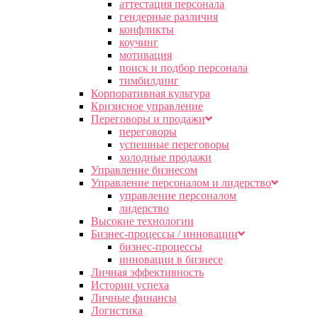
аттестация персонала
гендерные различия
конфликты
коучинг
мотивация
поиск и подбор персонала
тимбилдинг
Корпоративная культура
Кризисное управление
Переговоры и продажи
переговоры
успешные переговоры
холодные продажи
Управление бизнесом
Управление персоналом и лидерство
управление персоналом
лидерство
Высокие технологии
Бизнес-процессы / инновации
бизнес-процессы
инновации в бизнесе
Личная эффективность
Истории успеха
Личные финансы
Логистика