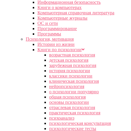
Информационная безопасность
Книги о компьютерах
Компьютерная справочная литература
Компьютерные журналы
ОС и сети
Программирование
Программы
Психология, мотивация
Истории из жизни
Книги по психологии
возрастная психология
детская психология
зарубежная психология
история психологии
классики психологии
клиническая психология
нейропсихология
о психологии популярно
общая психология
основы психологии
отраслевая психология
практическая психология
психоанализ
психологическая консультация
психологические тесты