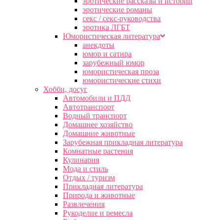
эротические рассказы и истории
эротические романы
секс / секс-руководства
эротика ЛГБТ
Юмористическая литература
анекдоты
юмор и сатира
зарубежный юмор
юмористическая проза
юмористические стихи
Хобби, досуг
Автомобили и ПДД
Автотранспорт
Водный транспорт
Домашнее хозяйство
Домашние животные
Зарубежная прикладная литература
Комнатные растения
Кулинария
Мода и стиль
Отдых / туризм
Прикладная литература
Природа и животные
Развлечения
Рукоделие и ремесла