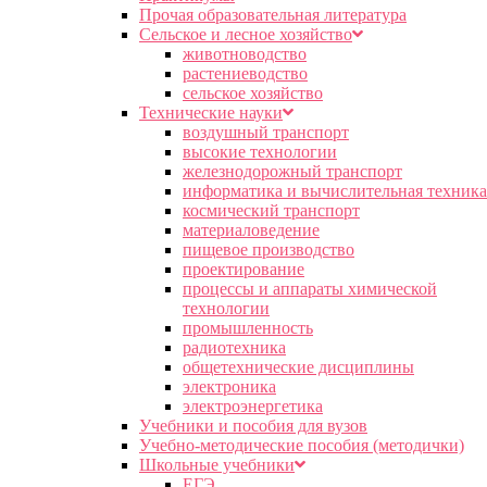
Прочая образовательная литература
Сельское и лесное хозяйство
животноводство
растениеводство
сельское хозяйство
Технические науки
воздушный транспорт
высокие технологии
железнодорожный транспорт
информатика и вычислительная техника
космический транспорт
материаловедение
пищевое производство
проектирование
процессы и аппараты химической
технологии
промышленность
радиотехника
общетехнические дисциплины
электроника
электроэнергетика
Учебники и пособия для вузов
Учебно-методические пособия (методички)
Школьные учебники
ЕГЭ