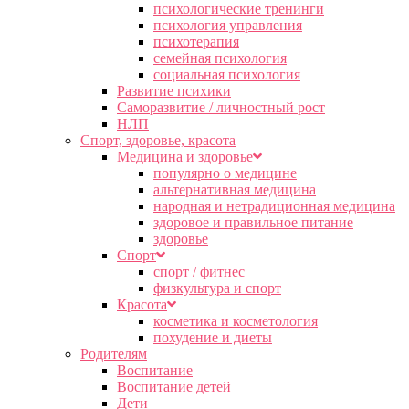
психологические тренинги
психология управления
психотерапия
семейная психология
социальная психология
Развитие психики
Саморазвитие / личностный рост
НЛП
Спорт, здоровье, красота
Медицина и здоровье
популярно о медицине
альтернативная медицина
народная и нетрадиционная медицина
здоровое и правильное питание
здоровье
Спорт
спорт / фитнес
физкультура и спорт
Красота
косметика и косметология
похудение и диеты
Родителям
Воспитание
Воспитание детей
Дети