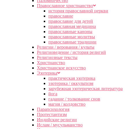
Паломничество
Православное христианство
история православной церкви
православие
православие для детей
православная медицина
православные каноны
православные молитвы
православные традиции
Религии / верования / культы
Религиоведение / история религий
Религиозные тексты
Христианство
Христианское искусство
Эзотерика
практическая эзотерика
эзотерика / оккультизм
зарубежная эзотерическая литература
йога
гадание / толкование снов
магия / колдовство
Парапсихология
Протестантизм
Индийские религии
Ислам / мусульманство