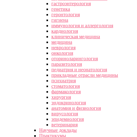
гастроэнтерология
генетика
геронтология
гигиена
иммунология и аллергология
кардиология
клиническая медицина
медицина
неврология
онкология
оториноларингология
паразитология
педиатрия и неонатология
прикладные отрасли медицины
психиатрия
стоматология
фармакология
хирургия
эндокринология
анатомия и физиология
вирусология
эпидемиология
ветеринария
Научные доклады
Практикумы