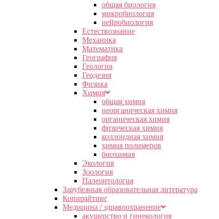
общая биология
микробиология
нейробиология
Естествознание
Механика
Математика
География
Геология
Геодезия
Физика
Химия
общая химия
неорганическая химия
органическая химия
физическая химия
коллоидная химия
химия полимеров
биохимия
Экология
Зоология
Палеонтология
Зарубежная образовательная литература
Копирайтинг
Медицина / здравоохранение
акушерство и гинекология