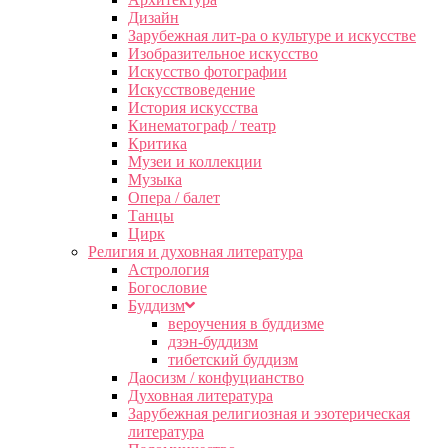
Дизайн
Зарубежная лит-ра о культуре и искусстве
Изобразительное искусство
Искусство фотографии
Искусствоведение
История искусства
Кинематограф / театр
Критика
Музеи и коллекции
Музыка
Опера / балет
Танцы
Цирк
Религия и духовная литература
Астрология
Богословие
Буддизм
вероучения в буддизме
дзэн-буддизм
тибетский буддизм
Даосизм / конфуцианство
Духовная литература
Зарубежная религиозная и эзотерическая
литература