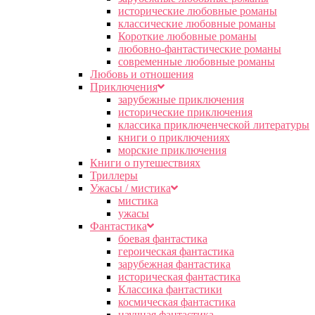
исторические любовные романы
классические любовные романы
Короткие любовные романы
любовно-фантастические романы
современные любовные романы
Любовь и отношения
Приключения
зарубежные приключения
исторические приключения
классика приключенческой литературы
книги о приключениях
морские приключения
Книги о путешествиях
Триллеры
Ужасы / мистика
мистика
ужасы
Фантастика
боевая фантастика
героическая фантастика
зарубежная фантастика
историческая фантастика
Классика фантастики
космическая фантастика
научная фантастика