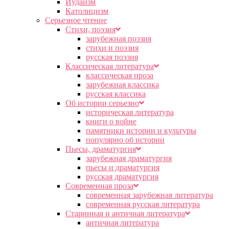
Иудаизм
Католицизм
Серьезное чтение
Cтихи, поэзия
зарубежная поэзия
стихи и поэзия
русская поэзия
Классическая литература
классическая проза
зарубежная классика
русская классика
Об истории серьезно
историческая литература
книги о войне
памятники истории и культуры
популярно об истории
Пьесы, драматургия
зарубежная драматургия
пьесы и драматургия
русская драматургия
Современная проза
современная зарубежная литература
современная русская литература
Старинная и античная литература
античная литература