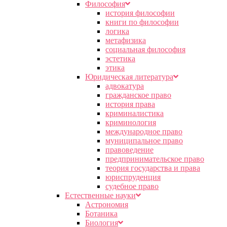
Философия
история философии
книги по философии
логика
метафизика
социальная философия
эстетика
этика
Юридическая литература
адвокатура
гражданское право
история права
криминалистика
криминология
международное право
муниципальное право
правоведение
предпринимательское право
теория государства и права
юриспруденция
судебное право
Естественные науки
Астрономия
Ботаника
Биология