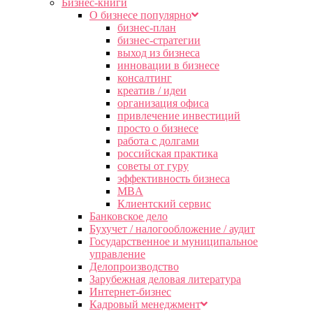
Бизнес-книги
О бизнесе популярно
бизнес-план
бизнес-стратегии
выход из бизнеса
инновации в бизнесе
консалтинг
креатив / идеи
организация офиса
привлечение инвестиций
просто о бизнесе
работа с долгами
российская практика
советы от гуру
эффективность бизнеса
MBA
Клиентский сервис
Банковское дело
Бухучет / налогообложение / аудит
Государственное и муниципальное
управление
Делопроизводство
Зарубежная деловая литература
Интернет-бизнес
Кадровый менеджмент