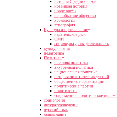
история Средних веков
новейшая история
новое время
первобытное общество
хронология
этнография
Культура и просвещение
издательское дело
СМИ
социокультурная деятельность
культурология
педагогика
Политика
внешняя политика
внутренняя политика
национальная политика
история политических учений
общественные организации
политические партии
политология
современное политическое полож
социология
литературоведение
русский язык
языкознание