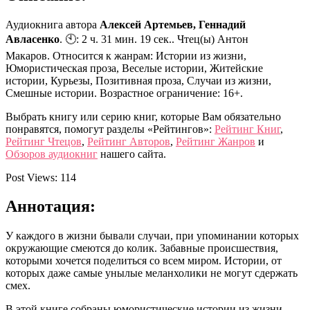
Аудиокнига автора
Алексей Артемьев, Геннадий
Авласенко
. 🕙: 2 ч. 31 мин. 19 сек.. Чтец(ы) Антон
Макаров. Относится к жанрам: Истории из жизни,
Юмористическая проза, Веселые истории, Житейские
истории, Курьезы, Позитивная проза, Случаи из жизни,
Смешные истории. Возрастное ограничение: 16+.
Выбрать книгу или серию книг, которые Вам обязательно
понравятся, помогут разделы «Рейтингов»:
Рейтинг Книг
,
Рейтинг Чтецов
,
Рейтинг Авторов
,
Рейтинг Жанров
и
Обзоров аудиокниг
нашего сайта.
Post Views:
114
Аннотация:
У каждого в жизни бывали случаи, при упоминании которых
окружающие смеются до колик. Забавные происшествия,
которыми хочется поделиться со всем миром. Истории, от
которых даже самые унылые меланхолики не могут сдержать
смех.
В этой книге собраны юмористические истории из жизни.