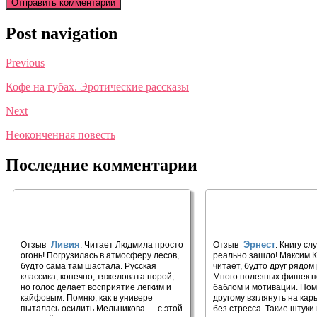
Post navigation
Previous
Кофе на губах. Эротические рассказы
Next
Неоконченная повесть
Последние комментарии
🎧 В лесах (часть первая) #1
🎧 Деньги, успех и 
Ливия
Эрнест
Отзыв
: Читает Людмила просто
Отзыв
: Книгу сл
огонь! Погрузилась в атмосферу лесов,
реально зашло! Максим К
будто сама там шастала. Русская
читает, будто друг рядом
классика, конечно, тяжеловата порой,
Много полезных фишек п
но голос делает восприятие легким и
баблом и мотивации. Пом
кайфовым. Помню, как в универе
другому взглянуть на кар
пыталась осилить Мельникова — с этой
без стресса. Такие штуки 