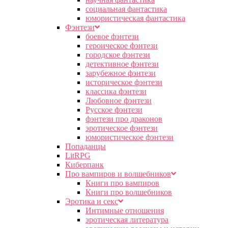
социальная фантастика
юмористическая фантастика
Фэнтези
боевое фэнтези
героическое фэнтези
городское фэнтези
детективное фэнтези
зарубежное фэнтези
историческое фэнтези
классика фэнтези
Любовное фэнтези
Русское фэнтези
фэнтези про драконов
эротическое фэнтези
юмористическое фэнтези
Попаданцы
LitRPG
Киберпанк
Про вампиров и волшебников
Книги про вампиров
Книги про волшебников
Эротика и секс
Интимные отношения
эротическая литература