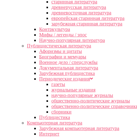
старинная литература
древнерусская литература
древневосточная литература
европейская старинная литература
зарубежная старинная литература
Контркультура
Мифы / легенды / эпос
Научно-популярная литература
Публицистическая литература
Афоризмы и цитаты
Биографии и мемуары
Военное дело / спецслужбы
Документальная литература
Зарубежная публицистика
Периодические издания
газеты
журнальные издания
научно-популярные журналы
общественно-политические журналы
общественно-политические справочник
сборники
Публицистика
Компьютерная литература
Зарубежная компьютерная литература
Интернет