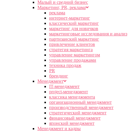
Малый и средний бизнес
Маркетинг, PR, реклама
реклама
интернет-маркетинг
классический маркетинг
маркетинг для новичков
маркетинговые исследования и анализ
партизанский маркетинг
привлечение клиентов
стратегия маркетинга
управление маркетингом
управление продажами
техника продаж
PR
брендинг
Менеджмент
IT-менеджмент
project-менеджмент
классика менеджмента
организационный менеджмент
производственный менеджмент
стратегический менеджмент
финансовый менеджмент
японский менеджмент
Менеджмент и кадры