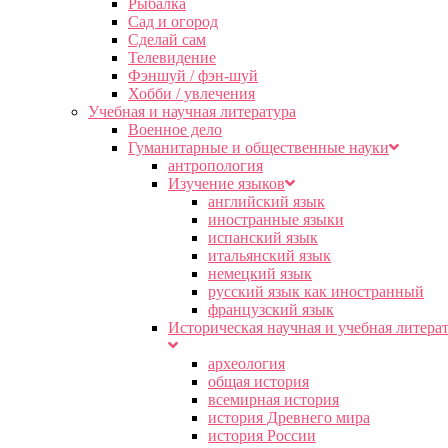
Рыбалка
Сад и огород
Сделай сам
Телевидение
Фэншуй / фэн-шуй
Хобби / увлечения
Учебная и научная литература
Военное дело
Гуманитарные и общественные науки
антропология
Изучение языков
английский язык
иностранные языки
испанский язык
итальянский язык
немецкий язык
русский язык как иностранный
французский язык
Историческая научная и учебная литера
археология
общая история
всемирная история
история Древнего мира
история России