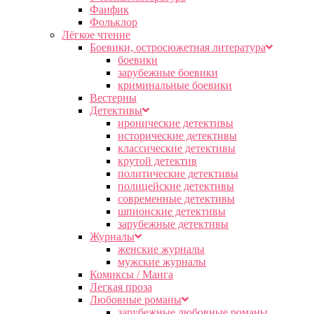
Фанфик
Фольклор
Лёгкое чтение
Боевики, остросюжетная литература
боевики
зарубежные боевики
криминальные боевики
Вестерны
Детективы
иронические детективы
исторические детективы
классические детективы
крутой детектив
политические детективы
полицейские детективы
современные детективы
шпионские детективы
зарубежные детективы
Журналы
женские журналы
мужские журналы
Комиксы / Манга
Легкая проза
Любовные романы
зарубежные любовные романы