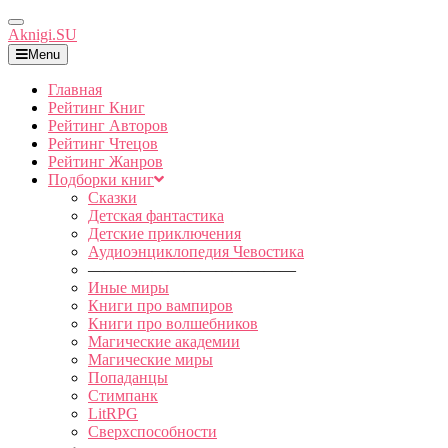
Toggle
Aknigi.SU
Navigation
Menu
Главная
Рейтинг Книг
Рейтинг Авторов
Рейтинг Чтецов
Рейтинг Жанров
Подборки книг
Сказки
Детская фантастика
Детские приключения
Аудиоэнциклопедия Чевостика
—————————————
Иные миры
Книги про вампиров
Книги про волшебников
Магические академии
Магические миры
Попаданцы
Стимпанк
LitRPG
Сверхспособности