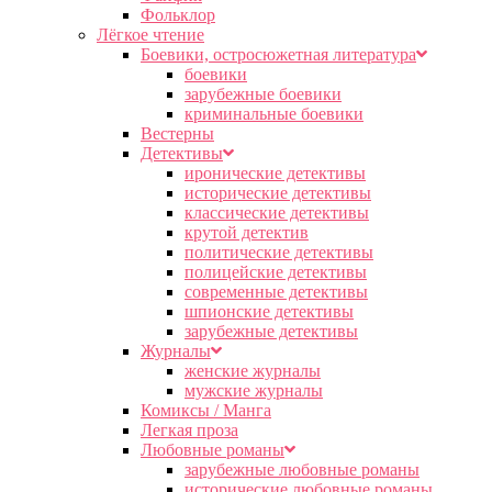
Фольклор
Лёгкое чтение
Боевики, остросюжетная литература
боевики
зарубежные боевики
криминальные боевики
Вестерны
Детективы
иронические детективы
исторические детективы
классические детективы
крутой детектив
политические детективы
полицейские детективы
современные детективы
шпионские детективы
зарубежные детективы
Журналы
женские журналы
мужские журналы
Комиксы / Манга
Легкая проза
Любовные романы
зарубежные любовные романы
исторические любовные романы