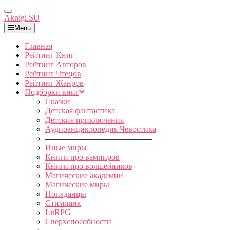
Toggle
Aknigi.SU
Navigation
Menu
Главная
Рейтинг Книг
Рейтинг Авторов
Рейтинг Чтецов
Рейтинг Жанров
Подборки книг
Сказки
Детская фантастика
Детские приключения
Аудиоэнциклопедия Чевостика
—————————————
Иные миры
Книги про вампиров
Книги про волшебников
Магические академии
Магические миры
Попаданцы
Стимпанк
LitRPG
Сверхспособности