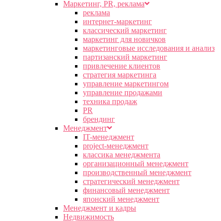
Маркетинг, PR, реклама
реклама
интернет-маркетинг
классический маркетинг
маркетинг для новичков
маркетинговые исследования и анализ
партизанский маркетинг
привлечение клиентов
стратегия маркетинга
управление маркетингом
управление продажами
техника продаж
PR
брендинг
Менеджмент
IT-менеджмент
project-менеджмент
классика менеджмента
организационный менеджмент
производственный менеджмент
стратегический менеджмент
финансовый менеджмент
японский менеджмент
Менеджмент и кадры
Недвижимость