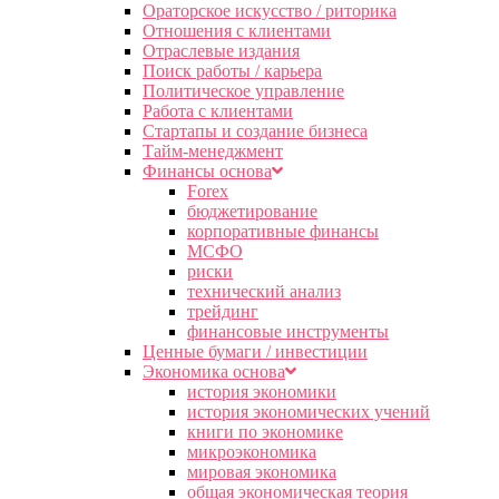
Ораторское искусство / риторика
Отношения с клиентами
Отраслевые издания
Поиск работы / карьера
Политическое управление
Работа с клиентами
Стартапы и создание бизнеса
Тайм-менеджмент
Финансы основа
Forex
бюджетирование
корпоративные финансы
МСФО
риски
технический анализ
трейдинг
финансовые инструменты
Ценные бумаги / инвестиции
Экономика основа
история экономики
история экономических учений
книги по экономике
микроэкономика
мировая экономика
общая экономическая теория