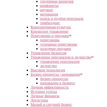
гендерные различия
конфликты
коучинг
мотивация
поиск и подбор персонала
тимбилдинг
Корпоративная культура
Кризисное управление
Переговоры и продажи
переговоры
успешные переговоры
холодные продажи
Управление бизнесом
Управление персоналом и лидерство
управление персоналом
лидерство
Высокие технологии
Бизнес-процессы / инновации
бизнес-процессы
инновации в бизнесе
Личная эффективность
Истории успеха
Личные финансы
Логистика
Малый и средний бизнес