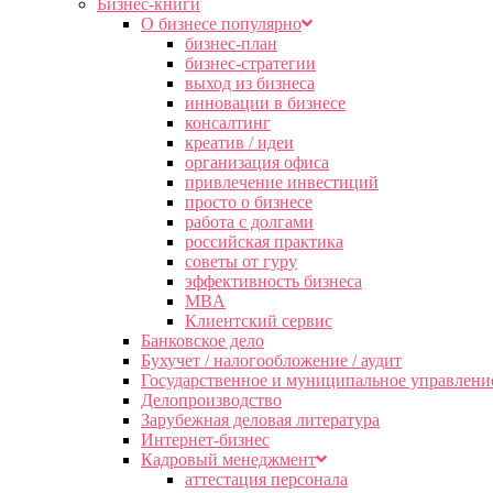
Бизнес-книги
О бизнесе популярно
бизнес-план
бизнес-стратегии
выход из бизнеса
инновации в бизнесе
консалтинг
креатив / идеи
организация офиса
привлечение инвестиций
просто о бизнесе
работа с долгами
российская практика
советы от гуру
эффективность бизнеса
MBA
Клиентский сервис
Банковское дело
Бухучет / налогообложение / аудит
Государственное и муниципальное управлени
Делопроизводство
Зарубежная деловая литература
Интернет-бизнес
Кадровый менеджмент
аттестация персонала