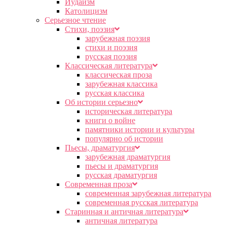
Иудаизм
Католицизм
Серьезное чтение
Cтихи, поэзия
зарубежная поэзия
стихи и поэзия
русская поэзия
Классическая литература
классическая проза
зарубежная классика
русская классика
Об истории серьезно
историческая литература
книги о войне
памятники истории и культуры
популярно об истории
Пьесы, драматургия
зарубежная драматургия
пьесы и драматургия
русская драматургия
Современная проза
современная зарубежная литература
современная русская литература
Старинная и античная литература
античная литература