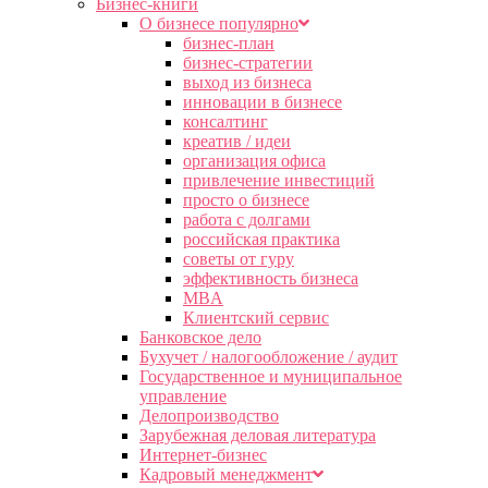
Бизнес-книги
О бизнесе популярно
бизнес-план
бизнес-стратегии
выход из бизнеса
инновации в бизнесе
консалтинг
креатив / идеи
организация офиса
привлечение инвестиций
просто о бизнесе
работа с долгами
российская практика
советы от гуру
эффективность бизнеса
MBA
Клиентский сервис
Банковское дело
Бухучет / налогообложение / аудит
Государственное и муниципальное
управление
Делопроизводство
Зарубежная деловая литература
Интернет-бизнес
Кадровый менеджмент