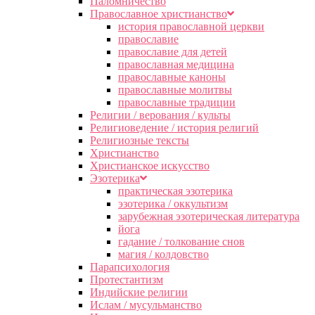
Паломничество
Православное христианство
история православной церкви
православие
православие для детей
православная медицина
православные каноны
православные молитвы
православные традиции
Религии / верования / культы
Религиоведение / история религий
Религиозные тексты
Христианство
Христианское искусство
Эзотерика
практическая эзотерика
эзотерика / оккультизм
зарубежная эзотерическая литература
йога
гадание / толкование снов
магия / колдовство
Парапсихология
Протестантизм
Индийские религии
Ислам / мусульманство