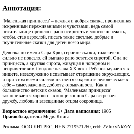
Аннотация:
‘Маленькая принцесса’ – нежная и добрая сказка, пронизанная
искренними переживаниями и чувствами, ведь самой
писательнице пришлось рано осиротеть и многое пережить,
чтобы, став взрослой, писать такие светлые, добрые и
поучительные сказки для детей всего мира.
Девочка по имени Сара Крю, героине сказки, тоже очень
сильно не повезло, ей выпало рано остаться сиротой. Она не
принцесса, а круглая сирота, живущая в чопорном и
неприветливом Лондоне начала XX века. Ребенок мучается в
нищете, незаслуженно испытывает отвращение окружающих,
и при этом всеми силами пытается сохранить человеческое в
себе – самоуважение, доброту, отзывчивость. Как и
большинство детских сказок, ‘Маленькая принцесса’
заканчивается хорошо – в конце концов Сара встречает
дружбу, любовь и завещанные отцом сокровища.
Возрастное ограничение:
6+
Дата написания:
1905
Правообладатель:
МедиаКнига
Реклама. ООО ЛИТРЕС, ИНN 7719571260, erid: 2VfnxyNkZrY