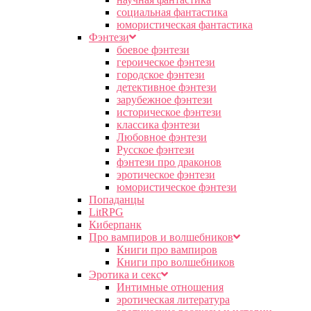
социальная фантастика
юмористическая фантастика
Фэнтези
боевое фэнтези
героическое фэнтези
городское фэнтези
детективное фэнтези
зарубежное фэнтези
историческое фэнтези
классика фэнтези
Любовное фэнтези
Русское фэнтези
фэнтези про драконов
эротическое фэнтези
юмористическое фэнтези
Попаданцы
LitRPG
Киберпанк
Про вампиров и волшебников
Книги про вампиров
Книги про волшебников
Эротика и секс
Интимные отношения
эротическая литература