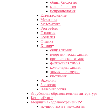
общая биология
микробиология
нейробиология
Естествознание
Механика
Математика
География
Геология
Геодезия
Физика
Химия
общая химия
неорганическая химия
органическая химия
физическая химия
коллоидная химия
химия полимеров
биохимия
Экология
Зоология
Палеонтология
Зарубежная образовательная литература
Копирайтинг
Медицина / здравоохранение
акушерство и гинекология