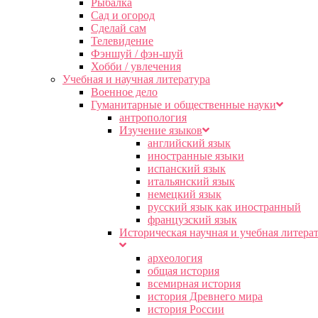
Рыбалка
Сад и огород
Сделай сам
Телевидение
Фэншуй / фэн-шуй
Хобби / увлечения
Учебная и научная литература
Военное дело
Гуманитарные и общественные науки
антропология
Изучение языков
английский язык
иностранные языки
испанский язык
итальянский язык
немецкий язык
русский язык как иностранный
французский язык
Историческая научная и учебная литера
археология
общая история
всемирная история
история Древнего мира
история России