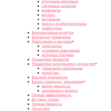
аттестация персонала
гендерные различия
конфликты
коучинг
мотивация
поиск и подбор персонала
тимбилдинг
Корпоративная культура
Кризисное управление
Переговоры и продажи
переговоры
успешные переговоры
холодные продажи
Управление бизнесом
Управление персоналом и лидерство
управление персоналом
лидерство
Высокие технологии
Бизнес-процессы / инновации
бизнес-процессы
инновации в бизнесе
Личная эффективность
Истории успеха
Личные финансы
Логистика