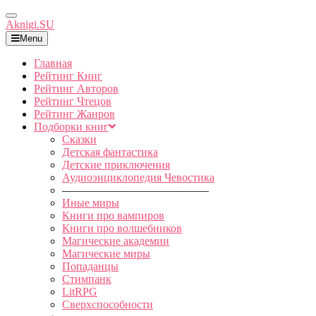
Toggle
Aknigi.SU
Navigation
Menu
Главная
Рейтинг Книг
Рейтинг Авторов
Рейтинг Чтецов
Рейтинг Жанров
Подборки книг
Сказки
Детская фантастика
Детские приключения
Аудиоэнциклопедия Чевостика
—————————————
Иные миры
Книги про вампиров
Книги про волшебников
Магические академии
Магические миры
Попаданцы
Стимпанк
LitRPG
Сверхспособности