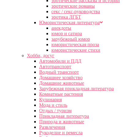
эротические рассказы и истории
эротические романы
секс / секс-руководства
эротика ЛГБТ
Юмористическая литература
анекдоты
юмор и сатира
зарубежный юмор
юмористическая проза
юмористические стихи
Хобби, досуг
Автомобили и ПДД
Автотранспорт
Водный транспорт
Домашнее хозяйство
Домашние животные
Зарубежная прикладная литература
Комнатные растения
Кулинария
Мода и стиль
Отдых / туризм
Прикладная литература
Природа и животные
Развлечения
Рукоделие и ремесла