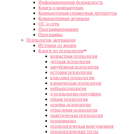
Информационная безопасность
Книги о компьютерах
Компьютерная справочная литература
Компьютерные журналы
ОС и сети
Программирование
Программы
Психология, мотивация
Истории из жизни
Книги по психологии
возрастная психология
детская психология
зарубежная психология
история психологии
классики психологии
клиническая психология
нейропсихология
о психологии популярно
общая психология
основы психологии
отраслевая психология
практическая психология
психоанализ
психологическая консультация
психологические тесты