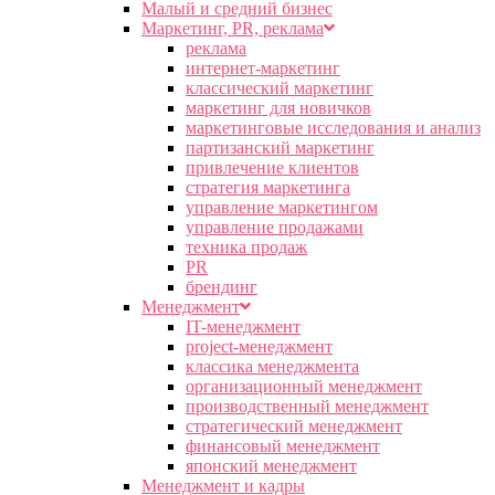
Малый и средний бизнес
Маркетинг, PR, реклама
реклама
интернет-маркетинг
классический маркетинг
маркетинг для новичков
маркетинговые исследования и анализ
партизанский маркетинг
привлечение клиентов
стратегия маркетинга
управление маркетингом
управление продажами
техника продаж
PR
брендинг
Менеджмент
IT-менеджмент
project-менеджмент
классика менеджмента
организационный менеджмент
производственный менеджмент
стратегический менеджмент
финансовый менеджмент
японский менеджмент
Менеджмент и кадры