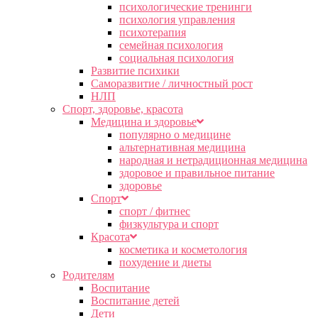
психологические тренинги
психология управления
психотерапия
семейная психология
социальная психология
Развитие психики
Саморазвитие / личностный рост
НЛП
Спорт, здоровье, красота
Медицина и здоровье
популярно о медицине
альтернативная медицина
народная и нетрадиционная медицина
здоровое и правильное питание
здоровье
Спорт
спорт / фитнес
физкультура и спорт
Красота
косметика и косметология
похудение и диеты
Родителям
Воспитание
Воспитание детей
Дети