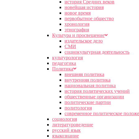
история Средних веков
новейшая история
новое время
первобытное общество
хронология
этнография
Культура и просвещение
издательское дело
СМИ
социокультурная деятельность
культурология
педагогика
Политика
внешняя политика
внутренняя политика
национальная политика
история политических учений
общественные организации
политические партии
политология
современное политическое полож
социология
литературоведение
русский язык
языкознание