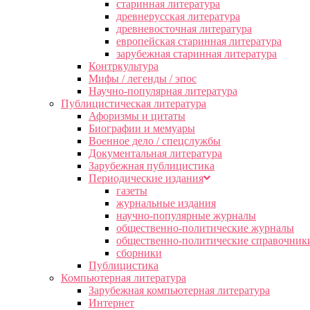
старинная литература
древнерусская литература
древневосточная литература
европейская старинная литература
зарубежная старинная литература
Контркультура
Мифы / легенды / эпос
Научно-популярная литература
Публицистическая литература
Афоризмы и цитаты
Биографии и мемуары
Военное дело / спецслужбы
Документальная литература
Зарубежная публицистика
Периодические издания
газеты
журнальные издания
научно-популярные журналы
общественно-политические журналы
общественно-политические справочник
сборники
Публицистика
Компьютерная литература
Зарубежная компьютерная литература
Интернет