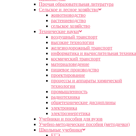
Прочая образовательная литература
Сельское и лесное хозяйство
животноводство
растениеводство
сельское хозяйство
Технические науки
воздушный транспорт
высокие технологии
железнодорожный транспорт
информатика и вычислительная техника
космический транспорт
материаловедение
пищевое производство
проектирование
процессы и аппараты химической
технологии
промышленность
радиотехника
общетехнические дисциплины
электроника
электроэнергетика
Учебники и пособия для вузов
Учебно-методические пособия (методички)
Школьные учебники
ЕГЭ