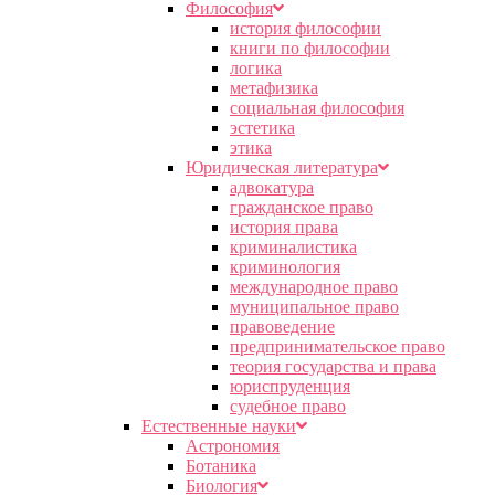
Философия
история философии
книги по философии
логика
метафизика
социальная философия
эстетика
этика
Юридическая литература
адвокатура
гражданское право
история права
криминалистика
криминология
международное право
муниципальное право
правоведение
предпринимательское право
теория государства и права
юриспруденция
судебное право
Естественные науки
Астрономия
Ботаника
Биология