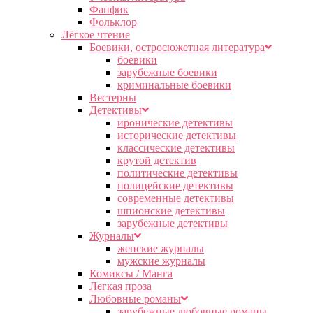
Фанфик
Фольклор
Лёгкое чтение
Боевики, остросюжетная литература
боевики
зарубежные боевики
криминальные боевики
Вестерны
Детективы
иронические детективы
исторические детективы
классические детективы
крутой детектив
политические детективы
полицейские детективы
современные детективы
шпионские детективы
зарубежные детективы
Журналы
женские журналы
мужские журналы
Комиксы / Манга
Легкая проза
Любовные романы
зарубежные любовные романы