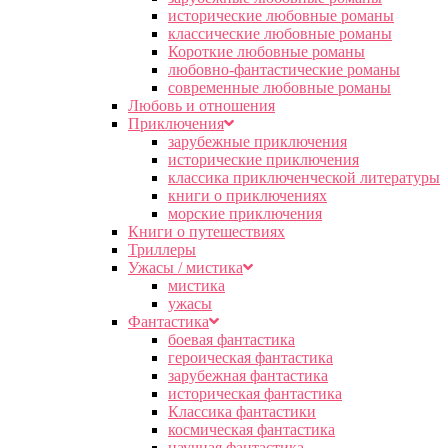
исторические любовные романы
классические любовные романы
Короткие любовные романы
любовно-фантастические романы
современные любовные романы
Любовь и отношения
Приключения
зарубежные приключения
исторические приключения
классика приключенческой литературы
книги о приключениях
морские приключения
Книги о путешествиях
Триллеры
Ужасы / мистика
мистика
ужасы
Фантастика
боевая фантастика
героическая фантастика
зарубежная фантастика
историческая фантастика
Классика фантастики
космическая фантастика
научная фантастика