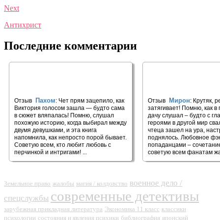
Next
Антихрист
Последние комментарии
🎧 Сложный выбор
🎧 Сокровище генер
Ялина
Пахом
Мирон
Отзыв
: Чет прям зацепило, как
Отзыв
: Крутяк, 
Виктория голосом зашла — будто сама
затягивает! Помню, как в
в сюжет вляпалась! Помню, слушал
дачу слушал – будто с г
похожую историю, когда выбирал между
героями в другой мир сва
двумя девушками, и эта книга
чтеца зашел на ура, нас
напомнила, как непросто порой бывает.
поднялось. Любовное фэ
Советую всем, кто любит любовь с
попаданцами – сочетание
перчинкой и интригами! ...
советую всем фанатам жан
военное дело /
Земельное право
жалобы
магия / колдовство
современные детективы
спецслужбы
зарубежная прикладная литература
Экономика 11 класс
классики
психологии
состояния и явления психики
библиография
японский