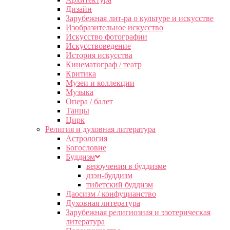
Дизайн
Зарубежная лит-ра о культуре и искусстве
Изобразительное искусство
Искусство фотографии
Искусствоведение
История искусства
Кинематограф / театр
Критика
Музеи и коллекции
Музыка
Опера / балет
Танцы
Цирк
Религия и духовная литература
Астрология
Богословие
Буддизм
вероучения в буддизме
дзэн-буддизм
тибетский буддизм
Даосизм / конфуцианство
Духовная литература
Зарубежная религиозная и эзотерическая
литература