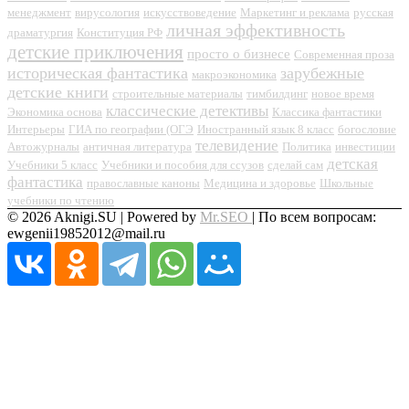
менеджмент
вирусология
искусствоведение
Маркетинг и реклама
русская
личная эффективность
драматургия
Конституция РФ
детские приключения
просто о бизнесе
Современная проза
историческая фантастика
зарубежные
макроэкономика
детские книги
строительные материалы
тимбилдинг
новое время
классические детективы
Экономика основа
Классика фантастики
Интерьеры
ГИА по географии (ОГЭ
Иностранный язык 8 класс
богословие
телевидение
Автожурналы
античная литература
Политика
инвестиции
детская
Учебники 5 класс
Учебники и пособия для ссузов
сделай сам
фантастика
православные каноны
Медицина и здоровье
Школьные
учебники по чтению
© 2026 Aknigi.SU | Powered by
Mr.SEO
| По всем вопросам:
ewgenii19852012@mail.ru