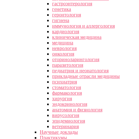
гастроэнтерология
генетика
геронтология
гигиена
иммунология и аллергология
кардиология
клиническая медицина
медицина
неврология
онкология
оториноларингология
паразитология
педиатрия и неонатология
прикладные отрасли медицины
психиатрия
стоматология
фармакология
хирургия
эндокринология
анатомия и физиология
вирусология
эпидемиология
ветеринария
Научные доклады
Практикумы