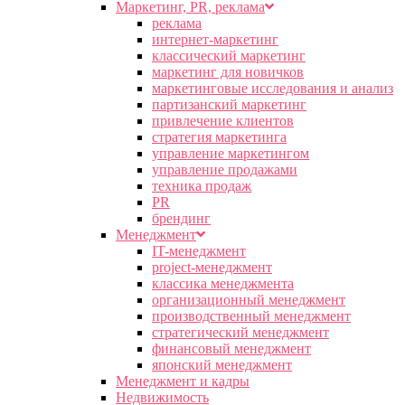
Маркетинг, PR, реклама
реклама
интернет-маркетинг
классический маркетинг
маркетинг для новичков
маркетинговые исследования и анализ
партизанский маркетинг
привлечение клиентов
стратегия маркетинга
управление маркетингом
управление продажами
техника продаж
PR
брендинг
Менеджмент
IT-менеджмент
project-менеджмент
классика менеджмента
организационный менеджмент
производственный менеджмент
стратегический менеджмент
финансовый менеджмент
японский менеджмент
Менеджмент и кадры
Недвижимость