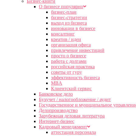
Бизнес-книги
О бизнесе популярно
бизнес-план
бизнес-стратегии
выход из бизнеса
инновации в бизнесе
консалтинг
креатив / идеи
организация офиса
привлечение инвестиций
просто о бизнесе
работа с долгами
российская практика
советы от гуру
эффективность бизнеса
MBA
Клиентский сервис
Банковское дело
Бухучет / налогообложение / аудит
Государственное и муниципальное управлени
Делопроизводство
Зарубежная деловая литература
Интернет-бизнес
Кадровый менеджмент
аттестация персонала