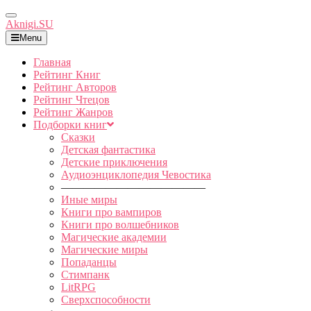
Toggle
Aknigi.SU
Navigation
Menu
Главная
Рейтинг Книг
Рейтинг Авторов
Рейтинг Чтецов
Рейтинг Жанров
Подборки книг
Сказки
Детская фантастика
Детские приключения
Аудиоэнциклопедия Чевостика
—————————————
Иные миры
Книги про вампиров
Книги про волшебников
Магические академии
Магические миры
Попаданцы
Стимпанк
LitRPG
Сверхспособности