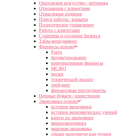
Ораторское искусство / риторика
Отношения с клиентами
Отраслевые издания
Поиск работы / карьера
Политическое управление
Работа с клиентами
Стартапы и создание бизнеса
Тайм-менеджмент
Финансы основа
Forex
бюджетирование
корпоративные финансы
МСФО
риски
технический анализ
трейдинг
финансовые инструменты
Ценные бумаги / инвестиции
Экономика основа
история экономики
история экономических учений
книги по экономике
микроэкономика
мировая экономика
общая экономическая теория