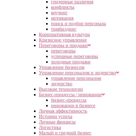
гендерные различия
конфликты
коучинг
мотивация
поиск и подбор персонала
тимбилдинг
Корпоративная культура
Кризисное управление
Переговоры и продажи
переговоры
успешные переговоры
холодные продажи
Управление бизнесом
Управление персоналом и лидерство
управление персоналом
лидерство
Высокие технологии
Бизнес-процессы / инновации
бизнес-процессы
инновации в бизнесе
Личная эффективность
Истории успеха
Личные финансы
Логистика
Малый и средний бизнес