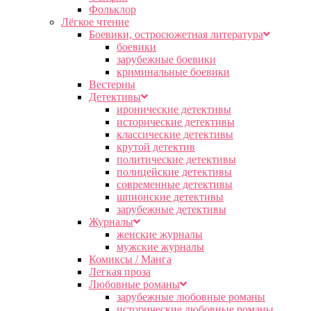
Фольклор
Лёгкое чтение
Боевики, остросюжетная литература
боевики
зарубежные боевики
криминальные боевики
Вестерны
Детективы
иронические детективы
исторические детективы
классические детективы
крутой детектив
политические детективы
полицейские детективы
современные детективы
шпионские детективы
зарубежные детективы
Журналы
женские журналы
мужские журналы
Комиксы / Манга
Легкая проза
Любовные романы
зарубежные любовные романы
исторические любовные романы