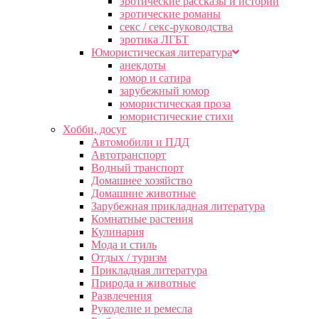
эротические рассказы и истории
эротические романы
секс / секс-руководства
эротика ЛГБТ
Юмористическая литература
анекдоты
юмор и сатира
зарубежный юмор
юмористическая проза
юмористические стихи
Хобби, досуг
Автомобили и ПДД
Автотранспорт
Водный транспорт
Домашнее хозяйство
Домашние животные
Зарубежная прикладная литература
Комнатные растения
Кулинария
Мода и стиль
Отдых / туризм
Прикладная литература
Природа и животные
Развлечения
Рукоделие и ремесла