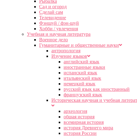
Рыбалка
Сад и огород
Сделай сам
Телевидение
Фэншуй / фэн-шуй
Хобби / увлечения
Учебная и научная литература
Военное дело
Гуманитарные и общественные науки
антропология
Изучение языков
английский язык
иностранные языки
испанский язык
итальянский язык
немецкий язык
русский язык как иностранный
французский язык
Историческая научная и учебная литера
археология
общая история
всемирная история
история Древнего мира
история России