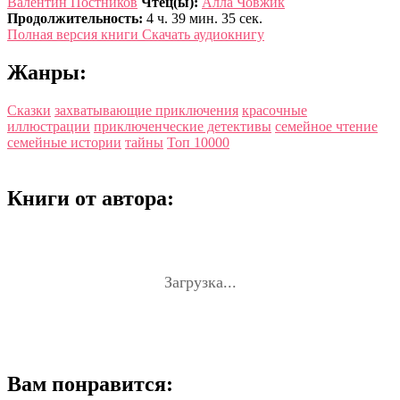
Валентин Постников
Чтец(ы):
Алла Човжик
Продолжительность:
4 ч. 39 мин. 35 сек.
Полная версия книги
Скачать аудиокнигу
Жанры:
Сказки
захватывающие приключения
красочные
иллюстрации
приключенческие детективы
семейное чтение
семейные истории
тайны
Топ 10000
Книги от автора:
Загрузка...
Вам понравится: