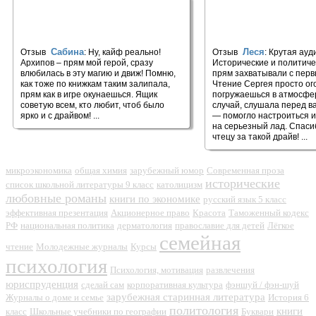
🎧 Архипов. Псионик #1
🎧 Истина
Сабина
Леся
Отзыв
: Ну, кайф реально!
Отзыв
: Крутая ауд
Архипов – прям мой герой, сразу
Исторические и политиче
влюбилась в эту магию и движ! Помню,
прям захватывали с перв
как тоже по книжкам таким залипала,
Чтение Сергея просто ог
прям как в игре окунаешься. Ящик
погружаешься в атмосфе
советую всем, кто любит, чтоб было
случай, слушала перед 
ярко и с драйвом! ...
— помогло настроиться и
на серьезный лад. Спаси
чтецу за такой драйв! ...
микроэкономика
общая химия
зарубежный юмор
Современная проза
исторические
список школьной литературы 9 класс
католицизм
любовные романы
книги по экономике
русский язык 5 класс
эффективная презентация
Акционерное право
Красота
Таможенный кодекс
РФ
национальная политика
дерматология
православие для детей
Лёгкое
семейная
чтение
Молодежные журналы
Курсы
психология
Психология, мотивация
развлечения
юриспруденция
сделай сам
корпоративная культура
фэншуй / фэн-шуй
зарубежная старинная литература
Журналы о доме и семье
История 6
политология
книги
класс
Школьные учебники по географии
Буквари