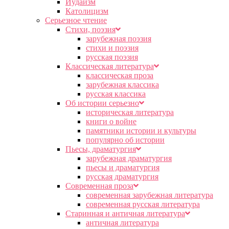
Иудаизм
Католицизм
Серьезное чтение
Cтихи, поэзия
зарубежная поэзия
стихи и поэзия
русская поэзия
Классическая литература
классическая проза
зарубежная классика
русская классика
Об истории серьезно
историческая литература
книги о войне
памятники истории и культуры
популярно об истории
Пьесы, драматургия
зарубежная драматургия
пьесы и драматургия
русская драматургия
Современная проза
современная зарубежная литература
современная русская литература
Старинная и античная литература
античная литература