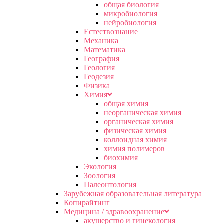
общая биология
микробиология
нейробиология
Естествознание
Механика
Математика
География
Геология
Геодезия
Физика
Химия
общая химия
неорганическая химия
органическая химия
физическая химия
коллоидная химия
химия полимеров
биохимия
Экология
Зоология
Палеонтология
Зарубежная образовательная литература
Копирайтинг
Медицина / здравоохранение
акушерство и гинекология