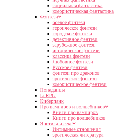
социальная фантастика
юмористическая фантастика
Фэнтези
боевое фэнтези
героическое фэнтези
городское фэнтези
детективное фэнтези
зарубежное фэнтези
историческое фэнтези
классика фэнтези
Любовное фэнтези
Русское фэнтези
фэнтези про драконов
эротическое фэнтези
юмористическое фэнтези
Попаданцы
LitRPG
Киберпанк
Про вампиров и волшебников
Книги про вампиров
Книги про волшебников
Эротика и секс
Интимные отношения
эротическая литература