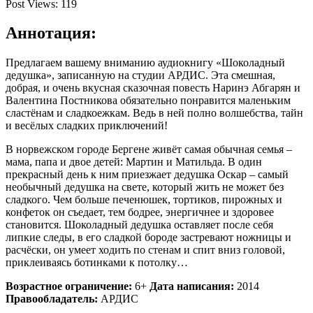
Post Views:
119
Аннотация:
Предлагаем вашему вниманию аудиокнигу «Шоколадный
дедушка», записанную на студии АРДИС. Эта смешная,
добрая, и очень вкусная сказочная повесть Наринэ Абгарян и
Валентина Постникова обязательно понравится маленьким
сластёнам и сладкоежкам. Ведь в ней полно волшебства, тайн
и весёлых сладких приключений!
В норвежском городе Бергене живёт самая обычная семья –
мама, папа и двое детей: Мартин и Матильда. В один
прекрасный день к ним приезжает дедушка Оскар – самый
необычный дедушка на свете, который жить не может без
сладкого. Чем больше печенюшек, тортиков, пирожных и
конфеток он съедает, тем бодрее, энергичнее и здоровее
становится. Шоколадный дедушка оставляет после себя
липкие следы, в его сладкой бороде застревают ножницы и
расчёски, он умеет ходить по стенам и спит вниз головой,
приклеиваясь ботинками к потолку…
Возрастное ограничение:
6+
Дата написания:
2014
Правообладатель:
АРДИС