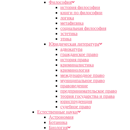
Философия
история философии
книги по философии
логика
метафизика
социальная философия
эстетика
этика
Юридическая литература
адвокатура
гражданское право
история права
криминалистика
криминология
международное право
муниципальное право
правоведение
предпринимательское право
теория государства и права
юриспруденция
судебное право
Естественные науки
Астрономия
Ботаника
Биология