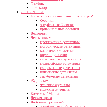
Фанфик
Фольклор
Лёгкое чтение
Боевики, остросюжетная литература
боевики
зарубежные боевики
криминальные боевики
Вестерны
Детективы
иронические детективы
исторические детективы
классические детективы
крутой детектив
политические детективы
полицейские детективы
современные детективы
шпионские детективы
зарубежные детективы
Журналы
женские журналы
мужские журналы
Комиксы / Манга
Легкая проза
Любовные романы
зарубежные любовные романы