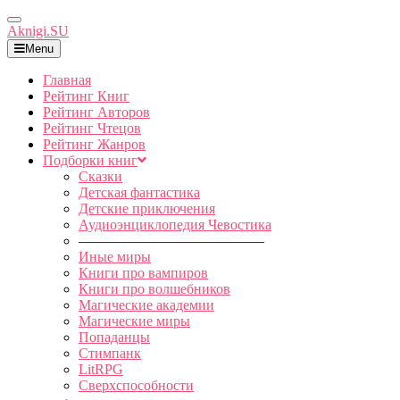
Toggle
Aknigi.SU
Navigation
Menu
Главная
Рейтинг Книг
Рейтинг Авторов
Рейтинг Чтецов
Рейтинг Жанров
Подборки книг
Сказки
Детская фантастика
Детские приключения
Аудиоэнциклопедия Чевостика
—————————————
Иные миры
Книги про вампиров
Книги про волшебников
Магические академии
Магические миры
Попаданцы
Стимпанк
LitRPG
Сверхспособности