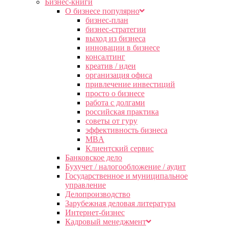
Бизнес-книги
О бизнесе популярно
бизнес-план
бизнес-стратегии
выход из бизнеса
инновации в бизнесе
консалтинг
креатив / идеи
организация офиса
привлечение инвестиций
просто о бизнесе
работа с долгами
российская практика
советы от гуру
эффективность бизнеса
MBA
Клиентский сервис
Банковское дело
Бухучет / налогообложение / аудит
Государственное и муниципальное
управление
Делопроизводство
Зарубежная деловая литература
Интернет-бизнес
Кадровый менеджмент