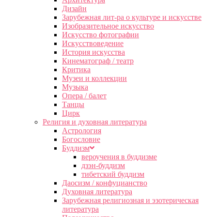
Дизайн
Зарубежная лит-ра о культуре и искусстве
Изобразительное искусство
Искусство фотографии
Искусствоведение
История искусства
Кинематограф / театр
Критика
Музеи и коллекции
Музыка
Опера / балет
Танцы
Цирк
Религия и духовная литература
Астрология
Богословие
Буддизм
вероучения в буддизме
дзэн-буддизм
тибетский буддизм
Даосизм / конфуцианство
Духовная литература
Зарубежная религиозная и эзотерическая
литература