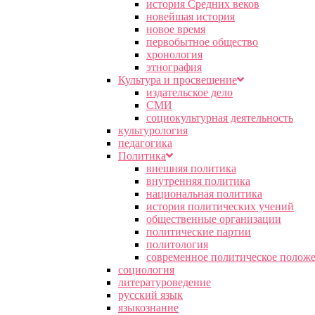
история Средних веков
новейшая история
новое время
первобытное общество
хронология
этнография
Культура и просвещение
издательское дело
СМИ
социокультурная деятельность
культурология
педагогика
Политика
внешняя политика
внутренняя политика
национальная политика
история политических учений
общественные организации
политические партии
политология
современное политическое полож
социология
литературоведение
русский язык
языкознание