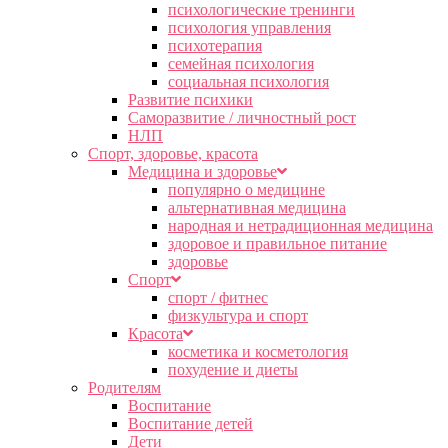
психологические тренинги
психология управления
психотерапия
семейная психология
социальная психология
Развитие психики
Саморазвитие / личностный рост
НЛП
Спорт, здоровье, красота
Медицина и здоровье
популярно о медицине
альтернативная медицина
народная и нетрадиционная медицина
здоровое и правильное питание
здоровье
Спорт
спорт / фитнес
физкультура и спорт
Красота
косметика и косметология
похудение и диеты
Родителям
Воспитание
Воспитание детей
Дети