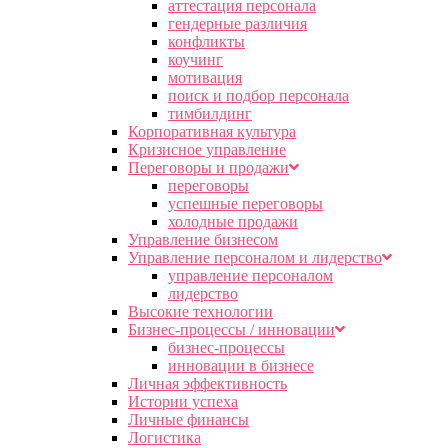
аттестация персонала
гендерные различия
конфликты
коучинг
мотивация
поиск и подбор персонала
тимбилдинг
Корпоративная культура
Кризисное управление
Переговоры и продажи
переговоры
успешные переговоры
холодные продажи
Управление бизнесом
Управление персоналом и лидерство
управление персоналом
лидерство
Высокие технологии
Бизнес-процессы / инновации
бизнес-процессы
инновации в бизнесе
Личная эффективность
Истории успеха
Личные финансы
Логистика