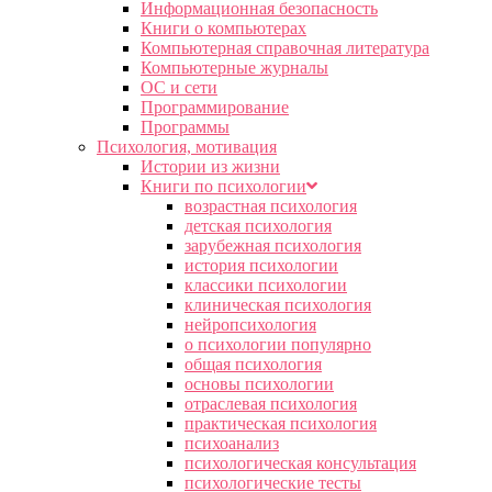
Информационная безопасность
Книги о компьютерах
Компьютерная справочная литература
Компьютерные журналы
ОС и сети
Программирование
Программы
Психология, мотивация
Истории из жизни
Книги по психологии
возрастная психология
детская психология
зарубежная психология
история психологии
классики психологии
клиническая психология
нейропсихология
о психологии популярно
общая психология
основы психологии
отраслевая психология
практическая психология
психоанализ
психологическая консультация
психологические тесты