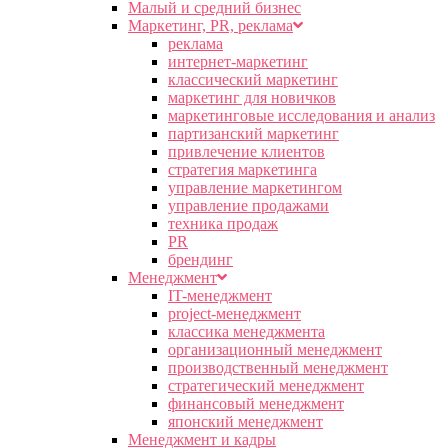
Малый и средний бизнес
Маркетинг, PR, реклама
реклама
интернет-маркетинг
классический маркетинг
маркетинг для новичков
маркетинговые исследования и анализ
партизанский маркетинг
привлечение клиентов
стратегия маркетинга
управление маркетингом
управление продажами
техника продаж
PR
брендинг
Менеджмент
IT-менеджмент
project-менеджмент
классика менеджмента
организационный менеджмент
производственный менеджмент
стратегический менеджмент
финансовый менеджмент
японский менеджмент
Менеджмент и кадры