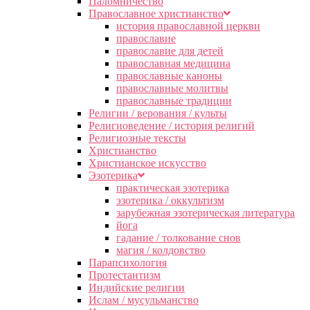
Паломничество
Православное христианство
история православной церкви
православие
православие для детей
православная медицина
православные каноны
православные молитвы
православные традиции
Религии / верования / культы
Религиоведение / история религий
Религиозные тексты
Христианство
Христианское искусство
Эзотерика
практическая эзотерика
эзотерика / оккультизм
зарубежная эзотерическая литература
йога
гадание / толкование снов
магия / колдовство
Парапсихология
Протестантизм
Индийские религии
Ислам / мусульманство