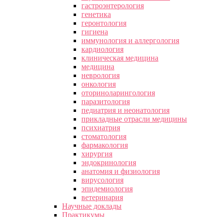
гастроэнтерология
генетика
геронтология
гигиена
иммунология и аллергология
кардиология
клиническая медицина
медицина
неврология
онкология
оториноларингология
паразитология
педиатрия и неонатология
прикладные отрасли медицины
психиатрия
стоматология
фармакология
хирургия
эндокринология
анатомия и физиология
вирусология
эпидемиология
ветеринария
Научные доклады
Практикумы