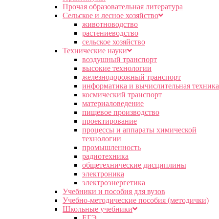
Прочая образовательная литература
Сельское и лесное хозяйство
животноводство
растениеводство
сельское хозяйство
Технические науки
воздушный транспорт
высокие технологии
железнодорожный транспорт
информатика и вычислительная техника
космический транспорт
материаловедение
пищевое производство
проектирование
процессы и аппараты химической
технологии
промышленность
радиотехника
общетехнические дисциплины
электроника
электроэнергетика
Учебники и пособия для вузов
Учебно-методические пособия (методички)
Школьные учебники
ЕГЭ