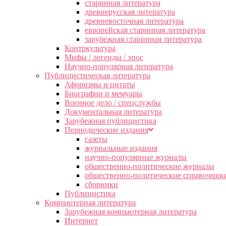
старинная литература
древнерусская литература
древневосточная литература
европейская старинная литература
зарубежная старинная литература
Контркультура
Мифы / легенды / эпос
Научно-популярная литература
Публицистическая литература
Афоризмы и цитаты
Биографии и мемуары
Военное дело / спецслужбы
Документальная литература
Зарубежная публицистика
Периодические издания
газеты
журнальные издания
научно-популярные журналы
общественно-политические журналы
общественно-политические справочник
сборники
Публицистика
Компьютерная литература
Зарубежная компьютерная литература
Интернет