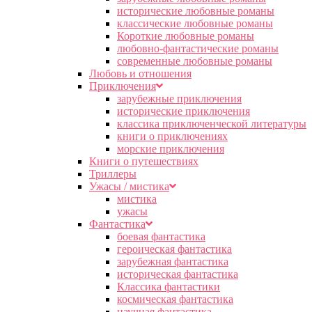
исторические любовные романы
классические любовные романы
Короткие любовные романы
любовно-фантастические романы
современные любовные романы
Любовь и отношения
Приключения
зарубежные приключения
исторические приключения
классика приключенческой литературы
книги о приключениях
морские приключения
Книги о путешествиях
Триллеры
Ужасы / мистика
мистика
ужасы
Фантастика
боевая фантастика
героическая фантастика
зарубежная фантастика
историческая фантастика
Классика фантастики
космическая фантастика
научная фантастика