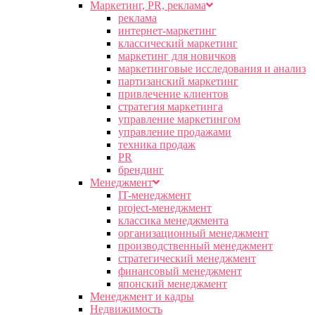
Маркетинг, PR, реклама
реклама
интернет-маркетинг
классический маркетинг
маркетинг для новичков
маркетинговые исследования и анализ
партизанский маркетинг
привлечение клиентов
стратегия маркетинга
управление маркетингом
управление продажами
техника продаж
PR
брендинг
Менеджмент
IT-менеджмент
project-менеджмент
классика менеджмента
организационный менеджмент
производственный менеджмент
стратегический менеджмент
финансовый менеджмент
японский менеджмент
Менеджмент и кадры
Недвижимость