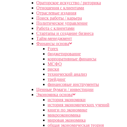
Ораторское искусство / риторика
Отношения с клиентами
Отраслевые издания
Поиск работы / карьера
Политическое управление
Работа с клиентами
Стартапы и создание бизнеса
Тайм-менеджмент
Финансы основа
Forex
бюджетирование
корпоративные финансы
МСФО
риски
технический анализ
трейдинг
финансовые инструменты
Ценные бумаги / инвестиции
Экономика основа
история экономики
история экономических учений
книги по экономике
микроэкономика
мировая экономика
общая экономическая теория