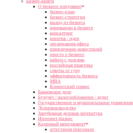
Бизнес-книги
О бизнесе популярно
бизнес-план
бизнес-стратегии
выход из бизнеса
инновации в бизнесе
консалтинг
креатив / идеи
организация офиса
привлечение инвестиций
просто о бизнесе
работа с долгами
российская практика
советы от гуру
эффективность бизнеса
MBA
Клиентский сервис
Банковское дело
Бухучет / налогообложение / аудит
Государственное и муниципальное управлени
Делопроизводство
Зарубежная деловая литература
Интернет-бизнес
Кадровый менеджмент
аттестация персонала