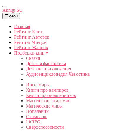
Toggle
Aknigi.SU
Navigation
Menu
Главная
Рейтинг Книг
Рейтинг Авторов
Рейтинг Чтецов
Рейтинг Жанров
Подборки книг
Сказки
Детская фантастика
Детские приключения
Аудиоэнциклопедия Чевостика
—————————————
Иные миры
Книги про вампиров
Книги про волшебников
Магические академии
Магические миры
Попаданцы
Стимпанк
LitRPG
Сверхспособности