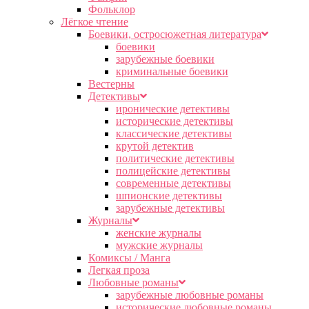
Фольклор
Лёгкое чтение
Боевики, остросюжетная литература
боевики
зарубежные боевики
криминальные боевики
Вестерны
Детективы
иронические детективы
исторические детективы
классические детективы
крутой детектив
политические детективы
полицейские детективы
современные детективы
шпионские детективы
зарубежные детективы
Журналы
женские журналы
мужские журналы
Комиксы / Манга
Легкая проза
Любовные романы
зарубежные любовные романы
исторические любовные романы