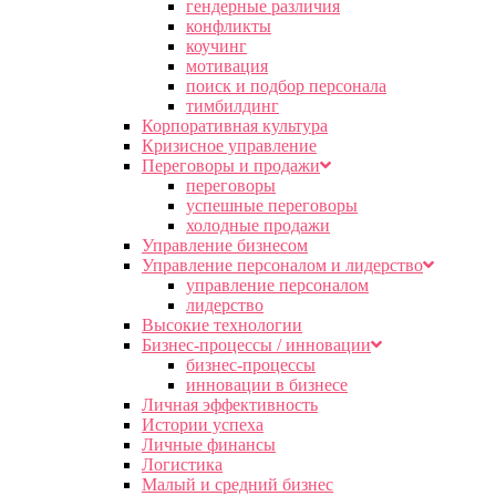
гендерные различия
конфликты
коучинг
мотивация
поиск и подбор персонала
тимбилдинг
Корпоративная культура
Кризисное управление
Переговоры и продажи
переговоры
успешные переговоры
холодные продажи
Управление бизнесом
Управление персоналом и лидерство
управление персоналом
лидерство
Высокие технологии
Бизнес-процессы / инновации
бизнес-процессы
инновации в бизнесе
Личная эффективность
Истории успеха
Личные финансы
Логистика
Малый и средний бизнес