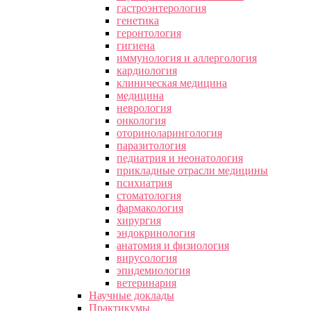
гастроэнтерология
генетика
геронтология
гигиена
иммунология и аллергология
кардиология
клиническая медицина
медицина
неврология
онкология
оториноларингология
паразитология
педиатрия и неонатология
прикладные отрасли медицины
психиатрия
стоматология
фармакология
хирургия
эндокринология
анатомия и физиология
вирусология
эпидемиология
ветеринария
Научные доклады
Практикумы