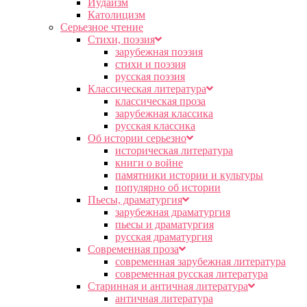
Иудаизм
Католицизм
Серьезное чтение
Cтихи, поэзия
зарубежная поэзия
стихи и поэзия
русская поэзия
Классическая литература
классическая проза
зарубежная классика
русская классика
Об истории серьезно
историческая литература
книги о войне
памятники истории и культуры
популярно об истории
Пьесы, драматургия
зарубежная драматургия
пьесы и драматургия
русская драматургия
Современная проза
современная зарубежная литература
современная русская литература
Старинная и античная литература
античная литература