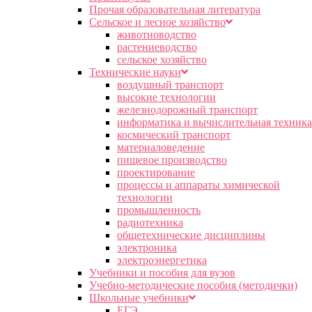
Прочая образовательная литература
Сельское и лесное хозяйство
животноводство
растениеводство
сельское хозяйство
Технические науки
воздушный транспорт
высокие технологии
железнодорожный транспорт
информатика и вычислительная техника
космический транспорт
материаловедение
пищевое производство
проектирование
процессы и аппараты химической
технологии
промышленность
радиотехника
общетехнические дисциплины
электроника
электроэнергетика
Учебники и пособия для вузов
Учебно-методические пособия (методички)
Школьные учебники
ЕГЭ