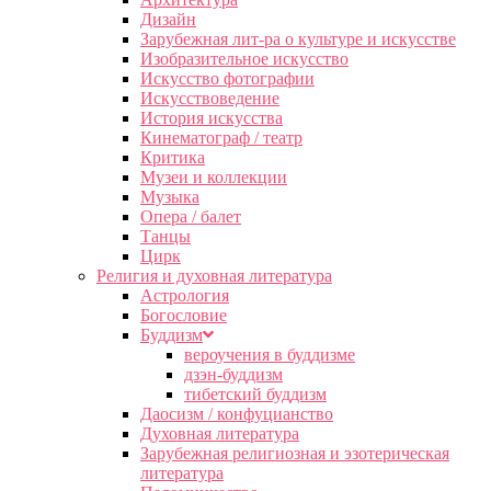
Дизайн
Зарубежная лит-ра о культуре и искусстве
Изобразительное искусство
Искусство фотографии
Искусствоведение
История искусства
Кинематограф / театр
Критика
Музеи и коллекции
Музыка
Опера / балет
Танцы
Цирк
Религия и духовная литература
Астрология
Богословие
Буддизм
вероучения в буддизме
дзэн-буддизм
тибетский буддизм
Даосизм / конфуцианство
Духовная литература
Зарубежная религиозная и эзотерическая
литература