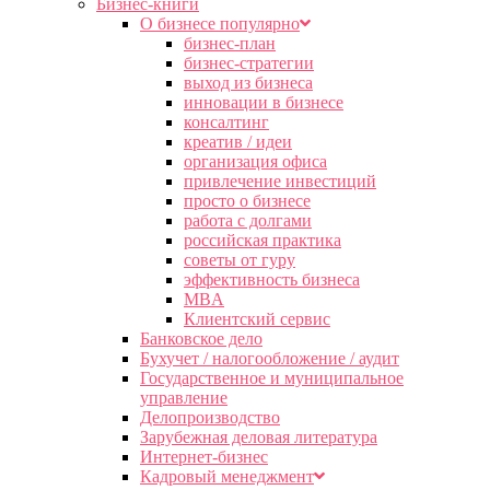
Бизнес-книги
О бизнесе популярно
бизнес-план
бизнес-стратегии
выход из бизнеса
инновации в бизнесе
консалтинг
креатив / идеи
организация офиса
привлечение инвестиций
просто о бизнесе
работа с долгами
российская практика
советы от гуру
эффективность бизнеса
MBA
Клиентский сервис
Банковское дело
Бухучет / налогообложение / аудит
Государственное и муниципальное
управление
Делопроизводство
Зарубежная деловая литература
Интернет-бизнес
Кадровый менеджмент