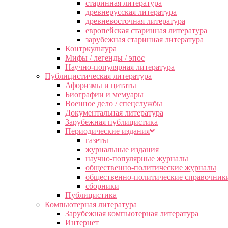
старинная литература
древнерусская литература
древневосточная литература
европейская старинная литература
зарубежная старинная литература
Контркультура
Мифы / легенды / эпос
Научно-популярная литература
Публицистическая литература
Афоризмы и цитаты
Биографии и мемуары
Военное дело / спецслужбы
Документальная литература
Зарубежная публицистика
Периодические издания
газеты
журнальные издания
научно-популярные журналы
общественно-политические журналы
общественно-политические справочник
сборники
Публицистика
Компьютерная литература
Зарубежная компьютерная литература
Интернет