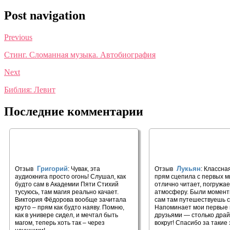
Post navigation
Previous
Стинг. Сломанная музыка. Автобиография
Next
Библия: Левит
Последние комментарии
🎧 Академия Пяти Стихий.
🎧 Дитя из слоновой
Искры огня
Григорий
Лукьян
Отзыв
: Чувак, эта
Отзыв
: Классна
аудиокнига просто огонь! Слушал, как
прям сцепила с первых м
будто сам в Академии Пяти Стихий
отлично читает, погружа
тусуюсь, там магия реально качает.
атмосферу. Были моменты
Виктория Фёдорова вообще зачитала
сам там путешествуешь с
круто – прям как будто наяву. Помню,
Напоминает мои первые 
как в универе сидел, и мечтал быть
друзьями — столько драй
магом, теперь хоть так – через
вокруг! Спасибо за такие э