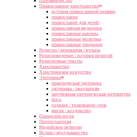
Паломничество
Православное христианство
история православной церкви
православие
православие для детей
православная медицина
православные каноны
православные молитвы
православные традиции
Религии / верования / культы
Религиоведение / история религий
Религиозные тексты
Христианство
Христианское искусство
Эзотерика
практическая эзотерика
эзотерика / оккультизм
зарубежная эзотерическая литература
йога
гадание / толкование снов
магия / колдовство
Парапсихология
Протестантизм
Индийские религии
Ислам / мусульманство