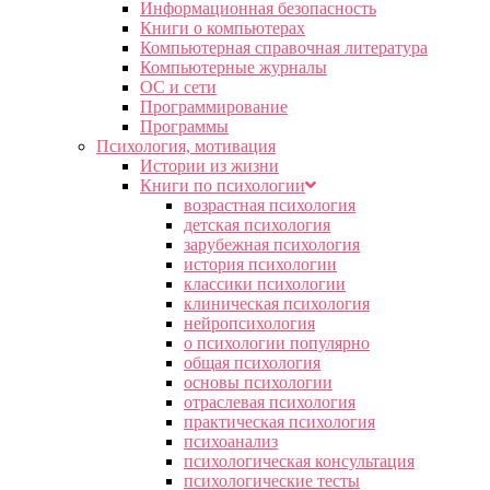
Информационная безопасность
Книги о компьютерах
Компьютерная справочная литература
Компьютерные журналы
ОС и сети
Программирование
Программы
Психология, мотивация
Истории из жизни
Книги по психологии
возрастная психология
детская психология
зарубежная психология
история психологии
классики психологии
клиническая психология
нейропсихология
о психологии популярно
общая психология
основы психологии
отраслевая психология
практическая психология
психоанализ
психологическая консультация
психологические тесты