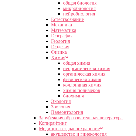
общая биология
микробиология
нейробиология
Естествознание
Механика
Математика
География
Геология
Геодезия
Физика
Химия
общая химия
неорганическая химия
органическая химия
физическая химия
коллоидная химия
химия полимеров
биохимия
Экология
Зоология
Палеонтология
Зарубежная образовательная литература
Копирайтинг
Медицина / здравоохранение
акушерство и гинекология