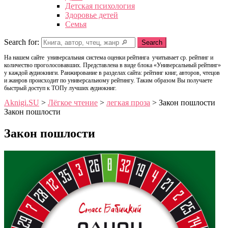
Детская психология
Здоровье детей
Семья
Search for:
Search
На нашем сайте универсальная система оценки рейтинга учитывает ср. рейтинг и
количество проголосовавших. Представлена в виде блока «Универсальный рейтинг»
у каждой аудиокниги. Ранжирование в разделах сайта: рейтинг книг, авторов, чтецов
и жанров происходит по универсальному рейтингу. Таким образом Вы получаете
быстрый доступ к ТОПу лучших аудиокниг.
Aknigi.SU
>
Лёгкое чтение
>
легкая проза
>
Закон пошлости
Закон пошлости
Закон пошлости