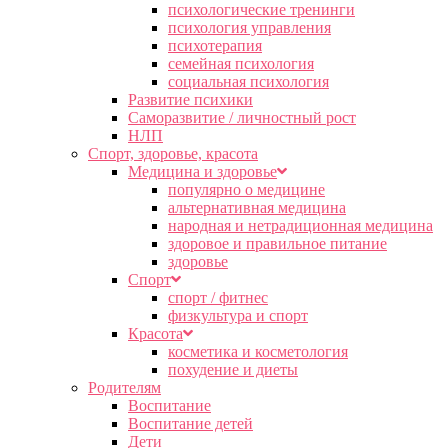
психологические тренинги
психология управления
психотерапия
семейная психология
социальная психология
Развитие психики
Саморазвитие / личностный рост
НЛП
Спорт, здоровье, красота
Медицина и здоровье
популярно о медицине
альтернативная медицина
народная и нетрадиционная медицина
здоровое и правильное питание
здоровье
Спорт
спорт / фитнес
физкультура и спорт
Красота
косметика и косметология
похудение и диеты
Родителям
Воспитание
Воспитание детей
Дети