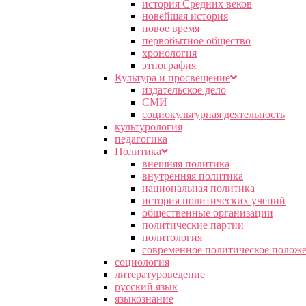
история Средних веков
новейшая история
новое время
первобытное общество
хронология
этнография
Культура и просвещение
издательское дело
СМИ
социокультурная деятельность
культурология
педагогика
Политика
внешняя политика
внутренняя политика
национальная политика
история политических учений
общественные организации
политические партии
политология
современное политическое полож
социология
литературоведение
русский язык
языкознание