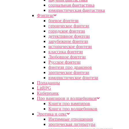
социальная фантастика
юмористическая фантастика
Фэнтези
боевое фэнтези
героическое фэнтези
городское фэнтези
детективное фэнтези
зарубежное фэнтези
историческое фэнтези
классика фэнтези
Любовное фэнтези
Русское фэнтези
фэнтези про драконов
эротическое фэнтези
юмористическое фэнтези
Попаданцы
LitRPG
Киберпанк
Про вампиров и волшебников
Книги про вампиров
Книги про волшебников
Эротика и секс
Интимные отношения
эротическая литература