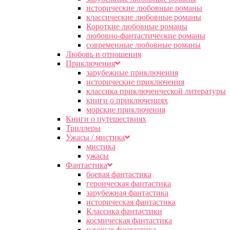
исторические любовные романы
классические любовные романы
Короткие любовные романы
любовно-фантастические романы
современные любовные романы
Любовь и отношения
Приключения
зарубежные приключения
исторические приключения
классика приключенческой литературы
книги о приключениях
морские приключения
Книги о путешествиях
Триллеры
Ужасы / мистика
мистика
ужасы
Фантастика
боевая фантастика
героическая фантастика
зарубежная фантастика
историческая фантастика
Классика фантастики
космическая фантастика
научная фантастика