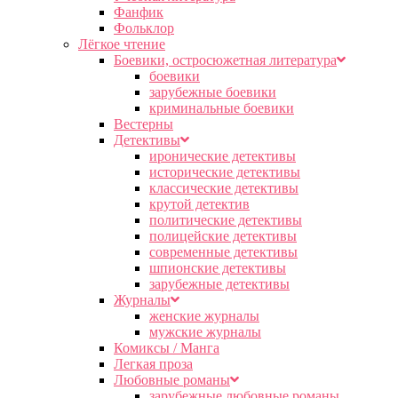
Фанфик
Фольклор
Лёгкое чтение
Боевики, остросюжетная литература
боевики
зарубежные боевики
криминальные боевики
Вестерны
Детективы
иронические детективы
исторические детективы
классические детективы
крутой детектив
политические детективы
полицейские детективы
современные детективы
шпионские детективы
зарубежные детективы
Журналы
женские журналы
мужские журналы
Комиксы / Манга
Легкая проза
Любовные романы
зарубежные любовные романы