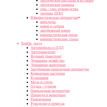
эротические рассказы и истории
эротические романы
секс / секс-руководства
эротика ЛГБТ
Юмористическая литература
анекдоты
юмор и сатира
зарубежный юмор
юмористическая проза
юмористические стихи
Хобби, досуг
Автомобили и ПДД
Автотранспорт
Водный транспорт
Домашнее хозяйство
Домашние животные
Зарубежная прикладная литература
Комнатные растения
Кулинария
Мода и стиль
Отдых / туризм
Прикладная литература
Природа и животные
Развлечения
Рукоделие и ремесла