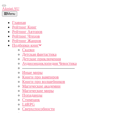
Toggle
Aknigi.SU
Navigation
Menu
Главная
Рейтинг Книг
Рейтинг Авторов
Рейтинг Чтецов
Рейтинг Жанров
Подборки книг
Сказки
Детская фантастика
Детские приключения
Аудиоэнциклопедия Чевостика
—————————————
Иные миры
Книги про вампиров
Книги про волшебников
Магические академии
Магические миры
Попаданцы
Стимпанк
LitRPG
Сверхспособности