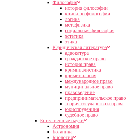
Философия
история философии
книги по философии
логика
метафизика
социальная философия
эстетика
этика
Юридическая литература
адвокатура
гражданское право
история права
криминалистика
криминология
международное право
муниципальное право
правоведение
предпринимательское право
теория государства и права
юриспруденция
судебное право
Естественные науки
Астрономия
Ботаника
Биология