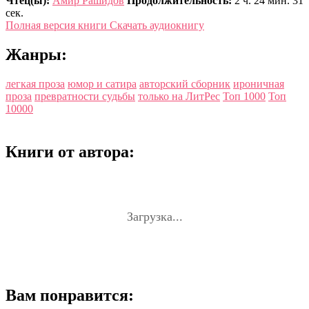
Чтец(ы):
Амир Рашидов
Продолжительность:
2 ч. 24 мин. 31
сек.
Полная версия книги
Скачать аудиокнигу
Жанры:
легкая проза
юмор и сатира
авторский сборник
ироничная
проза
превратности судьбы
только на ЛитРес
Топ 1000
Топ
10000
Книги от автора:
Загрузка...
Вам понравится: