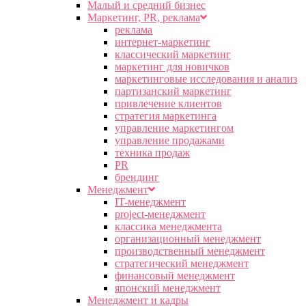
Малый и средний бизнес
Маркетинг, PR, реклама
реклама
интернет-маркетинг
классический маркетинг
маркетинг для новичков
маркетинговые исследования и анализ
партизанский маркетинг
привлечение клиентов
стратегия маркетинга
управление маркетингом
управление продажами
техника продаж
PR
брендинг
Менеджмент
IT-менеджмент
project-менеджмент
классика менеджмента
организационный менеджмент
производственный менеджмент
стратегический менеджмент
финансовый менеджмент
японский менеджмент
Менеджмент и кадры