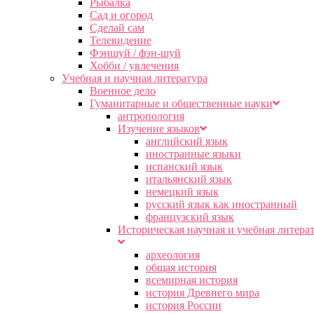
Рыбалка
Сад и огород
Сделай сам
Телевидение
Фэншуй / фэн-шуй
Хобби / увлечения
Учебная и научная литература
Военное дело
Гуманитарные и общественные науки
антропология
Изучение языков
английский язык
иностранные языки
испанский язык
итальянский язык
немецкий язык
русский язык как иностранный
французский язык
Историческая научная и учебная литера
археология
общая история
всемирная история
история Древнего мира
история России