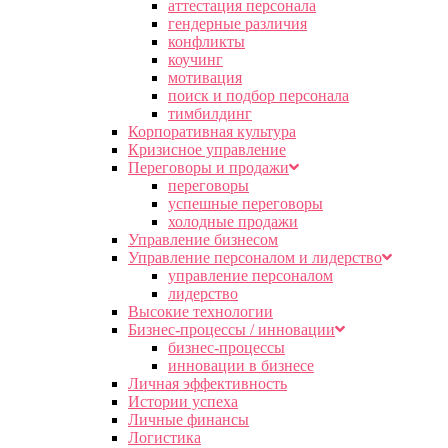
аттестация персонала
гендерные различия
конфликты
коучинг
мотивация
поиск и подбор персонала
тимбилдинг
Корпоративная культура
Кризисное управление
Переговоры и продажи
переговоры
успешные переговоры
холодные продажи
Управление бизнесом
Управление персоналом и лидерство
управление персоналом
лидерство
Высокие технологии
Бизнес-процессы / инновации
бизнес-процессы
инновации в бизнесе
Личная эффективность
Истории успеха
Личные финансы
Логистика