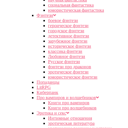
социальная фантастика
юмористическая фантастика
Фэнтези
боевое фэнтези
героическое фэнтези
городское фэнтези
детективное фэнтези
зарубежное фэнтези
историческое фэнтези
классика фэнтези
Любовное фэнтези
Русское фэнтези
фэнтези про драконов
эротическое фэнтези
юмористическое фэнтези
Попаданцы
LitRPG
Киберпанк
Про вампиров и волшебников
Книги про вампиров
Книги про волшебников
Эротика и секс
Интимные отношения
эротическая литература