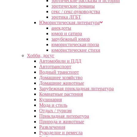
эротические рассказы и истории
эротические романы
секс / секс-руководства
эротика ЛГБТ
Юмористическая литература
анекдоты
юмор и сатира
зарубежный юмор
юмористическая проза
юмористические стихи
Хобби, досуг
Автомобили и ПДД
Автотранспорт
Водный транспорт
Домашнее хозяйство
Домашние животные
Зарубежная прикладная литература
Комнатные растения
Кулинария
Мода и стиль
Отдых / туризм
Прикладная литература
Природа и животные
Развлечения
Рукоделие и ремесла