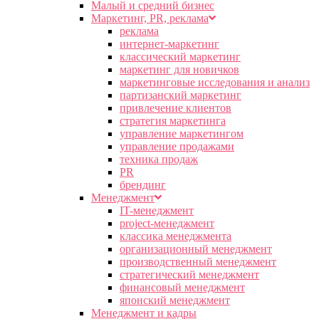
Малый и средний бизнес
Маркетинг, PR, реклама
реклама
интернет-маркетинг
классический маркетинг
маркетинг для новичков
маркетинговые исследования и анализ
партизанский маркетинг
привлечение клиентов
стратегия маркетинга
управление маркетингом
управление продажами
техника продаж
PR
брендинг
Менеджмент
IT-менеджмент
project-менеджмент
классика менеджмента
организационный менеджмент
производственный менеджмент
стратегический менеджмент
финансовый менеджмент
японский менеджмент
Менеджмент и кадры