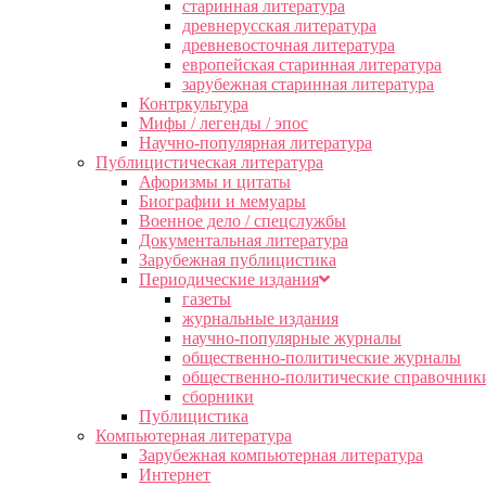
старинная литература
древнерусская литература
древневосточная литература
европейская старинная литература
зарубежная старинная литература
Контркультура
Мифы / легенды / эпос
Научно-популярная литература
Публицистическая литература
Афоризмы и цитаты
Биографии и мемуары
Военное дело / спецслужбы
Документальная литература
Зарубежная публицистика
Периодические издания
газеты
журнальные издания
научно-популярные журналы
общественно-политические журналы
общественно-политические справочник
сборники
Публицистика
Компьютерная литература
Зарубежная компьютерная литература
Интернет