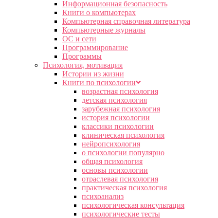
Информационная безопасность
Книги о компьютерах
Компьютерная справочная литература
Компьютерные журналы
ОС и сети
Программирование
Программы
Психология, мотивация
Истории из жизни
Книги по психологии
возрастная психология
детская психология
зарубежная психология
история психологии
классики психологии
клиническая психология
нейропсихология
о психологии популярно
общая психология
основы психологии
отраслевая психология
практическая психология
психоанализ
психологическая консультация
психологические тесты