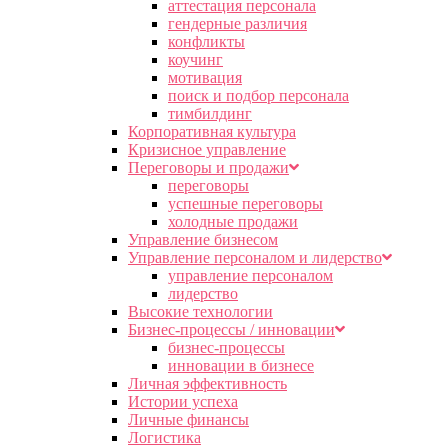
аттестация персонала
гендерные различия
конфликты
коучинг
мотивация
поиск и подбор персонала
тимбилдинг
Корпоративная культура
Кризисное управление
Переговоры и продажи
переговоры
успешные переговоры
холодные продажи
Управление бизнесом
Управление персоналом и лидерство
управление персоналом
лидерство
Высокие технологии
Бизнес-процессы / инновации
бизнес-процессы
инновации в бизнесе
Личная эффективность
Истории успеха
Личные финансы
Логистика