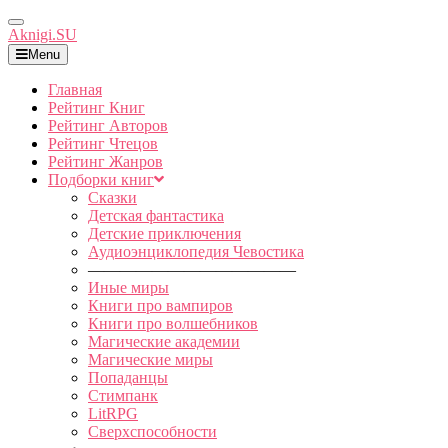
Toggle
Aknigi.SU
Navigation
Menu
Главная
Рейтинг Книг
Рейтинг Авторов
Рейтинг Чтецов
Рейтинг Жанров
Подборки книг
Сказки
Детская фантастика
Детские приключения
Аудиоэнциклопедия Чевостика
—————————————
Иные миры
Книги про вампиров
Книги про волшебников
Магические академии
Магические миры
Попаданцы
Стимпанк
LitRPG
Сверхспособности