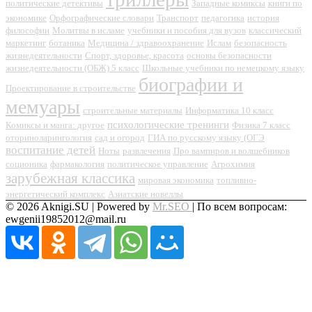
политические детективы
Западные комиксы
книги по
экономике
Орфографические словари
Транспорт
педагогика
история
философии
Молитвы в исламе
учебники и пособия для вузов
классический
маркетинг
ботаника
Медицина / здравоохранение
Ислам
безопасность
жизнедеятельности
Спорт, здоровье, красота
основы безопасности
жизнедеятельности (ОБЖ) 5 класс
Школьные учебники по немецкому языку
биографии и
Проектирование в строительстве
мемуары
строительные материалы
Информатика 10 класс
психологические тренинги
Комиксы и манга: другое
Физика 7 класс
оториноларингология
сад и огород
ГИА по русскому языку (ОГЭ
воспитание детей
Ноты
развлечения
Про вампиров и волшебников
соционика
фармакология
политическое управление
Агрохимия
зарубежная классика
мировая экономика
топливно-
энергетический комплекс
Азиатские новеллы
© 2026 Aknigi.SU | Powered by
Mr.SEO
| По всем вопросам:
ewgenii19852012@mail.ru