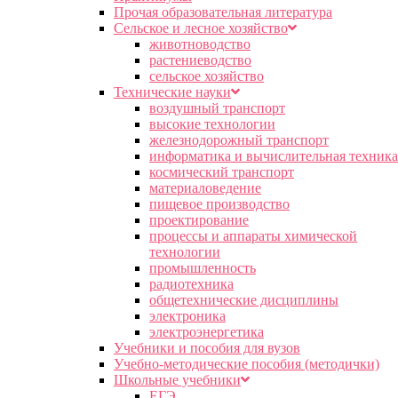
Прочая образовательная литература
Сельское и лесное хозяйство
животноводство
растениеводство
сельское хозяйство
Технические науки
воздушный транспорт
высокие технологии
железнодорожный транспорт
информатика и вычислительная техника
космический транспорт
материаловедение
пищевое производство
проектирование
процессы и аппараты химической
технологии
промышленность
радиотехника
общетехнические дисциплины
электроника
электроэнергетика
Учебники и пособия для вузов
Учебно-методические пособия (методички)
Школьные учебники
ЕГЭ