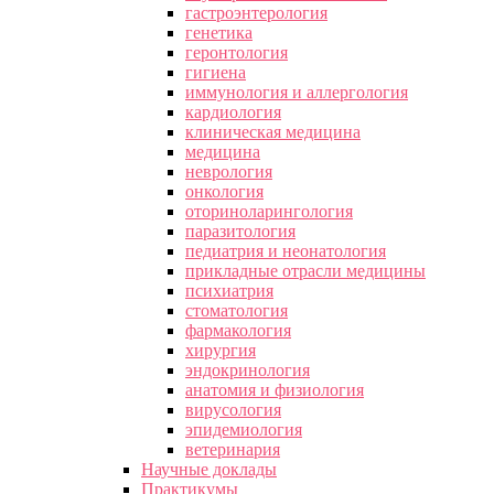
гастроэнтерология
генетика
геронтология
гигиена
иммунология и аллергология
кардиология
клиническая медицина
медицина
неврология
онкология
оториноларингология
паразитология
педиатрия и неонатология
прикладные отрасли медицины
психиатрия
стоматология
фармакология
хирургия
эндокринология
анатомия и физиология
вирусология
эпидемиология
ветеринария
Научные доклады
Практикумы