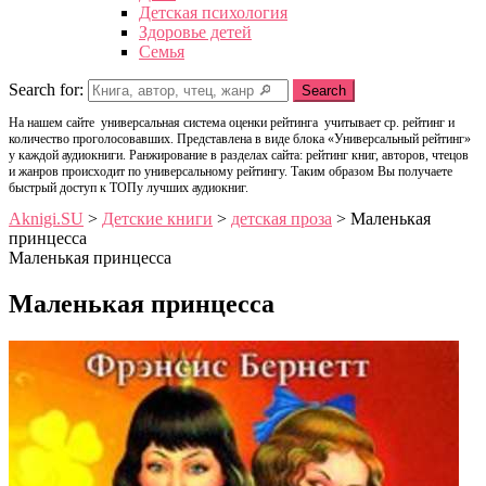
Детская психология
Здоровье детей
Семья
Search for:
Search
На нашем сайте универсальная система оценки рейтинга учитывает ср. рейтинг и
количество проголосовавших. Представлена в виде блока «Универсальный рейтинг»
у каждой аудиокниги. Ранжирование в разделах сайта: рейтинг книг, авторов, чтецов
и жанров происходит по универсальному рейтингу. Таким образом Вы получаете
быстрый доступ к ТОПу лучших аудиокниг.
Aknigi.SU
>
Детские книги
>
детская проза
>
Маленькая
принцесса
Маленькая принцесса
Маленькая принцесса