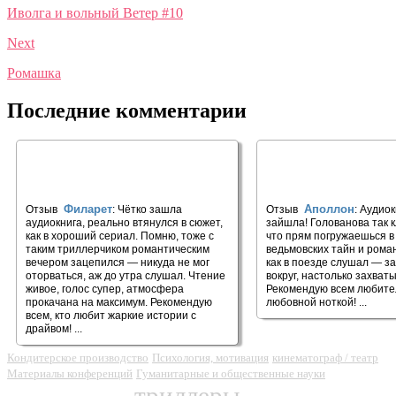
Иволга и вольный Ветер #10
Next
Ромашка
Последние комментарии
🎧 Саид 2. Над пропастью #5
🎧 Суд ведьмы
Филарет
Аполлон
Отзыв
: Чётко зашла
Отзыв
: Аудио
аудиокнига, реально втянулся в сюжет,
зайшла! Голованова так к
как в хороший сериал. Помню, тоже с
что прям погружаешься в
таким триллерчиком романтическим
ведьмовских тайн и рома
вечером зацепился — никуда не мог
как в поезде слушал — з
оторваться, аж до утра слушал. Чтение
вокруг, настолько захваты
живое, голос супер, атмосфера
Рекомендую всем любите
прокачана на максимум. Рекомендую
любовной ноткой! ...
всем, кто любит жаркие истории с
драйвом! ...
Кондитерское производство
Психология, мотивация
кинематограф / театр
Материалы конференций
Гуманитарные и общественные науки
триллеры