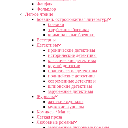
Фанфик
Фольклор
Лёгкое чтение
Боевики, остросюжетная литература
боевики
зарубежные боевики
криминальные боевики
Вестерны
Детективы
иронические детективы
исторические детективы
классические детективы
крутой детектив
политические детективы
полицейские детективы
современные детективы
шпионские детективы
зарубежные детективы
Журналы
женские журналы
мужские журналы
Комиксы / Манга
Легкая проза
Любовные романы
зарубежные любовные романы