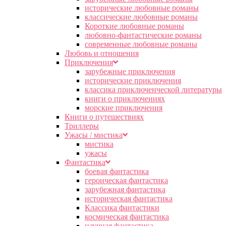
исторические любовные романы
классические любовные романы
Короткие любовные романы
любовно-фантастические романы
современные любовные романы
Любовь и отношения
Приключения
зарубежные приключения
исторические приключения
классика приключенческой литературы
книги о приключениях
морские приключения
Книги о путешествиях
Триллеры
Ужасы / мистика
мистика
ужасы
Фантастика
боевая фантастика
героическая фантастика
зарубежная фантастика
историческая фантастика
Классика фантастики
космическая фантастика
научная фантастика