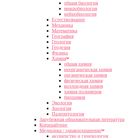
общая биология
микробиология
нейробиология
Естествознание
Механика
Математика
География
Геология
Геодезия
Физика
Химия
общая химия
неорганическая химия
органическая химия
физическая химия
коллоидная химия
химия полимеров
биохимия
Экология
Зоология
Палеонтология
Зарубежная образовательная литература
Копирайтинг
Медицина / здравоохранение
акушерство и гинекология