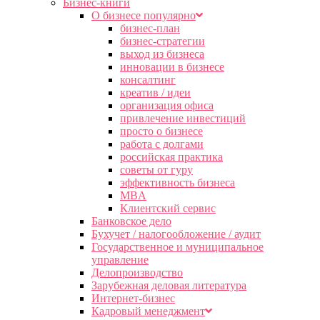
Бизнес-книги
О бизнесе популярно
бизнес-план
бизнес-стратегии
выход из бизнеса
инновации в бизнесе
консалтинг
креатив / идеи
организация офиса
привлечение инвестиций
просто о бизнесе
работа с долгами
российская практика
советы от гуру
эффективность бизнеса
MBA
Клиентский сервис
Банковское дело
Бухучет / налогообложение / аудит
Государственное и муниципальное
управление
Делопроизводство
Зарубежная деловая литература
Интернет-бизнес
Кадровый менеджмент