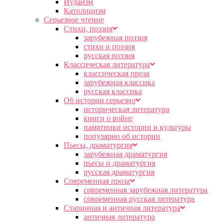
Иудаизм
Католицизм
Серьезное чтение
Cтихи, поэзия
зарубежная поэзия
стихи и поэзия
русская поэзия
Классическая литература
классическая проза
зарубежная классика
русская классика
Об истории серьезно
историческая литература
книги о войне
памятники истории и культуры
популярно об истории
Пьесы, драматургия
зарубежная драматургия
пьесы и драматургия
русская драматургия
Современная проза
современная зарубежная литература
современная русская литература
Старинная и античная литература
античная литература