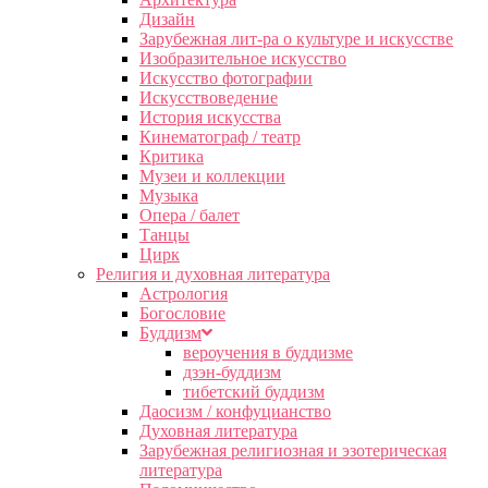
Дизайн
Зарубежная лит-ра о культуре и искусстве
Изобразительное искусство
Искусство фотографии
Искусствоведение
История искусства
Кинематограф / театр
Критика
Музеи и коллекции
Музыка
Опера / балет
Танцы
Цирк
Религия и духовная литература
Астрология
Богословие
Буддизм
вероучения в буддизме
дзэн-буддизм
тибетский буддизм
Даосизм / конфуцианство
Духовная литература
Зарубежная религиозная и эзотерическая
литература