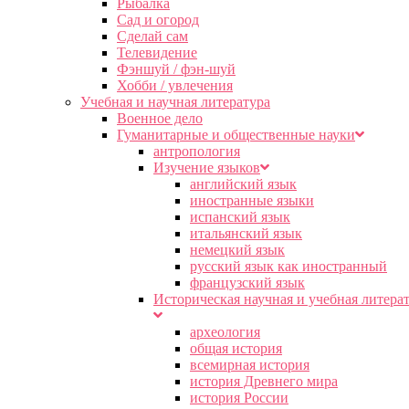
Рыбалка
Сад и огород
Сделай сам
Телевидение
Фэншуй / фэн-шуй
Хобби / увлечения
Учебная и научная литература
Военное дело
Гуманитарные и общественные науки
антропология
Изучение языков
английский язык
иностранные языки
испанский язык
итальянский язык
немецкий язык
русский язык как иностранный
французский язык
Историческая научная и учебная литера
археология
общая история
всемирная история
история Древнего мира
история России