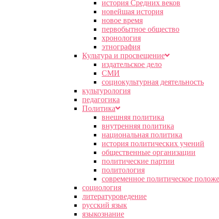
история Средних веков
новейшая история
новое время
первобытное общество
хронология
этнография
Культура и просвещение
издательское дело
СМИ
социокультурная деятельность
культурология
педагогика
Политика
внешняя политика
внутренняя политика
национальная политика
история политических учений
общественные организации
политические партии
политология
современное политическое полож
социология
литературоведение
русский язык
языкознание