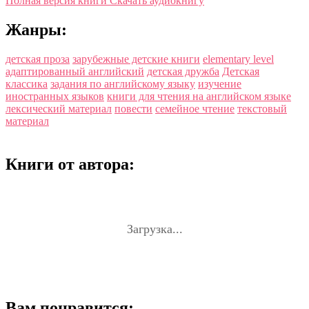
Полная версия книги
Скачать аудиокнигу
Жанры:
детская проза
зарубежные детские книги
elementary level
адаптированный английский
детская дружба
Детская
классика
задания по английскому языку
изучение
иностранных языков
книги для чтения на английском языке
лексический материал
повести
семейное чтение
текстовый
материал
Книги от автора:
Загрузка...
Вам понравится: