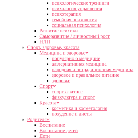
психологические тренинги
психология управления
психотерапия
семейная психология
социальная психология
Развитие психики
Саморазвитие / личностный рост
НЛП
Спорт, здоровье, красота
Медицина и здоровье
популярно о медицине
альтернативная медицина
народная и нетрадиционная медицина
здоровое и правильное питание
здоровье
Спорт
спорт / фитнес
физкультура и спорт
Красота
косметика и косметология
похудение и диеты
Родителям
Воспитание
Воспитание детей
Дети