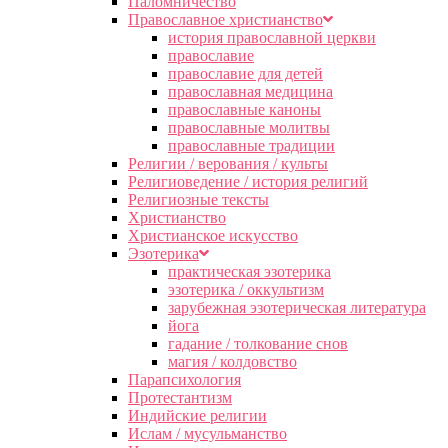
Паломничество
Православное христианство
история православной церкви
православие
православие для детей
православная медицина
православные каноны
православные молитвы
православные традиции
Религии / верования / культы
Религиоведение / история религий
Религиозные тексты
Христианство
Христианское искусство
Эзотерика
практическая эзотерика
эзотерика / оккультизм
зарубежная эзотерическая литература
йога
гадание / толкование снов
магия / колдовство
Парапсихология
Протестантизм
Индийские религии
Ислам / мусульманство