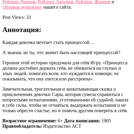
Рейтинг Чтецов
,
Рейтинг Авторов
,
Рейтинг Жанров
и
Обзоров аудиокниг
нашего сайта.
Post Views:
33
Аннотация:
Каждая девочка мечтает стать принцессой…
А знаешь ли ты, что значит быть настоящей принцессой?
Героиня этой истории придумала для себя Игру. «Принцесса
должна достойно держать себя, не обижаться на глупых и
злых людей, помогать всем, кто нуждается в помощи, не
показывать, что она злится или расстроена».
Замечательная, трогательная и захватывающая сказка о
приключениях девочки Сары, которая сумела справиться с
непростыми испытаниями, уготованными ей судьбой, нашла
в себе силы, чтобы не отчаяться, выдержать испытания и не
только обрести счастье, но и помочь другим поверить в себя.
Возрастное ограничение:
6+
Дата написания:
1905
Правообладатель:
Издательство АСТ