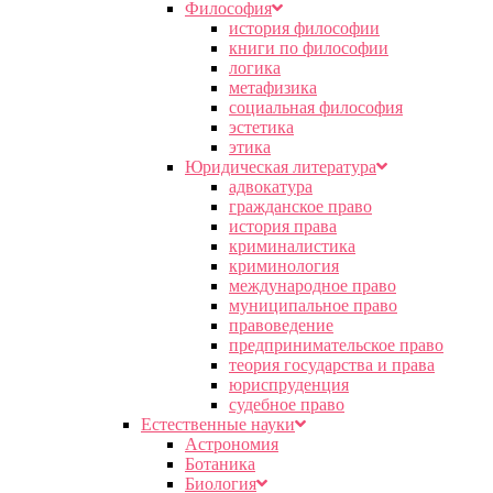
Философия
история философии
книги по философии
логика
метафизика
социальная философия
эстетика
этика
Юридическая литература
адвокатура
гражданское право
история права
криминалистика
криминология
международное право
муниципальное право
правоведение
предпринимательское право
теория государства и права
юриспруденция
судебное право
Естественные науки
Астрономия
Ботаника
Биология